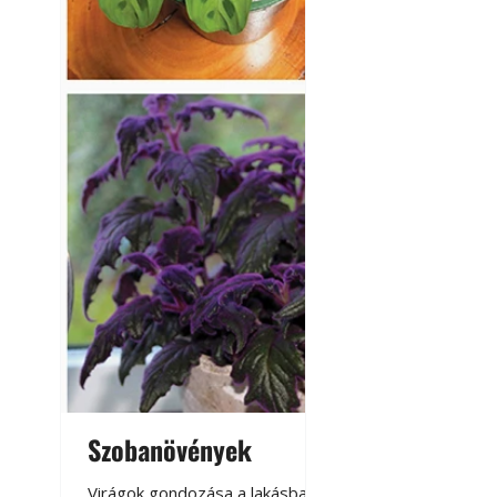
A modern épített k
Szobanövények
Virágoskert: k
teraszon, laká
Virágok gondozása a lakásban,