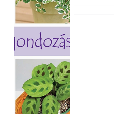
Hogyan válasszunk
fenntartható kert