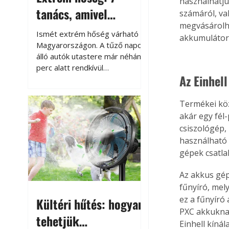
használhatju
tanács, amivel
számáról, va
megvásárolha
megóvhatjuk
Ismét extrém hőség várható
akkumulátor
autónkat a nyári
Magyarországon. A tűző napon
álló autók utastere már néhány
károktól
perc alatt rendkívül
Az Einhel
felmelegszik, és rövid időn belül
akár a 60-70 °C-ot is
megközelítheti. Ez nemcsak a
Termékei köz
beszállást teszi kellemetlenné,
akár egy fél
hanem az autó állapotára és a
csiszológép,
benne hagyott tárgyakra is
használható
káros hatással lehet. Néhány
gépek csatla
egyszerű óvintézkedéssel
azonban jelentősen
Az akkus gép
csökkenthetjük a hőség káros
fűnyíró, mel
hatásait.
ez a fűnyíró
Kültéri hűtés: hogyan
PXC akkuknak
tehetjük
Einhell kíná