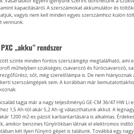
k. Vásárláskor egyéni igényünk szerint dönthetünk a szüks
lamint kapacitásáról. A szerszámokat akkumulátor és töltőké
tjuk, vagyis nem kell minden egyes szerszámhoz külön tölt
t vennünk.
l PXC „akku” rendszer
ött szinte minden fontos szerszámgép megtalálható, ami e
-profi műhelyben szükséges; csavarozó és fúrócsavarozó, s
 rezgőfűrész, sőt, még szerelőlámpa is. De nem hiányoznak 
 kerti szerszámgépek sem. A korábban már bemutatottakhoz
koznak.
család tagja már a nagy teljesítményű GE-CM 36/47 HW Li 
yhez 1,5 Ah-tól akár 5,2 Ah-ig választhatunk akkut. A legnag
 akár 1200 m2-es pázsit karbantartására is alkalmas. Érdekes
, amikor benzines fűnyírókban látnak el elektromos indító 
latában két ilyen fűnyíró gépet is találunk. Továbbá egy nag