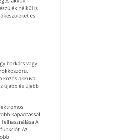
éges akkuk 
szülék nélkül is 
őkészüléket és 
gy barkács vagy 
arokköszörű, 
a közös akkuval 
 újabb és újabb 
elektromos 
yobb kapacitással 
 felhasználása A 
funkciót. Az 
yobb 