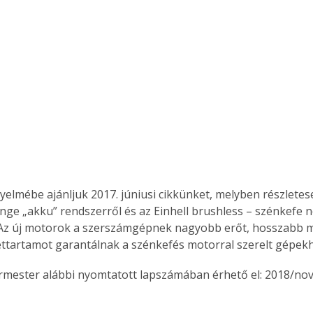
Együtt jobban megéri!
Bővebb információ itt!
k az
Együtt jobban megéri! A
mester
könyvek tetszőleges
er Old
párosítással kedvezményes
áron, 0 Ft postaköltséggel
ptapir új,
megrendelhetők!
és egyedi
tt
gyelmébe ajánljuk 2017. júniusi cikkünket, melyben részletes
lvasására
ge „akku” rendszerről és az Einhell brushless – szénkefe né
elefonon
 Az új motorok a szerszámgépnek nagyobb erőt, hosszabb mű
nyelmesen
ttartamot garantálnak a szénkefés motorral szerelt gépekh
ben vagy
t is
ermester alábbi nyomtatott lapszámában érhető el: 2018/no
. Bárhol,
ön élve
ashatók az