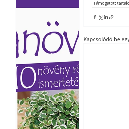
Támogatott tarta
Ezermester lapszámai. A
Ezermester lapszámai
Laptapir kényelmes megoldás,
Laptapir kényelmes 
mert: – t
mert: – t
Kapcsolódó bejeg