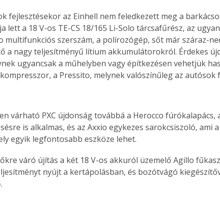
k fejlesztésekor az Einhell nem feledkezett meg a barkácso
ja lett a 18 V-os TE-CS 18/165 Li-Solo tárcsafűrész, az ugya
o multifunkciós szerszám, a polírozógép, sőt már száraz-ned
 a nagy teljesítményű lítium akkumulátorokról. Érdekes új
ynek ugyancsak a műhelyben vagy építkezésen vehetjük hasz
 kompresszor, a Pressito, melynek valószínűleg az autósok 
en várható PXC újdonság továbbá a Herocco fúrókalapács, 
ésésre is alkalmas, és az Axxio egykezes sarokcsiszoló, ami a
ly egyik legfontosabb eszköze lehet.
őkre váró újítás a két 18 V-os akkuról üzemelő Agillo fűkasz
ljesítményt nyújt a kertápolásban, és bozótvágó kiegészítőve
.