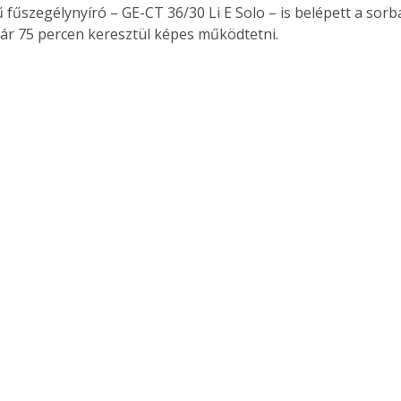
 fűszegélynyíró – GE-CT 36/30 Li E Solo – is belépett a sorb
ár 75 percen keresztül képes működtetni.