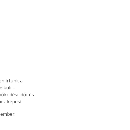
en írtunk a 
lküli – 
kö­dési időt és 
ez képest.
vember.