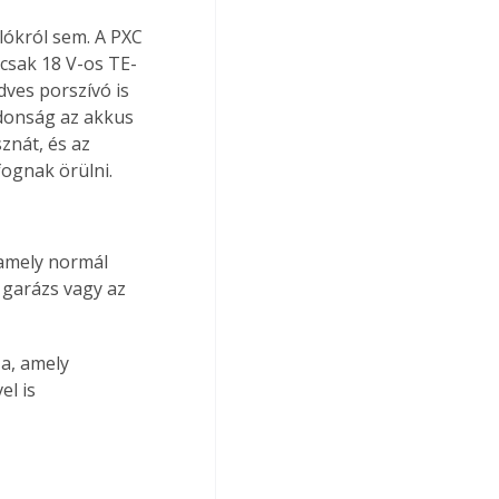
lókról sem. A PXC 
ncsak 18 V-os TE-
ves porszívó is 
donság az akkus 
nát, és az 
fognak örülni.
amely normál 
 garázs vagy az 
a, amely 
l is 