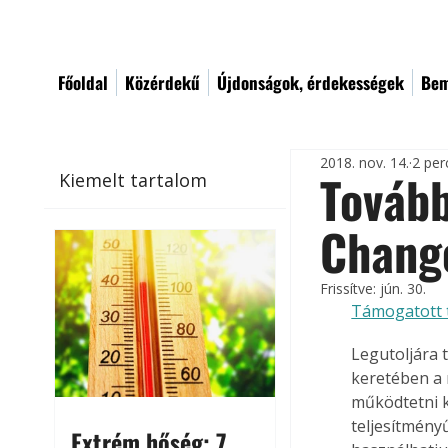
Főoldal
Közérdekű
Újdonságok, érdekességek
Bem
2018. nov. 14.
2 per
Tovább
Kiemelt tartalom
Chang
Frissítve:
jún. 30.
Támogatott 
Legutoljára 
keretében a 
működtetni 
teljesítmény
Extrém hőség: 7