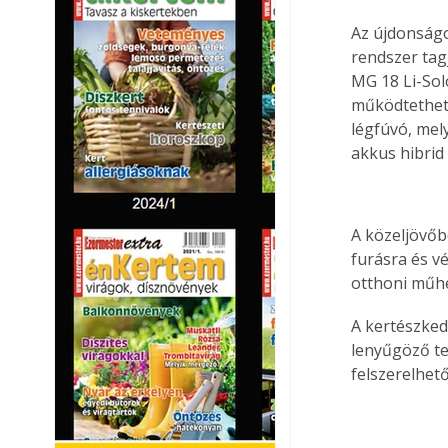
Az újdonságo
rendszer tag
MG 18 Li-Sol
működtethető
légfúvó, mel
akkus hibrid
A közeljövőb
furásra és v
otthoni műhe
A kertészked
lenyűgöző te
felszerelhető