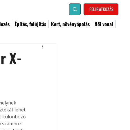
FELIRATKOZÁS
dezés
Építés, felújítás
Kert, növényápolás
Női vonal
r X-
melynek 
ztékát lehet 
t különböző 
erszámhoz 