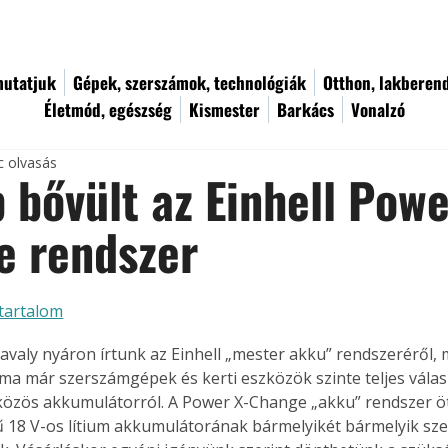
utatjuk
Gépek, szerszámok, technológiák
Otthon, lakberen
Életmód, egészség
Kismester
Barkács
Vonalzó
c olvasás
 bővült az Einhell Powe
e rendszer
tartalom
tavaly nyáron írtunk az Einhell „mester akku” rendszeréről, 
ma már szerszámgépek és kerti eszközök szinte teljes válas
közös akkumulátorról. A Power X-Change „akku” rendszer ö
ű 18 V-os lítium akkumulátorának bármelyikét bármelyik sz