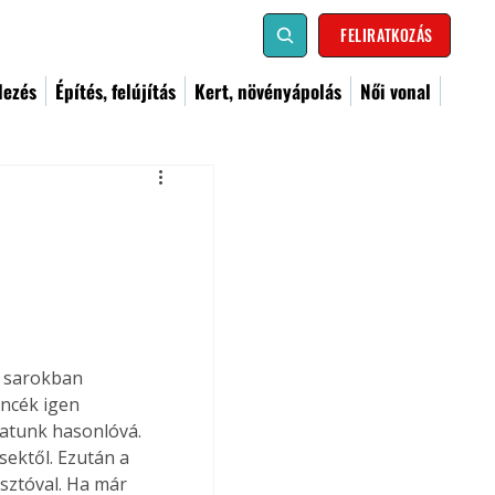
FELIRATKOZÁS
dezés
Építés, felújítás
Kert, növényápolás
Női vonal
ó sarokban 
ncék igen 
atunk hasonlóvá. 
sektől. Ezután a 
sztóval. Ha már 