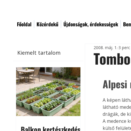
Főoldal
Közérdekű
Újdonságok, érdekességek
Bem
2008. máj. 1.
3 perc
Tombol
Kiemelt tartalom
Alpesi
A képen láth
látható mede
drágák, de k
A medence kü
Balkon kertészkedés
külső felüle