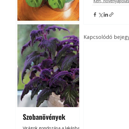
Kert, növényápolá
Kapcsolódó bejeg
Szobanövények
Virágoskert: k
teraszon, laká
Virágok gondozása a lakásban,