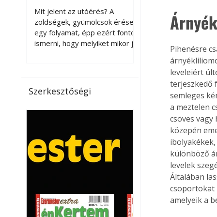
érnek tovább leszedés
Mit jelent az utóérés? A
Árnyék
után?
zöldségek, gyümölcsök érése
egy folyamat, épp ezért fontos
ismerni, hogy melyiket mikor jó
Pihenésre cs
leszedni. Meg kell különböztetni
árnyékliliom
a gazdasági és a biológiai
leveleiért ü
érettséget. Például a
terjeszkedő 
paradicsomot sokszor
Szerkesztőségi
semleges kémh
gazdasági érettségben, azaz
a meztelen c
félig éretten szedik le, ezután
utaztatják hosszan, és még
csöves vagy h
pulton tartható kell legyen.
közepén emel
Utóérik eközben, de nem lesz
ibolyakékek, 
olyan ízű, mint amit a saját
különböző ár
kertünkben, biológiai
levelek szeg
érettségben szedünk le. Teljes
Általában la
érettségben szedve nem
csoportokat k
tárolható h
amelyeik a b