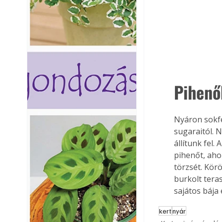
Pihenőh
Nyáron sokfé
sugaraitól. 
állítunk fel.
pihenőt, ahol
törzsét. Kör
burkolt tera
sajátos bája
kert
nyár