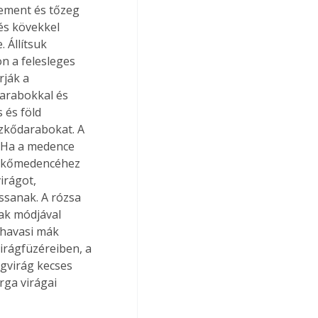
cement és tőzeg 
és kövekkel 
 Állítsuk 
n a felesleges 
rják a 
arabokkal és 
 és föld 
szkődarabokat. A 
. Ha a medence 
gi kőmedencéhez 
irágot, 
ssanak. A rózsa 
ak módjával 
havasi mák 
irágfüzéreiben, a 
gvirág kecses 
rga virágai 