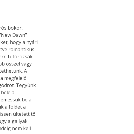
rós bokor, 
ó "New Dawn" 
et, hogy a nyári 
etve romantikus 
ern futórózsák 
bb ősszel vagy 
tethetünk. A 
 a megfelelő 
őgödröt. Tegyünk 
bele a 
 Temessük be a 
k a földet a 
ssen ültetett tő 
gy a gallyak 
ndeig nem kell 