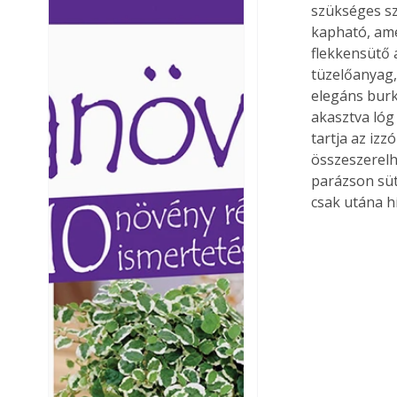
szükséges sz
Ezermester lapszámai. A
Ezermester lapszámai
kapható, ame
Laptapir kényelmes megoldás,
Laptapir kényelmes 
flekkensütő a
mert: – t
mert: – t
tüzelőanyag,
elegáns burk
akasztva lóg 
tartja az izz
összeszerelh
parázson süt
csak utána 