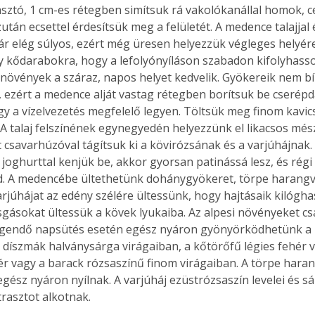
gasztó, 1 cm-es rétegben simítsuk rá vakolókanállal homok, 
után ecsettel érdesítsük meg a felületét. A medence talajjal 
r elég súlyos, ezért még üresen helyezzük végleges helyére.
y kődarabokra, hogy a lefolyónyíláson szabadon kifolyhasso
i növények a száraz, napos helyet kedvelik. Gyökereik nem bí
 ezért a medence alját vastag rétegben borítsuk be cserépd
gy a vízelvezetés megfelelő legyen. Töltsük meg finom kavics
 A talaj felszínének egynegyedén helyezzünk el likacsos mé
t csavarhúzóval tágítsuk ki a kövirózsának és a varjúhájnak
t joghurttal kenjük be, akkor gyorsan patinássá lesz, és ré
d. A medencébe ültethetünk dohánygyökeret, törpe harangv
arjúhájat az edény szélére ültessünk, hogy hajtásaik kilógha
gásokat ültessük a kövek lyukaiba. Az alpesi növényeket cs
legendő napsütés esetén egész nyáron gyönyörködhetünk a 
a díszmák halványsárga virágaiban, a kőtörőfű légies fehér v
 vagy a barack rózsaszínű finom virágaiban. A törpe haran
egész nyáron nyílnak. A varjúháj ezüstrózsaszín levelei és sá
rasztot alkotnak.