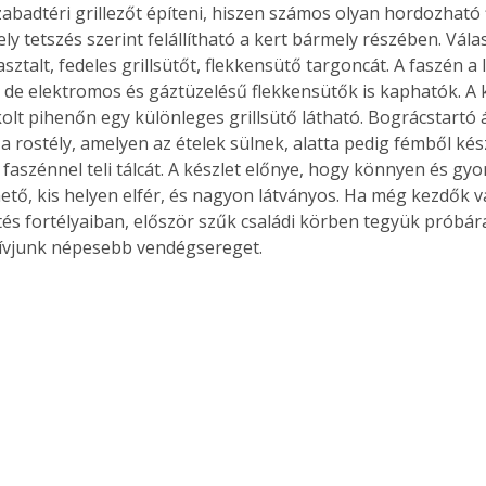
abadtéri grillezőt építeni, hiszen számos olyan hordozható
. A
ly tetszés szerint felállítható a kert bármely részében. Vál
megoldás,
sztalt, fedeles grillsütőt, flekkensütő targoncát. A faszén 
 de elektromos és gáztüzelésű flekkensütők is kaphatók. A 
olt pihenőn egy különleges grillsütő látható. Bográcstartó á
a rostély, amelyen az ételek sülnek, alatta pedig fémből kés
ó faszénnel teli tálcát. A készlet előnye, hogy könnyen és gyo
ető, kis helyen elfér, és nagyon látványos. Ha még kezdők 
és fortélyaiban, először szűk családi körben tegyük próbár
hívjunk népesebb vendégsereget.