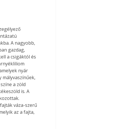
zegélyező 
intázatú 
akba. A nagyobb, 
zban gazdag, 
ll a csigáktól és 
rnyékliliom 
 amelyek nyár 
y mályvaszínűek, 
 színe a zöld 
ékeszöld is. A 
kozottak. 
fajták váza-szerű 
lyik az a fajta, 