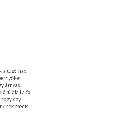
 a tűző nap 
pernyőket 
gy árnyas 
örülöleli a fa 
 hogy egy 
henőnek mégis 