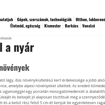
utatjuk
Gépek, szerszámok, technológiák
Otthon, lakberen
Életmód, egészség
Kismester
Barkács
Vonalzó
 olvasás
 a nyár
 növények
ató lágy, dús növénykiültetésű kert érdekessége a jobb als
nce, amelybe alpesi növényeket ültettek. Az eredeti kőmede
is ügyességgel egy porcelán mosogatómedencét is átalakíth
lsejét és belsejét jó alaposan tisztítsuk meg a szennyeződé
tét és a belső rész felső 5 cm-ét kenjük be egyenletesen raga