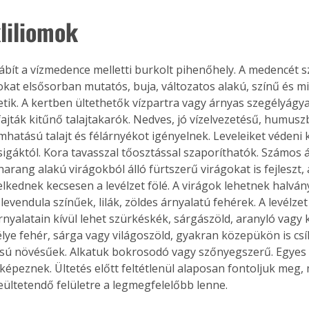
liliomok
ábít a vízmedence melletti burkolt pihenőhely. A medencét s
okat elsősorban mutatós, buja, változatos alakú, színű és m
ltetik. A kertben ültethetők vízpartra vagy árnyas szegélyágy
fajták kitűnő talajtakarók. Nedves, jó vízelvezetésű, humus
atású talajt és félárnyékot igényelnek. Leveleiket védeni ke
sigáktól. Kora tavasszal tőosztással szaporíthatók. Számos á
arang alakú virágokból álló fürtszerű virágokat is fejleszt,
kednek kecsesen a levélzet fölé. A virágok lehetnek halván
levendula színűek, lilák, zöldes árnyalatú fehérek. A levélzet
nyalatain kívül lehet szürkéskék, sárgászöld, aranyló vagy k
élye fehér, sárga vagy világoszöld, gyakran közepükön is csí
ssú növésűek. Alkatuk bokrosodó vagy szőnyegszerű. Egyes 
épeznek. Ültetés előtt feltétlenül alaposan fontoljuk meg, me
eültetendő felületre a legmegfelelőbb lenne. 