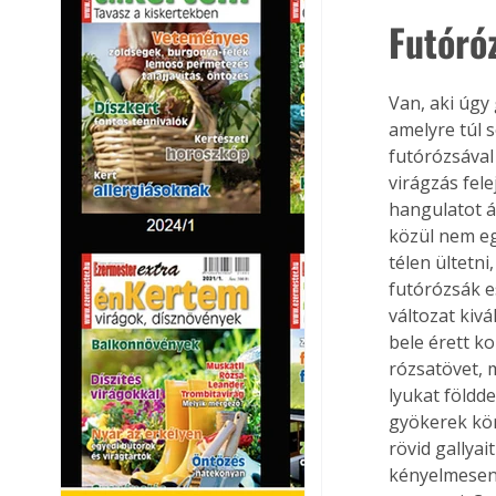
Futóró
Van, aki úgy
amelyre túl 
futórózsával
virágzás fel
hangulatot á
közül nem eg
télen ültetni
futórózsák e
változat kiv
bele érett k
rózsatövet, 
lyukat földde
gyökerek körü
rövid gallya
kényelmesen 