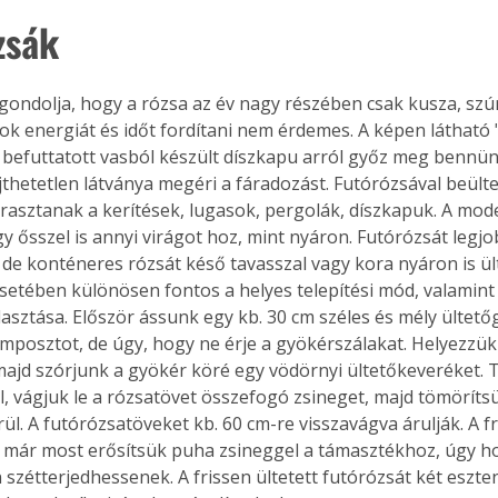
zsák
 gondolja, hogy a rózsa az év nagy részében csak kusza, szú
sok energiát és időt fordítani nem érdemes. A képen láthat
 befuttatott vasból készült díszkapu arról győz meg bennünk
ejthetetlen látványa megéri a fáradozást. Futórózsával beült
rasztanak a kerítések, lugasok, pergolák, díszkapuk. A mod
y ősszel is annyi virágot hoz, mint nyáron. Futórózsát legjo
, de konténeres rózsát késő tavasszal vagy kora nyáron is ül
setében különösen fontos a helyes telepítési mód, valamint
álasztása. Először ássunk egy kb. 30 cm széles és mély ültet
omposztot, de úgy, hogy ne érje a gyökérszálakat. Helyezzük 
majd szórjunk a gyökér köré egy vödörnyi ültetőkeveréket.
l, vágjuk le a rózsatövet összefogó zsineget, majd tömörítsü
l. A futórózsatöveket kb. 60 cm-re visszavágva árulják. A fri
it már most erősítsük puha zsineggel a támasztékhoz, úgy ho
szétterjedhessenek. A frissen ültetett futórózsát két eszte