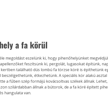
ely a fa körül 
le megoldást eszelünk ki, hogy pihenőhelyünket megvédjük
Napellenzőket feszítsünk ki, pergolát, lugasokat építünk, na
 A kertben található dús lombú fa törzse köré is építhetünk e
 beszélgethetünk, étkezhetünk. A speciális kör alakú asztal k
ötte a fűben szép formájú kovácsoltvas székek állnak. Lehet,
szon szilárdabban állnak a bútorok, de a fa köré épített pi
 és hangulata van.