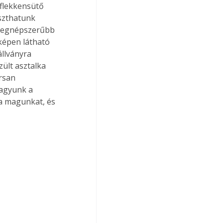
 flekkensütő 
aszthatunk 
a legnépszerűbb 
képen látható 
llványra 
zült asztalka 
rsan 
vagyunk a 
a magunkat, és 