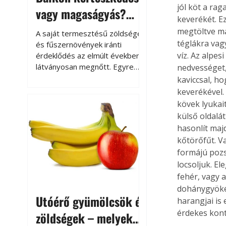
jól köt a ra
vagy magaságyás?
keverékét. Ez
Helytakarékos
megtöltve má
A saját termesztésű zöldségek
kertészkedés
téglákra vag
és fűszernövények iránti
víz. Az alpes
érdeklődés az elmúlt években
látványosan megnőtt. Egyre
nedvességet,
többen szeretnék tudni, honnan
kaviccsal, ho
származik az élelmiszer az
keverékével.
asztalukra, miközben a
kövek lyukai
kertészkedés sokak számára
külső oldalá
kikapcsolódást és feltöltődést
hasonlít maj
is jelent.
kőtörőfűt. V
formájú pozs
locsoljuk. E
fehér, vagy 
dohánygyökér
Utóérő gyümölcsök és
harangjai is 
érdekes kont
zöldségek – melyek