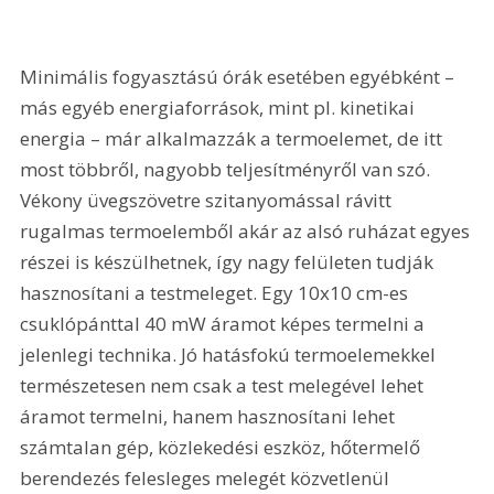
Minimális fogyasztású órák esetében egyébként – 
más egyéb energiaforrások, mint pl. kinetikai 
energia – már alkalmazzák a termoelemet, de itt 
most többről, nagyobb teljesítményről van szó. 
Vékony üvegszövetre szitanyomással rávitt 
rugalmas termoelemből akár az alsó ruházat egyes 
részei is készülhetnek, így nagy felületen tudják 
hasznosítani a testmeleget. Egy 10x10 cm-es 
csuklópánttal 40 mW áramot képes termelni a 
jelenlegi technika. Jó hatásfokú termoelemekkel 
természetesen nem csak a test melegével lehet 
áramot termelni, hanem hasznosítani lehet 
számtalan gép, közlekedési eszköz, hőtermelő 
berendezés felesleges melegét közvetlenül 