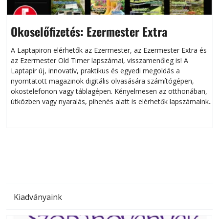
Okoselőfizetés: Ezermester Extra
A Laptapiron elérhetők az Ezermester, az Ezermester Extra és
az Ezermester Old Timer lapszámai, visszamenőleg is! A
Laptapir új, innovatív, praktikus és egyedi megoldás a
L
nyomtatott magazinok digitális olvasására számítógépen,
okostelefonon vagy táblagépen. Kényelmesen az otthonában,
útközben vagy nyaralás, pihenés alatt is elérhetők lapszámaink.
ú
Bárhol, bármikor, akár külföldön élve vagy dolgozva is
B
olvashatók az Ezermester lapszámai. A Laptapir kényelmes
megoldás, mert: – t
Kiadványaink