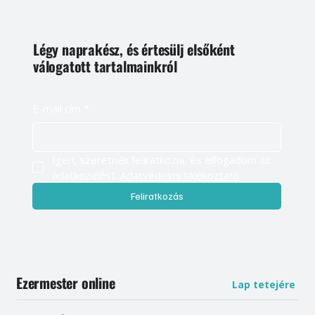
Légy naprakész, és értesülj elsőként
válogatott tartalmainkról
E-mail cím
*
Igen, szeretnék feliratkozni, és elfogadom az 
adatkezelést. 
Adatvédelmi tájékoztató
Feliratkozás
Ezermester online
Lap tetejére