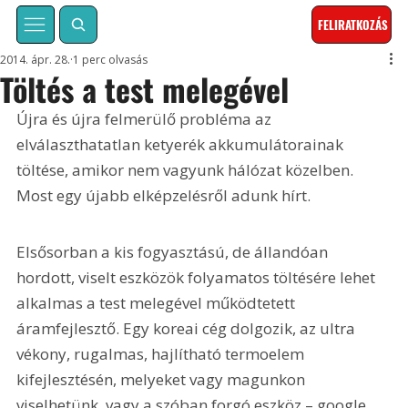
FELIRATKOZÁS
2014. ápr. 28.
1 perc olvasás
Töltés a test melegével
Újra és újra felmerülő probléma az 
elválaszthatatlan ketyerék akkumulátorainak 
töltése, amikor nem vagyunk hálózat közelben. 
Most egy újabb elképzelésről adunk hírt.
Elsősorban a kis fogyasztású, de állandóan 
hordott, viselt eszközök folyamatos töltésére lehet 
alkalmas a test melegével működtetett 
áramfejlesztő. Egy koreai cég dolgozik, az ultra 
vékony, rugalmas, hajlítható termoelem 
kifejlesztésén, melyeket vagy magunkon 
viselhetünk, vagy a szóban forgó eszköz – google 