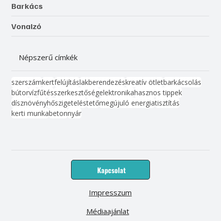
Barkács
Vonalzó
Népszerű címkék
szerszám
kert
felújítás
lakberendezés
kreatív ötlet
barkácsolás
bútor
víz
fűtés
szerkesztőség
elektronika
hasznos tippek
dísznövény
hőszigetelés
tető
megújuló energia
tisztítás
kerti munka
beton
nyár
Kapcsolat
Impresszum
Médiaajánlat