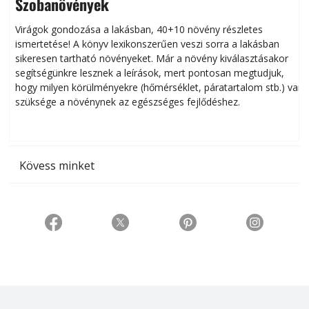
Szobanövények
Virágok gondozása a lakásban, 40+10 növény részletes
ismertetése! A könyv lexikonszerűen veszi sorra a lakásban
s
sikeresen tart­ha­tó növényeket. Már a növény kiválasztásakor
h
segítségünkre lesznek a leírások, mert pontosan megtudjuk,
k
hogy milyen körülményekre (hőmérséklet, páratartalom stb.) van
szüksége a növénynek az egészséges fejlődéshez.
t
Kövess minket