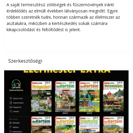
Helytakarékos kertészkedés
A saját termesztésű zöldségek és fűszernövények iránti
érdeklődés az elmúlt években látványosan megnőtt. Egyre
többen szeretnék tudni, honnan származik az élelmiszer az
l
asztalukra, miközben a kertészkedés sokak számára
kikapcsolódást és feltöltődést is jelent.
é
d
Szerkesztőségi