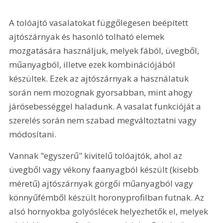
A tolóajtó vasalatokat függőlegesen beépített 
ajtószárnyak és hasonló tolható elemek 
mozgatására használjuk, melyek fából, üvegből, 
műanyagból, illetve ezek kombinációjából 
készültek. Ezek az ajtószárnyak a használatuk 
során nem mozognak gyorsabban, mint ahogy 
járósebességgel haladunk. A vasalat funkcióját a 
szerelés során nem szabad megváltoztatni vagy 
módosítani.
Vannak "egyszerű" kivitelű tolóajtók, ahol az 
üvegből vagy vékony faanyagból készült (kisebb 
méretű) ajtószárnyak görgői műanyagból vagy 
könnyűfémből készült horonyprofilban futnak. Az 
alsó hornyokba golyóslécek helyezhetők el, melyek 