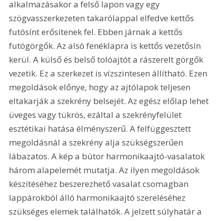
alkalmazásakor a felső lapon vagy egy 
szögvasszerkezeten takarólappal elfedve kettős 
futósínt erősítenek fel. Ebben járnak a kettős 
futógörgők. Az alsó fenéklapra is kettős vezetősín 
kerül. A külső és belső tolóajtót a rászerelt görgők 
vezetik. Ez a szerkezet is vízszintesen állítható. Ezen 
megoldások előnye, hogy az ajtólapok teljesen 
eltakarják a szekrény belsejét. Az egész előlap lehet 
üveges vagy tükrös, ezáltal a szekrényfelület 
esztétikai hatása élményszerű. A felfüggesztett 
megoldásnál a szekrény alja szükségszerűen 
lábazatos. A kép a bútor harmonikaajtó-vasalatok 
három alapelemét mutatja. Az ilyen megoldások 
készítéséhez beszerezhető vasalat csomagban 
lappárokból álló harmonikaajtó szereléséhez 
szükséges elemek találhatók. A jelzett súlyhatár a 