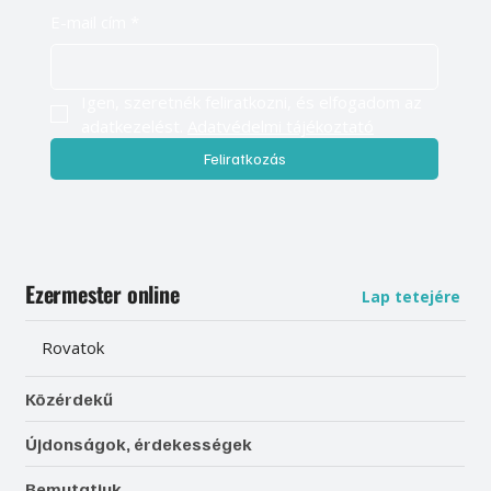
E-mail cím
*
Igen, szeretnék feliratkozni, és elfogadom az 
adatkezelést. 
Adatvédelmi tájékoztató
Feliratkozás
Ezermester online
Lap tetejére
Rovatok
Közérdekű
Újdonságok, érdekességek
Bemutatjuk