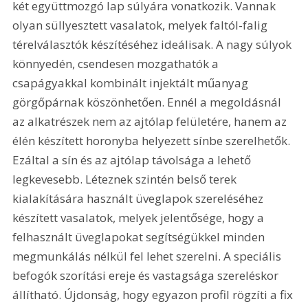
két együttmozgó lap súlyára vonatkozik. Vannak 
olyan süllyesztett vasalatok, melyek faltól-falig 
térelválasztók készítéséhez ideálisak. A nagy súlyok 
könnyedén, csendesen mozgathatók a 
csapágyakkal kombinált injektált műanyag 
görgőpárnak köszönhetően. Ennél a megoldásnál 
az alkatrészek nem az ajtólap felületére, hanem az 
élén készített horonyba helyezett sínbe szerelhetők. 
Ezáltal a sín és az ajtólap távolsága a lehető 
legkevesebb. Léteznek szintén belső terek 
kialakítására használt üveglapok szereléséhez 
készített vasalatok, melyek jelentősége, hogy a 
felhasznált üveglapokat segítségükkel minden 
megmunkálás nélkül fel lehet szerelni. A speciális 
befogók szorítási ereje és vastagsága szereléskor 
állítható. Újdonság, hogy egyazon profil rögzíti a fix 