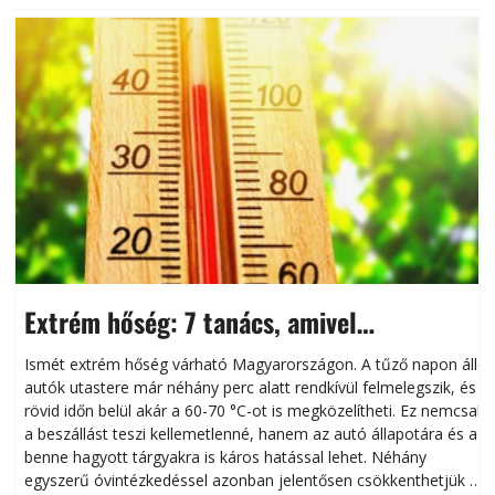
Extrém hőség: 7 tanács, amivel
megóvhatjuk autónkat a nyári károktól
Ismét extrém hőség várható Magyarországon. A tűző napon álló
autók utastere már néhány perc alatt rendkívül felmelegszik, és
rövid időn belül akár a 60-70 °C-ot is megközelítheti. Ez nemcsak
n
a beszállást teszi kellemetlenné, hanem az autó állapotára és a
benne hagyott tárgyakra is káros hatással lehet. Néhány
egyszerű óvintézkedéssel azonban jelentősen csökkenthetjük a