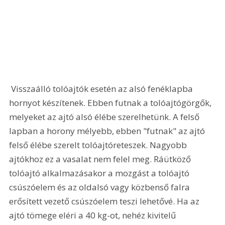
 Visszaálló tolóajtók esetén az alsó fenéklapba 
hornyot készítenek. Ebben futnak a tolóajtógörgők, 
melyeket az ajtó alsó élébe szerelhetünk. A felső 
lapban a horony mélyebb, ebben "futnak" az ajtó 
felső élébe szerelt tolóajtóreteszek. Nagyobb 
ajtókhoz ez a vasalat nem felel meg. Ráütköző 
tolóajtó alkalmazásakor a mozgást a tolóajtó 
csúszóelem és az oldalsó vagy közbenső falra 
erősített vezető csúszóelem teszi lehetővé. Ha az 
ajtó tömege eléri a 40 kg-ot, nehéz kivitelű 