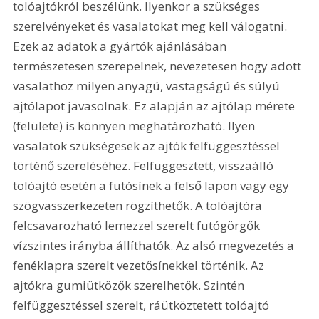
tolóajtókról beszélünk. Ilyenkor a szükséges 
szerelvényeket és vasalatokat meg kell válogatni. 
Ezek az adatok a gyártók ajánlásában 
természetesen szerepelnek, nevezetesen hogy adott 
vasalathoz milyen anyagú, vastagságú és súlyú 
ajtólapot javasolnak. Ez alapján az ajtólap mérete 
(felülete) is könnyen meghatározható. Ilyen 
vasalatok szükségesek az ajtók felfüggesztéssel 
történő szereléséhez. Felfüggesztett, visszaálló 
tolóajtó esetén a futósínek a felső lapon vagy egy 
szögvasszerkezeten rögzíthetők. A tolóajtóra 
felcsavarozható lemezzel szerelt futógörgők 
vízszintes irányba állíthatók. Az alsó megvezetés a 
fenéklapra szerelt vezetősínekkel történik. Az 
ajtókra gumiütközők szerelhetők. Szintén 
felfüggesztéssel szerelt, ráütköztetett tolóajtó 