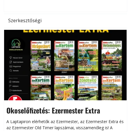
hőség káros hatásait.
l
Szerkesztőségi
Okoselőfizetés: Ezermester Extra
A Laptapiron elérhetők az Ezermester, az Ezermester Extra és
az Ezermester Old Timer lapszámai, visszamenőleg is! A