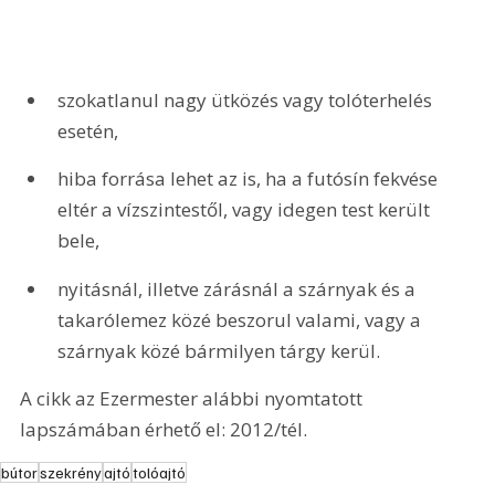
szokatlanul nagy ütközés vagy tolóterhelés 
esetén,
hiba forrása lehet az is, ha a futósín fekvése 
eltér a vízszintestől, vagy idegen test került 
bele,
nyitásnál, illetve zárásnál a szárnyak és a 
takarólemez közé beszorul valami, vagy a 
szárnyak közé bármilyen tárgy kerül. 
A cikk az Ezermester alábbi nyomtatott 
lapszámában érhető el: 2012/tél.
bútor
szekrény
ajtó
tolóajtó