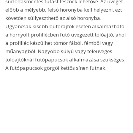
súrlódásmentes futást tesznek lehetővé. Az üveget 
előbb a mélyebb, felső horonyba kell helyezni, ezt 
követően süllyeszthető az alsó horonyba. 
Ugyancsak kisebb bútorajtók esetén alkalmazható 
a hornyolt profillécben futó üvegezett tolóajtó, ahol 
a profilléc készülhet tömör fából, fémből vagy 
műanyagból. Nagyobb súlyú vagy teleüveges 
tolóajtóknál futópapucsok alkalmazása szükséges. 
A futópapucsok görgői kettős sínen futnak.