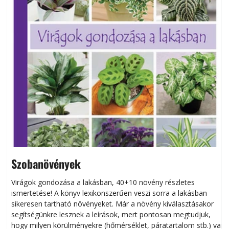
Szobanövények
Virágok gondozása a lakásban, 40+10 növény részletes
ismertetése! A könyv lexikonszerűen veszi sorra a lakásban
s
sikeresen tart­ha­tó növényeket. Már a növény kiválasztásakor
h
segítségünkre lesznek a leírások, mert pontosan megtudjuk,
k
hogy milyen körülményekre (hőmérséklet, páratartalom stb.) van