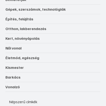
Gépek, szerszámok, technológiák
Építés, felújítás
Otthon, lakberendezés
Kert, növényápolás
Női vonal
Életmód, egészség
Kismester
Barkács
Vonalzó
Népszerű címkék