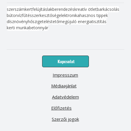
szerszám
kert
felújítás
lakberendezés
kreatív ötlet
barkácsolás
bútor
víz
fűtés
szerkesztőség
elektronika
hasznos tippek
dísznövény
hőszigetelés
tető
megújuló energia
tisztítás
kerti munka
beton
nyár
Kapcsolat
Impresszum
Médiaajánlat
Adatvédelem
Előfizetés
Szerzői jogok