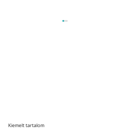
Beton járdalap készítése és lerakása – gyári
és saját készítésű megoldások
Kiemelt tartalom