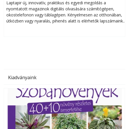
Laptapir új, innovatív, praktikus és egyedi megoldás a
L
nyomtatott magazinok digitális olvasására számítógépen,
okostelefonon vagy táblagépen. Kényelmesen az otthonában,
útközben vagy nyaralás, pihenés alatt is elérhetők lapszámaink.
ú
Bárhol, bármikor, akár külföldön élve vagy dolgozva is
B
olvashatók az Ezermester lapszámai. A Laptapir kényelmes
megoldás, mert: – t
Kiadványaink