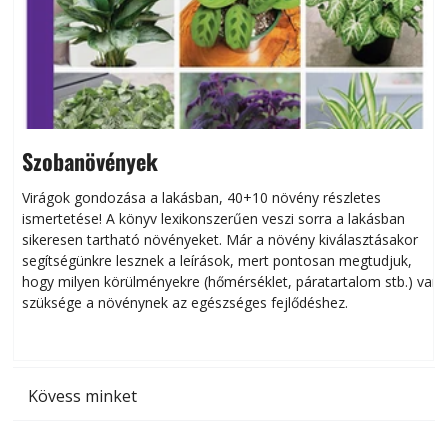
Szobanövények
Virágok gondozása a lakásban, 40+10 növény részletes
ismertetése! A könyv lexikonszerűen veszi sorra a lakásban
s
sikeresen tart­ha­tó növényeket. Már a növény kiválasztásakor
h
segítségünkre lesznek a leírások, mert pontosan megtudjuk,
k
hogy milyen körülményekre (hőmérséklet, páratartalom stb.) van
szüksége a növénynek az egészséges fejlődéshez.
t
Kövess minket