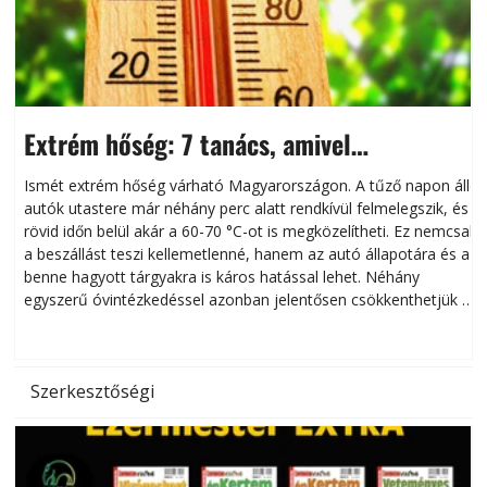
Extrém hőség: 7 tanács, amivel
megóvhatjuk autónkat a nyári károktól
Ismét extrém hőség várható Magyarországon. A tűző napon álló
autók utastere már néhány perc alatt rendkívül felmelegszik, és
rövid időn belül akár a 60-70 °C-ot is megközelítheti. Ez nemcsak
n
a beszállást teszi kellemetlenné, hanem az autó állapotára és a
benne hagyott tárgyakra is káros hatással lehet. Néhány
egyszerű óvintézkedéssel azonban jelentősen csökkenthetjük a
hőség káros hatásait.
l
Szerkesztőségi