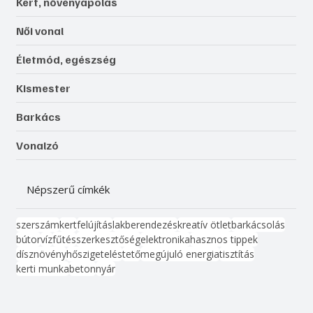
Kert, növényápolás
Női vonal
Életmód, egészség
Kismester
Barkács
Vonalzó
Népszerű címkék
szerszám
kert
felújítás
lakberendezés
kreatív ötlet
barkácsolás
bútor
víz
fűtés
szerkesztőség
elektronika
hasznos tippek
dísznövény
hőszigetelés
tető
megújuló energia
tisztítás
kerti munka
beton
nyár