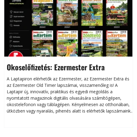
Okoselőfizetés: Ezermester Extra
A Laptapiron elérhetők az Ezermester, az Ezermester Extra és
az Ezermester Old Timer lapszámai, visszamenőleg is! A
Laptapir új, innovatív, praktikus és egyedi megoldás a
L
nyomtatott magazinok digitális olvasására számítógépen,
okostelefonon vagy táblagépen. Kényelmesen az otthonában,
útközben vagy nyaralás, pihenés alatt is elérhetők lapszámaink.
ú
Bárhol, bármikor, akár külföldön élve vagy dolgozva is
B
olvashatók az Ezermester lapszámai. A Laptapir kényelmes
megoldás, mert: – t