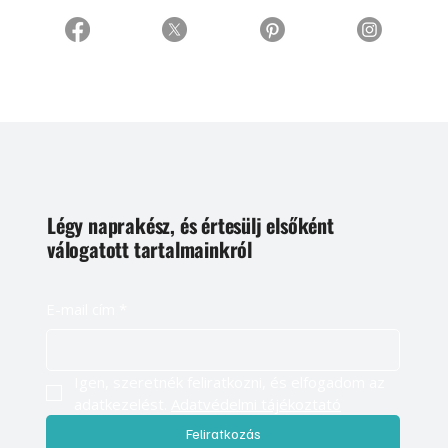
Légy naprakész, és értesülj elsőként
válogatott tartalmainkról
E-mail cím
*
Igen, szeretnék feliratkozni, és elfogadom az 
adatkezelést. 
Adatvédelmi tájékoztató
Feliratkozás