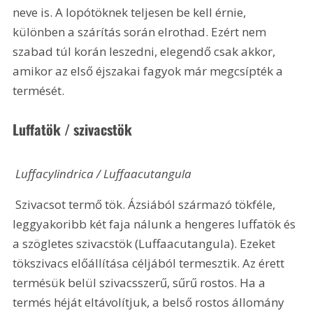
neve is. A lopótöknek teljesen be kell érnie, 
különben a szárítás során elrothad. Ezért nem 
szabad túl korán leszedni, elegendő csak akkor, 
amikor az első éjszakai fagyok már megcsípték a 
termését. 
Luffatök / szivacstök
 Luffacylindrica / Luffaacutangula
 Szivacsot termő tök. Ázsiából származó tökféle, 
leggyakoribb két faja nálunk a hengeres luffatök és 
a szögletes szivacstök (Luffaacutangula). Ezeket 
tökszivacs előállítása céljából termesztik. Az érett 
termésük belül szivacsszerű, sűrű rostos. Ha a 
termés héját eltávolítjuk, a belső rostos állomány 