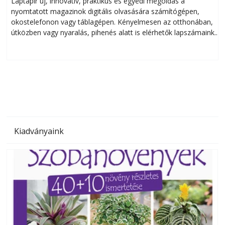
Laptapir új, innovatív, praktikus és egyedi megoldás a
L
nyomtatott magazinok digitális olvasására számítógépen,
okostelefonon vagy táblagépen. Kényelmesen az otthonában,
útközben vagy nyaralás, pihenés alatt is elérhetők lapszámaink.
ú
Bárhol, bármikor, akár külföldön élve vagy dolgozva is
B
olvashatók az Ezermester lapszámai. A Laptapir kényelmes
megoldás, mert: – t
Kiadványaink