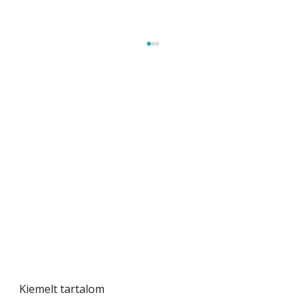
Beton járdalap készítése és lerakása – gyári
és saját készítésű megoldások
Kiemelt tartalom