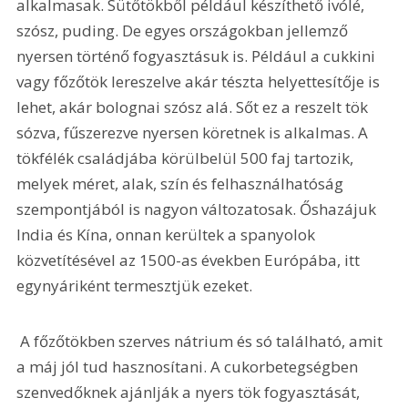
alkalmasak. Sütőtökből például készíthető ivólé, 
szósz, puding. De egyes országokban jellemző 
nyersen történő fogyasztásuk is. Például a cukkini 
vagy főzőtök lereszelve akár tészta helyettesítője is 
lehet, akár bolognai szósz alá. Sőt ez a reszelt tök 
sózva, fűszerezve nyersen köretnek is alkalmas. A 
tökfélék családjába körülbelül 500 faj tartozik, 
melyek méret, alak, szín és felhasználhatóság 
szempontjából is nagyon változatosak. Őshazájuk 
India és Kína, onnan kerültek a spanyolok 
közvetítésével az 1500-as években Európába, itt 
egynyáriként termesztjük ezeket.
 A főzőtökben szerves nátrium és só található, amit 
a máj jól tud hasznosítani. A cukorbetegségben 
szenvedőknek ajánlják a nyers tök fogyasztását, 