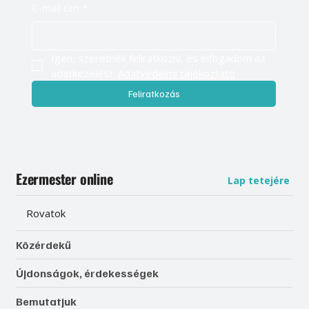
E-mail cím
*
Igen, szeretnék feliratkozni, és elfogadom az 
adatkezelést. 
Adatvédelmi tájékoztató
Feliratkozás
Ezermester online
Lap tetejére
Rovatok
Közérdekű
Újdonságok, érdekességek
Bemutatjuk