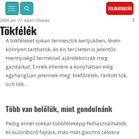
FELIRATKOZÁS
2024. jún. 27.
4 perc olvasás
Tökfélék
A tökféléket sokan termesztik kertjükben, lévén 
könnyen tarthatók, és kis területen is jelentős 
mennyiségű terméssel ajándékozzák meg 
gazdáikat. Ennek ellenére a konyhában elég 
egyhangúan jelennek meg: tökfőzelék, rántott tök, 
sült tök…
Több van belőlük, mint gondolnánk
Pedig ennél sokkal többféleképp felhasználhatók, 
és különböző fajtáik, más-más gasztro célokra 