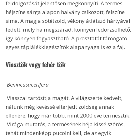
feldolgozását jelentősen megkönnyíti. A termés 
héjszíne sárga alapon halvány csíkozott, felszíne 
sima. A magja sötétzöld, vékony átlátszó hártyával 
fedett, mely ha megszárad, könnyen ledörzsölhető, 
így könnyen fogyasztható. A prosztatát támogató 
egyes táplálékkiegészítők alapanyaga is ez a faj. 
Viasztök vagy fehér tök
 Benincasacerifera
 Viasszal tartósítja magát. A világszerte kedvelt, 
nálunk még kevéssé elterjedt zöldség annak 
ellenére, hogy már több, mint 2000 éve termesztik. 
 Virága mutatós, a termésének héja kissé szőrös, 
tehát mindenképp pucolni kell, de az egyik 