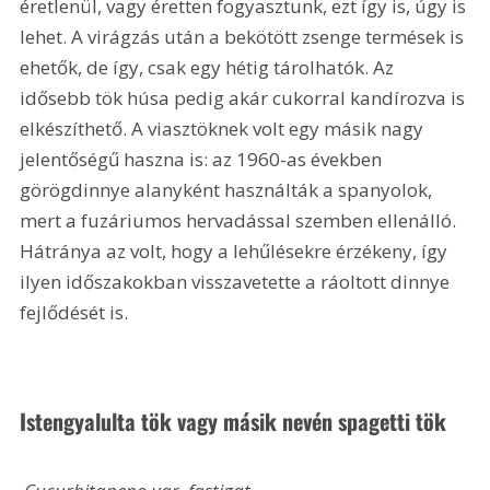
éretlenül, vagy éretten fogyasztunk, ezt így is, úgy is 
lehet. A virágzás után a bekötött zsenge termések is 
ehetők, de így, csak egy hétig tárolhatók. Az 
idősebb tök húsa pedig akár cukorral kandírozva is 
elkészíthető. A viasztöknek volt egy másik nagy 
jelentőségű haszna is: az 1960-as években 
görögdinnye alanyként használták a spanyolok, 
mert a fuzáriumos hervadással szemben ellenálló. 
Hátránya az volt, hogy a lehűlésekre érzékeny, így 
ilyen időszakokban visszavetette a ráoltott dinnye 
fejlődését is. 
Istengyalulta tök vagy másik nevén spagetti tök