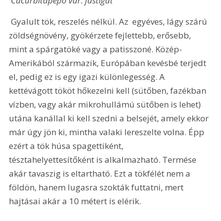
 Cucurbitapepo var. fastigat
 Gyalult tök, reszelés nélkül. Az  egyéves, lágy szárú 
zöldségnövény, gyökérzete fejlettebb, erősebb, 
mint a spárgatöké vagy a patisszoné. Közép-
Amerikából származik, Európában kevésbé terjedt 
el, pedig ez is egy igazi különlegesség. A 
kettévágott tököt hőkezelni kell (sütőben, fazékban 
vízben, vagy akár mikrohullámú sütőben is lehet) 
utána kanállal ki kell szedni a belsejét, amely ekkor 
már úgy jön ki, mintha valaki lereszelte volna. Épp 
ezért a tök húsa spagettiként, 
tésztahelyettesítőként is alkalmazható. Termése 
akár tavaszig is eltartható. Ezt a tökfélét nem a 
földön, hanem lugasra szokták futtatni, mert 
hajtásai akár a 10 métert is elérik.