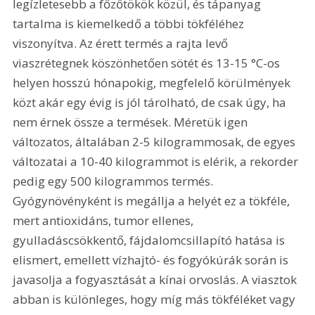
legízletesebb a főzőtökök közül, és tápanyag 
tartalma is kiemelkedő a többi tökféléhez 
viszonyítva. Az érett termés a rajta levő 
viaszrétegnek köszönhetően sötét és 13-15 °C-os 
helyen hosszú hónapokig, megfelelő körülmények 
közt akár egy évig is jól tárolható, de csak úgy, ha 
nem érnek össze a termések. Méretük igen 
változatos, általában 2-5 kilogrammosak, de egyes 
változatai a 10-40 kilogrammot is elérik, a rekorder 
pedig egy 500 kilogrammos termés. 
Gyógynövényként is megállja a helyét ez a tökféle, 
mert antioxidáns, tumor ellenes, 
gyulladáscsökkentő, fájdalomcsillapító hatása is 
elismert, emellett vízhajtó- és fogyókúrák során is 
javasolja a fogyasztását a kínai orvoslás. A viasztok 
abban is különleges, hogy míg más tökféléket vagy 