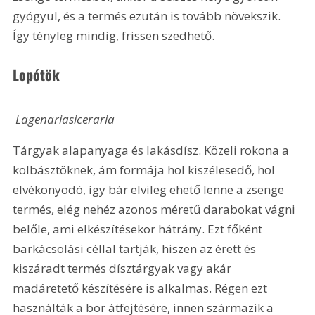
gyógyul, és a termés ezután is tovább növekszik. 
Így tényleg mindig, frissen szedhető. 
Lopótök
 Lagenariasiceraria 
Tárgyak alapanyaga és lakásdísz. Közeli rokona a 
kolbásztöknek, ám formája hol kiszélesedő, hol 
elvékonyodó, így bár elvileg ehető lenne a zsenge 
termés, elég nehéz azonos méretű darabokat vágni 
belőle, ami elkészítésekor hátrány. Ezt főként 
barkácsolási céllal tartják, hiszen az érett és 
kiszáradt termés dísztárgyak vagy akár 
madáretető készítésére is alkalmas. Régen ezt 
használták a bor átfejtésére, innen származik a 