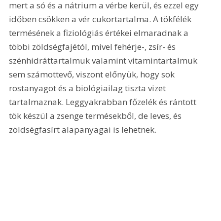
mert a só és a nátrium a vérbe kerül, és ezzel egy 
időben csökken a vér cukortartalma. A tökfélék 
termésének a fiziológiás értékei elmaradnak a 
többi zöldségfajétól, mivel fehérje-, zsír- és 
szénhidráttartalmuk valamint vitamintartalmuk 
sem számottevő, viszont előnyük, hogy sok 
rostanyagot és a biológiailag tiszta vizet 
tartalmaznak. Leggyakrabban főzelék és rántott 
tök készül a zsenge termésekből, de leves, és 
zöldségfasírt alapanyagai is lehetnek. 