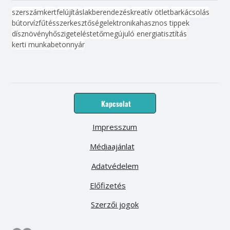
szerszám
kert
felújítás
lakberendezés
kreatív ötlet
barkácsolás
bútor
víz
fűtés
szerkesztőség
elektronika
hasznos tippek
dísznövény
hőszigetelés
tető
megújuló energia
tisztítás
kerti munka
beton
nyár
Kapcsolat
Impresszum
Médiaajánlat
Adatvédelem
Előfizetés
Szerzői jogok