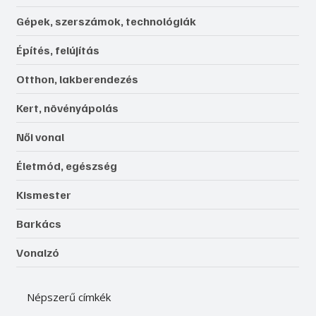
Gépek, szerszámok, technológiák
Építés, felújítás
Otthon, lakberendezés
Kert, növényápolás
Női vonal
Életmód, egészség
Kismester
Barkács
Vonalzó
Népszerű címkék