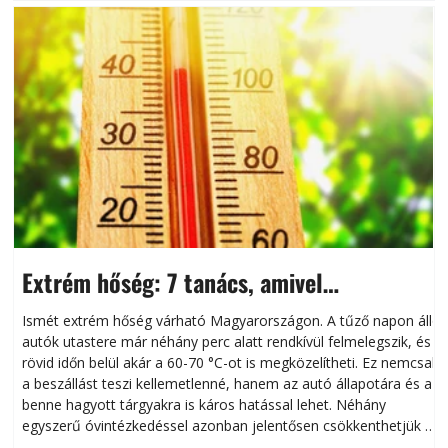
Extrém hőség: 7 tanács, amivel
megóvhatjuk autónkat a nyári károktól
Ismét extrém hőség várható Magyarországon. A tűző napon álló
autók utastere már néhány perc alatt rendkívül felmelegszik, és
rövid időn belül akár a 60-70 °C-ot is megközelítheti. Ez nemcsak
n
a beszállást teszi kellemetlenné, hanem az autó állapotára és a
benne hagyott tárgyakra is káros hatással lehet. Néhány
egyszerű óvintézkedéssel azonban jelentősen csökkenthetjük a
hőség káros hatásait.