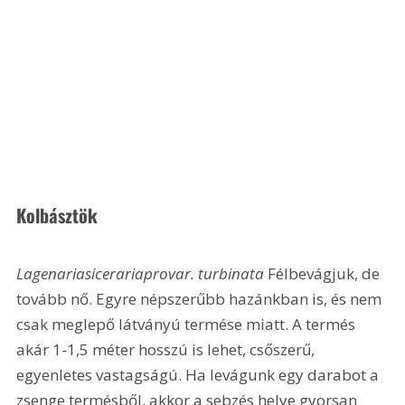
Kolbásztök
Lagenariasicerariaprovar. turbinata 
Félbevágjuk, de 
tovább nő. Egyre népszerűbb hazánkban is, és nem 
csak meglepő látványú termése miatt. A termés 
akár 1-1,5 méter hosszú is lehet, csőszerű, 
egyenletes vastagságú. Ha levágunk egy darabot a 
zsenge termésből, akkor a sebzés helye gyorsan 