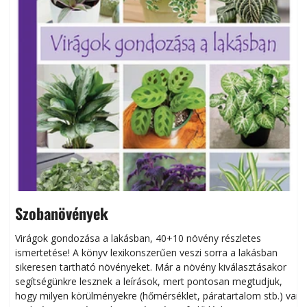
Szobanövények
Virágok gondozása a lakásban, 40+10 növény részletes
ismertetése! A könyv lexikonszerűen veszi sorra a lakásban
s
sikeresen tart­ha­tó növényeket. Már a növény kiválasztásakor
h
segítségünkre lesznek a leírások, mert pontosan megtudjuk,
k
hogy milyen körülményekre (hőmérséklet, páratartalom stb.) van