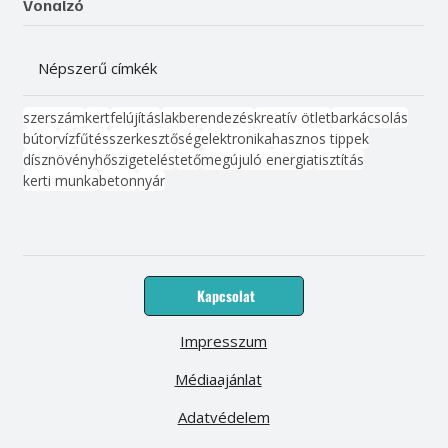
Vonalzó
Népszerű címkék
szerszám
kert
felújítás
lakberendezés
kreatív ötlet
barkácsolás
bútor
víz
fűtés
szerkesztőség
elektronika
hasznos tippek
dísznövény
hőszigetelés
tető
megújuló energia
tisztítás
kerti munka
beton
nyár
Kapcsolat
Impresszum
Médiaajánlat
Adatvédelem