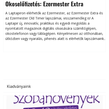
Okoselőfizetés: Ezermester Extra
A Laptapiron elérhetők az Ezermester, az Ezermester Extra és
az Ezermester Old Timer lapszámai, visszamenőleg is! A
Laptapir új, innovatív, praktikus és egyedi megoldás a
L
nyomtatott magazinok digitális olvasására számítógépen,
okostelefonon vagy táblagépen. Kényelmesen az otthonában,
útközben vagy nyaralás, pihenés alatt is elérhetők lapszámaink.
ú
Bárhol, bármikor, akár külföldön élve vagy dolgozva is
B
olvashatók az Ezermester lapszámai. A Laptapir kényelmes
megoldás, mert: – t
Kiadványaink