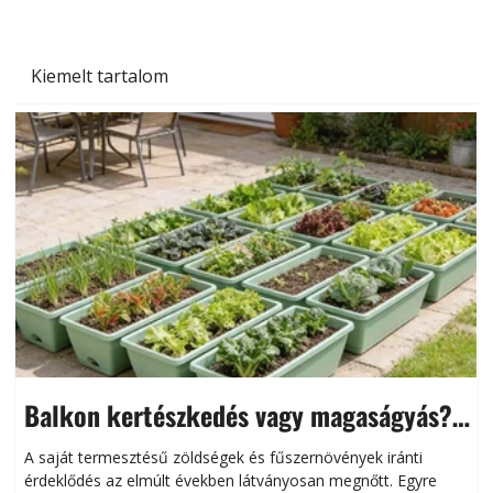
Kiemelt tartalom
Balkon kertészkedés vagy magaságyás?
Helytakarékos kertészkedés
A saját termesztésű zöldségek és fűszernövények iránti
érdeklődés az elmúlt években látványosan megnőtt. Egyre