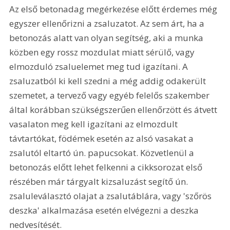
Az első betonadag megérkezése előtt érdemes még 
egyszer ellenőrizni a zsaluzatot. Az sem árt, ha a 
betonozás alatt van olyan segítség, aki a munka 
közben egy rossz mozdulat miatt sérülő, vagy 
elmozduló zsaluelemet meg tud igazítani. A 
zsaluzatból ki kell szedni a még addig odakerült 
szemetet, a tervező vagy egyéb felelős szakember 
által korábban szükségszerűen ellenőrzött és átvett 
vasalaton meg kell igazítani az elmozdult 
távtartókat, födémek esetén az alsó vasakat a 
zsalutól eltartó ún. papucsokat. Közvetlenül a 
betonozás előtt lehet felkenni a cikksorozat első 
részében már tárgyalt kizsaluzást segítő ún. 
zsaluleválasztó olajat a zsalutáblára, vagy 'szőrös 
deszka' alkalmazása esetén elvégezni a deszka 
nedvesítését.