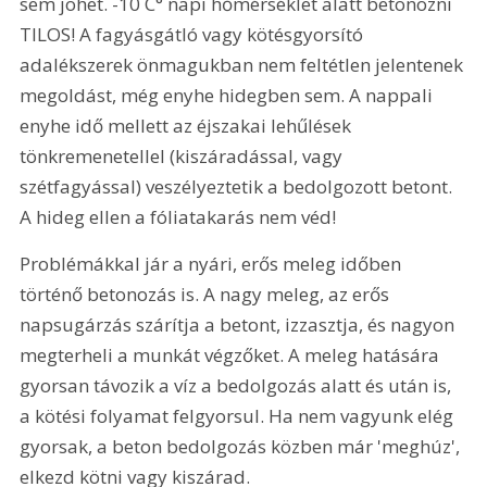
sem jöhet. -10 C° napi hőmérséklet alatt betonozni 
TILOS! A fagyásgátló vagy kötésgyorsító 
adalékszerek önmagukban nem feltétlen jelentenek 
megoldást, még enyhe hidegben sem. A nappali 
enyhe idő mellett az éjszakai lehűlések 
tönkremenetellel (kiszáradással, vagy 
szétfagyással) veszélyeztetik a bedolgozott betont. 
A hideg ellen a fóliatakarás nem véd!
Problémákkal jár a nyári, erős meleg időben 
történő betonozás is. A nagy meleg, az erős 
napsugárzás szárítja a betont, izzasztja, és nagyon 
megterheli a munkát végzőket. A meleg hatására 
gyorsan távozik a víz a bedolgozás alatt és után is, 
a kötési folyamat felgyorsul. Ha nem vagyunk elég 
gyorsak, a beton bedolgozás közben már 'meghúz', 
elkezd kötni vagy kiszárad.