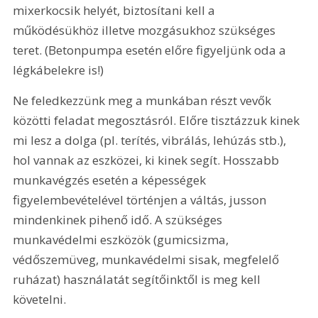
mixerkocsik helyét, biztosítani kell a 
működésükhöz illetve mozgásukhoz szükséges 
teret. (Betonpumpa esetén előre figyeljünk oda a 
légkábelekre is!)
Ne feledkezzünk meg a munkában részt vevők 
közötti feladat megosztásról. Előre tisztázzuk kinek 
mi lesz a dolga (pl. terítés, vibrálás, lehúzás stb.), 
hol vannak az eszközei, ki kinek segít. Hosszabb 
munkavégzés esetén a képességek 
figyelembevételével történjen a váltás, jusson 
mindenkinek pihenő idő. A szükséges 
munkavédelmi eszközök (gumicsizma, 
védőszemüveg, munkavédelmi sisak, megfelelő 
ruházat) használatát segítőinktől is meg kell 
követelni.