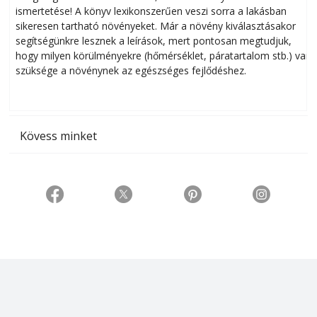
ismertetése! A könyv lexikonszerűen veszi sorra a lakásban
s
sikeresen tart­ha­tó növényeket. Már a növény kiválasztásakor
h
segítségünkre lesznek a leírások, mert pontosan megtudjuk,
k
hogy milyen körülményekre (hőmérséklet, páratartalom stb.) van
szüksége a növénynek az egészséges fejlődéshez.
t
Kövess minket