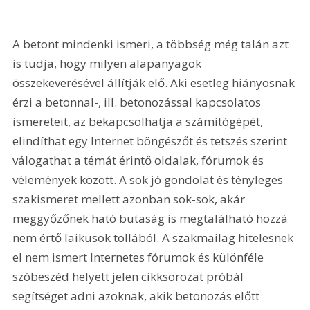
A betont mindenki ismeri, a többség még talán azt 
is tudja, hogy milyen alapanyagok 
összekeverésével állítják elő. Aki esetleg hiányosnak 
érzi a betonnal-, ill. betonozással kapcsolatos 
ismereteit, az bekapcsolhatja a számítógépét, 
elindíthat egy Internet böngészőt és tetszés szerint 
válogathat a témát érintő oldalak, fórumok és 
vélemények között. A sok jó gondolat és tényleges 
szakismeret mellett azonban sok-sok, akár 
meggyőzőnek ható butaság is megtalálható hozzá 
nem értő laikusok tollából. A szakmailag hitelesnek 
el nem ismert Internetes fórumok és különféle 
szóbeszéd helyett jelen cikksorozat próbál 
segítséget adni azoknak, akik betonozás előtt 