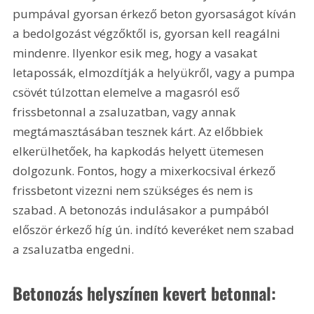
pumpával gyorsan érkező beton gyorsaságot kíván 
a bedolgozást végzőktől is, gyorsan kell reagálni 
mindenre. Ilyenkor esik meg, hogy a vasakat 
letapossák, elmozdítják a helyükről, vagy a pumpa 
csövét túlzottan elemelve a magasról eső 
frissbetonnal a zsaluzatban, vagy annak 
megtámasztásában tesznek kárt. Az előbbiek 
elkerülhetőek, ha kapkodás helyett ütemesen 
dolgozunk. Fontos, hogy a mixerkocsival érkező 
frissbetont vizezni nem szükséges és nem is 
szabad. A betonozás indulásakor a pumpából 
először érkező híg ún. indító keveréket nem szabad 
a zsaluzatba engedni.
Betonozás helyszínen kevert betonnal: