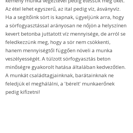
kemény munka végeztével pedig etessük meg őket. 
Az étel lehet egyszerű, az ital pedig víz, ásványvíz. 
Ha a segítőink sört is kapnak, ügyeljünk arra, hogy 
a sörfogyasztással arányosan ne nőjön a helyszínen 
kevert betonba juttatott víz mennyisége, de arról se 
feledkezzünk meg, hogy a sör nem csökkenti, 
hanem mennyiségtől függően növeli a munka 
veszélyességét. A túlzott sörfogyasztás beton 
minőségre gyakorolt hatása általában kedvezőtlen. 
A munkát családtagjainknak, barátainknak ne 
feledjük el meghálálni, a 'bérelt' munkaerőnek 
pedig kifizetni!