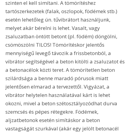
szinten el kell simítani. A tömörítéshez 
tartószerkezetek (falak, oszlopok, födémek stb.) 
esetén lehetőleg ún. tűvibrátort használjunk, 
melyet akár bérelni is lehet. Vasalt, vagy 
zsaluzatban öntött betont (pl. födém) döngölni, 
csömöszölni TILOS! Tömörítéskor jelentős 
mennyiségű levegő távozik a frissbetonból, a 
vibrátor segítségével a beton kitölti a zsaluzatot és 
a betonacélok közti teret. A tömörítetlen beton 
szilárdsága a benne maradó pórusok miatt 
jelentősen elmarad a tervezettől. Vigyázat, a 
vibrátor helytelen használatával kárt is lehet 
okozni, mivel a beton szétosztályozódhat durva 
szemcsés és pépes rétegekre. Födémek, 
aljzatbetonok esetén simításkor a beton 
vastagságát szurkával (akár egy jelölt betonacél 