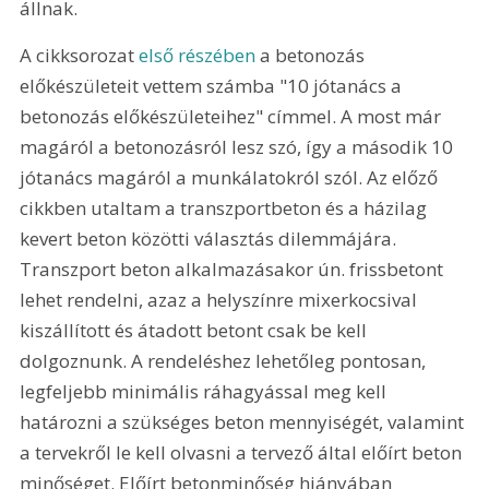
állnak.
A cikksorozat 
első részében
 a betonozás 
előkészületeit vettem számba "10 jótanács a 
betonozás előkészületeihez" címmel. A most már 
magáról a betonozásról lesz szó, így a második 10 
jótanács magáról a munkálatokról szól. Az előző 
cikkben utaltam a transzportbeton és a házilag 
kevert beton közötti választás dilemmájára. 
Transzport beton alkalmazásakor ún. frissbetont 
lehet rendelni, azaz a helyszínre mixerkocsival 
kiszállított és átadott betont csak be kell 
dolgoznunk. A rendeléshez lehetőleg pontosan, 
legfeljebb minimális ráhagyással meg kell 
határozni a szükséges beton mennyiségét, valamint 
a tervekről le kell olvasni a tervező által előírt beton 
minőséget. Előírt betonminőség hiányában 