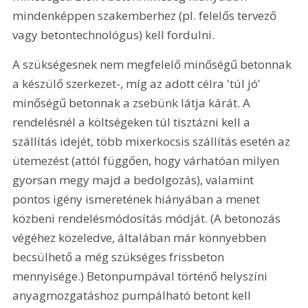
mindenképpen szakemberhez (pl. felelős tervező 
vagy betontechnológus) kell fordulni.
A szükségesnek nem megfelelő minőségű betonnak 
a készülő szerkezet-, míg az adott célra 'túl jó' 
minőségű betonnak a zsebünk látja kárát. A 
rendelésnél a költségeken túl tisztázni kell a 
szállítás idejét, több mixerkocsis szállítás esetén az 
ütemezést (attól függően, hogy várhatóan milyen 
gyorsan megy majd a bedolgozás), valamint 
pontos igény ismeretének hiányában a menet 
közbeni rendelésmódosítás módját. (A betonozás 
végéhez közeledve, általában már könnyebben 
becsülhető a még szükséges frissbeton 
mennyisége.) Betonpumpával történő helyszíni 
anyagmozgatáshoz pumpálható betont kell 