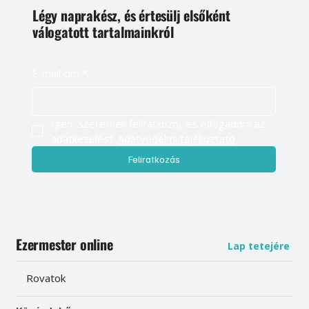
Légy naprakész, és értesülj elsőként
válogatott tartalmainkról
E-mail cím
*
Igen, szeretnék feliratkozni, és elfogadom az 
adatkezelést. 
Adatvédelmi tájékoztató
Feliratkozás
Ezermester online
Lap tetejére
Rovatok