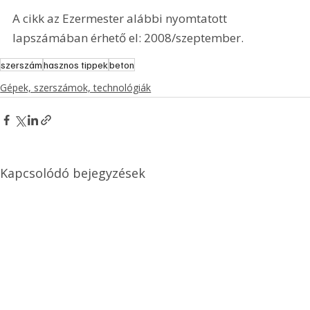
A cikk az Ezermester alábbi nyomtatott 
lapszámában érhető el: 2008/szeptember.
szerszám
hasznos tippek
beton
Gépek, szerszámok, technológiák
Kapcsolódó bejegyzések