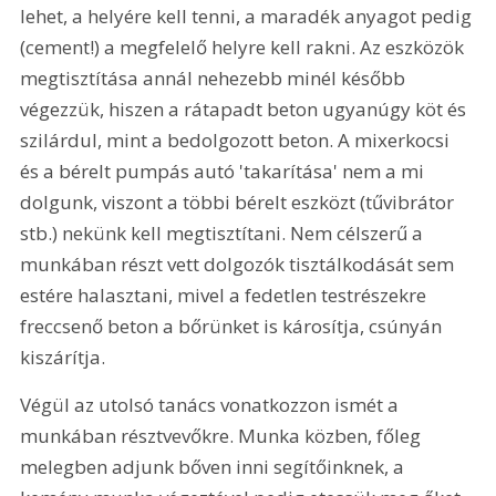
lehet, a helyére kell tenni, a maradék anyagot pedig 
(cement!) a megfelelő helyre kell rakni. Az eszközök 
megtisztítása annál nehezebb minél később 
végezzük, hiszen a rátapadt beton ugyanúgy köt és 
szilárdul, mint a bedolgozott beton. A mixerkocsi 
és a bérelt pumpás autó 'takarítása' nem a mi 
dolgunk, viszont a többi bérelt eszközt (tűvibrátor 
stb.) nekünk kell megtisztítani. Nem célszerű a 
munkában részt vett dolgozók tisztálkodását sem 
estére halasztani, mivel a fedetlen testrészekre 
freccsenő beton a bőrünket is károsítja, csúnyán 
kiszárítja.
Végül az utolsó tanács vonatkozzon ismét a 
munkában résztvevőkre. Munka közben, főleg 
melegben adjunk bőven inni segítőinknek, a 