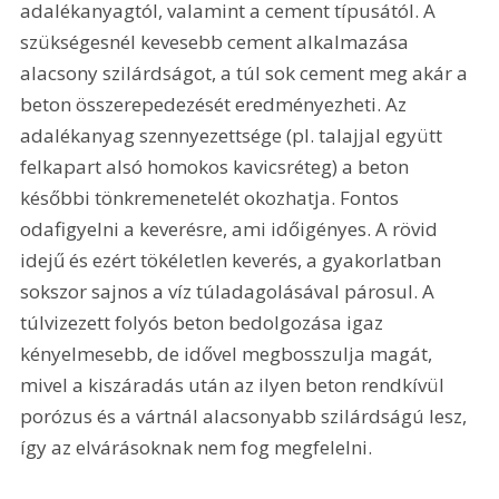
adalékanyagtól, valamint a cement típusától. A 
szükségesnél kevesebb cement alkalmazása 
alacsony szilárdságot, a túl sok cement meg akár a 
beton összerepedezését eredményezheti. Az 
adalékanyag szennyezettsége (pl. talajjal együtt 
felkapart alsó homokos kavicsréteg) a beton 
későbbi tönkremenetelét okozhatja. Fontos 
odafigyelni a keverésre, ami időigényes. A rövid 
idejű és ezért tökéletlen keverés, a gyakorlatban 
sokszor sajnos a víz túladagolásával párosul. A 
túlvizezett folyós beton bedolgozása igaz 
kényelmesebb, de idővel megbosszulja magát, 
mivel a kiszáradás után az ilyen beton rendkívül 
porózus és a vártnál alacsonyabb szilárdságú lesz, 
így az elvárásoknak nem fog megfelelni.