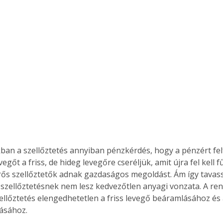
akban a szellőztetés annyiban pénzkérdés, hogy a pénzért fel
vegőt a friss, de hideg levegőre cseréljük, amit újra fel kell fű
ős szellőztetők adnak gazdaságos megoldást. Ám így tavas
 szellőztetésnek nem lesz kedvezőtlen anyagi vonzata. A ren
ellőztetés elengedhetetlen a friss levegő beáramlásához és 
ásához.