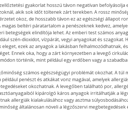
szellőztetési gyakorlat hosszú távon negatívan befolyásolja
oknál, akik sok időt töltenek zárt terekben. A rossz minősé
érzetet okoz, de hosszabb távon ez az egészségi állapot rom
 A magas beltéri páratartalom a penészeknek kedvez, amelyek
ri betegségek elindítója lehet. Az emberi test számos anyag
dául szén-dioxidot, vízpárát, vegyi anyagokat és szagokat. 
k eleget, ezek az anyagok a lakásban felhalmozódhatnak, és 
get. Ennek oka, hogy a zárt környezetben a levegő cirkulác
módon történik, mint például egy erdőben vagy a szabadba
egőminőség számos egészségügyi problémát okozhat. A túl 
 például penészt és atkákat vonz magával, amelyek allergiás
tegedéseket okozhatnak. A levegőben található por, allergé
sztóanyagaiból kipárolgó káros anyagok irritálhatják a légu
tnak allergiák kialakulásához vagy asztma súlyosbodásához.
minőség általánosan növeli a légzőszervi megbetegedések é