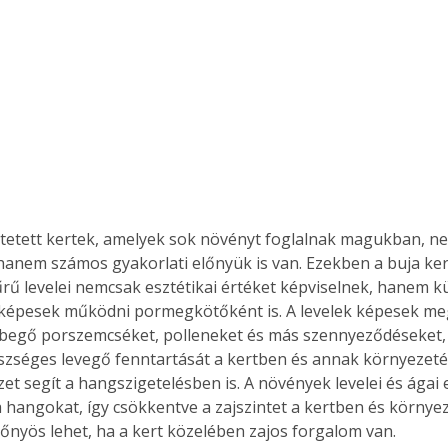
. A
megoldás,
tetett kertek, amelyek sok növényt foglalnak magukban, ne
hanem számos gyakorlati előnyük is van. Ezekben a buja ke
rű levelei nemcsak esztétikai értéket képviselnek, hanem k
képesek működni pormegkötőként is. A levelek képesek me
begő porszemcséket, polleneket és más szennyeződéseket, í
észséges levegő fenntartását a kertben és annak környezetéb
t segít a hangszigetelésben is. A növények levelei és ágai e
a hangokat, így csökkentve a zajszintet a kertben és környe
őnyös lehet, ha a kert közelében zajos forgalom van.