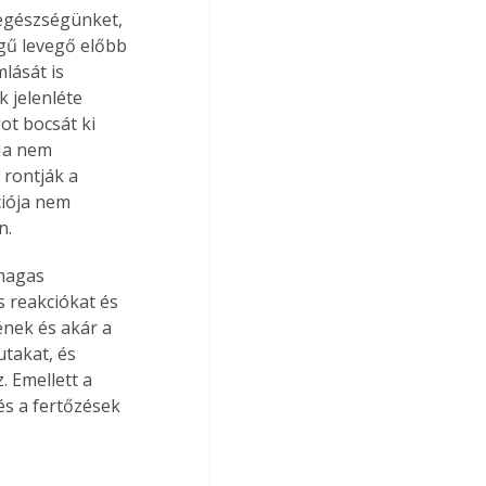
 egészségünket, 
gű levegő előbb 
lását is 
 jelenléte 
ot bocsát ki 
Ha nem 
rontják a 
iója nem 
n.
magas 
 reakciókat és 
nek és akár a 
takat, és 
 Emellett a 
s a fertőzések 