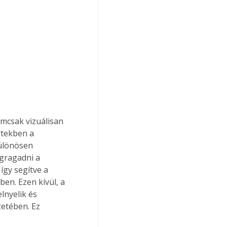
mcsak vizuálisan 
rtekben a 
ülönösen 
gragadni a 
gy segítve a 
en. Ezen kívül, a 
lnyelik és 
zetében. Ez 