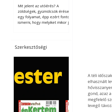
érnek tovább leszedés
Mit jelent az utóérés? A
után?
zöldségek, gyümölcsök érése
egy folyamat, épp ezért fontos
ismerni, hogy melyiket mikor jó
leszedni. Meg kell különböztetni
a gazdasági és a biológiai
érettséget. Például a
paradicsomot sokszor
Szerkesztőségi
gazdasági érettségben, azaz
félig éretten szedik le, ezután
utaztatják hosszan, és még
pulton tartható kell legyen.
Utóérik eközben, de nem lesz
A téli idősz
olyan ízű, mint amit a saját
elhasznált le
kertünkben, biológiai
hővisszanyer
érettségben szedünk le. Teljes
gond, azaz a
érettségben szedve nem
tárolható h
megfelelő sz
levegő távoz