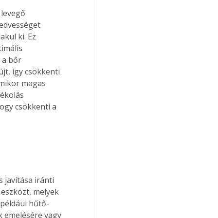
 levegő 
edvességet 
kul ki. Ez 
imális 
 a bőr 
t, így csökkenti 
amikor magas 
ékolás 
ogy csökkenti a 
avítása iránti 
 eszközt, melyek 
 például hűtő-
k emelésére vagy 