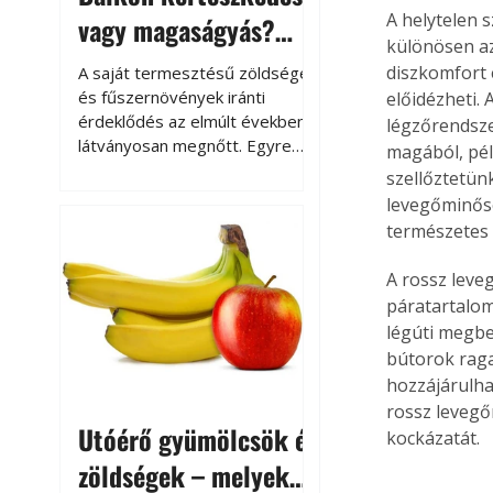
A helytelen 
vagy magaságyás?
különösen az
Helytakarékos
diszkomfort 
A saját termesztésű zöldségek
kertészkedés
és fűszernövények iránti
előidézheti.
érdeklődés az elmúlt években
légzőrendsze
látványosan megnőtt. Egyre
magából, pél
többen szeretnék tudni, honnan
szellőztetün
származik az élelmiszer az
levegőminősé
asztalukra, miközben a
természetes 
kertészkedés sokak számára
kikapcsolódást és feltöltődést
A rossz lev
is jelent.
páratartalom
légúti megbe
bútorok raga
hozzájárulha
rossz levegő
Utóérő gyümölcsök és
kockázatát.
zöldségek – melyek