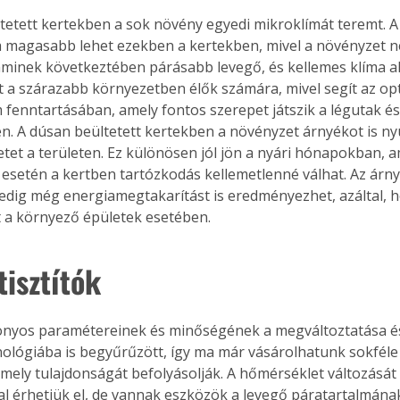
tetett kertekben a sok növény egyedi mikroklímát teremt. A
 magasabb lehet ezekben a kertekben, mivel a növényzet n
aminek következtében párásabb levegő, és kellemes klíma ala
t a szárazabb környezetben élők számára, mivel segít az opt
 fenntartásában, amely fontos szerepet játszik a légutak és
. A dúsan beültetett kertekben a növényzet árnyékot is nyúj
tet a területen. Ez különösen jól jön a nyári hónapokban, 
esetén a kertben tartózkodás kellemetlenné válhat. Az árny
dig még energiamegtakarítást is eredményezhet, azáltal, h
t a környező épületek esetében.
tisztítók
onyos paramétereinek és minőségének a megváltoztatása és j
nológiába is begyűrűzött, így ma már vásárolhatunk sokféle
amely tulajdonságát befolyásolják. A hőmérséklet változását
al érhetjük el, de vannak eszközök a levegő páratartalmána