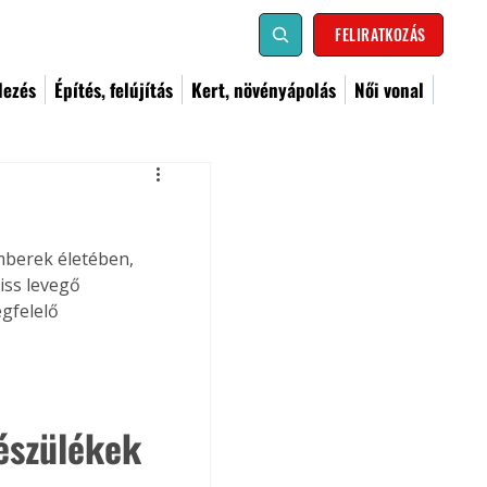
FELIRATKOZÁS
dezés
Építés, felújítás
Kert, növényápolás
Női vonal
mberek életében, 
iss levegő 
gfelelő 
készülékek