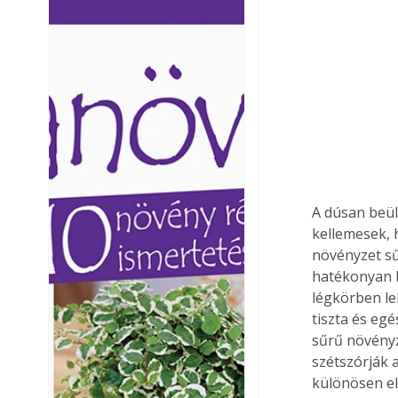
Ezermester lapszámai. A
Ezermester lapszámai
Laptapir kényelmes megoldás,
Laptapir kényelmes 
mert: – t
mert: – t
A dúsan beül
kellemesek, 
növényzet sű
hatékonyan 
légkörben le
tiszta és eg
sűrű növényze
szétszórják 
különösen el