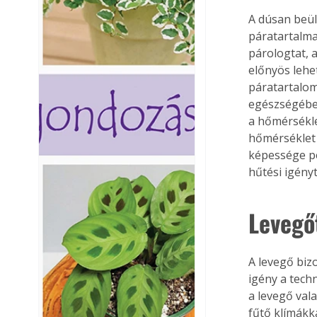
A dúsan beül
páratartalma
párologtat, 
előnyös lehe
páratartalom
egészségében
a hőmérsékle
hőmérséklet 
képessége pe
hűtési igény
Levegő
A levegő biz
igény a tech
a levegő val
fűtő klímákk