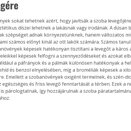
gére
yek sokat tehetnek azért, hogy javítsák a szoba levegőjén
Együtt jobban megéri!
tétikus díszei lehetnek a lakásnak vagy irodának. A dúsan b
k szépséget adnak környezetünknek, hanem változatos mik
Bővebb információ itt!
k az
Együtt jobban megéri! A
ami számos előnyt kínál az ott lakók számára. Számos tanul
mester
könyvek tetszőleges
növények képesek hatékonyan tisztítani a levegőt a káros 
er Old
párosítással kedvezményes
eleikkel képesek felfogni a szennyeződéseket és azokat elb
áron, 0 Ft postaköltséggel
 Például a páfrányok és a pálmák különösen hatékonyak a hel
ptapir új,
megrendelhetők!
ehid és benzol elnyelésében, míg a broméliák képesek a xil
és egyedi
e. Emellett a szobanövények oxigént termelnek, és szén-diox
tt
az egészséges és friss levegő fenntartását a térben. Ezek a 
lvasására
is párologtatnak, így hozzájárulnak a szoba páratartalmán
elefonon
ához.
nyelmesen
ben vagy
t is
. Bárhol,
ön élve
ashatók az