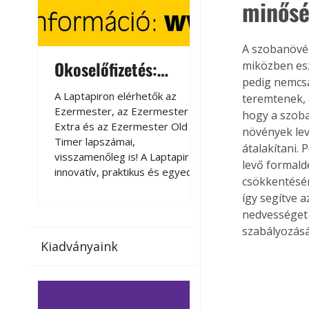
minősé
A szobanövén
Okoselőfizetés:
Okoselőfizetés
miközben esz
pedig nemcsa
Ezermester Extra
A Laptapiron elérhetők az
A Laptapiron elérhető
teremtenek, 
Ezermester, az Ezermester
Ezermester, az Ezer
hogy a szoba
Extra és az Ezermester Old
Extra és az Ezermest
növények lev
Timer lapszámai,
Timer lapszámai,
átalakítani.
visszamenőleg is! A Laptapir új,
visszamenőleg is! A La
levő formald
innovatív, praktikus és egyedi
innovatív, praktikus 
csökkentésér
megoldás a nyomtatott
megoldás a nyomtato
így segítve 
magazinok digitális olvasására
magazinok digitális o
nedvességet 
számítógépen, okostelefonon
számítógépen, okost
szabályozás
vagy táblagépen. Kényelmesen
vagy táblagépen. Ké
Kiadványaink
az otthonában, útközben vagy
az otthonában, útköz
nyaralás, pihenés alatt is
nyaralás, pihenés alat
elérhetők lapszámaink. Bárhol,
elérhetők lapszámaink
bármikor, akár külföldön élve
bármikor, akár külföld
vagy dolgozva is olvashatók az
vagy dolgozva is olv