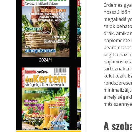
Érdemes gyak
hosszú időn 
megakadályoz
zajok behatol
órák, amikor
naplemente i
beáramlását.
segít a ház 
hajlamosak a
tartoznak a 
keletkezik. 
rendszeresen
minimalizálj
a helyiségek
más szennye
A szob