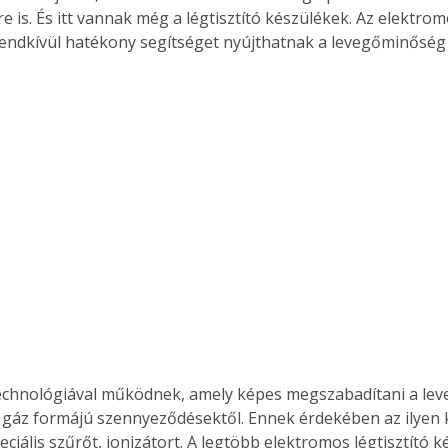
 is. És itt vannak még a légtisztító készülékek. Az elektromo
endkívül hatékony segítséget nyújthatnak a levegőminőség 
echnológiával működnek, amely képes megszabadítani a leveg
ertben,
Gyógyító növények: a
 gáz formájú szennyeződésektől. Ennek érdekében az ilyen 
sban
természet kincsei az
ciális szűrőt, ionizátort. A legtöbb elektromos légtisztító k