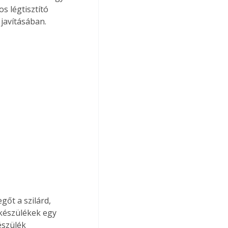
s légtisztító 
javításában.
őt a szilárd, 
készülékek egy 
észülék 