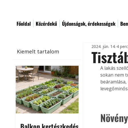
Főoldal
Közérdekű
Újdonságok, érdekességek
Bem
2024. jún. 14.
4 per
Tisztá
Kiemelt tartalom
A lakás szel
sokan nem tu
beáramlása, 
levegőminős
Növénye
Balkon kertészkedés