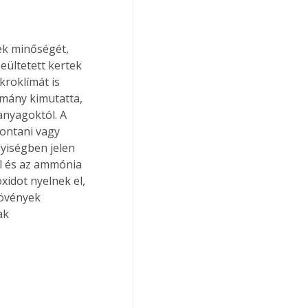
ek minőségét, 
eültetett kertek 
roklímát is 
mány kimutatta, 
anyagoktól. A 
ontani vagy 
yiségben jelen 
ol és az ammónia 
idot nyelnek el, 
növények 
ak 