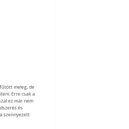
fűtött meleg, de 
teni. Erre csak a 
szal ez már nem 
dszeres és 
a szennyezett 