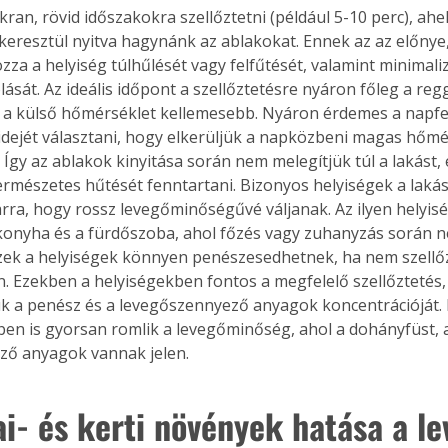
ran, rövid időszakokra szellőztetni (például 5-10 perc), ahel
keresztül nyitva hagynánk az ablakokat. Ennek az az előnye
za a helyiség túlhűlését vagy felfűtését, valamint minimaliz
ását. Az ideális időpont a szellőztetésre nyáron főleg a regg
 a külső hőmérséklet kellemesebb. Nyáron érdemes a napfel
dejét választani, hogy elkerüljük a napközbeni magas hőmé
 Így az ablakok kinyitása során nem melegítjük túl a lakást,
természetes hűtését fenntartani. Bizonyos helyiségek a lak
rra, hogy rossz levegőminőségűvé váljanak. Az ilyen helyis
konyha és a fürdőszoba, ahol főzés vagy zuhanyzás során n
Ezek a helyiségek könnyen penészesedhetnek, ha nem szellő
. Ezekben a helyiségekben fontos a megfelelő szellőztetés,
uk a penész és a levegőszennyező anyagok koncentrációját.
ben is gyorsan romlik a levegőminőség, ahol a dohányfüst, 
ző anyagok vannak jelen.
ai- és kerti növények hatása a le