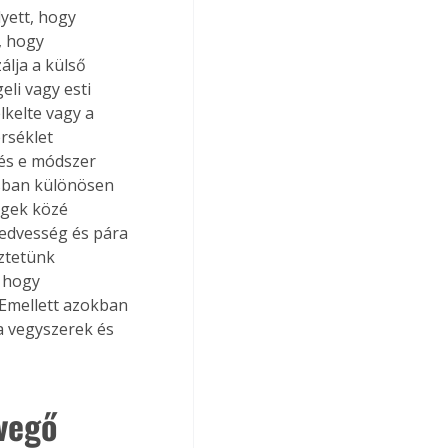
yett, hogy 
, hogy 
álja a külső 
eli vagy esti 
kelte vagy a 
rséklet 
 és e módszer 
ásban különösen 
égek közé 
edvesség és pára 
ztetünk 
 hogy 
 Emellett azokban 
a vegyszerek és 
vegő 