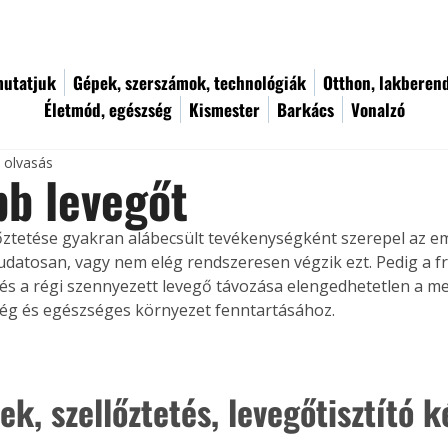
utatjuk
Gépek, szerszámok, technológiák
Otthon, lakberen
Életmód, egészség
Kismester
Barkács
Vonalzó
c olvasás
bb levegőt
lőztetése gyakran alábecsült tevékenységként szerepel az e
datosan, vagy nem elég rendszeresen végzik ezt. Pedig a fr
és a régi szennyezett levegő távozása elengedhetetlen a me
ég és egészséges környezet fenntartásához.
k, szellőztetés, levegőtisztító 