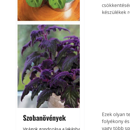
csökkentésére
készülékek r
Ezek olyan t
Szobanövények
Virágoskert: k
folyékony és
teraszon, laká
vagy több spe
Virágok gondozása a lakásban,