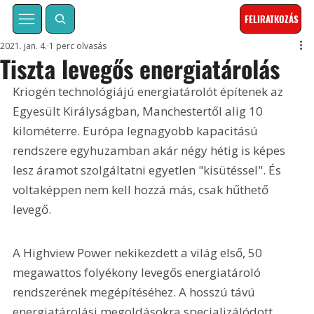
FELIRATKOZÁS
2021. jan. 4.
1 perc olvasás
Tiszta levegős energiatárolás
Kriogén technológiájú energiatárolót építenek az 
Egyesült Királyságban, Manchestertől alig 10 
kilométerre. Európa legnagyobb kapacitású 
rendszere egyhuzamban akár négy hétig is képes 
lesz áramot szolgáltatni egyetlen "kisütéssel". És 
voltaképpen nem kell hozzá más, csak hűthető 
levegő.
A Highview Power nekikezdett a világ első, 50 
megawattos folyékony levegős energiatároló 
rendszerének megépítéséhez. A hosszú távú 
energiatárolási megoldásokra specializálódott 