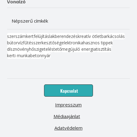
Vonalzó
Népszerű címkék
szerszám
kert
felújítás
lakberendezés
kreatív ötlet
barkácsolás
bútor
víz
fűtés
szerkesztőség
elektronika
hasznos tippek
dísznövény
hőszigetelés
tető
megújuló energia
tisztítás
kerti munka
beton
nyár
Kapcsolat
Impresszum
Médiaajánlat
Adatvédelem