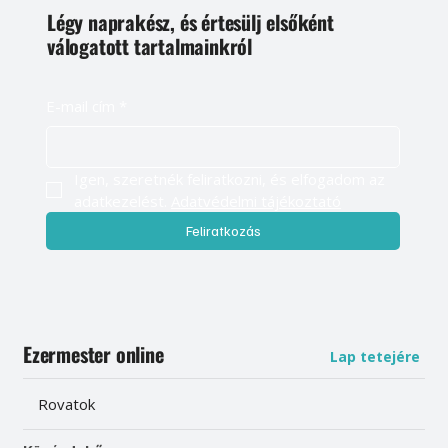
Légy naprakész, és értesülj elsőként
válogatott tartalmainkról
E-mail cím
*
Igen, szeretnék feliratkozni, és elfogadom az 
adatkezelést. 
Adatvédelmi tájékoztató
Feliratkozás
Ezermester online
Lap tetejére
Rovatok