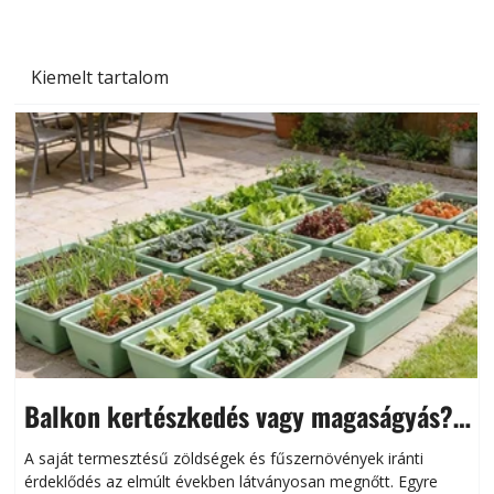
Kiemelt tartalom
Balkon kertészkedés vagy magaságyás?
Helytakarékos kertészkedés
A saját termesztésű zöldségek és fűszernövények iránti
érdeklődés az elmúlt években látványosan megnőtt. Egyre