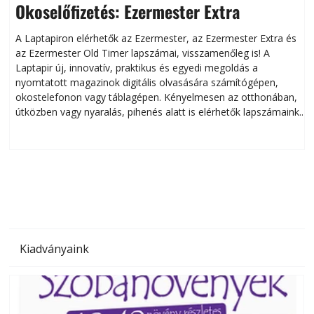
Okoselőfizetés: Ezermester Extra
A Laptapiron elérhetők az Ezermester, az Ezermester Extra és
az Ezermester Old Timer lapszámai, visszamenőleg is! A
Laptapir új, innovatív, praktikus és egyedi megoldás a
L
nyomtatott magazinok digitális olvasására számítógépen,
okostelefonon vagy táblagépen. Kényelmesen az otthonában,
útközben vagy nyaralás, pihenés alatt is elérhetők lapszámaink.
ú
Bárhol, bármikor, akár külföldön élve vagy dolgozva is
B
olvashatók az Ezermester lapszámai. A Laptapir kényelmes
megoldás, mert: – t
Kiadványaink