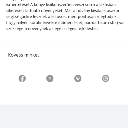
ismertetése! A könyv lexikonszerűen veszi sorra a lakásban
s
sikeresen tart­ha­tó növényeket. Már a növény kiválasztásakor
h
segítségünkre lesznek a leírások, mert pontosan megtudjuk,
k
hogy milyen körülményekre (hőmérséklet, páratartalom stb.) van
szüksége a növénynek az egészséges fejlődéshez.
t
Kövess minket