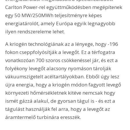
Carlton Power-rel együttműködésben megépítenek 
egy 50 MW/250MWh teljesítményre képes 
energiatárolót, amely Európa egyik legnagyobb 
ilyen rendszereleme lehet.
A kriogén technológiának az a lényege, hogy -196 
fokon cseppfolyósítják a levegőt. Ez a térfogatra 
vonatkozóan 700 szoros csökkenéssel jár, és ezt a 
folyékony levegőt alacsony nyomáson tárolják 
vákuumszigetelt acéltartályokban. Ebből úgy lesz 
újra energia, hogy a kriogén módon fagyott levegő 
környezeti hőmérsékletnek kitéve nemcsak hogy 
ismét gázzá alakul, de gyorsan tágul is - és ezt a 
tágulást használják fel arra, hogy a levegőt az 
áramtermelő turbinára eresszék.