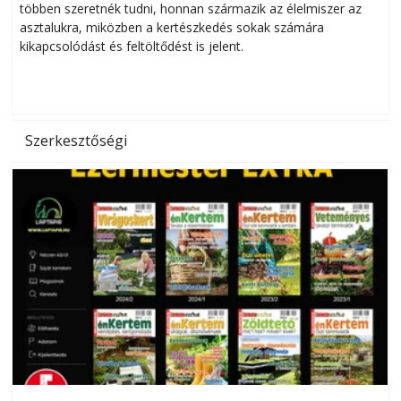
többen szeretnék tudni, honnan származik az élelmiszer az
l
asztalukra, miközben a kertészkedés sokak számára
kikapcsolódást és feltöltődést is jelent.
é
d
Szerkesztőségi