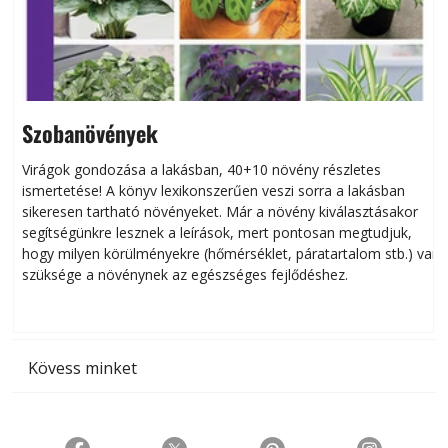
Szobanövények
Virágok gondozása a lakásban, 40+10 növény részletes
ismertetése! A könyv lexikonszerűen veszi sorra a lakásban
s
sikeresen tart­ha­tó növényeket. Már a növény kiválasztásakor
h
segítségünkre lesznek a leírások, mert pontosan megtudjuk,
k
hogy milyen körülményekre (hőmérséklet, páratartalom stb.) van
szüksége a növénynek az egészséges fejlődéshez.
t
Kövess minket