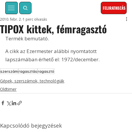
FELIRATKOZÁS
2010. febr. 2.
1 perc olvasás
TIPOX kittek, fémragasztó
Termék bemutató. 
A cikk az Ezermester alábbi nyomtatott 
lapszámában érhető el: 1972/december.
szerszám
ragasztás
ragasztó
Gépek, szerszámok, technológiák
Oldtimer
Kapcsolódó bejegyzések