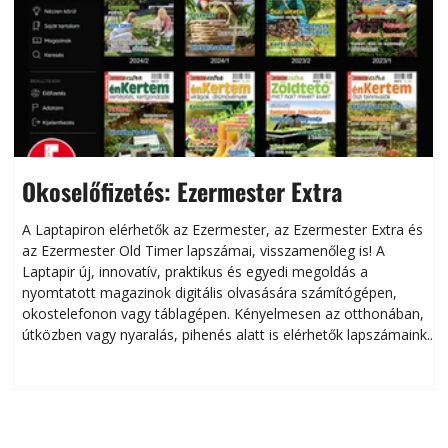
Okoselőfizetés: Ezermester Extra
A Laptapiron elérhetők az Ezermester, az Ezermester Extra és
az Ezermester Old Timer lapszámai, visszamenőleg is! A
Laptapir új, innovatív, praktikus és egyedi megoldás a
L
nyomtatott magazinok digitális olvasására számítógépen,
okostelefonon vagy táblagépen. Kényelmesen az otthonában,
útközben vagy nyaralás, pihenés alatt is elérhetők lapszámaink.
ú
Bárhol, bármikor, akár külföldön élve vagy dolgozva is
B
olvashatók az Ezermester lapszámai. A Laptapir kényelmes
megoldás, mert: – t