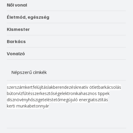
Női vonal
Életmód, egészség
Kismester
Barkács
Vonalzó
Népszerű címkék
szerszám
kert
felújítás
lakberendezés
kreatív ötlet
barkácsolás
bútor
víz
fűtés
szerkesztőség
elektronika
hasznos tippek
dísznövény
hőszigetelés
tető
megújuló energia
tisztítás
kerti munka
beton
nyár