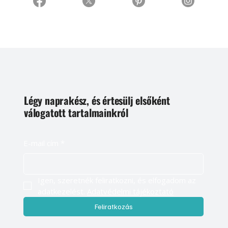
Légy naprakész, és értesülj elsőként
válogatott tartalmainkról
E-mail cím
*
Igen, szeretnék feliratkozni, és elfogadom az 
adatkezelést. 
Adatvédelmi tájékoztató
Feliratkozás