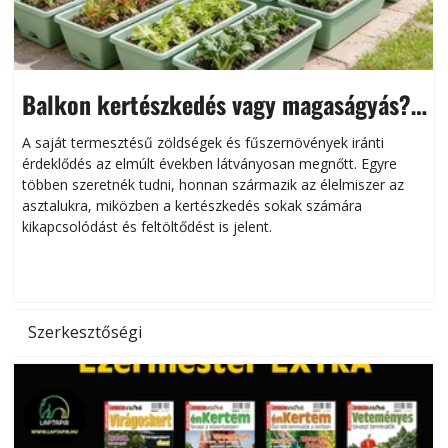
Balkon kertészkedés vagy magaságyás?
Helytakarékos kertészkedés
A saját termesztésű zöldségek és fűszernövények iránti
érdeklődés az elmúlt években látványosan megnőtt. Egyre
többen szeretnék tudni, honnan származik az élelmiszer az
l
asztalukra, miközben a kertészkedés sokak számára
kikapcsolódást és feltöltődést is jelent.
é
d
Szerkesztőségi