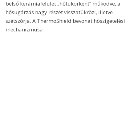
belső kerámiafelület „hőtükörként” működve, a 
hősugárzás nagy részét visszatükrözi, illetve 
szétszórja. A ThermoShield bevonat hőszigetelési 
mechanizmusa