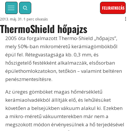
FELIRATKOZÁS
2013. máj. 31.
1 perc olvasás
ThermoShield hőpajzs
2005 óta forgalmazott Thermo-Shield „hőpajzs”, 
mely 50%-ban mikroméretű kerámiagömbökből 
épül fel. Rétegvastagsága kb. 0,3 mm, és 
hőszigetelő festékként alkalmazzák, elsősorban 
épülethomlokzatokon, tetőkön – valamint beltéren 
penészmentesítésre. 
Az üreges gömböket magas hőmérsékletű 
kerámiaolvadékból állítják elő, és lehűlésüket 
követően a belsejükben vákuum alakul ki. Ezekben 
a mikro-méretű vákuumterekben már nem a 
megszokott módon érvényesülnek a hő terjedésével 