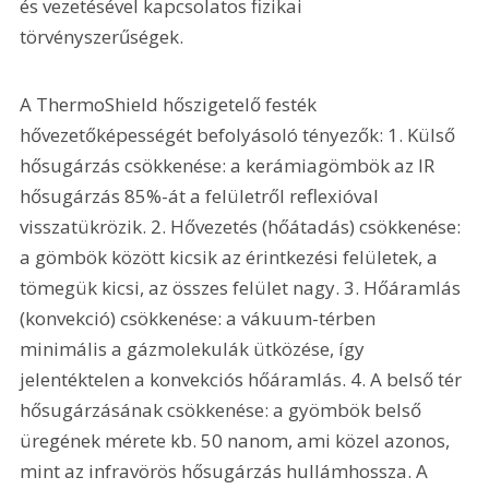
és vezetésével kapcsolatos fizikai 
törvényszerűségek.
A ThermoShield hőszigetelő festék 
hővezetőképességét befolyásoló tényezők: 1. Külső 
hősugárzás csökkenése: a kerámiagömbök az IR 
hősugárzás 85%-át a felületről reflexióval 
visszatükrözik. 2. Hővezetés (hőátadás) csökkenése: 
a gömbök között kicsik az érintkezési felületek, a 
tömegük kicsi, az összes felület nagy. 3. Hőáramlás 
(konvekció) csökkenése: a vákuum-térben 
minimális a gázmolekulák ütközése, így 
jelentéktelen a konvekciós hőáramlás. 4. A belső tér 
hősugárzásának csökkenése: a gyömbök belső 
üregének mérete kb. 50 nanom, ami közel azonos, 
mint az infravörös hősugárzás hullámhossza. A 