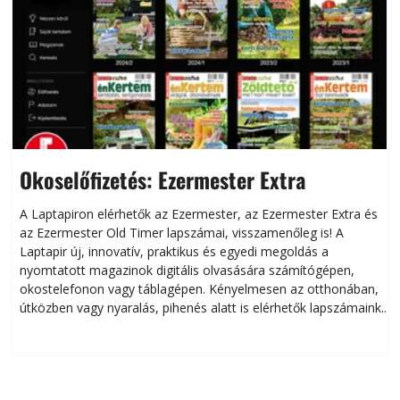
Okoselőfizetés: Ezermester Extra
A Laptapiron elérhetők az Ezermester, az Ezermester Extra és
az Ezermester Old Timer lapszámai, visszamenőleg is! A
Laptapir új, innovatív, praktikus és egyedi megoldás a
L
nyomtatott magazinok digitális olvasására számítógépen,
okostelefonon vagy táblagépen. Kényelmesen az otthonában,
útközben vagy nyaralás, pihenés alatt is elérhetők lapszámaink.
ú
Bárhol, bármikor, akár külföldön élve vagy dolgozva is
B
olvashatók az Ezermester lapszámai. A Laptapir kényelmes
megoldás, mert: – t