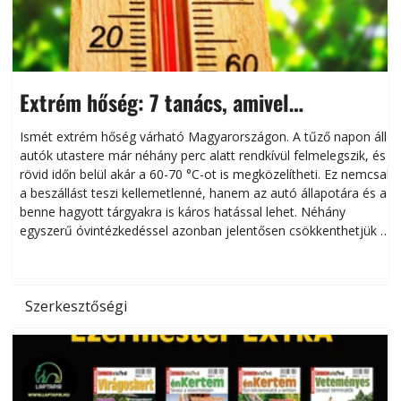
Extrém hőség: 7 tanács, amivel
megóvhatjuk autónkat a nyári károktól
Ismét extrém hőség várható Magyarországon. A tűző napon álló
autók utastere már néhány perc alatt rendkívül felmelegszik, és
rövid időn belül akár a 60-70 °C-ot is megközelítheti. Ez nemcsak
n
a beszállást teszi kellemetlenné, hanem az autó állapotára és a
benne hagyott tárgyakra is káros hatással lehet. Néhány
egyszerű óvintézkedéssel azonban jelentősen csökkenthetjük a
hőség káros hatásait.
l
Szerkesztőségi