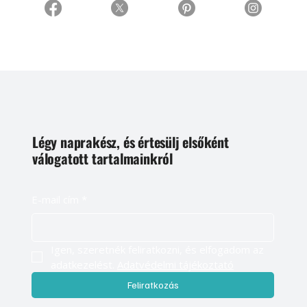
Légy naprakész, és értesülj elsőként
válogatott tartalmainkról
E-mail cím
*
Igen, szeretnék feliratkozni, és elfogadom az 
adatkezelést. 
Adatvédelmi tájékoztató
Feliratkozás