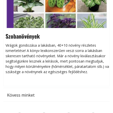
Szobanövények
Virágok gondozása a lakásban, 40+10 növény részletes
ismertetése! A könyv lexikonszerűen veszi sorra a lakásban
s
sikeresen tart­ha­tó növényeket. Már a növény kiválasztásakor
h
segítségünkre lesznek a leírások, mert pontosan megtudjuk,
k
hogy milyen körülményekre (hőmérséklet, páratartalom stb.) van
szüksége a növénynek az egészséges fejlődéshez.
t
Kövess minket