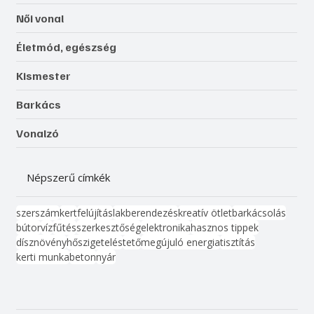
Női vonal
Életmód, egészség
Kismester
Barkács
Vonalzó
Népszerű címkék
szerszám
kert
felújítás
lakberendezés
kreatív ötlet
barkácsolás
bútor
víz
fűtés
szerkesztőség
elektronika
hasznos tippek
dísznövény
hőszigetelés
tető
megújuló energia
tisztítás
kerti munka
beton
nyár