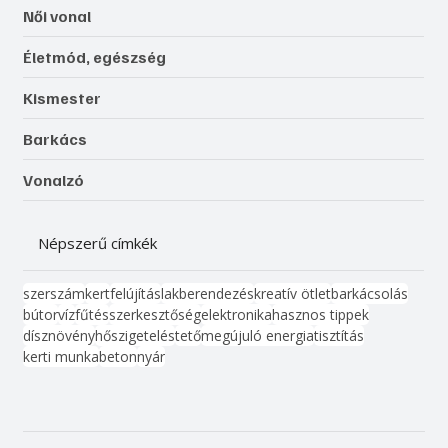
Női vonal
Életmód, egészség
Kismester
Barkács
Vonalzó
Népszerű címkék
szerszám
kert
felújítás
lakberendezés
kreatív ötlet
barkácsolás
bútor
víz
fűtés
szerkesztőség
elektronika
hasznos tippek
dísznövény
hőszigetelés
tető
megújuló energia
tisztítás
kerti munka
beton
nyár