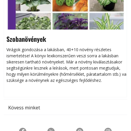
Szobanövények
Virágok gondozása a lakásban, 40+10 növény részletes
ismertetése! A könyv lexikonszerűen veszi sorra a lakásban
s
sikeresen tart­ha­tó növényeket. Már a növény kiválasztásakor
h
segítségünkre lesznek a leírások, mert pontosan megtudjuk,
k
hogy milyen körülményekre (hőmérséklet, páratartalom stb.) van
szüksége a növénynek az egészséges fejlődéshez.
t
Kövess minket