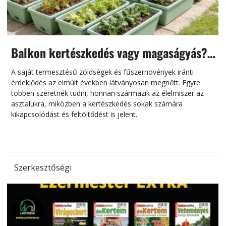
Balkon kertészkedés vagy magaságyás?
Helytakarékos kertészkedés
A saját termesztésű zöldségek és fűszernövények iránti
érdeklődés az elmúlt években látványosan megnőtt. Egyre
többen szeretnék tudni, honnan származik az élelmiszer az
l
asztalukra, miközben a kertészkedés sokak számára
kikapcsolódást és feltöltődést is jelent.
é
d
Szerkesztőségi