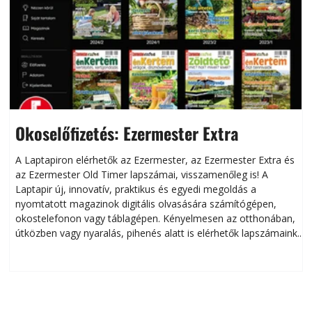
Okoselőfizetés: Ezermester Extra
A Laptapiron elérhetők az Ezermester, az Ezermester Extra és
az Ezermester Old Timer lapszámai, visszamenőleg is! A
Laptapir új, innovatív, praktikus és egyedi megoldás a
L
nyomtatott magazinok digitális olvasására számítógépen,
okostelefonon vagy táblagépen. Kényelmesen az otthonában,
útközben vagy nyaralás, pihenés alatt is elérhetők lapszámaink.
ú
Bárhol, bármikor, akár külföldön élve vagy dolgozva is
B
olvashatók az Ezermester lapszámai. A Laptapir kényelmes
megoldás, mert: – t