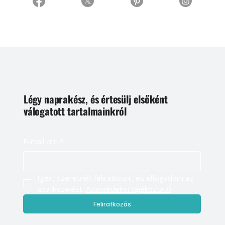
Légy naprakész, és értesülj elsőként
válogatott tartalmainkról
E-mail cím
*
Igen, szeretnék feliratkozni, és elfogadom az 
adatkezelést. 
Adatvédelmi tájékoztató
Feliratkozás