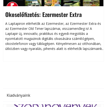
Okoselőfizetés: Ezermester Extra
A Laptapiron elérhetők az Ezermester, az Ezermester Extra és
az Ezermester Old Timer lapszámai, visszamenőleg is! A
Laptapir új, innovatív, praktikus és egyedi megoldás a
L
nyomtatott magazinok digitális olvasására számítógépen,
okostelefonon vagy táblagépen. Kényelmesen az otthonában,
útközben vagy nyaralás, pihenés alatt is elérhetők lapszámaink.
ú
Bárhol, bármikor, akár külföldön élve vagy dolgozva is
B
olvashatók az Ezermester lapszámai. A Laptapir kényelmes
megoldás, mert: – t
Kiadványaink