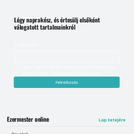
Légy naprakész, és értesülj elsőként
válogatott tartalmainkról
E-mail cím
*
Igen, szeretnék feliratkozni, és elfogadom az 
adatkezelést. 
Adatvédelmi tájékoztató
Feliratkozás
Ezermester online
Lap tetejére
Rovatok