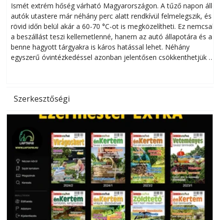
megóvhatjuk autónkat a nyári károktól
Ismét extrém hőség várható Magyarországon. A tűző napon álló
autók utastere már néhány perc alatt rendkívül felmelegszik, és
rövid időn belül akár a 60-70 °C-ot is megközelítheti. Ez nemcsak
n
a beszállást teszi kellemetlenné, hanem az autó állapotára és a
benne hagyott tárgyakra is káros hatással lehet. Néhány
egyszerű óvintézkedéssel azonban jelentősen csökkenthetjük a
hőség káros hatásait.
l
Szerkesztőségi