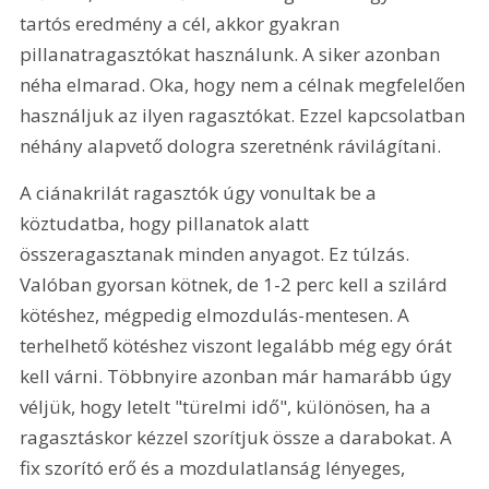
tartós eredmény a cél, akkor gyakran 
pillanatragasztókat használunk. A siker azonban 
néha elmarad. Oka, hogy nem a célnak megfelelően 
használjuk az ilyen ragasztókat. Ezzel kapcsolatban 
néhány alapvető dologra szeretnénk rávilágítani.
A ciánakrilát ragasztók úgy vonultak be a 
köztudatba, hogy pillanatok alatt 
összeragasztanak minden anyagot. Ez túlzás. 
Valóban gyorsan kötnek, de 1-2 perc kell a szilárd 
kötéshez, mégpedig elmozdulás-mentesen. A 
terhelhető kötéshez viszont legalább még egy órát 
kell várni. Többnyire azonban már hamarább úgy 
véljük, hogy letelt "türelmi idő", különösen, ha a 
ragasztáskor kézzel szorítjuk össze a darabokat. A 
fix szorító erő és a mozdulatlanság lényeges, 