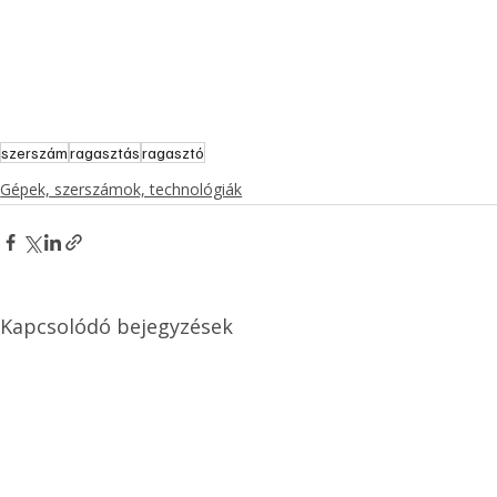
szerszám
ragasztás
ragasztó
Gépek, szerszámok, technológiák
Kapcsolódó bejegyzések