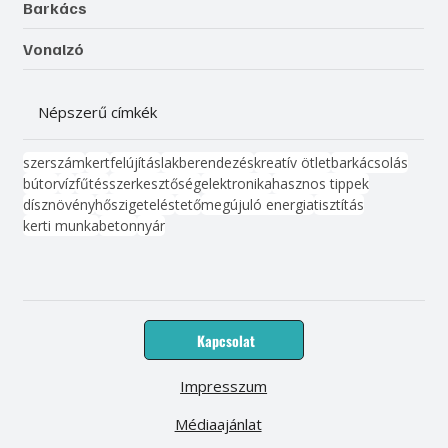
Barkács
Vonalzó
Népszerű címkék
szerszám
kert
felújítás
lakberendezés
kreatív ötlet
barkácsolás
bútor
víz
fűtés
szerkesztőség
elektronika
hasznos tippek
dísznövény
hőszigetelés
tető
megújuló energia
tisztítás
kerti munka
beton
nyár
Kapcsolat
Impresszum
Médiaajánlat