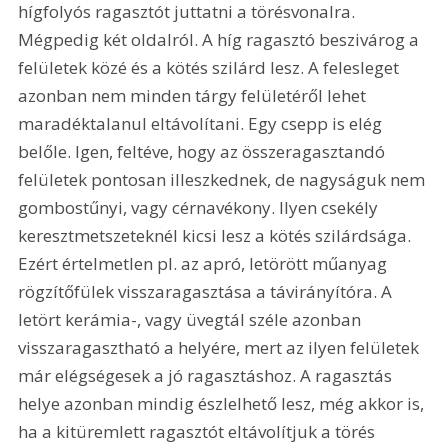
hígfolyós ragasztót juttatni a törésvonalra. 
Mégpedig két oldalról. A híg ragasztó beszivárog a 
felületek közé és a kötés szilárd lesz. A felesleget 
azonban nem minden tárgy felületéről lehet 
maradéktalanul eltávolítani. Egy csepp is elég 
belőle. Igen, feltéve, hogy az összeragasztandó 
felületek pontosan illeszkednek, de nagyságuk nem 
gombostűnyi, vagy cérnavékony. Ilyen csekély 
keresztmetszeteknél kicsi lesz a kötés szilárdsága. 
Ezért értelmetlen pl. az apró, letörött műanyag 
rögzítőfülek visszaragasztása a távirányítóra. A 
letört kerámia-, vagy üvegtál széle azonban 
visszaragasztható a helyére, mert az ilyen felületek 
már elégségesek a jó ragasztáshoz. A ragasztás 
helye azonban mindig észlelhető lesz, még akkor is, 
ha a kitüremlett ragasztót eltávolítjuk a törés 