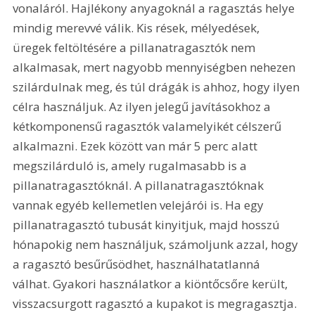
vonaláról. Hajlékony anyagoknál a ragasztás helye 
mindig merevvé válik. Kis rések, mélyedések, 
üregek feltöltésére a pillanatragasztók nem 
alkalmasak, mert nagyobb mennyiségben nehezen 
szilárdulnak meg, és túl drágák is ahhoz, hogy ilyen 
célra használjuk. Az ilyen jelegű javításokhoz a 
kétkomponensű ragasztók valamelyikét célszerű 
alkalmazni. Ezek között van már 5 perc alatt 
megszilárduló is, amely rugalmasabb is a 
pillanatragasztóknál. A pillanatragasztóknak 
vannak egyéb kellemetlen velejárói is. Ha egy 
pillanatragasztó tubusát kinyitjuk, majd hosszú 
hónapokig nem használjuk, számoljunk azzal, hogy 
a ragasztó besűrűsödhet, használhatatlanná 
válhat. Gyakori használatkor a kiöntőcsőre került, 
visszacsurgott ragasztó a kupakot is megragasztja. 