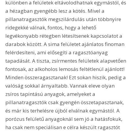
különben a felületek eltávolodhatnak egymástól, és 
a hézagban gyengébb lesz a kötés. Mivel a 
pillanatragasztók megszilárdulás után többnyire 
ridegekké válnak, fontos, hogy a lehető 
legvékonyabb rétegben létesítsenek kapcsolatot a 
darabok között. A sima felületet ajánlatos finoman 
felérdesíteni, ami elősegíti a ragasztóanyag 
tapadását. A tiszta, zsírmentes felületek alapvetően 
fontosak, az alkoholos lemosás feltétlenül ajánlott! 
Minden összeragasztanak! Ezt sokan hiszik, pedig a 
valóság sokkal árnyaltabb. Vannak eleve olyan 
zsíros tapintású anyagok, amelyeket a 
pillanatragasztók csak gyengén összetapasztanak, 
és már kis terhelésre újból elválnak egymástól. A 
porózus felületű anyagoknál sem jó a hatásfokuk, 
ha csak nem speciálisan e célra készült ragasztót 