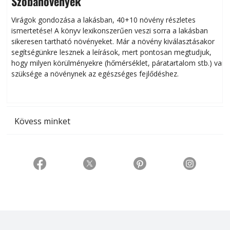
Szobanövények
Virágok gondozása a lakásban, 40+10 növény részletes
ismertetése! A könyv lexikonszerűen veszi sorra a lakásban
s
sikeresen tart­ha­tó növényeket. Már a növény kiválasztásakor
h
segítségünkre lesznek a leírások, mert pontosan megtudjuk,
k
hogy milyen körülményekre (hőmérséklet, páratartalom stb.) van
szüksége a növénynek az egészséges fejlődéshez.
t
Kövess minket