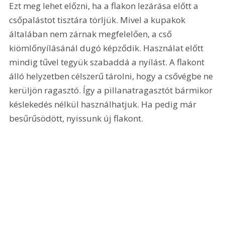
Ezt meg lehet előzni, ha a flakon lezárása előtt a 
csőpalástot tisztára törljük. Mivel a kupakok 
általában nem zárnak megfelelően, a cső 
kiömlőnyílásánál dugó képződik. Használat előtt 
mindig tűvel tegyük szabaddá a nyílást. A flakont 
álló helyzetben célszerű tárolni, hogy a csővégbe ne 
kerüljön ragasztó. Így a pillanatragasztót bármikor 
késlekedés nélkül használhatjuk. Ha pedig már 
besűrűsödött, nyissunk új flakont.