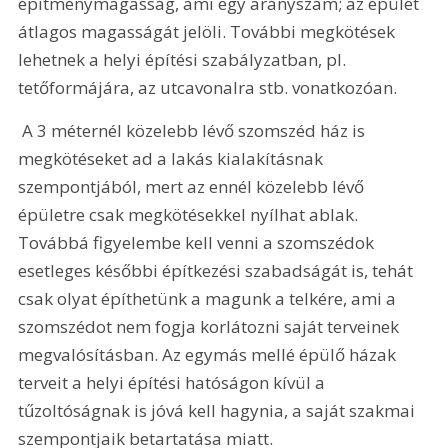
építménymagasság, ami egy arányszám; az épület 
átlagos magasságát jelöli. További megkötések 
lehetnek a helyi építési szabályzatban, pl. 
tetőformájára, az utcavonalra stb. vonatkozóan.
 A 3 méternél közelebb lévő szomszéd ház is 
megkötéseket ad a lakás kialakításnak 
szempontjából, mert az ennél közelebb lévő 
épületre csak megkötésekkel nyílhat ablak. 
Továbbá figyelembe kell venni a szomszédok 
esetleges későbbi építkezési szabadságát is, tehát 
csak olyat építhetünk a magunk a telkére, ami a 
szomszédot nem fogja korlátozni saját terveinek 
megvalósításban. Az egymás mellé épülő házak 
terveit a helyi építési hatóságon kívül a 
tűzoltóságnak is jóvá kell hagynia, a saját szakmai 
szempontjaik betartatása miatt.