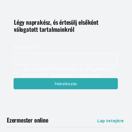
Légy naprakész, és értesülj elsőként
válogatott tartalmainkról
E-mail cím
*
Igen, szeretnék feliratkozni, és elfogadom az 
adatkezelést. 
Adatvédelmi tájékoztató
Feliratkozás
Ezermester online
Lap tetejére