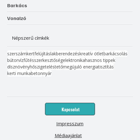
Barkács
Vonalzó
Népszerű címkék
szerszám
kert
felújítás
lakberendezés
kreatív ötlet
barkácsolás
bútor
víz
fűtés
szerkesztőség
elektronika
hasznos tippek
dísznövény
hőszigetelés
tető
megújuló energia
tisztítás
kerti munka
beton
nyár
Kapcsolat
Impresszum
Médiaajánlat