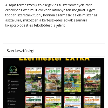
Helytakarékos kertészkedés
A saját termesztésű zöldségek és fűszernövények iránti
érdeklődés az elmúlt években látványosan megnőtt. Egyre
többen szeretnék tudni, honnan származik az élelmiszer az
l
asztalukra, miközben a kertészkedés sokak számára
kikapcsolódást és feltöltődést is jelent.
é
d
Szerkesztőségi