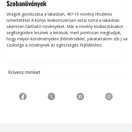
Szobanövények
Virágok gondozása a lakásban, 40+10 növény részletes
ismertetése! A könyv lexikonszerűen veszi sorra a lakásban
s
sikeresen tart­ha­tó növényeket. Már a növény kiválasztásakor
h
segítségünkre lesznek a leírások, mert pontosan megtudjuk,
k
hogy milyen körülményekre (hőmérséklet, páratartalom stb.) van
szüksége a növénynek az egészséges fejlődéshez.
t
Kövess minket