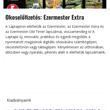
Okoselőfizetés: Ezermester Extra
A Laptapiron elérhetők az Ezermester, az Ezermester Extra és
az Ezermester Old Timer lapszámai, visszamenőleg is! A
Laptapir új, innovatív, praktikus és egyedi megoldás a
L
nyomtatott magazinok digitális olvasására számítógépen,
okostelefonon vagy táblagépen. Kényelmesen az otthonában,
útközben vagy nyaralás, pihenés alatt is elérhetők lapszámaink.
ú
Bárhol, bármikor, akár külföldön élve vagy dolgozva is
B
olvashatók az Ezermester lapszámai. A Laptapir kényelmes
megoldás, mert: – t
Kiadványaink