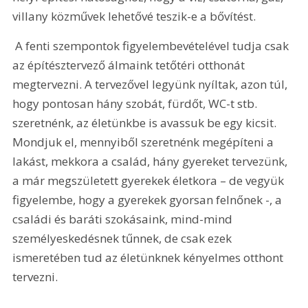
villany közművek lehetővé teszik-e a bővítést.
 A fenti szempontok figyelembevételével tudja csak 
az építésztervező álmaink tetőtéri otthonát 
megtervezni. A tervezővel legyünk nyíltak, azon túl, 
hogy pontosan hány szobát, fürdőt, WC-t stb. 
szeretnénk, az életünkbe is avassuk be egy kicsit. 
Mondjuk el, mennyiből szeretnénk megépíteni a 
lakást, mekkora a család, hány gyereket tervezünk, 
a már megszületett gyerekek életkora – de vegyük 
figyelembe, hogy a gyerekek gyorsan felnőnek -, a 
családi és baráti szokásaink, mind-mind 
személyeskedésnek tűnnek, de csak ezek 
ismeretében tud az életünknek kényelmes otthont 
tervezni.