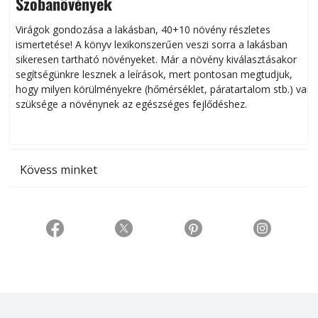
Szobanövények
Virágok gondozása a lakásban, 40+10 növény részletes
ismertetése! A könyv lexikonszerűen veszi sorra a lakásban
s
sikeresen tart­ha­tó növényeket. Már a növény kiválasztásakor
h
segítségünkre lesznek a leírások, mert pontosan megtudjuk,
k
hogy milyen körülményekre (hőmérséklet, páratartalom stb.) van
szüksége a növénynek az egészséges fejlődéshez.
t
Kövess minket