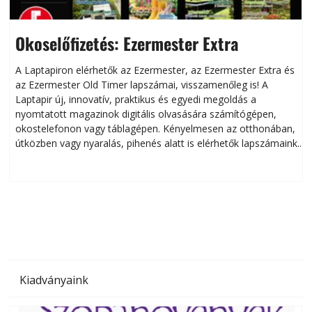
Okoselőfizetés: Ezermester Extra
A Laptapiron elérhetők az Ezermester, az Ezermester Extra és
az Ezermester Old Timer lapszámai, visszamenőleg is! A
Laptapir új, innovatív, praktikus és egyedi megoldás a
L
nyomtatott magazinok digitális olvasására számítógépen,
okostelefonon vagy táblagépen. Kényelmesen az otthonában,
útközben vagy nyaralás, pihenés alatt is elérhetők lapszámaink.
ú
Bárhol, bármikor, akár külföldön élve vagy dolgozva is
B
olvashatók az Ezermester lapszámai. A Laptapir kényelmes
megoldás, mert: – t
Kiadványaink