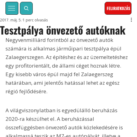
FELIRATKOZÁS
2017. máj. 5.
1 perc olvasás
Tesztpálya önvezető autóknak
Negyvenmilliárd forintból az önvezető autók 
számára is alkalmas járműipari tesztpálya épül 
Zalaegerszegen. Az építéshez és az üzemeltetéshez 
egy profitorientált, de állami céget hoznak létre. 
Egy kisebb város épül majd fel Zalaegerszeg 
határában, ami jelentős hatással lehet az egész 
régió fejlődésére. 
A világviszonylatban is egyedülálló beruházás 
2020-ra készülhet el. A beruházással 
összefüggésben önvezető autók közlekedésére is 
alkalmassá teszik az M7-es autópályát, illetve a 