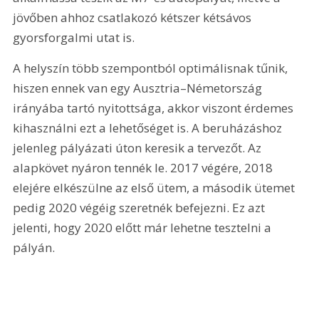
jövőben ahhoz csatlakozó kétszer kétsávos 
gyorsforgalmi utat is. 
A helyszín több szempontból optimálisnak tűnik, 
hiszen ennek van egy Ausztria–Németország 
irányába tartó nyitottsága, akkor viszont érdemes 
kihasználni ezt a lehetőséget is. A beruházáshoz 
jelenleg pályázati úton keresik a tervezőt. Az 
alapkövet nyáron tennék le. 2017 végére, 2018 
elejére elkészülne az első ütem, a második ütemet 
pedig 2020 végéig szeretnék befejezni. Ez azt 
jelenti, hogy 2020 előtt már lehetne tesztelni a 
pályán.