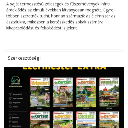
Helytakarékos kertészkedés
A saját termesztésű zöldségek és fűszernövények iránti
érdeklődés az elmúlt években látványosan megnőtt. Egyre
többen szeretnék tudni, honnan származik az élelmiszer az
l
asztalukra, miközben a kertészkedés sokak számára
kikapcsolódást és feltöltődést is jelent.
é
d
Szerkesztőségi