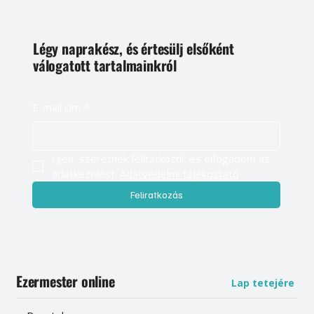
Légy naprakész, és értesülj elsőként
válogatott tartalmainkról
E-mail cím
*
Igen, szeretnék feliratkozni, és elfogadom az 
adatkezelést. 
Adatvédelmi tájékoztató
Feliratkozás
Ezermester online
Lap tetejére