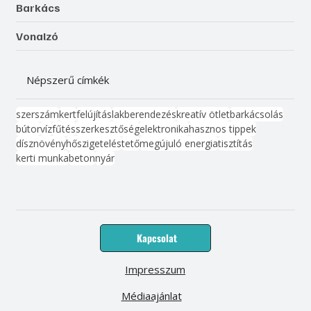
Barkács
Vonalzó
Népszerű címkék
szerszám
kert
felújítás
lakberendezés
kreatív ötlet
barkácsolás
bútor
víz
fűtés
szerkesztőség
elektronika
hasznos tippek
dísznövény
hőszigetelés
tető
megújuló energia
tisztítás
kerti munka
beton
nyár
Kapcsolat
Impresszum
Médiaajánlat