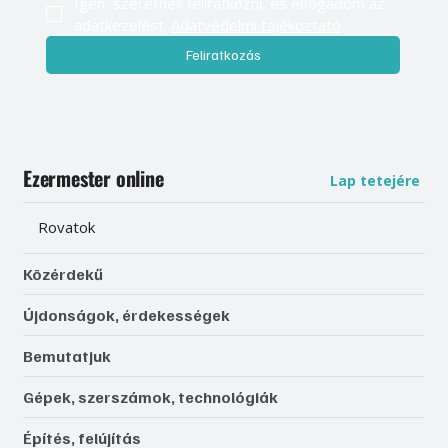
Igen, szeretnék feliratkozni, és elfogadom az 
adatkezelést. 
Adatvédelmi tájékoztató
Feliratkozás
Ezermester online
Lap tetejére
Rovatok
Közérdekű
Újdonságok, érdekességek
Bemutatjuk
Gépek, szerszámok, technológiák
Építés, felújítás