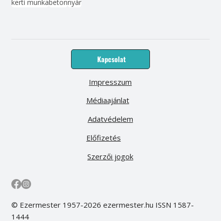
kerti munka
beton
nyár
Kapcsolat
Impresszum
Médiaajánlat
Adatvédelem
Előfizetés
Szerzői jogok
© Ezermester 1957-2026 ezermester.hu ISSN 1587-
1444