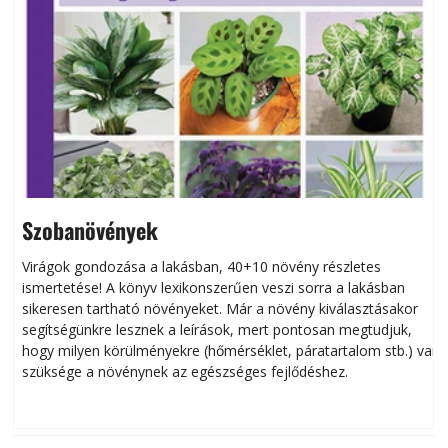
Szobanövények
Virágok gondozása a lakásban, 40+10 növény részletes
ismertetése! A könyv lexikonszerűen veszi sorra a lakásban
s
sikeresen tart­ha­tó növényeket. Már a növény kiválasztásakor
h
segítségünkre lesznek a leírások, mert pontosan megtudjuk,
k
hogy milyen körülményekre (hőmérséklet, páratartalom stb.) van
szüksége a növénynek az egészséges fejlődéshez.
t