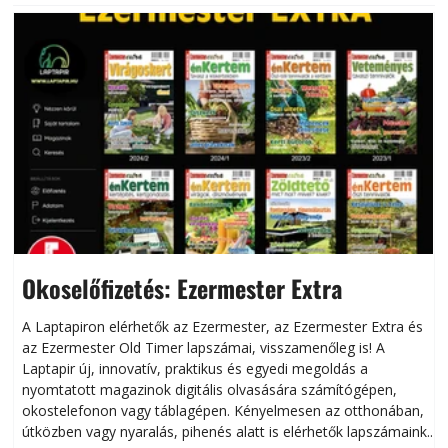
Okoselőfizetés: Ezermester Extra
A Laptapiron elérhetők az Ezermester, az Ezermester Extra és
az Ezermester Old Timer lapszámai, visszamenőleg is! A
Laptapir új, innovatív, praktikus és egyedi megoldás a
L
nyomtatott magazinok digitális olvasására számítógépen,
okostelefonon vagy táblagépen. Kényelmesen az otthonában,
útközben vagy nyaralás, pihenés alatt is elérhetők lapszámaink.
ú