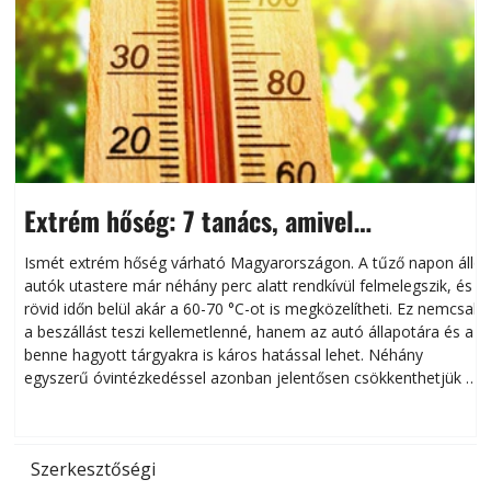
Extrém hőség: 7 tanács, amivel
megóvhatjuk autónkat a nyári károktól
Ismét extrém hőség várható Magyarországon. A tűző napon álló
autók utastere már néhány perc alatt rendkívül felmelegszik, és
rövid időn belül akár a 60-70 °C-ot is megközelítheti. Ez nemcsak
n
a beszállást teszi kellemetlenné, hanem az autó állapotára és a
benne hagyott tárgyakra is káros hatással lehet. Néhány
egyszerű óvintézkedéssel azonban jelentősen csökkenthetjük a
hőség káros hatásait.
l
Szerkesztőségi