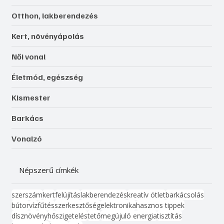
Otthon, lakberendezés
Kert, növényápolás
Női vonal
Életmód, egészség
Kismester
Barkács
Vonalzó
Népszerű címkék
szerszám
kert
felújítás
lakberendezés
kreatív ötlet
barkácsolás
bútor
víz
fűtés
szerkesztőség
elektronika
hasznos tippek
dísznövény
hőszigetelés
tető
megújuló energia
tisztítás