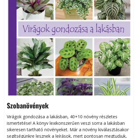
Szobanövények
Virágok gondozása a lakásban, 40+10 növény részletes
ismertetése! A könyv lexikonszerűen veszi sorra a lakásban
s
sikeresen tart­ha­tó növényeket. Már a növény kiválasztásakor
h
segítségünkre lesznek a leírások, mert pontosan megtudjuk,
k