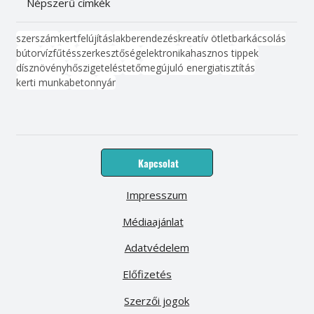
Népszerű címkék
szerszám
kert
felújítás
lakberendezés
kreatív ötlet
barkácsolás
bútor
víz
fűtés
szerkesztőség
elektronika
hasznos tippek
dísznövény
hőszigetelés
tető
megújuló energia
tisztítás
kerti munka
beton
nyár
Kapcsolat
Impresszum
Médiaajánlat
Adatvédelem
Előfizetés
Szerzői jogok