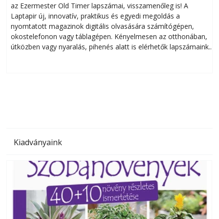
az Ezermester Old Timer lapszámai, visszamenőleg is! A
Laptapir új, innovatív, praktikus és egyedi megoldás a
L
nyomtatott magazinok digitális olvasására számítógépen,
okostelefonon vagy táblagépen. Kényelmesen az otthonában,
útközben vagy nyaralás, pihenés alatt is elérhetők lapszámaink.
ú
Bárhol, bármikor, akár külföldön élve vagy dolgozva is
B
olvashatók az Ezermester lapszámai. A Laptapir kényelmes
megoldás, mert: – t
Kiadványaink