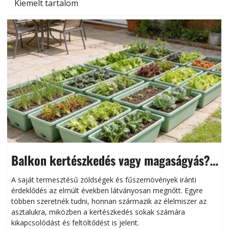
Kiemelt tartalom
Balkon kertészkedés vagy magaságyás?
Helytakarékos kertészkedés
A saját termesztésű zöldségek és fűszernövények iránti
érdeklődés az elmúlt években látványosan megnőtt. Egyre
többen szeretnék tudni, honnan származik az élelmiszer az
l
asztalukra, miközben a kertészkedés sokak számára
kikapcsolódást és feltöltődést is jelent.
é