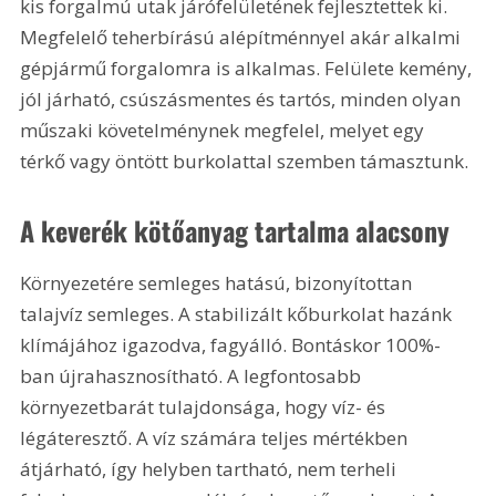
kis forgalmú utak járófelületének fejlesztettek ki. 
Megfelelő teherbírású alépítménnyel akár alkalmi 
gépjármű forgalomra is alkalmas. Felülete kemény, 
jól járható, csúszásmentes és tartós, minden olyan 
műszaki követelménynek megfelel, melyet egy 
térkő vagy öntött burkolattal szemben támasztunk.
A keverék kötőanyag tartalma alacsony
Környezetére semleges hatású, bizonyítottan 
talajvíz semleges. A stabilizált kőburkolat hazánk 
klímájához igazodva, fagyálló. Bontáskor 100%-
ban újrahasznosítható. A legfontosabb 
környezetbarát tulajdonsága, hogy víz- és 
légáteresztő. A víz számára teljes mértékben 
átjárható, így helyben tartható, nem terheli 