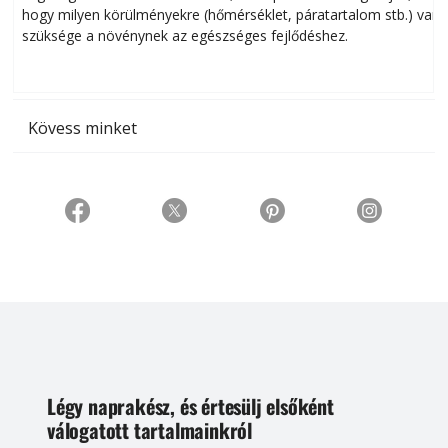
hogy milyen körülményekre (hőmérséklet, páratartalom stb.) van
szüksége a növénynek az egészséges fejlődéshez.
t
Kövess minket
Légy naprakész, és értesülj elsőként
válogatott tartalmainkról