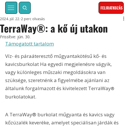
FELIRATKOZÁS
2024. júl. 22.
2 perc olvasás
TerraWay®: a kő új utakon
Frissítve:
jún. 30.
Támogatott tartalom
Víz- és páraáteresztő műgyantakötésű kő- és 
kavicsburkolat Ha egyedi megjelenésre vágyik, 
vagy különleges műszaki megoldásokra van 
szüksége, szeretnénk a figyelmébe ajánlani az 
általunk forgalmazott és kivitelezett TerraWay
®
burkolatokat.
A TerraWay® burkolat műgyanta és kavics vagy 
kőzúzalék keveréke, amelyet speciá­lisan járdák és 