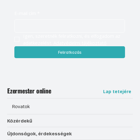
E-mail cím
*
Igen, szeretnék feliratkozni, és elfogadom az 
adatkezelést. 
Adatvédelmi tájékoztató
Feliratkozás
Ezermester online
Lap tetejére
Rovatok
Közérdekű
Újdonságok, érdekességek