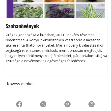
Szobanövények
Virágok gondozása a lakásban, 40+10 növény részletes
ismertetése! A könyv lexikonszerűen veszi sorra a lakásban
s
sikeresen tart­ha­tó növényeket. Már a növény kiválasztásakor
h
segítségünkre lesznek a leírások, mert pontosan megtudjuk,
k
hogy milyen körülményekre (hőmérséklet, páratartalom stb.) van
szüksége a növénynek az egészséges fejlődéshez.
t
Kövess minket