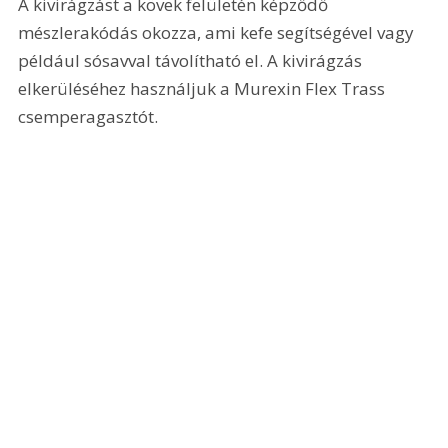
A kivirágzást a kövek felületén képződő 
mészlerakódás okozza, ami kefe segítségével vagy 
például sósavval távolítható el. A kivirágzás 
elkerüléséhez használjuk a Murexin Flex Trass 
csemperagasztót.