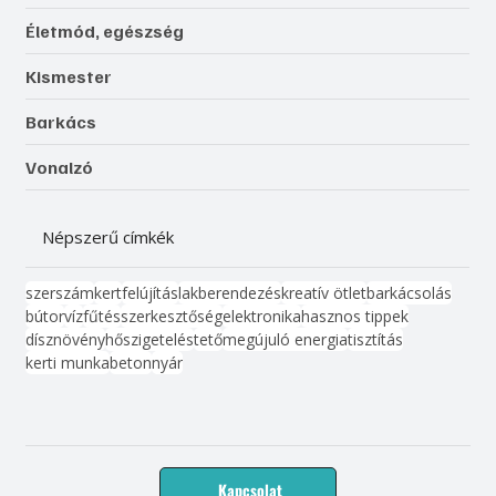
Életmód, egészség
Kismester
Barkács
Vonalzó
Népszerű címkék
szerszám
kert
felújítás
lakberendezés
kreatív ötlet
barkácsolás
bútor
víz
fűtés
szerkesztőség
elektronika
hasznos tippek
dísznövény
hőszigetelés
tető
megújuló energia
tisztítás
kerti munka
beton
nyár
Kapcsolat