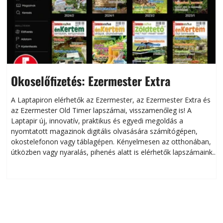
Okoselőfizetés: Ezermester Extra
A Laptapiron elérhetők az Ezermester, az Ezermester Extra és
az Ezermester Old Timer lapszámai, visszamenőleg is! A
Laptapir új, innovatív, praktikus és egyedi megoldás a
L
nyomtatott magazinok digitális olvasására számítógépen,
okostelefonon vagy táblagépen. Kényelmesen az otthonában,
útközben vagy nyaralás, pihenés alatt is elérhetők lapszámaink.
ú
Bárhol, bármikor, akár külföldön élve vagy dolgozva is
B
olvashatók az Ezermester lapszámai. A Laptapir kényelmes
megoldás, mert: – t