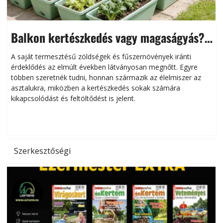
Balkon kertészkedés vagy magaságyás?
Helytakarékos kertészkedés
A saját termesztésű zöldségek és fűszernövények iránti
érdeklődés az elmúlt években látványosan megnőtt. Egyre
többen szeretnék tudni, honnan származik az élelmiszer az
l
asztalukra, miközben a kertészkedés sokak számára
kikapcsolódást és feltöltődést is jelent.
é
d
Szerkesztőségi