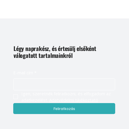
Légy naprakész, és értesülj elsőként
válogatott tartalmainkról
E-mail cím
*
Igen, szeretnék feliratkozni, és elfogadom az 
adatkezelést. 
Adatvédelmi tájékoztató
Feliratkozás