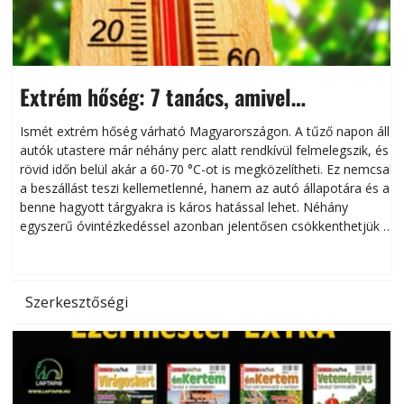
Extrém hőség: 7 tanács, amivel
megóvhatjuk autónkat a nyári károktól
Ismét extrém hőség várható Magyarországon. A tűző napon álló
autók utastere már néhány perc alatt rendkívül felmelegszik, és
rövid időn belül akár a 60-70 °C-ot is megközelítheti. Ez nemcsak
n
a beszállást teszi kellemetlenné, hanem az autó állapotára és a
benne hagyott tárgyakra is káros hatással lehet. Néhány
egyszerű óvintézkedéssel azonban jelentősen csökkenthetjük a
hőség káros hatásait.
l
Szerkesztőségi