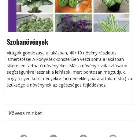
Szobanövények
Virágok gondozása a lakásban, 40+10 növény részletes
ismertetése! A könyv lexikonszerűen veszi sorra a lakásban
s
sikeresen tart­ha­tó növényeket. Már a növény kiválasztásakor
h
segítségünkre lesznek a leírások, mert pontosan megtudjuk,
k
hogy milyen körülményekre (hőmérséklet, páratartalom stb.) van
szüksége a növénynek az egészséges fejlődéshez.
t
Kövess minket