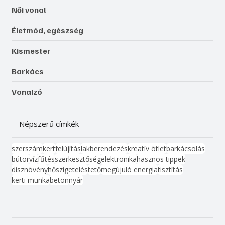
Női vonal
Életmód, egészség
Kismester
Barkács
Vonalzó
Népszerű címkék
szerszám
kert
felújítás
lakberendezés
kreatív ötlet
barkácsolás
bútor
víz
fűtés
szerkesztőség
elektronika
hasznos tippek
dísznövény
hőszigetelés
tető
megújuló energia
tisztítás
kerti munka
beton
nyár