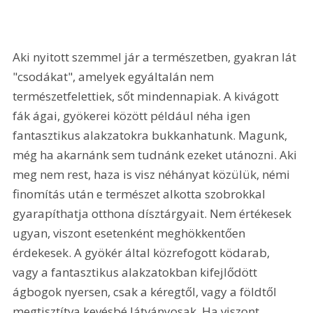
Aki nyitott szemmel jár a természetben, gyakran lát 
"csodákat", amelyek egyáltalán nem 
természetfelettiek, sőt mindennapiak. A kivágott 
fák ágai, gyökerei között például néha igen 
fantasztikus alakzatokra bukkanhatunk. Magunk, 
még ha akarnánk sem tudnánk ezeket utánozni. Aki 
meg nem rest, haza is visz néhányat közülük, némi 
finomítás után e természet alkotta szobrokkal 
gyarapíthatja otthona dísztárgyait. Nem értékesek 
ugyan, viszont esetenként meghökkentően 
érdekesek. A gyökér által közrefogott ködarab, 
vagy a fantasztikus alakzatokban kifejlődött 
ágbogok nyersen, csak a kéregtől, vagy a földtől 
megtisztítva kevésbé látványosak. Ha viszont 