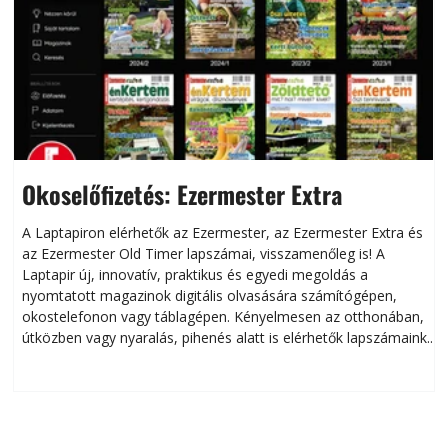
Okoselőfizetés: Ezermester Extra
A Laptapiron elérhetők az Ezermester, az Ezermester Extra és
az Ezermester Old Timer lapszámai, visszamenőleg is! A
Laptapir új, innovatív, praktikus és egyedi megoldás a
L
nyomtatott magazinok digitális olvasására számítógépen,
okostelefonon vagy táblagépen. Kényelmesen az otthonában,
útközben vagy nyaralás, pihenés alatt is elérhetők lapszámaink.
ú
Bárhol, bármikor, akár külföldön élve vagy dolgozva is
B
olvashatók az Ezermester lapszámai. A Laptapir kényelmes
megoldás, mert: – t