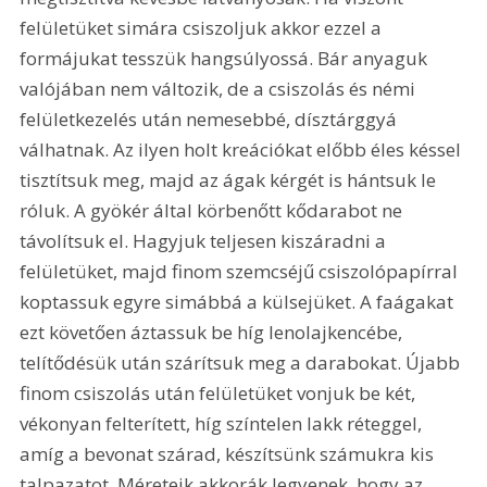
felületüket simára csiszoljuk akkor ezzel a 
formájukat tesszük hangsúlyossá. Bár anyaguk 
valójában nem változik, de a csiszolás és némi 
felületkezelés után nemesebbé, dísztárggyá 
válhatnak. Az ilyen holt kreációkat előbb éles késsel 
tisztítsuk meg, majd az ágak kérgét is hántsuk le 
róluk. A gyökér által körbenőtt kődarabot ne 
távolítsuk el. Hagyjuk teljesen kiszáradni a 
felületüket, majd finom szemcséjű csiszolópapírral 
koptassuk egyre simábbá a külsejüket. A faágakat 
ezt követően áztassuk be híg lenolajkencébe, 
telítődésük után szárítsuk meg a darabokat. Újabb 
finom csiszolás után felületüket vonjuk be két, 
vékonyan felterített, híg színtelen lakk réteggel, 
amíg a bevonat szárad, készítsünk számukra kis 
talpazatot. Méreteik akkorák legyenek, hogy az 