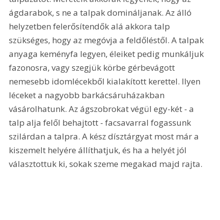
ágdarabok, s ne a talpak domináljanak. Az álló 
helyzetben felerősítendők alá akkora talp 
szükséges, hogy az megóvja a feldőléstől. A talpak 
anyaga keményfa legyen, éleiket pedig munkáljuk 
fazonosra, vagy szegjük körbe gérbevágott 
nemesebb idomlécekből kialakított kerettel. Ilyen 
léceket a nagyobb barkácsáruházakban 
vásárolhatunk. Az ágszobrokat végül egy-két - a 
talp alja felől behajtott - facsavarral fogassunk 
szilárdan a talpra. A kész dísztárgyat most már a 
kiszemelt helyére állíthatjuk, és ha a helyét jól 
választottuk ki, sokak szeme megakad majd rajta.