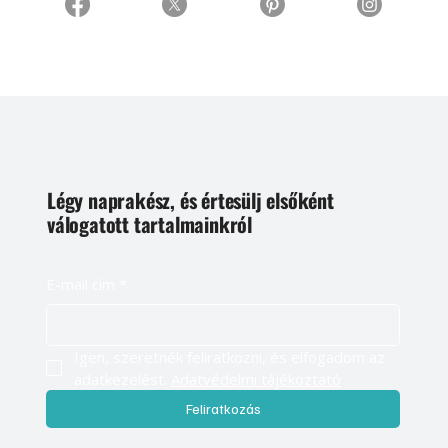
Légy naprakész, és értesülj elsőként
válogatott tartalmainkról
E-mail cím
*
Igen, szeretnék feliratkozni, és elfogadom az 
adatkezelést. 
Adatvédelmi tájékoztató
Feliratkozás