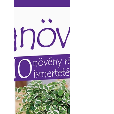
Ezermester lapszámai. A
Ezermester lapszámai
Laptapir kényelmes megoldás,
Laptapir kényelmes 
mert: – t
mert: – t