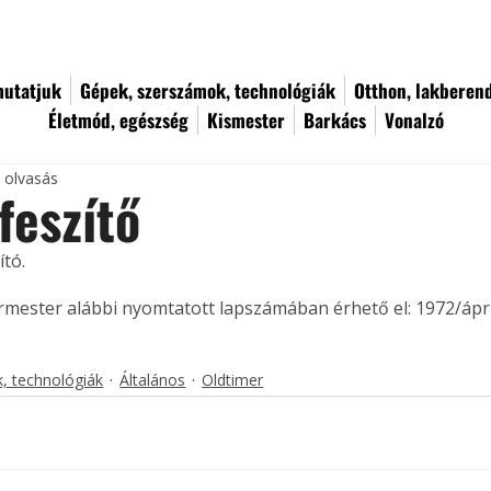
utatjuk
Gépek, szerszámok, technológiák
Otthon, lakberen
Életmód, egészség
Kismester
Barkács
Vonalzó
c olvasás
 feszítő
tó. 
ermester alábbi nyomtatott lapszámában érhető el: 1972/ápril
, technológiák
Általános
Oldtimer