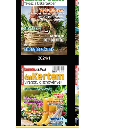
Kültéri hűtés: ho
a teraszt és a ker