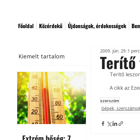
Főoldal
Közérdekű
Újdonságok, érdekességek
Bem
2009. jún. 29.
1 per
Terítő
Kiemelt tartalom
Terítő leszorí
A cikk az Ez
szerszám
Gépek, szerszámok
Extrém hőség: 7