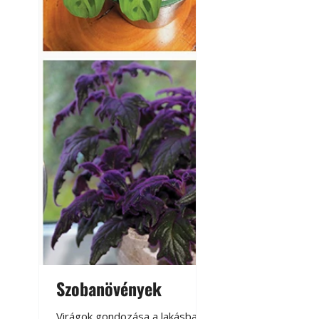
Szobanövények
Virágoskert: k
teraszon, laká
Virágok gondozása a lakásban,