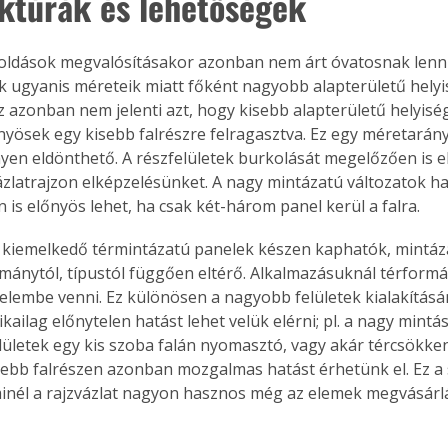
uktúrák és lehetőségek
oldások megvalósításakor azonban nem árt óvatosnak lenn
k ugyanis méreteik miatt főként nagyobb alapterületű hely
z azonban nem jelenti azt, hogy kisebb alapterületű helyis
nyösek egy kisebb falrészre felragasztva. Ez egy méretarány
yen eldönthető. A részfelületek burkolását megelőzően is e
vázlatrajzon elképzelésünket. A nagy mintázatú változatok ha
n is előnyös lehet, ha csak két-három panel kerül a falra.
ól kiemelkedő términtázatú panelek készen kaphatók, mintáza
mánytól, típustól függően eltérő. Alkalmazásuknál térformál
elembe venni. Ez különösen a nagyobb felületek kialakításán
ailag előnytelen hatást lehet velük elérni; pl. a nagy mintá
felületek egy kis szoba falán nyomasztó, vagy akár tércsökken
isebb falrészen azonban mozgalmas hatást érhetünk el. Ez a 
inél a rajzvázlat nagyon hasznos még az elemek megvásár