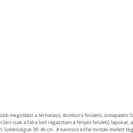
űbb megoldást a térhatású, domború felületű, öntapadós fal
rűen csak a falra kell ragasztani a fényes felületű lapokat, 
ló. Szélességük 30-40 cm . A kavicsos kőfal minták mellett té