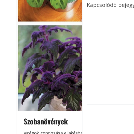
Kapcsolódó bejeg
Szobanövények
Virágoskert: k
teraszon, laká
Virágok gondozása a lakásban,