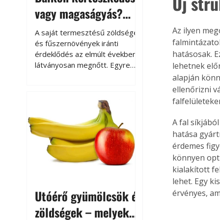
Új str
vagy magaságyás?
Helytakarékos
Az ilyen meg
A saját termesztésű zöldségek
kertészkedés
falmintázato
és fűszernövények iránti
hatásosak. E
érdeklődés az elmúlt években
látványosan megnőtt. Egyre
lehetnek elő
többen szeretnék tudni, honnan
alapján könn
származik az élelmiszer az
ellenőrizni 
asztalukra, miközben a
falfelületeke
kertészkedés sokak számára
kikapcsolódást és feltöltődést
A fal síkjáb
is jelent.
hatása gyárt
érdemes figy
könnyen optik
kialakított 
lehet. Egy k
Utóérő gyümölcsök és
érvényes, am
zöldségek – melyek