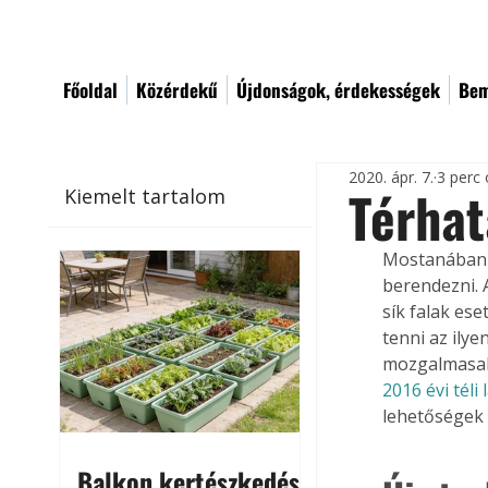
Főoldal
Közérdekű
Újdonságok, érdekességek
Bem
2020. ápr. 7.
3 perc 
Térhat
Kiemelt tartalom
Mostanában s
berendezni. 
sík falak es
tenni az ilye
mozgalmasabb
2016 évi tél
lehetőségek 
Balkon kertészkedés