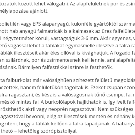
tozatok között lehet válogatni. Az alapfelületnek por és zsí
 mélylapozása ajánlott.
polietilén vagy EPS alapanyagú, különféle gyártóktól szárm
t hab anyagú falmatricák is alkalmasak az üres falfelülete
l négyzetméter körüli, vastagságuk 3-6 mm. Akár egyenes, 
tő vágással lehet a táblákat egymásmellé illesztve a falra r
blák illesztéseit akár éles ollóval is kivághatjuk. A fogadó f
 szilárdnak, por és zsírmentesnek kell lennie, ami alapfelté
ásának. Bármilyen falfestékkel színre is festhetők.
jta falburkolat már valósághűen színezett felületű megoldás.
ezettek, hanem felületükön tagoltak is. Ezeket csupán szo
falra ragasztani, és kész is a valóságosnak tűnő csempe, fa,
méskő mintás fal. A burkolólapok hajlíthatók is, így ívelt falf
rősíthetők akril vagy neoprén ragasztóval. Nem szükséges a 
ragasztóval bevonni, elég az illesztések mentén és néhány 
ögzíteni, hogy a táblák kellően a falra tapadjanak. A habany
sthető – lehetőleg szórópisztollyal.