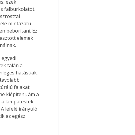
s, ezek 
 falburkolatot. 
zrosttal 
féle mintázatú 
n beborítani. Ez 
gasztott elemek 
nálnak.
 egyedi 
ek talán a 
nleges hatásúak. 
 távolabb 
úrájú falakat 
e kiépíteni, ám a 
k a lámpatestek 
A lefelé irányuló 
ik az egész 