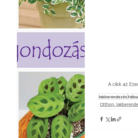
A cikk az Ez
lakberendezés
falbu
Otthon, lakberend