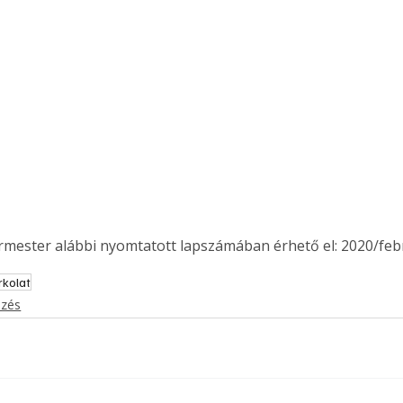
ermester alábbi nyomtatott lapszámában érhető el: 2020/feb
rkolat
ezés