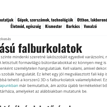
utatjuk
Gépek, szerszámok, technológiák
Otthon, lakberen
Életmód, egészség
Kismester
Barkács
Vonalzó
olvasás
ású falburkolatok
zinte mindenki szeretné lakószobáit egyedivé varázsolni
A letisztult formavilágú bútordarabokkal ez könnyen meg is 
etenként személytelen hangulatúak. Kell valami, amivel dekor
n szobák hangulatát. Ez lehet egy jól megválasztott fali kép is
á tehető a korszerű 3D-s falburkolatok valamelyikével. Ez
i lapunkban
 már bemutattuk, ám azóta újabb termékekkel bőv
tárháza, amelyeket az alábbiakban mutatunk be.