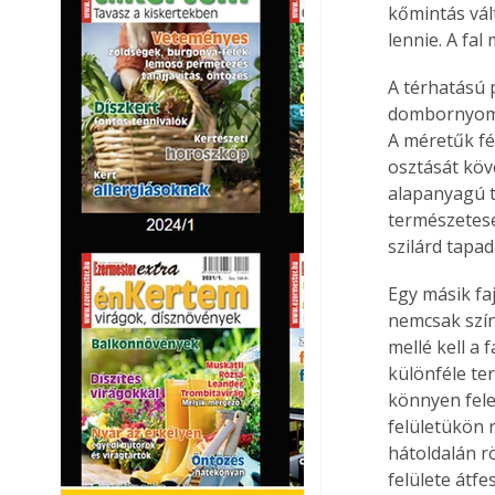
kőmintás vál
lennie. A fal
A térhatású 
dombornyomot
A méretűk fé
osztását köve
alapanyagú tá
természetesen
szilárd tapad
Egy másik fa
nemcsak szín
mellé kell a 
különféle ter
könnyen fele
felületükön 
hátoldalán r
felülete átfe