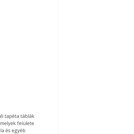
i tapéta táblák 
amelyek felülete 
gla és egyéb 