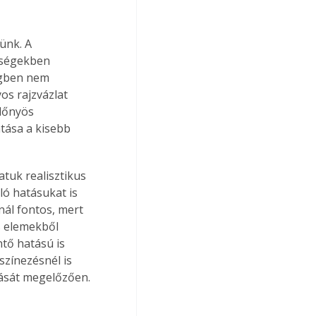
ünk. A 
iségekben 
égben nem 
os rajzvázlat 
lőnyös 
tása a kisebb 
tuk realisztikus 
ó hatásukat is 
ál fontos, mert 
s elemekből 
tő hatású is 
színezésnél is 
lását megelőzően.