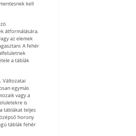
rmentesnek kell 
azó 
k átformálására. 
vagy az elemek 
agasztani. A fehér 
alfelületnek 
tele a táblák 
 Változatai 
rosan egymás 
 mozaik vagy a 
elületekre is 
táblákat teljes 
középső horony 
agú táblák fehér 