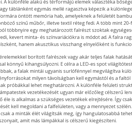
i. A különféle alakú és térformájú elemek választéka bősége
. A
agy táblánként egymás mellé ragasztva képezik a különleges
megoldás,
ormára öntött memória hab, amelyeknek a felületét bambus
önböző színű műbőr, illetve textil réteg fedi. A több mint 20-
ból többnyire egy meghatározott falrészt szoktak egységese
di, kevert minta- és színvariációkra is módot ad. A falra ra
íszként, hanem akusztikus visszhang elnyelőként is funkcio
érelemekkel borított falrészek vagy akár teljes falak hatását
al könnyű kihangsúlyozni. E célra a LED-es spot világítótest
bbak, a falak mintái ugyanis surlófénnyel megvilágítva külö
fényforrásokat milyen távolságban kell egymástól és a faltól
sak próbákkal lehet meghatározni. A különféle felületi strukt
lámpatestek vezetékezését ugyan már előzőleg célszerű lenn
ő éle is alkalmas a szükséges vezetékek elrejtésére. Így csa
tését kell megoldani a falfelületen, vagy a mennyezet szélén. 
csak a minták élét világítsák meg, így hangulatosabbá tehet
szonyait, amit más lámpákkal is célszerű kiegészíteni.