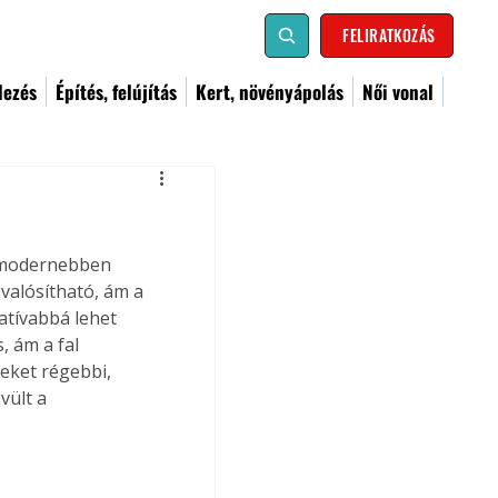
FELIRATKOZÁS
dezés
Építés, felújítás
Kert, növényápolás
Női vonal
, modernebben 
valósítható, ám a 
atívabbá lehet 
, ám a fal 
eket régebbi, 
ült a 