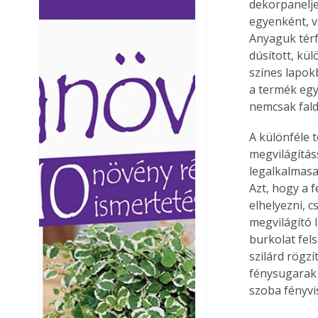
dekorpanelje
Ezermester lapszámai. A
Ezermester lapszámai
egyenként, v
Laptapir kényelmes megoldás,
Laptapir kényelmes 
Anyaguk térf
mert: – t
mert: – t
dúsított, kül
színes lapok
a termék egye
nemcsak fald
A különféle t
megvilágításs
legalkalmasa
Azt, hogy a 
elhelyezni, c
megvilágító 
burkolat fels
szilárd rögzí
fénysugarak 
szoba fényvi