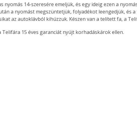
s nyomás 14-szeresére emeljük, és egy ideig ezen a nyomáso
tán a nyomást megszüntetjük, folyadékot leengedjük, és a 
kat az autoklávból kihúzzuk. Készen van a telített fa, a Telif
a Telifára 15 éves garanciát nyújt korhadáskárok ellen.