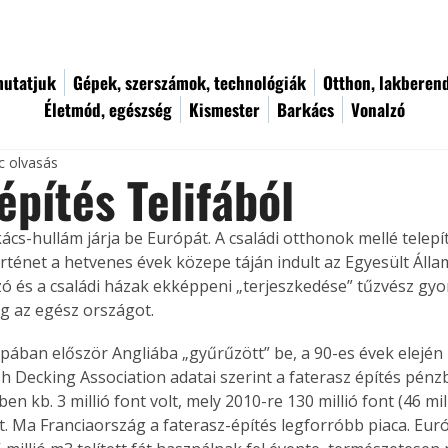
utatjuk
Gépek, szerszámok, technológiák
Otthon, lakberen
Életmód, egészség
Kismester
Barkács
Vonalzó
c olvasás
építés Telifából
ács-hullám járja be Európát. A családi otthonok mellé telepí
örténet a hetvenes évek közepe táján indult az Egyesült Áll
szó és a családi házak ekképpeni „terjeszkedése” tűzvész gy
g az egész országot. 
ópában először Angliába „gyűrűzött” be, a 90-es évek elején 
sh Decking Association adatai szerint a faterasz építés pénzb
en kb. 3 millió font volt, mely 2010-re 130 millió font (46 mill
t. Ma Franciaország a faterasz-építés legforróbb piaca. Eu