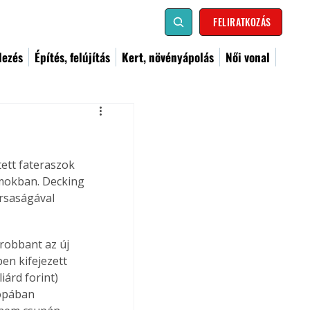
FELIRATKOZÁS
dezés
Építés, felújítás
Kert, növényápolás
Női vonal
tett fateraszok 
amokban. Decking 
orsaságával 
robbant az új 
en kifejezett 
iárd forint) 
rópában 