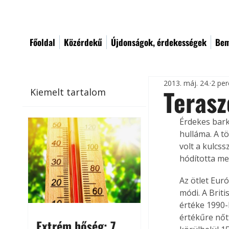
Főoldal
Közérdekű
Újdonságok, érdekességek
Bem
2013. máj. 24.
2 per
Terasz
Kiemelt tartalom
Érdekes bark
hulláma. A t
volt a kulcs
hódította me
Az ötlet Eur
módi. A Briti
értéke 1990-b
értékűre nőt
Extrém hőség: 7