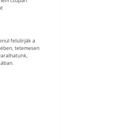
n nem csupán 
t 
nül felülírják a 
lében, tetemesen 
yaralhatunk, 
sában.