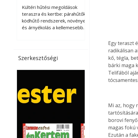
kellemesebbé a
Kültéri hűtési megoldások
teraszt és a kertet?
teraszra és kertbe: párahűtők,
ködhűtő rendszerek, növények
és árnyékolás a kellemesebb
nyári mikroklímáért. A kültéri
hűtés kérdése az utóbbi
Egy teraszt 
években egyre nagyobb
radikálisan 
jelentőséget kapott, ahogy a
Szerkesztőségi
kő, tégla, b
nyári hőhullámok gyakoribbá és
bárki maga ki
intenzívebbé váltak. Míg
Telifából ajá
korábban elsősorban a beltéri
tócsamentes,
klímaberendezések jelentették
a megoldást a meleg ellen, ma
már egyre többen keresnek
olyan kültéri hűtési
Mi az, hogy 
lehetőségeket is, amelyek a
tartósításár
teraszok, erkélyek, kertek vagy
borovi fenyő
vendégl
magas fokú v
Ezután a fak