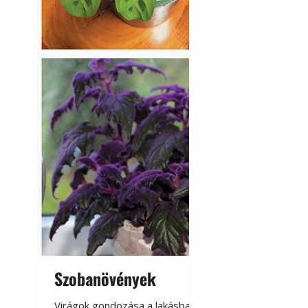
Szobanövények
Virágoskert: k
teraszon, laká
Virágok gondozása a lakásban,