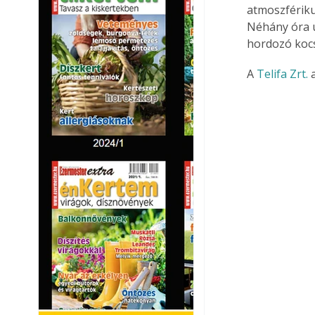
atmoszfériku
Néhány óra u
hordozó kocsi
A 
Telifa Zrt.
 