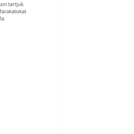
n tartjuk. 
farakatokat 
a. 