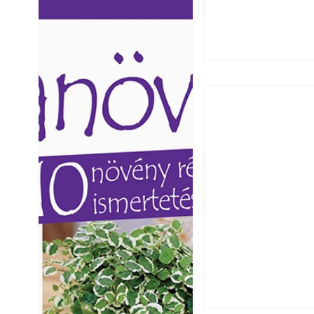
Ezermester lapszámai. A
Ezermester lapszámai
Laptapir kényelmes megoldás,
Laptapir kényelmes 
mert: – t
mert: – t
Széndioxid temető