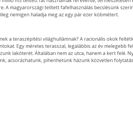
5 millió m3 telített fát használnak fel évente, természetese
re. A magyarországi telített fafelhasználás becslésünk szerin
leg nemigen haladja meg az egy pár ezer köbmétert. 
ek a teraszépítési világhullámnak? A racionális okok feltétle
tokat. Egy méretes terasszal, legalábbis az év melegebb fe
ázunk lakóterét. Általában nem az utca, hanem a kert felé. N
nk, acsorázhatunk, pihenhetünk házunk közvetlen folytatá