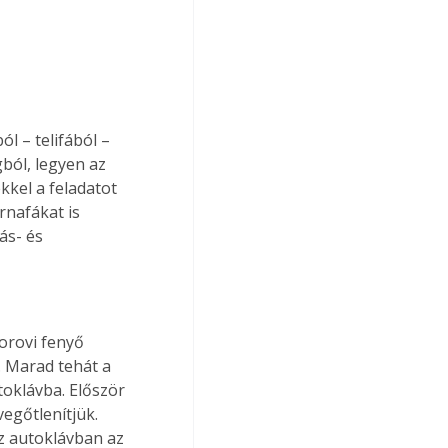
l – telifából – 
ból, legyen az 
kkel a feladatot 
rnafákat is 
ás- és 
orovi fenyő 
. Marad tehát a 
toklávba. Először 
egőtlenítjük. 
z autoklávban az 