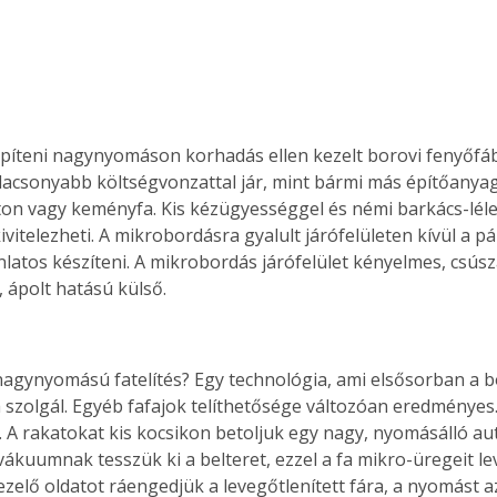
építeni nagynyomáson korhadás ellen kezelt borovi fenyőfábó
alacsonyabb költségvonzattal jár, mint bármi más építőanyag
eton vagy keményfa. Kis kézügyességgel és némi barkács-léle
vitelezheti. A mikrobordásra gyalult járó­felü­leten kívül a pá
nlatos készíteni. A mikrobordás járófelület kényelmes, csúsz
 ápolt hatású külső. 
nagynyomású fatelítés? Egy technológia, ami elsősorban a b
a szolgál. Egyéb fafajok telíthetősége változóan eredményes
. A rakatokat kis kocsikon betoljuk egy nagy, nyomásálló au
ákuumnak tesszük ki a belteret, ezzel a fa mikro-üregeit lev
ezelő oldatot ráengedjük a levegőtlenített fára, a nyomást a