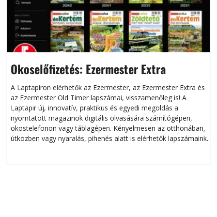
Okoselőfizetés: Ezermester Extra
A Laptapiron elérhetők az Ezermester, az Ezermester Extra és
az Ezermester Old Timer lapszámai, visszamenőleg is! A
Laptapir új, innovatív, praktikus és egyedi megoldás a
L
nyomtatott magazinok digitális olvasására számítógépen,
okostelefonon vagy táblagépen. Kényelmesen az otthonában,
útközben vagy nyaralás, pihenés alatt is elérhetők lapszámaink.
ú
Bárhol, bármikor, akár külföldön élve vagy dolgozva is
B
olvashatók az Ezermester lapszámai. A Laptapir kényelmes
megoldás, mert: – t