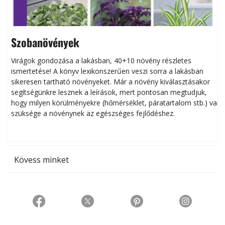
Szobanövények
Virágok gondozása a lakásban, 40+10 növény részletes
ismertetése! A könyv lexikonszerűen veszi sorra a lakásban
s
sikeresen tart­ha­tó növényeket. Már a növény kiválasztásakor
h
segítségünkre lesznek a leírások, mert pontosan megtudjuk,
k
hogy milyen körülményekre (hőmérséklet, páratartalom stb.) van
szüksége a növénynek az egészséges fejlődéshez.
t
Kövess minket