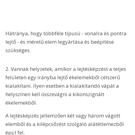
Hátránya, hogy többféle típusú - vonalra és pontra 
lejtő - és méretű elem legyártása és beépítése 
szükséges. 
2. Vannak helyzetek, amikor a lejtésképzést a teljes 
felületen egy irányba lejtő ékelemekből célszerű 
kialakítani. Ilyen esetben a kialakítandó vápát a 
helyszínen kell összevágni a kikonszignált 
ékelemekből.
A lejtésképzés jellemzően két vagy három vágott 
elemből és a kilépcsőzést szolgáló alátétlemezből 
épül fel.