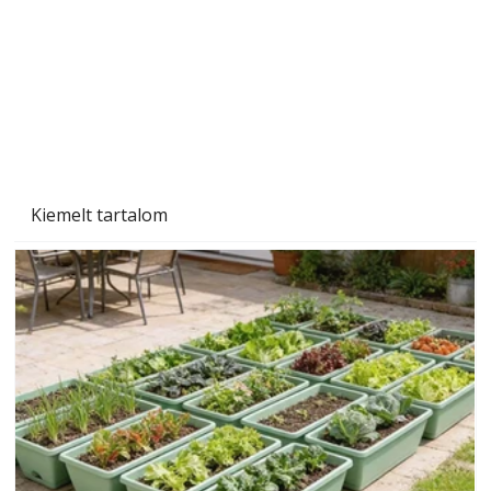
Újra a lőtér hangszigeteléséről
Kiemelt tartalom