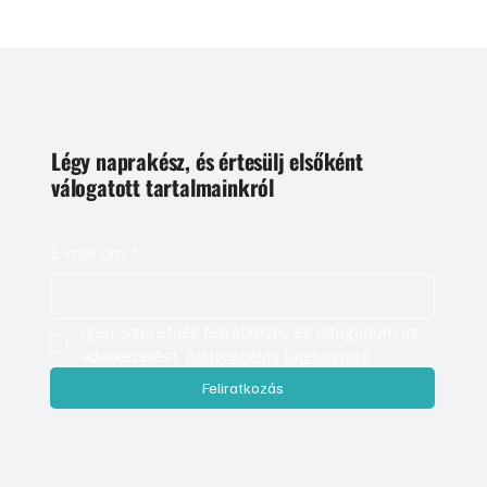
Légy naprakész, és értesülj elsőként
válogatott tartalmainkról
E-mail cím
*
Igen, szeretnék feliratkozni, és elfogadom az 
adatkezelést. 
Adatvédelmi tájékoztató
Feliratkozás