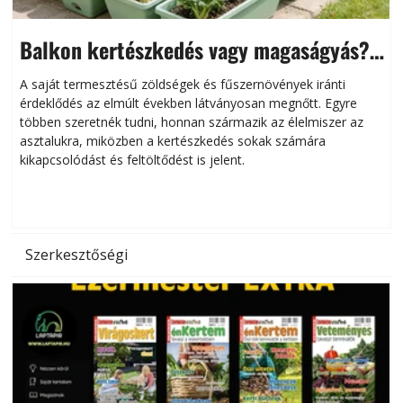
Balkon kertészkedés vagy magaságyás?
Helytakarékos kertészkedés
A saját termesztésű zöldségek és fűszernövények iránti
érdeklődés az elmúlt években látványosan megnőtt. Egyre
többen szeretnék tudni, honnan származik az élelmiszer az
l
asztalukra, miközben a kertészkedés sokak számára
kikapcsolódást és feltöltődést is jelent.
é
d
Szerkesztőségi