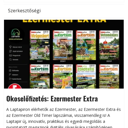
Szerkesztőségi
Okoselőfizetés: Ezermester Extra
A Laptapiron elérhetők az Ezermester, az Ezermester Extra és
az Ezermester Old Timer lapszámai, visszamenőleg is! A
Laptapir új, innovatív, praktikus és egyedi megoldás a
L
nyomtatott magazinok digitális olvasására számítógépen,