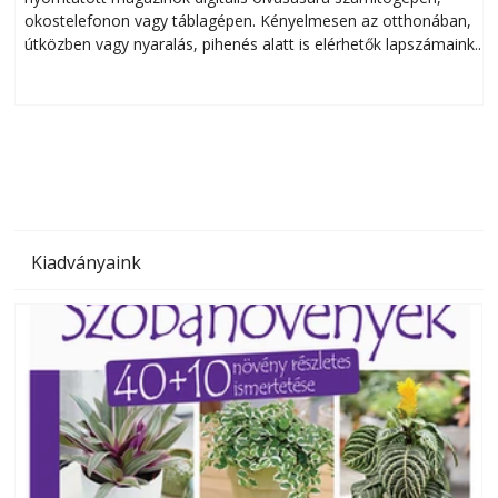
okostelefonon vagy táblagépen. Kényelmesen az otthonában,
útközben vagy nyaralás, pihenés alatt is elérhetők lapszámaink.
ú
Bárhol, bármikor, akár külföldön élve vagy dolgozva is
B
olvashatók az Ezermester lapszámai. A Laptapir kényelmes
megoldás, mert: – t
Kiadványaink