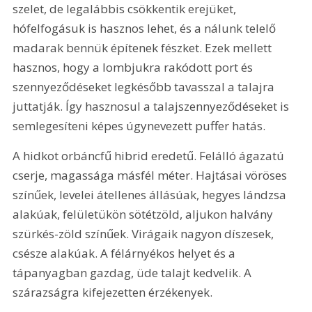
szelet, de legalábbis csökkentik erejüket, 
hófelfogásuk is hasznos lehet, és a nálunk telelő 
madarak bennük építenek fészket. Ezek mellett 
hasznos, hogy a lombjukra rakódott port és 
szennyeződéseket legkésőbb tavasszal a talajra 
juttatják. Így hasznosul a talajszennyeződéseket is 
semlegesíteni képes úgynevezett puffer hatás. 
A hidkot orbáncfű hibrid eredetű. Felálló ágazatú 
cserje, magassága másfél méter. Hajtásai vöröses 
színűek, levelei átellenes állásúak, hegyes lándzsa 
alakúak, felületükön sötétzöld, aljukon halvány 
szürkés-zöld színűek. Virágaik nagyon díszesek, 
csésze alakúak. A félárnyékos helyet és a 
tápanyagban gazdag, üde talajt kedvelik. A 
szárazságra kifejezetten érzékenyek. 