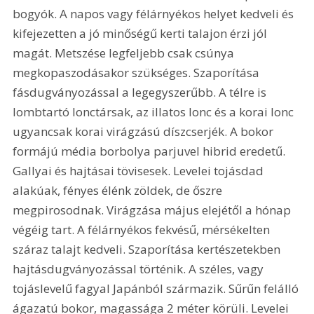
bogyók. A napos vagy félárnyékos helyet kedveli és 
kifejezetten a jó minőségű kerti talajon érzi jól 
magát. Metszése legfeljebb csak csúnya 
megkopaszodásakor szükséges. Szaporítása 
fásdugványozással a legegyszerűbb. A télre is 
lombtartó lonctársak, az illatos lonc és a korai lonc 
ugyancsak korai virágzású díszcserjék. A bokor 
formájú média borbolya parjuvel hibrid eredetű. 
Gallyai és hajtásai tövisesek. Levelei tojásdad 
alakúak, fényes élénk zöldek, de őszre 
megpirosodnak. Virágzása május elejétől a hónap 
végéig tart. A félárnyékos fekvésű, mérsékelten 
száraz talajt kedveli. Szaporítása kertészetekben 
hajtásdugványozással történik. A széles, vagy 
tojáslevelű fagyal Japánból származik. Sűrűn felálló 
ágazatú bokor, magassága 2 méter körüli. Levelei 