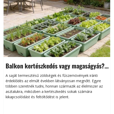
Balkon kertészkedés vagy magaságyás?
Helytakarékos kertészkedés
A saját termesztésű zöldségek és fűszernövények iránti
érdeklődés az elmúlt években látványosan megnőtt. Egyre
többen szeretnék tudni, honnan származik az élelmiszer az
l
asztalukra, miközben a kertészkedés sokak számára
kikapcsolódást és feltöltődést is jelent.
é
d