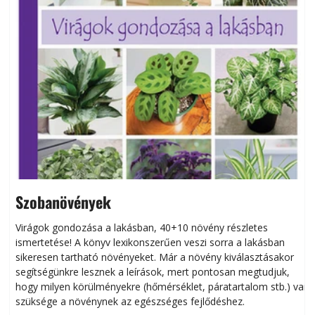
Szobanövények
Virágok gondozása a lakásban, 40+10 növény részletes
ismertetése! A könyv lexikonszerűen veszi sorra a lakásban
s
sikeresen tart­ha­tó növényeket. Már a növény kiválasztásakor
h
segítségünkre lesznek a leírások, mert pontosan megtudjuk,
k
hogy milyen körülményekre (hőmérséklet, páratartalom stb.) van
szüksége a növénynek az egészséges fejlődéshez.