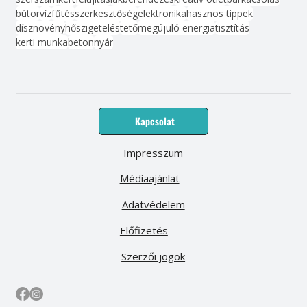
bútor
víz
fűtés
szerkesztőség
elektronika
hasznos tippek
dísznövény
hőszigetelés
tető
megújuló energia
tisztítás
kerti munka
beton
nyár
Kapcsolat
Impresszum
Médiaajánlat
Adatvédelem
Előfizetés
Szerzői jogok