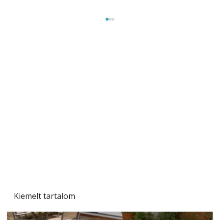
Szárazság a kertben – az aszály hatása a
növényekre és a védekezés lehetőségei
Kiemelt tartalom