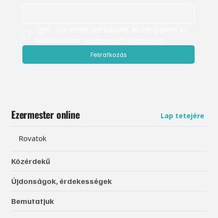
Igen, szeretnék feliratkozni, és elfogadom az 
adatkezelést. 
Adatvédelmi tájékoztató
Feliratkozás
Ezermester online
Lap tetejére
Rovatok
Közérdekű
Újdonságok, érdekességek
Bemutatjuk