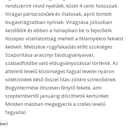
rendszerint rövid nyelűek, közel 4 centi hosszúak. 
Virágai pártacsövűek és illatosak, apró tömött 
bugavirágzatban nyílnak. Virágzása júliusban 
kezdődik és ebben a hónapban be is fejeződik. 
Közepes vízellátottság mellett a félárnyékos fekvést 
kedveli. Metszése rügyfakadás előtt szükséges. 
Szaporítása arasznyi fásdugványaival, 
szabadföldbe való eldugványozással történik. Az 
áttelelő levelű közönséges fagyal levelei nyáron 
sötétzöldek késő ősszel lilás-zöldre színeződnek. 
Bogyótermése díszesen fénylő fekete, ami 
szeptembertől januárig díszíthetik kertünket. 
Minden másban megegyezik a széles levelű 
fagyallal.
kert