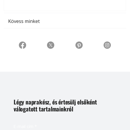
t
Kövess minket
Légy naprakész, és értesülj elsőként
válogatott tartalmainkról
E-mail cím
*