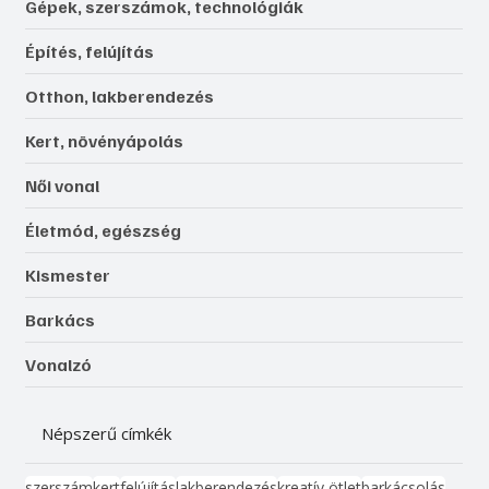
Gépek, szerszámok, technológiák
Építés, felújítás
Otthon, lakberendezés
Kert, növényápolás
Női vonal
Életmód, egészség
Kismester
Barkács
Vonalzó
Népszerű címkék
szerszám
kert
felújítás
lakberendezés
kreatív ötlet
barkácsolás