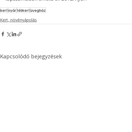
kert
nyár
télikert
üvegház
Kert, növényápolás
Kapcsolódó bejegyzések