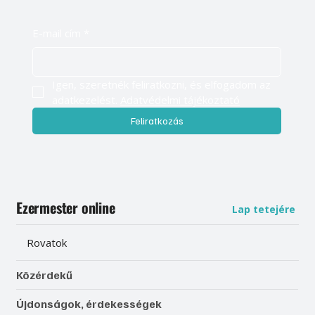
E-mail cím
*
Igen, szeretnék feliratkozni, és elfogadom az 
adatkezelést. 
Adatvédelmi tájékoztató
Feliratkozás
Ezermester online
Lap tetejére
Rovatok
Közérdekű
Újdonságok, érdekességek