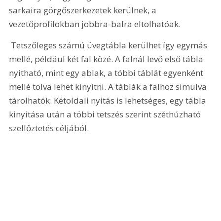
sarkaira görgőszerkezetek kerülnek, a 
vezetőprofilokban jobbra-balra eltolhatóak.
 Tetszőleges számú üvegtábla kerülhet így egymás 
mellé, például két fal közé. A falnál levő első tábla 
nyitható, mint egy ablak, a többi táblát egyenként 
mellé tolva lehet kinyitni. A táblák a falhoz simulva 
tárolhatók. Kétoldali nyitás is lehetséges, egy tábla 
kinyitása után a többi tetszés szerint széthúzható 
szellőztetés céljából.