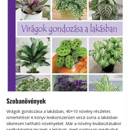
Szobanövények
Virágok gondozása a lakásban, 40+10 növény részletes
ismertetése! A könyv lexikonszerűen veszi sorra a lakásban
s
sikeresen tart­ha­tó növényeket. Már a növény kiválasztásakor
h
segítségünkre lesznek a leírások, mert pontosan megtudjuk,
k