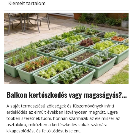
Kiemelt tartalom
Balkon kertészkedés vagy magaságyás?
Helytakarékos kertészkedés
A saját termesztésű zöldségek és fűszernövények iránti
érdeklődés az elmúlt években látványosan megnőtt. Egyre
többen szeretnék tudni, honnan származik az élelmiszer az
l
asztalukra, miközben a kertészkedés sokak számára
kikapcsolódást és feltöltődést is jelent.
é