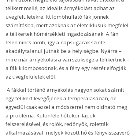
télikert mellé, az ideális árnyékolást adhat az 
üvegfelületekre. Itt lombhullató fák jönnek 
számításba, mert azoknak az életciklusuk megfelel 
a télikertek hőmérsékleti ingadozásának. A fán 
télen nincs lomb, így a napsugarak szinte 
akadálytalanul jutnak be a helyiségbe. Nyárra – 
mire már árnyékolásra van szüksége a télikertnek – 
a fák kilombosodnak, és a fény egy részét elfogják 
az üvegfelületek elől.
 A fákkal történő árnyékolás nagyon sokat számít 
egy télikert levegőjének a temperálásában, de 
egyedül csak ezzel a módszerrel nem oldható meg 
a probléma. Különféle hőtükör-lapok 
felszerelésével, és rolók, redőnyök, roletták 
alkalmazásával, melyek között hő és fényvisszaverő 