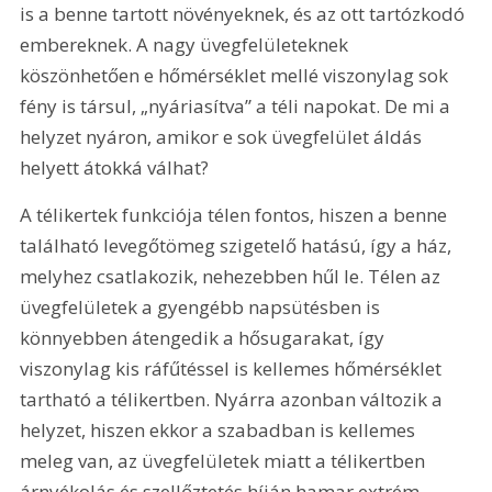
is a benne tartott növényeknek, és az ott tartózkodó 
embereknek. A nagy üvegfelületeknek 
köszönhetően e hőmérséklet mellé viszonylag sok 
fény is társul, „nyáriasítva” a téli napokat. De mi a 
helyzet nyáron, amikor e sok üvegfelület áldás 
helyett átokká válhat?
A télikertek funkciója télen fontos, hiszen a benne 
található levegőtömeg szigetelő hatású, így a ház, 
melyhez csatlakozik, nehezebben hűl le. Télen az 
üvegfelületek a gyengébb napsütésben is 
könnyebben átengedik a hősugarakat, így 
viszonylag kis ráfűtéssel is kellemes hőmérséklet 
tartható a télikertben. Nyárra azonban változik a 
helyzet, hiszen ekkor a szabadban is kellemes 
meleg van, az üvegfelületek miatt a télikertben 
árnyékolás és szellőztetés híján hamar extrém 