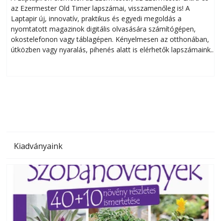
az Ezermester Old Timer lapszámai, visszamenőleg is! A
Laptapir új, innovatív, praktikus és egyedi megoldás a
L
nyomtatott magazinok digitális olvasására számítógépen,
okostelefonon vagy táblagépen. Kényelmesen az otthonában,
útközben vagy nyaralás, pihenés alatt is elérhetők lapszámaink.
ú
Bárhol, bármikor, akár külföldön élve vagy dolgozva is
B
olvashatók az Ezermester lapszámai. A Laptapir kényelmes
megoldás, mert: – t
Kiadványaink