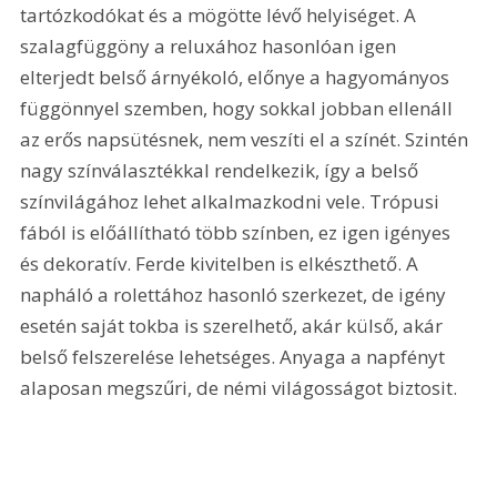
tartózkodókat és a mögötte lévő helyiséget. A 
szalagfüggöny a reluxához hasonlóan igen 
elterjedt belső árnyékoló, előnye a hagyományos 
függönnyel szemben, hogy sokkal jobban ellenáll 
az erős napsütésnek, nem veszíti el a színét. Szintén 
nagy színválasztékkal rendelkezik, így a belső 
színvilágához lehet alkalmazkodni vele. Trópusi 
fából is előállítható több színben, ez igen igényes 
és dekoratív. Ferde kivitelben is elkészthető. A 
napháló a rolettához hasonló szerkezet, de igény 
esetén saját tokba is szerelhető, akár külső, akár 
belső felszerelése lehetséges. Anyaga a napfényt 
alaposan megszűri, de némi világosságot biztosit.