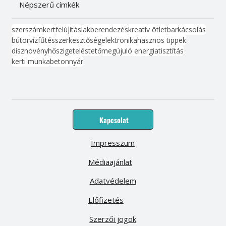
Népszerű címkék
szerszám
kert
felújítás
lakberendezés
kreatív ötlet
barkácsolás
bútor
víz
fűtés
szerkesztőség
elektronika
hasznos tippek
dísznövény
hőszigetelés
tető
megújuló energia
tisztítás
kerti munka
beton
nyár
Kapcsolat
Impresszum
Médiaajánlat
Adatvédelem
Előfizetés
Szerzői jogok