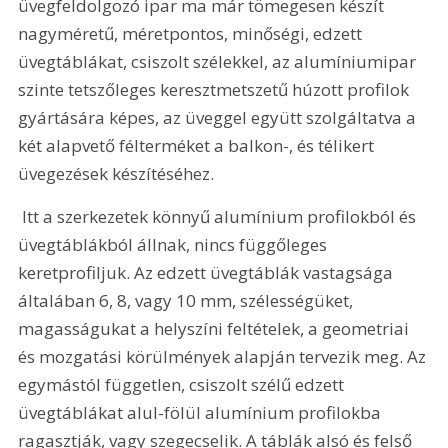
üvegfeldolgozó ipar ma már tömegesen készít 
nagyméretű, méretpontos, minőségi, edzett 
üvegtáblákat, csiszolt szélekkel, az alumíniumipar 
szinte tetszőleges keresztmetszetű húzott profilok 
gyártására képes, az üveggel együtt szolgáltatva a 
két alapvető félterméket a balkon-, és télikert 
üvegezések készítéséhez.
 Itt a szerkezetek könnyű alumínium profilokból és 
üvegtáblákból állnak, nincs függőleges 
keretprofiljuk. Az edzett üvegtáblák vastagsága 
általában 6, 8, vagy 10 mm, szélességüket, 
magasságukat a helyszíni feltételek, a geometriai 
és mozgatási körülmények alapján tervezik meg. Az 
egymástól független, csiszolt szélű edzett 
üvegtáblákat alul-fölül alumínium profilokba 
ragasztják, vagy szegecselik. A táblák alsó és felső 