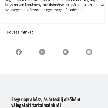
hogy milyen körülményekre (hőmérséklet, páratartalom stb.) van
szüksége a növénynek az egészséges fejlődéshez.
t
Kövess minket
Légy naprakész, és értesülj elsőként
válogatott tartalmainkról