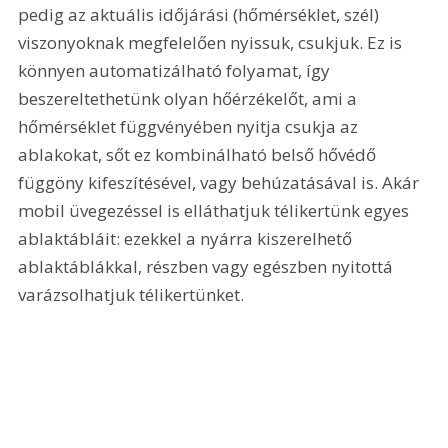
pedig az aktuális időjárási (hőmérséklet, szél) 
viszonyoknak megfelelően nyissuk, csukjuk. Ez is 
könnyen automatizálható folyamat, így 
beszereltethetünk olyan hőérzékelőt, ami a 
hőmérséklet függvényében nyitja csukja az 
ablakokat, sőt ez kombinálható belső hővédő 
függöny kifeszítésével, vagy behúzatásával is. Akár 
mobil üvegezéssel is elláthatjuk télikertünk egyes 
ablaktábláit: ezekkel a nyárra kiszerelhető 
ablaktáblákkal, részben vagy egészben nyitottá 
varázsolhatjuk télikertünket. 