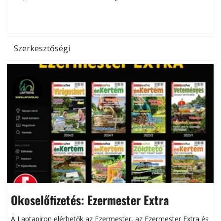
d
Szerkesztőségi
Okoselőfizetés: Ezermester Extra
A Laptapiron elérhetők az Ezermester, az Ezermester Extra és