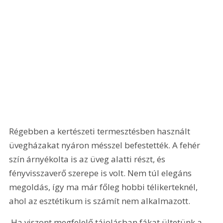
Régebben a kertészeti termesztésben használt 
üvegházakat nyáron mésszel befestették. A fehér 
szín árnyékolta is az üveg alatti részt, és 
fényvisszaverő szerepe is volt. Nem túl elegáns 
megoldás, így ma már főleg hobbi télikerteknél, 
ahol az esztétikum is számít nem alkalmazott.
 Ha viszont megfelelő tájolásban fákat ültetünk a 