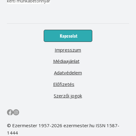
kerti munka
beton
nyár
Kapcsolat
Impresszum
Médiaajánlat
Adatvédelem
Előfizetés
Szerzői jogok
© Ezermester 1957-2026 ezermester.hu ISSN 1587-
1444