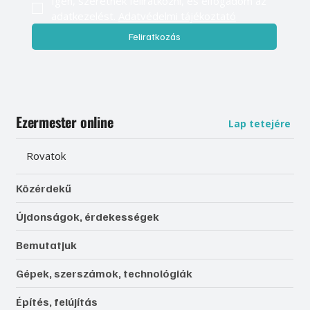
Igen, szeretnék feliratkozni, és elfogadom az 
adatkezelést. 
Adatvédelmi tájékoztató
Feliratkozás
Ezermester online
Lap tetejére
Rovatok
Közérdekű
Újdonságok, érdekességek
Bemutatjuk
Gépek, szerszámok, technológiák
Építés, felújítás