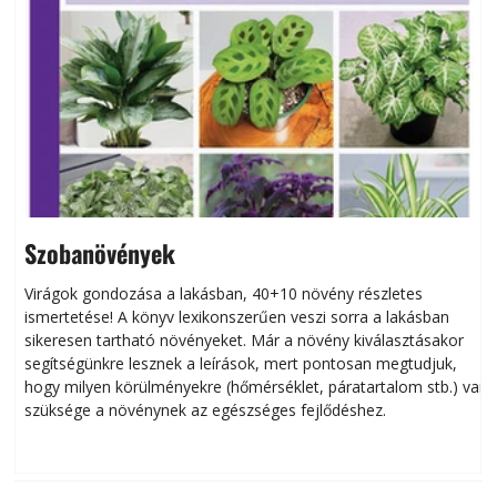
Szobanövények
Virágok gondozása a lakásban, 40+10 növény részletes
ismertetése! A könyv lexikonszerűen veszi sorra a lakásban
s
sikeresen tart­ha­tó növényeket. Már a növény kiválasztásakor
h
segítségünkre lesznek a leírások, mert pontosan megtudjuk,
k
hogy milyen körülményekre (hőmérséklet, páratartalom stb.) van
szüksége a növénynek az egészséges fejlődéshez.
t