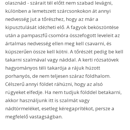
olasznád - szárait tél előtt nem szabad levágni, 
különben a lemetszett szárcsonkokon át annyi 
nedvesség jut a tőrészhez, hogy az már a 
kipusztulását idézheti elő. A fagyok beköszöntése 
után a pampaszfű csomóra összefogott leveleit az 
ártalmas nedvesség ellen meg kell csavarni, és 
kúpszerűen össze kell kötni. A tőrészét pedig be kell 
takarni szalmával vagy náddal. A kerti rózsatövek 
hagyományos téli takarója a rájuk húzott 
porhanyós, de nem teljesen száraz földhalom. 
Célszerű annyi földet ráhúzni, hogy az alsó 
rügyeket elfedje. Ha nem tudjuk földdel betakarni, 
akkor használjunk itt is szalmát vagy 
nádtörmeléket, esetleg kéregaprítékot, persze a 
megfelelő vastagságban. 