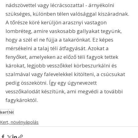
nádszövettel vagy lécrácsozattal - árnyékolni 
szükséges, különben télen valósággal kiszáradnak. 
A tőrésze köré kerüljön arasznyi vastagon 
lombréteg, amire vaskosabb gallyakat tegyünk, 
hogy a szél el ne fújja a takarónkat. Ez képes 
mérsékelni a talaj téli átfagyását. Azokat a 
fenyőket, amelyeken az előző téli fagyok tettek 
károkat, legjobb vesszőkkel körbeszurkálni és 
szalmával vagy falevelekkel kitölteni, a csúcsukat 
pedig összekötni. Így egy úgynevezett 
vesszőkalodát készítünk, ami megvédi a további 
fagykároktól.
kert
tél
Kert, növényápolás