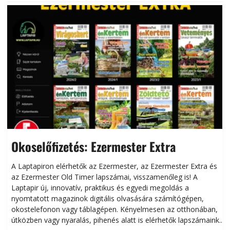
Okoselőfizetés: Ezermester Extra
A Laptapiron elérhetők az Ezermester, az Ezermester Extra és
az Ezermester Old Timer lapszámai, visszamenőleg is! A
Laptapir új, innovatív, praktikus és egyedi megoldás a
L
nyomtatott magazinok digitális olvasására számítógépen,
okostelefonon vagy táblagépen. Kényelmesen az otthonában,
útközben vagy nyaralás, pihenés alatt is elérhetők lapszámaink.
ú