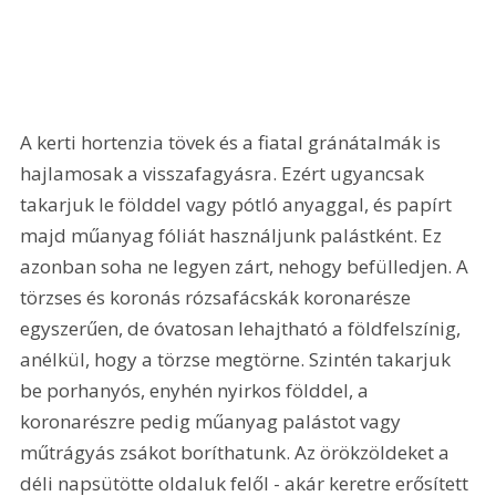
A kerti hortenzia tövek és a fiatal gránátalmák is 
hajlamosak a visszafagyásra. Ezért ugyancsak 
takarjuk le földdel vagy pótló anyaggal, és papírt 
majd műanyag fóliát használjunk palástként. Ez 
azonban soha ne legyen zárt, nehogy befülledjen. A 
törzses és koronás rózsafácskák koronarésze 
egyszerűen, de óvatosan lehajtható a földfelszínig, 
anélkül, hogy a törzse megtörne. Szintén takarjuk 
be porhanyós, enyhén nyirkos földdel, a 
koronarészre pedig műanyag palástot vagy 
műtrágyás zsákot boríthatunk. Az örökzöldeket a 
déli napsütötte oldaluk felől - akár keretre erősített 