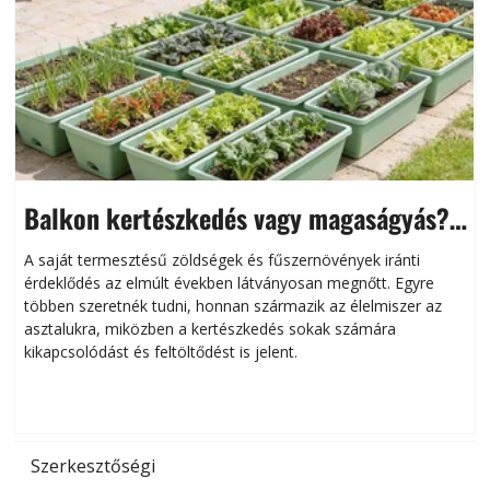
Balkon kertészkedés vagy magaságyás?
Helytakarékos kertészkedés
A saját termesztésű zöldségek és fűszernövények iránti
érdeklődés az elmúlt években látványosan megnőtt. Egyre
többen szeretnék tudni, honnan származik az élelmiszer az
l
asztalukra, miközben a kertészkedés sokak számára
kikapcsolódást és feltöltődést is jelent.
é
d
Szerkesztőségi