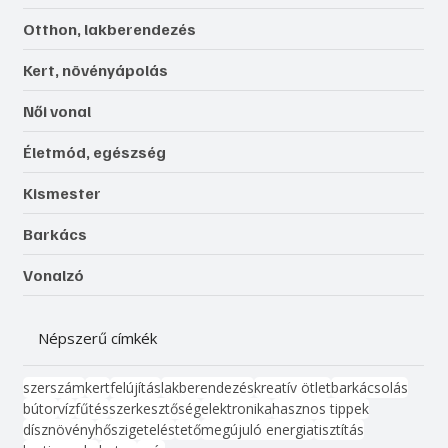
Otthon, lakberendezés
Kert, növényápolás
Női vonal
Életmód, egészség
Kismester
Barkács
Vonalzó
Népszerű címkék
szerszám
kert
felújítás
lakberendezés
kreatív ötlet
barkácsolás
bútor
víz
fűtés
szerkesztőség
elektronika
hasznos tippek
dísznövény
hőszigetelés
tető
megújuló energia
tisztítás