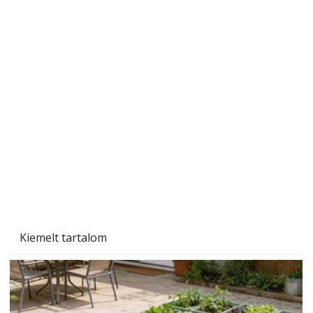
Szárazság a kertben – az aszály hatása a
növényekre és a védekezés lehetőségei
Kiemelt tartalom