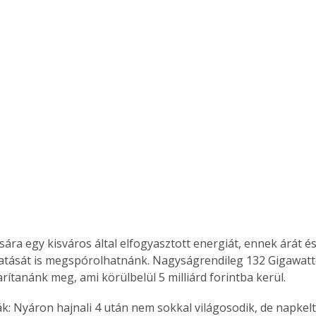
sára egy kisváros által elfogyasztott energiát, ennek árát é
atását is megspórolhatnánk. Nagyságrendileg 132 Gigawattó
rítanánk meg, ami körülbelül 5 milliárd forintba kerül.
ák: Nyáron hajnali 4 után nem sokkal világosodik, de napkel