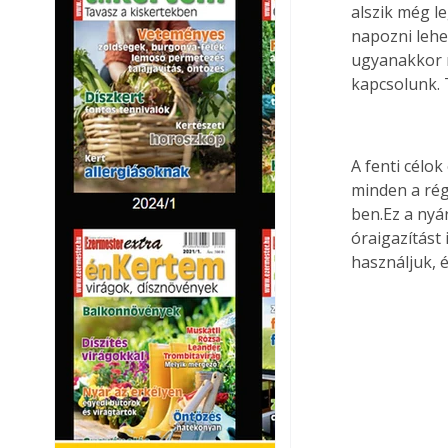
alszik még l
napozni lehet
ugyanakkor r
kapcsolunk. 
A fenti célok
minden a rég
ben.Ez a nyá
óraigazítást
használjuk, é