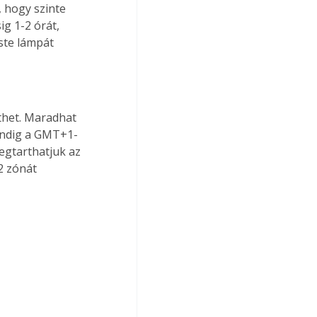
 hogy szinte 
ig 1-2 órát, 
ste lámpát 
ethet. Maradhat 
indig a GMT+1-
egtarthatjuk az 
2 zónát 