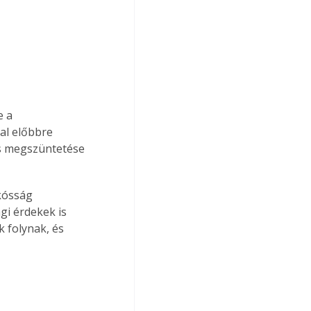
 a 
al előbbre 
ás megszüntetése 
kósság 
gi érdekek is 
 folynak, és 