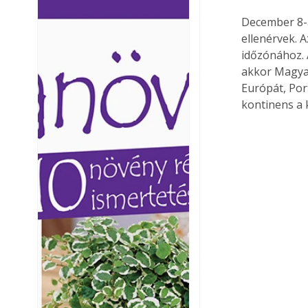
Ezermester lapszámai. A
Ezermester lapszámai
December 8-á
Laptapir kényelmes megoldás,
Laptapir kényelmes 
ellenérvek. 
mert: – t
mert: – t
időzónához. 
akkor Magyar
Európát, Por
kontinens a 