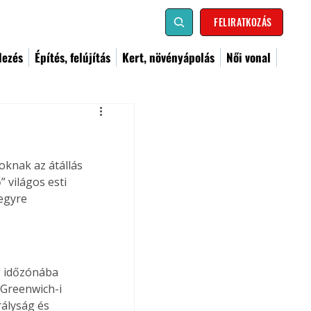
FELIRATKOZÁS
dezés
Építés, felújítás
Kert, növényápolás
Női vonal
oknak az átállás 
 világos esti 
 egyre 
 időzónába 
 Greenwich-i 
ályság és 