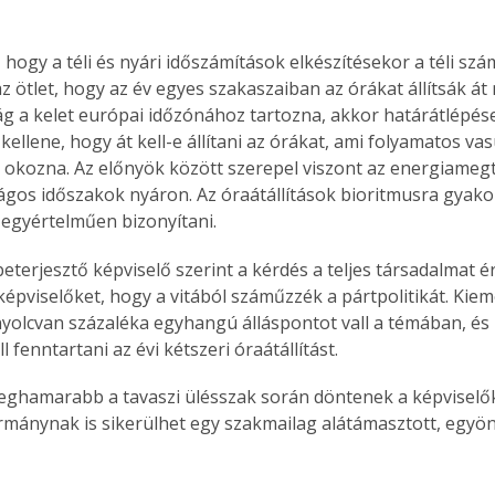
t, hogy a téli és nyári időszámítások elkészítésekor a téli szá
z ötlet, hogy az év egyes szakaszaiban az órákat állítsák át 
 a kelet európai időzónához tartozna, akkor határátlépés
ellene, hogy át kell-e állítani az órákat, ami folyamatos va
okozna. Az előnyök között szerepel viszont az energiamegta
ágos időszakok nyáron. Az óraátállítások bioritmusra gyako
 egyértelműen bizonyítani.
beterjesztő képviselő szerint a kérdés a teljes társadalmat éri
képviselőket, hogy a vitából száműzzék a pártpolitikát. Kiem
yolcvan százaléka egyhangú álláspontot vall a témában, és 
 fenntartani az évi kétszeri óraátállítást.
leghamarabb a tavaszi ülésszak során döntenek a képviselők
mánynak is sikerülhet egy szakmailag alátámasztott, egyön