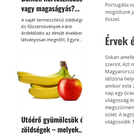
Portugália v
vagy magaságyás?
mögöttünk já
Helytakarékos
ősszel.
A saját termesztésű zöldségek
kertészkedés
és fűszernövények iránti
érdeklődés az elmúlt években
Érvek 
látványosan megnőtt. Egyre
többen szeretnék tudni, honnan
származik az élelmiszer az
Sokan amelle
asztalukra, miközben a
szerint. Azt
kertészkedés sokak számára
Magyarország
kikapcsolódást és feltöltődést
időzóna hely
is jelent.
amikor este 
nap egy óráv
világosság é
megszűnnének
sötét. A leg
Utóérő gyümölcsök és
világosodik.
zöldségek – melyek