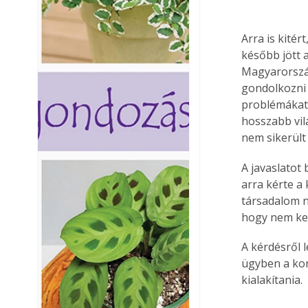
Arra is kitér
később jött a
Magyarország
gondolkozni k
problémákat 
hosszabb vil
nem sikerült
A javaslatot 
arra kérte a 
társadalom n
hogy nem kell
A kérdésről 
ügyben a kor
kialakítania.