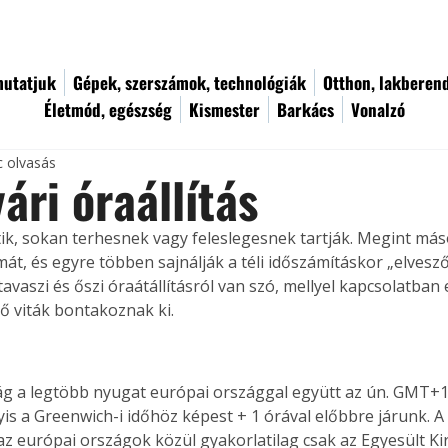
utatjuk
Gépek, szerszámok, technológiák
Otthon, lakberen
Életmód, egészség
Kismester
Barkács
Vonalzó
c olvasás
yári óraállítás
ik, sokan terhesnek vagy feleslegesnek tartják. Megint más
t, és egyre többen sajnálják a téli időszámításkor „elvesző”
 tavaszi és őszi óraátállításról van szó, mellyel kapcsolatban
ő viták bontakoznak ki.
g a legtöbb nyugat európai országgal együtt az ún. GMT+1
yis a Greenwich-i időhöz képest + 1 órával előbbre járunk. A
z európai országok közül gyakorlatilag csak az Egyesült Kir