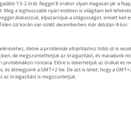
egalább 1.5-2 órát. Reggel 8 órakor olyan magasan jár a Nap,
. Még a leghosszabb nyári estéken is világítani kell lefekvés
eggel átalusszuk, elpazaroljuk a világosságot, emiatt kell e
Télen túl korán van sötét: decemberben már délután 4-kor.
 eléréséhez, illetve a problémák elhárításhoz több út is vez
iben, de megszüntethetjük az óraigazítást, és maradunk m
ri problémákon rontana. Előre is tekerhetjük az órákat és m
 is, és átmegyünk a GMT+2-be. De azt is lehet, hogy a GMT+
s az óraigazítást is megszüntetjük.