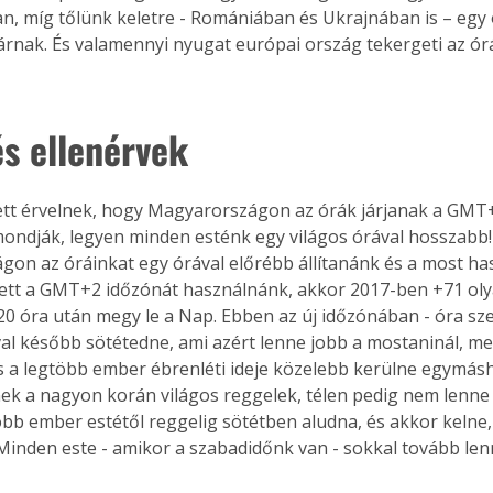
an, míg tőlünk keletre - Romániában és Ukrajnában is – egy 
rnak. És valamennyi nyugat európai ország tekergeti az órá
és ellenérvek
tt érvelnek, hogy Magyarországon az órák járjanak a GMT
 mondják, legyen minden esténk egy világos órával hosszabb!
on az óráinkat egy órával előrébb állítanánk és a most h
ett a GMT+2 időzónát használnánk, akkor 2017-ben +71 olya
20 óra után megy le a Nap. Ebben az új időzónában - óra sze
al később sötétedne, ami azért lenne jobb a mostaninál, mer
s a legtöbb ember ébrenléti ideje közelebb kerülne egymás
 a nagyon korán világos reggelek, télen pedig nem lenne 
több ember estétől reggelig sötétben aludna, és akkor kelne,
 Minden este - amikor a szabadidőnk van - sokkal tovább len