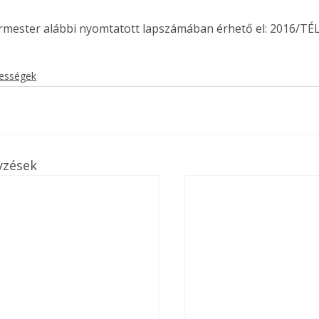
ermester alábbi nyomtatott lapszámában érhető el: 2016/TÉL
kességek
yzések
ertben,
Gyógyító növények: a
sban
természet kincsei az