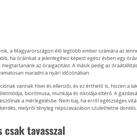
Együtt jobban megéri!
Bővebb információ itt!
k az
Együtt jobban megéri! A
mester
könyvek tetszőleges
nik, a Magyarországon élő legtöbb ember számára az lenne
er Old
párosítással kedvezményes
abb, ha óráinkat a jelenlegihez képest egész évben egy óráv
áron, 0 Ft postaköltséggel
 megtartanánk az óraigazítást. A másik pedig az óraátállít
ptapir új,
megrendelhetők!
lyamatosan maradni a nyári időzónában. 
és egyedi
tt
iónak vannak hívei és ellenzői, és ez érthető is, hiszen a la
lvasására
életmódja, bioritmusa, munkája és iskolája eltérő. A gazdasá
elefonon
eszólnak a mérlegelésbe. Nem baj, ha erről egészséges viták
nyelmesen
a kérdés, melyről tényleg népszavazáson születhetne döntés.
ben vagy
t is
. Bárhol,
s csak tavasszal
ön élve
ashatók az