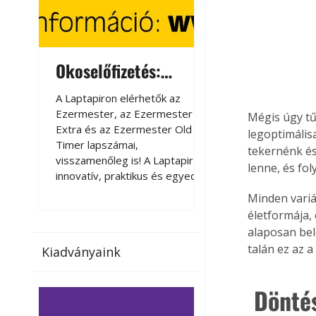
Okoselőfizetés:
Okoselőfizetés
Ezermester Extra
A Laptapiron elérhetők az
A Laptapiron elérhető
Ezermester, az Ezermester
Ezermester, az Ezer
Mégis úgy tű
Extra és az Ezermester Old
Extra és az Ezermest
legoptimális
Timer lapszámai,
Timer lapszámai,
tekernénk és
visszamenőleg is! A Laptapir új,
visszamenőleg is! A La
lenne, és fo
innovatív, praktikus és egyedi
innovatív, praktikus 
megoldás a nyomtatott
megoldás a nyomtato
Minden variác
magazinok digitális olvasására
magazinok digitális o
életformája, 
számítógépen, okostelefonon
számítógépen, okost
alaposan bel
vagy táblagépen. Kényelmesen
vagy táblagépen. Ké
talán ez az 
Kiadványaink
az otthonában, útközben vagy
az otthonában, útköz
nyaralás, pihenés alatt is
nyaralás, pihenés alat
elérhetők lapszámaink. Bárhol,
elérhetők lapszámaink
 Dönté
bármikor, akár külföldön élve
bármikor, akár külföld
vagy dolgozva is olvashatók az
vagy dolgozva is olv