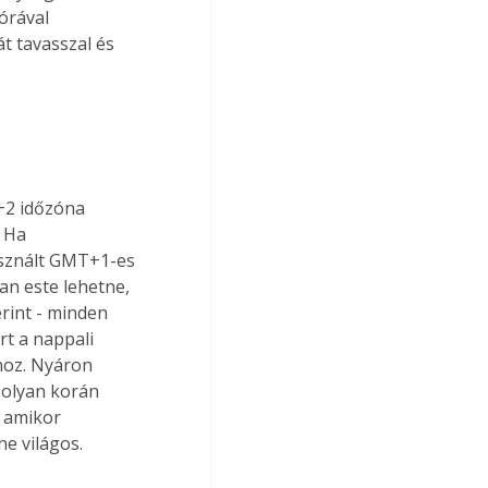
órával 
t tavasszal és 
+2 időzóna 
 Ha 
asznált GMT+1-es 
n este lehetne, 
rint - minden 
t a nappali 
hoz. Nyáron 
olyan korán 
 amikor 
ne világos.