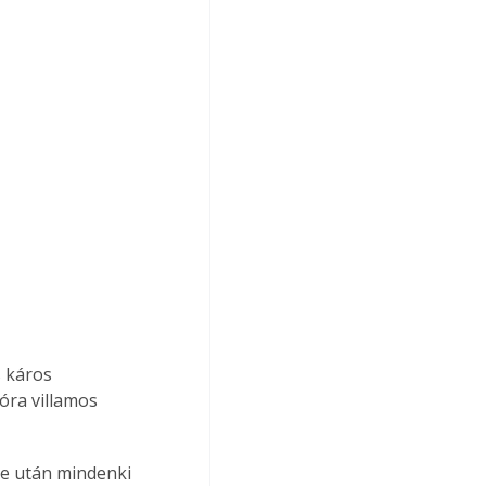
s káros 
ra villamos 
te után mindenki 