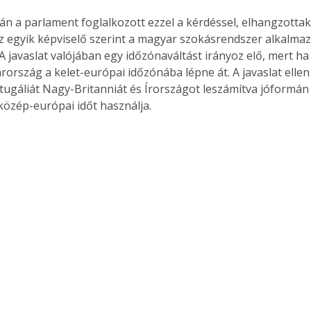
. A
n a parlament foglalkozott ezzel a kérdéssel, elhangzottak
megoldás,
Az egyik képviselő szerint a magyar szokásrendszer alkalmaz
A javaslat valójában egy időzónaváltást irányoz elő, mert ha
ország a kelet-európai időzónába lépne át. A javaslat ellen 
tugáliát Nagy-Britanniát és Írországot leszámítva jóformán
közép-európai időt használja.