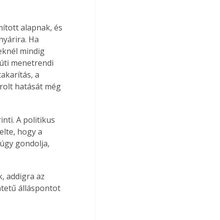
mított alapnak, és 
nyárira. Ha 
eknél mindig 
súti menetrendi 
karítás, a 
rolt hatását még 
nti. A politikus 
elte, hogy a 
úgy gondolja, 
, addigra az 
tetű álláspontot 