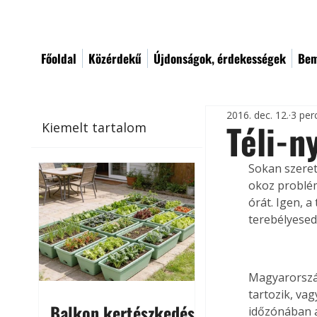
Főoldal
Közérdekű
Újdonságok, érdekességek
Bem
2016. dec. 12.
3 per
Téli-n
Kiemelt tartalom
Sokan szeret
okoz problémá
órát. Igen, a
terebélyesed
Magyarorszá
tartozik, vag
Balkon kertészkedés
időzónában a