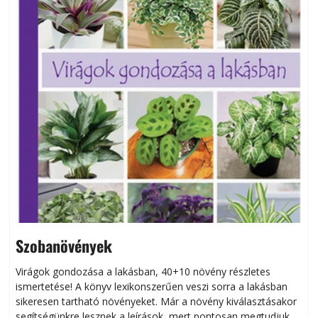
Szobanövények
Virágok gondozása a lakásban, 40+10 növény részletes
ismertetése! A könyv lexikonszerűen veszi sorra a lakásban
s
sikeresen tart­ha­tó növényeket. Már a növény kiválasztásakor
h
segítségünkre lesznek a leírások, mert pontosan megtudjuk,
k