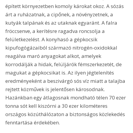
épített környezetben komoly károkat okoz. A sózás 
árt a ruházatnak, a cipőnek, a növényzetnek, a 
kutyák talpának és az utaknak egyaránt. A falra 
fröccsenve, a kerítésre ragadva roncsolja a 
felületkezelést. A konyhasó a gépkocsik 
kipufogógázaiból származó nitrogén-oxidokkal 
reagálva maró anyagokat alkot, amelyek 
korrodálják a hidak, felüljárók fémszerkezetét, de 
magukat a gépkocsikat is. Az ilyen jégtelenítés 
eredményeként a beszivárgó sós víz miatt a talajba 
rejtett közművek is jelentősen károsodnak. 
Hazánkban egy átlagosnak mondható télen 70 ezer 
tonna sót kell kiszórni a 30 ezer kilométeres 
országos közúthálózaton a biztonságos közlekedés 
fenntartása érdekében.