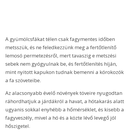
A gyümölcsfákat télen csak fagymentes időben 
metsszük, és ne feledkezzünk meg a fertőtlenítő 
lemosó permetezésről, mert tavaszig e metszési 
sebek nem gyógyulnak be, és fertőtlenítés híján, 
mint nyitott kapukon tudnak bemenni a kórokozók 
a fa szöveteibe.
Az alacsonyabb évelő növények töveire nyugodtan 
ráhordhatjuk a járdákról a havat, a hótakarás alatt 
ugyanis sokkal enyhébb a hőmérséklet, és kisebb a 
fagyveszély, mivel a hó és a közte lévő levegő jól 
hőszigetel.