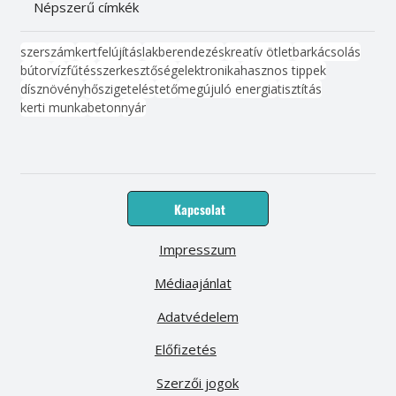
Népszerű címkék
szerszám
kert
felújítás
lakberendezés
kreatív ötlet
barkácsolás
bútor
víz
fűtés
szerkesztőség
elektronika
hasznos tippek
dísznövény
hőszigetelés
tető
megújuló energia
tisztítás
kerti munka
beton
nyár
Kapcsolat
Impresszum
Médiaajánlat
Adatvédelem
Előfizetés
Szerzői jogok