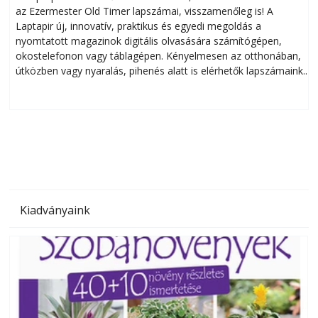
az Ezermester Old Timer lapszámai, visszamenőleg is! A
Laptapir új, innovatív, praktikus és egyedi megoldás a
L
nyomtatott magazinok digitális olvasására számítógépen,
okostelefonon vagy táblagépen. Kényelmesen az otthonában,
útközben vagy nyaralás, pihenés alatt is elérhetők lapszámaink.
ú
Bárhol, bármikor, akár külföldön élve vagy dolgozva is
B
olvashatók az Ezermester lapszámai. A Laptapir kényelmes
megoldás, mert: – t
Kiadványaink