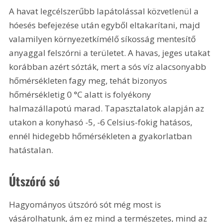
A havat legcélszerűbb lapátolással közvetlenül a 
hóesés befejezése után egyből eltakarítani, majd 
valamilyen környezetkímélő síkosság mentesítő 
anyaggal felszórni a területet. A havas, jeges utakat 
korábban azért sózták, mert a sós víz alacsonyabb 
hőmérsékleten fagy meg, tehát bizonyos 
hőmérsékletig 
0 °C
 alatt is folyékony 
halmazállapotú marad. Tapasztalatok alapján az 
utakon a konyhasó -5, -6 Celsius-fokig hatásos, 
ennél hidegebb hőmérsékleten a gyakorlatban 
hatástalan. 
Útszóró só
Hagyományos útszóró sót még most is 
vásárolhatunk, ám ez mind a természetes, mind az 