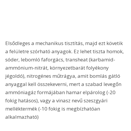
Elsődleges a mechanikus tisztítás, majd ezt követik 
a felületre szórható anyagok. Ez lehet tiszta homok, 
sóder, lebomló faforgács, transheat (karbamid-
ammónium-nitrát, környezetbarát folyékony 
jégoldó), nitrogénes műtrágya, amit bomlás gátló 
anyaggal kell összekeverni, mert a szabad levegőn 
ammóniagáz formájában hamar elpárolog (-20 
fokig hatásos), vagy a vinasz nevű szeszgyári 
melléktermék (-10 fokig is megbízhatóan 
alkalmazható)