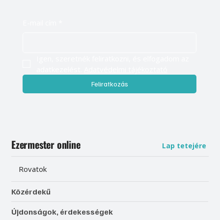
E-mail cím
*
Igen, szeretnék feliratkozni, és elfogadom az 
adatkezelést. 
Adatvédelmi tájékoztató
Feliratkozás
Ezermester online
Lap tetejére
Rovatok
Közérdekű
Újdonságok, érdekességek