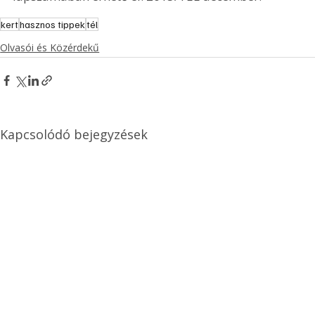
kert
hasznos tippek
tél
Olvasói és Közérdekű
Kapcsolódó bejegyzések