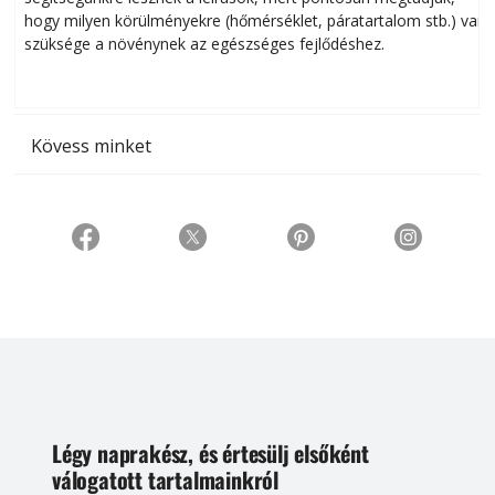
hogy milyen körülményekre (hőmérséklet, páratartalom stb.) van
szüksége a növénynek az egészséges fejlődéshez.
t
Kövess minket
Légy naprakész, és értesülj elsőként
válogatott tartalmainkról