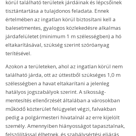
körül található területek járdáinak és lépcsőinek 
tisztántartása a tulajdonos feladata. Ennek 
értelmében az ingatlan körül biztosítani kell a 
balesetmentes, gyalogos közlekedésre alkalmas 
járdafelületet (minimum 
1 m
 szélességben) a hó 
eltakarításával, szükség szerint szóróanyag 
terítésével.
Azokon a területeken, ahol az ingatlan körül nem 
található járda, ott az úttestből szükséges 
1,0 m
szélességben a havat eltakarítani a jelenleg 
hatályos jogszabályok szerint. A síkosság-
mentesítés ellenőrzését általában a városokban 
működő közterület felügyelet végzi, falvakban 
pedig a polgármesteri hivatalnál az erre kijelölt 
személy. Amennyiben hiányosságot tapasztalnak, 
felszólítással élhetnek, és szabálysértési eljárás 