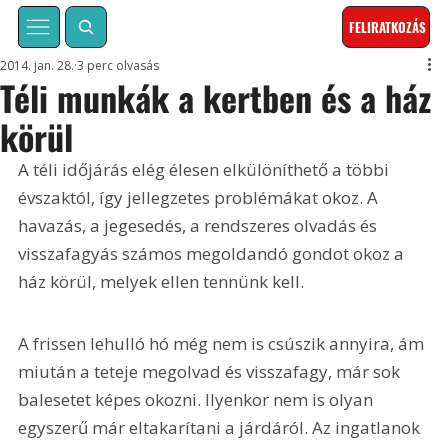
FELIRATKOZÁS
2014. jan. 28.
3 perc olvasás
Téli munkák a kertben és a ház
körül
A téli időjárás elég élesen elkülöníthető a többi 
évszaktól, így jellegzetes problémákat okoz. A 
havazás, a jegesedés, a rendszeres olvadás és 
visszafagyás számos megoldandó gondot okoz a 
ház körül, melyek ellen tennünk kell.
A frissen lehulló hó még nem is csúszik annyira, ám 
miután a teteje megolvad és visszafagy, már sok 
balesetet képes okozni. Ilyenkor nem is olyan 
egyszerű már eltakarítani a járdáról. Az ingatlanok 