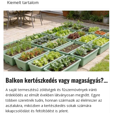
Kiemelt tartalom
Balkon kertészkedés vagy magaságyás?
Helytakarékos kertészkedés
A saját termesztésű zöldségek és fűszernövények iránti
érdeklődés az elmúlt években látványosan megnőtt. Egyre
többen szeretnék tudni, honnan származik az élelmiszer az
l
asztalukra, miközben a kertészkedés sokak számára
kikapcsolódást és feltöltődést is jelent.
é