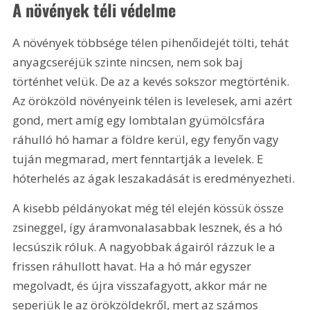
A növények téli védelme
A növények többsége télen pihenőidejét tölti, tehát 
anyagcseréjük szinte nincsen, nem sok baj 
történhet velük. De az a kevés sokszor megtörténik. 
Az örökzöld növényeink télen is levelesek, ami azért 
gond, mert amíg egy lombtalan gyümölcsfára 
ráhulló hó hamar a földre kerül, egy fenyőn vagy 
tuján megmarad, mert fenntartják a levelek. E 
hóterhelés az ágak leszakadását is eredményezheti.
A kisebb példányokat még tél elején kössük össze 
zsineggel, így áramvonalasabbak lesznek, és a hó 
lecsúszik róluk. A nagyobbak ágairól rázzuk le a 
frissen ráhullott havat. Ha a hó már egyszer 
megolvadt, és újra visszafagyott, akkor már ne 
seperjük le az örökzöldekről, mert az számos 