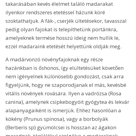
takarásában kevés élelmet találó madarakat 
ilyenkor rendszeres etetéssel házunk köré 
szoktathatjuk. A fák-, cserjék ültetésekor, tavasszal 
pedig olyan fajokat is telepíthetünk portánkra, 
amelyeknek termése hosszú ideig nem hullik le, 
ezzel madaraink etetését helyettünk oldják meg.
A madárvonzó növényfajoknak egy része 
hazánkban is őshonos, így elültetésüket követően 
nem igényelnek különösebb gondozást, csak arra 
figyeljünk, hogy ne szaporodjanak el más, kevésbé 
vitális növények rovására. Ilyen a vadrózsa (Rosa 
canina), amelynek csipkebogyóit gyógytea és lekvár 
alapanyagaiként is ismerjük. Ehhez hasonlóan a 
kökény (Prunus spinosa), vagy a borbolyák 
(Berberis sp) gyümölcsei is hosszan az ágakon 
maradnak, táplálékul szolgálva a madaraknak. 