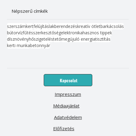
Népszerű címkék
szerszám
kert
felújítás
lakberendezés
kreatív ötlet
barkácsolás
bútor
víz
fűtés
szerkesztőség
elektronika
hasznos tippek
dísznövény
hőszigetelés
tető
megújuló energia
tisztítás
kerti munka
beton
nyár
Kapcsolat
Impresszum
Médiaajánlat
Adatvédelem
Előfizetés