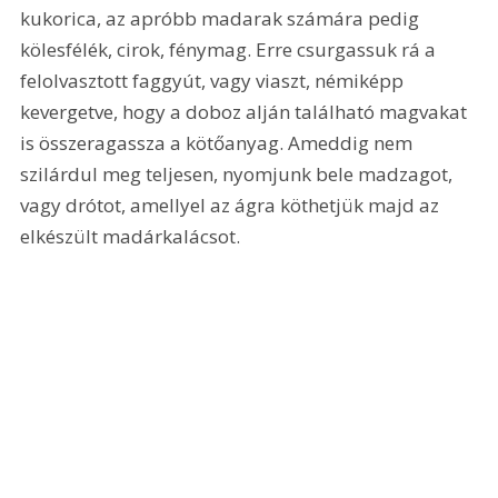
kukorica, az apróbb madarak számára pedig 
kölesfélék, cirok, fénymag. Erre csurgassuk rá a 
felolvasztott faggyút, vagy viaszt, némiképp 
kevergetve, hogy a doboz alján található magvakat 
is összeragassza a kötőanyag. Ameddig nem 
szilárdul meg teljesen, nyomjunk bele madzagot, 
vagy drótot, amellyel az ágra köthetjük majd az 
elkészült madárkalácsot.