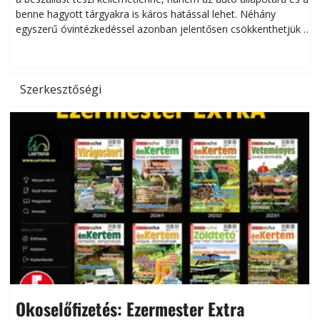
benne hagyott tárgyakra is káros hatással lehet. Néhány
egyszerű óvintézkedéssel azonban jelentősen csökkenthetjük a
hőség káros hatásait.
l
Szerkesztőségi
Okoselőfizetés: Ezermester Extra