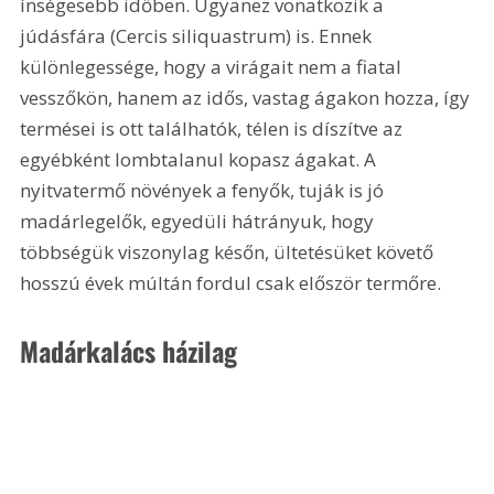
ínségesebb időben. Ugyanez vonatkozik a 
júdásfára (Cercis siliquastrum) is. Ennek 
különlegessége, hogy a virágait nem a fiatal 
vesszőkön, hanem az idős, vastag ágakon hozza, így 
termései is ott találhatók, télen is díszítve az 
egyébként lombtalanul kopasz ágakat. A 
nyitvatermő növények a fenyők, tuják is jó 
madárlegelők, egyedüli hátrányuk, hogy 
többségük viszonylag későn, ültetésüket követő 
hosszú évek múltán fordul csak először termőre.
Madárkalács házilag