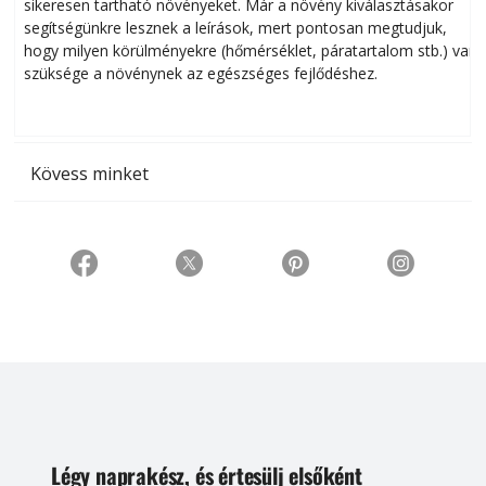
sikeresen tart­ha­tó növényeket. Már a növény kiválasztásakor
h
segítségünkre lesznek a leírások, mert pontosan megtudjuk,
k
hogy milyen körülményekre (hőmérséklet, páratartalom stb.) van
szüksége a növénynek az egészséges fejlődéshez.
t
Kövess minket
Légy naprakész, és értesülj elsőként