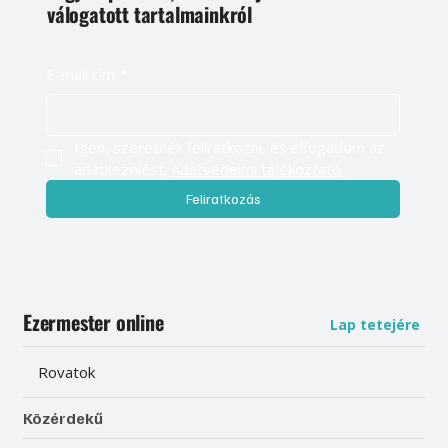
válogatott tartalmainkról
E-mail cím
*
Igen, szeretnék feliratkozni, és elfogadom az 
adatkezelést. 
Adatvédelmi tájékoztató
Feliratkozás
Ezermester online
Lap tetejére
Rovatok
Közérdekű