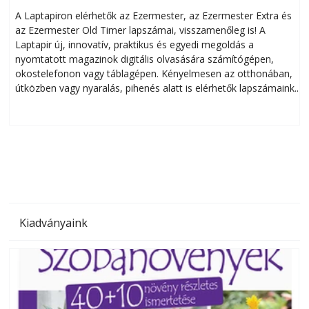
A Laptapiron elérhetők az Ezermester, az Ezermester Extra és
az Ezermester Old Timer lapszámai, visszamenőleg is! A
Laptapir új, innovatív, praktikus és egyedi megoldás a
L
nyomtatott magazinok digitális olvasására számítógépen,
okostelefonon vagy táblagépen. Kényelmesen az otthonában,
útközben vagy nyaralás, pihenés alatt is elérhetők lapszámaink.
ú
Bárhol, bármikor, akár külföldön élve vagy dolgozva is
B
olvashatók az Ezermester lapszámai. A Laptapir kényelmes
megoldás, mert: – t
Kiadványaink