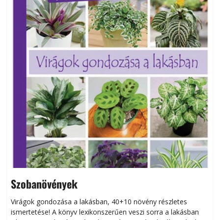
Szobanövények
Virágok gondozása a lakásban, 40+10 növény részletes
ismertetése! A könyv lexikonszerűen veszi sorra a lakásban
s