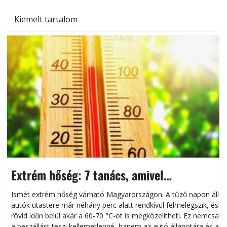
Kiemelt tartalom
Extrém hőség: 7 tanács, amivel
megóvhatjuk autónkat a nyári károktól
Ismét extrém hőség várható Magyarországon. A tűző napon álló
autók utastere már néhány perc alatt rendkívül felmelegszik, és
rövid időn belül akár a 60-70 °C-ot is megközelítheti. Ez nemcsak
n
a beszállást teszi kellemetlenné, hanem az autó állapotára és a