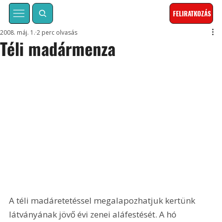
FELIRATKOZÁS
2008. máj. 1.
2 perc olvasás
Téli madármenza
A téli madáretetéssel megalapozhatjuk kertünk 
látványának jövő évi zenei aláfestését. A hó 