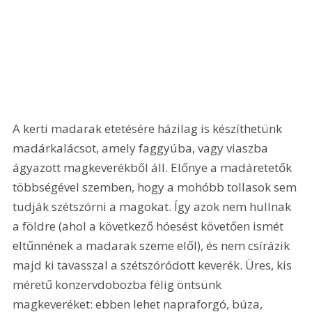
A kerti madarak etetésére házilag is készíthetünk 
madárkalácsot, amely faggyúba, vagy viaszba 
ágyazott magkeverékből áll. Előnye a madáretetők 
többségével szemben, hogy a mohóbb tollasok sem 
tudják szétszórni a magokat. Így azok nem hullnak 
a földre (ahol a következő hóesést követően ismét 
eltűnnének a madarak szeme elől), és nem csírázik 
majd ki tavasszal a szétszóródott keverék. Üres, kis 
méretű konzervdobozba félig öntsünk 
magkeveréket: ebben lehet napraforgó, búza, 