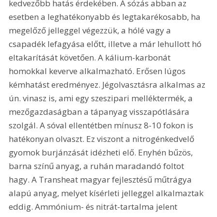
kedvezőbb hatás érdekében. A sózás abban az 
esetben a leghatékonyabb és legtakarékosabb, ha 
megelőző jelleggel végezzük, a hólé vagy a 
csapadék lefagyása előtt, illetve a már lehullott hó 
eltakarítását követően. A kálium-karbonát 
homokkal keverve alkalmazható. Erősen lúgos 
kémhatást eredményez. Jégolvasztásra alkalmas az 
ún. vinasz is, ami egy szeszipari melléktermék, a 
mezőgazdaságban a tápanyag visszapótlására 
szolgál. A sóval ellentétben mínusz 8-10 fokon is 
hatékonyan olvaszt. Ez viszont a nitrogénkedvelő 
gyomok burjánzását idézheti elő. Enyhén bűzös, 
barna színű anyag, a ruhán maradandó foltot 
hagy. A Transheat magyar fejlesztésű műtrágya 
alapú anyag, melyet kísérleti jelleggel alkalmaztak 
eddig. Ammónium- és nitrát-tartalma jelent 