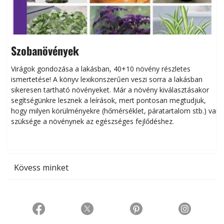
Szobanövények
Virágok gondozása a lakásban, 40+10 növény részletes
ismertetése! A könyv lexikonszerűen veszi sorra a lakásban
s
sikeresen tart­ha­tó növényeket. Már a növény kiválasztásakor
h
segítségünkre lesznek a leírások, mert pontosan megtudjuk,
k
hogy milyen körülményekre (hőmérséklet, páratartalom stb.) van
szüksége a növénynek az egészséges fejlődéshez.
t
Kövess minket