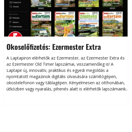
Okoselőfizetés: Ezermester Extra
A Laptapiron elérhetők az Ezermester, az Ezermester Extra és
az Ezermester Old Timer lapszámai, visszamenőleg is! A
Laptapir új, innovatív, praktikus és egyedi megoldás a
L
nyomtatott magazinok digitális olvasására számítógépen,
okostelefonon vagy táblagépen. Kényelmesen az otthonában,
útközben vagy nyaralás, pihenés alatt is elérhetők lapszámaink.
ú
Bárhol, bármikor, akár külföldön élve vagy dolgozva is
B
olvashatók az Ezermester lapszámai. A Laptapir kényelmes
megoldás, mert: – t