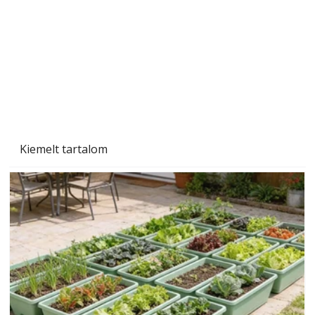
Szárazság a kertben – az aszály hatása a
növényekre és a védekezés lehetőségei
Kiemelt tartalom