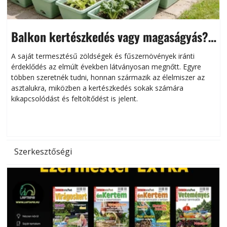
Balkon kertészkedés vagy magaságyás?
Helytakarékos kertészkedés
A saját termesztésű zöldségek és fűszernövények iránti
érdeklődés az elmúlt években látványosan megnőtt. Egyre
többen szeretnék tudni, honnan származik az élelmiszer az
l
asztalukra, miközben a kertészkedés sokak számára
kikapcsolódást és feltöltődést is jelent.
é
d
Szerkesztőségi