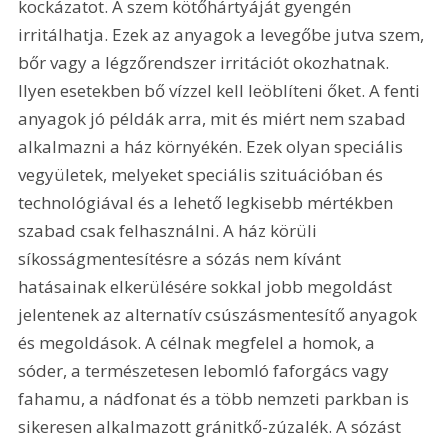
kockázatot. A szem kötőhártyáját gyengén 
irritálhatja. Ezek az anyagok a levegőbe jutva szem, 
bőr vagy a légzőrendszer irritációt okozhatnak. 
Ilyen esetekben bő vízzel kell leöblíteni őket. A fenti 
anyagok jó példák arra, mit és miért nem szabad 
alkalmazni a ház környékén. Ezek olyan speciális 
vegyületek, melyeket speciális szituációban és 
technológiával és a lehető legkisebb mértékben 
szabad csak felhasználni. A ház körüli 
síkosságmentesítésre a sózás nem kívánt 
hatásainak elkerülésére sokkal jobb megoldást 
jelentenek az alternatív csúszásmentesítő anyagok 
és megoldások. A célnak megfelel a homok, a 
sóder, a természetesen lebomló faforgács vagy 
fahamu, a nádfonat és a több nemzeti parkban is 
sikeresen alkalmazott gránitkő-zúzalék. A sózást 