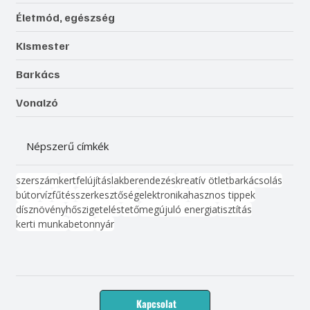
Életmód, egészség
Kismester
Barkács
Vonalzó
Népszerű címkék
szerszám
kert
felújítás
lakberendezés
kreatív ötlet
barkácsolás
bútor
víz
fűtés
szerkesztőség
elektronika
hasznos tippek
dísznövény
hőszigetelés
tető
megújuló energia
tisztítás
kerti munka
beton
nyár
Kapcsolat