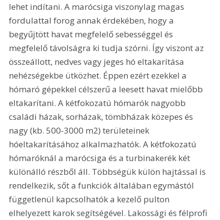
lehet indítani. A marócsiga viszonylag magas 
fordulattal forog annak érdekében, hogy a 
begyűjtött havat megfelelő sebességgel és 
megfelelő távolságra ki tudja szórni. Így viszont az 
összeállott, nedves vagy jeges hó eltakarítása 
nehézségekbe ütközhet. Éppen ezért ezekkel a 
hómaró gépekkel célszerű a leesett havat mielőbb 
eltakarítani. A kétfokozatú hómarók nagyobb 
családi házak, sorházak, tömbházak közepes és 
nagy (kb. 500-3000 m2) területeinek 
hóeltakarításához alkalmazhatók. A kétfokozatú 
hómaróknál a marócsiga és a turbinakerék két 
különálló részből áll. Többségük külön hajtással is 
rendelkezik, sőt a funkciók általában egymástól 
függetlenül kapcsolhatók a kezelő pulton 
elhelyezett karok segítségével. Lakossági és félprofi 