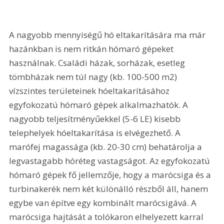
A nagyobb mennyiségű hó eltakarítására ma már 
hazánkban is nem ritkán hómaró gépeket 
használnak. Családi házak, sorházak, esetleg 
tömbházak nem túl nagy (kb. 100-500 m2) 
vízszintes területeinek hóeltakarításához 
egyfokozatú hómaró gépek alkalmazhatók. A 
nagyobb teljesítményűekkel (5-6 LE) kisebb 
telephelyek hóeltakarítása is elvégezhető. A 
marófej magassága (kb. 20-30 cm) behatárolja a 
legvastagabb hóréteg vastagságot. Az egyfokozatú 
hómaró gépek fő jellemzője, hogy a marócsiga és a 
turbinakerék nem két különálló részből áll, hanem 
egybe van építve egy kombinált marócsigává. A 
marócsiga hajtását a tolókaron elhelyezett karral 