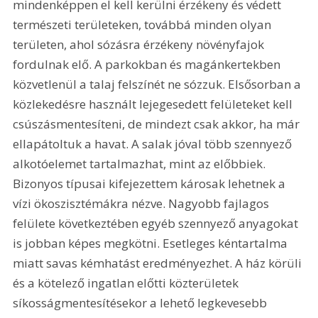
mindenképpen el kell kerülni érzékeny és védett 
természeti területeken, továbbá minden olyan 
területen, ahol sózásra érzékeny növényfajok 
fordulnak elő. A parkokban és magánkertekben 
közvetlenül a talaj felszínét ne sózzuk. Elsősorban a 
közlekedésre használt lejegesedett felületeket kell 
csúszásmentesíteni, de mindezt csak akkor, ha már 
ellapátoltuk a havat. A salak jóval több szennyező 
alkotóelemet tartalmazhat, mint az előbbiek. 
Bizonyos típusai kifejezettem károsak lehetnek a 
vízi ökoszisztémákra nézve. Nagyobb fajlagos 
felülete következtében egyéb szennyező anyagokat 
is jobban képes megkötni. Esetleges kéntartalma 
miatt savas kémhatást eredményezhet. A ház körüli 
és a kötelező ingatlan előtti közterületek 
síkosságmentesítésekor a lehető legkevesebb 