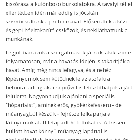
kiszórása a különböző burkolatokra. A tavalyi téllel 
ellentétben idén már eddig is jócskán 
szembesültünk a problémával. Előkerültek a kézi 
és gépi hóeltakarító eszközök, és nekiláthattunk a 
munkának. 
Legjobban azok a szorgalmasok járnak, akik szinte 
folyamatosan, már a havazás idején is takarítják a 
havat. Amíg még nincs lefagyva, és a nehéz 
lépésnyomok sem kötődnek le az aszfaltra, 
betonra, addig akár seprűvel is letisztíthatjuk a járt 
felületet. Nagyon tudjuk ajánlani a speciális 
"hópartvist", aminek erős, gyökérkefeszerű - de 
műanyagból készült - fejrésze felkaparja a 
lábnyomok alatt letapadt hófoltokat is. A frissen 
hullott havat könnyű műanyag lapáttal is 
eltakaríthatjuk, bár erre könnyen rátapad a hó, és 