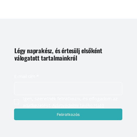
Légy naprakész, és értesülj elsőként
válogatott tartalmainkról
E-mail cím
*
Igen, szeretnék feliratkozni, és elfogadom az 
adatkezelést. 
Adatvédelmi tájékoztató
Feliratkozás