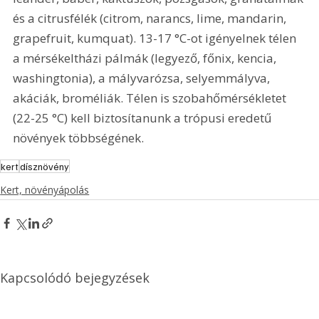
és a citrusfélék (citrom, narancs, lime, mandarin, 
grapefruit, kumquat). 13-17 °C-ot igényelnek télen 
a mérsékeltházi pálmák (legyező, főnix, kencia, 
washingtonia), a mályvarózsa, selyemmályva, 
akáciák, broméliák. Télen is szobahőmérsékletet 
(22-25 °C) kell biztosítanunk a trópusi eredetű 
növények többségének.
kert
dísznövény
Kert, növényápolás
Kapcsolódó bejegyzések