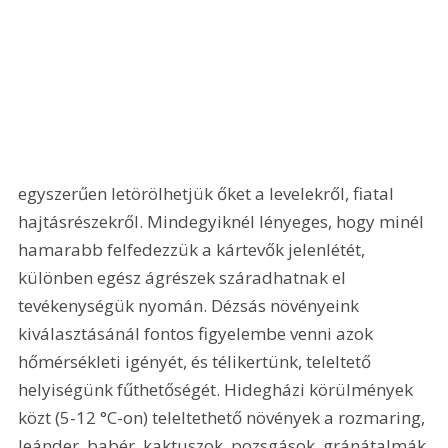
egyszerűen letörölhetjük őket a levelekről, fiatal 
hajtásrészekről. Mindegyiknél lényeges, hogy minél 
hamarabb felfedezzük a kártevők jelenlétét, 
különben egész ágrészek száradhatnak el 
tevékenységük nyomán. Dézsás növényeink 
kiválasztásánál fontos figyelembe venni azok 
hőmérsékleti igényét, és télikertünk, teleltető 
helyiségünk fűthetőségét. Hidegházi körülmények 
közt (5-12 °C-on) teleltethető növények a rozmaring, 
leánder, babér, kaktuszok, pozsgások, gránátalmák 