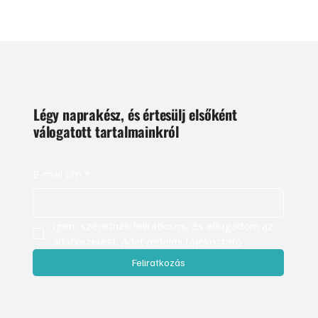
Légy naprakész, és értesülj elsőként
válogatott tartalmainkról
E-mail cím
*
Igen, szeretnék feliratkozni, és elfogadom az 
adatkezelést. 
Adatvédelmi tájékoztató
Feliratkozás