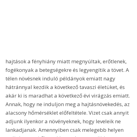
hajtások a fényhiány miatt megnyúltak, erőtlenek, 
fogékonyak a betegségekre és legyengítik a tövet. A 
télen növésnek induló példányok emiatt nagy 
hátránnyal kezdik a következő tavaszi életüket, és 
akár ki is maradhat a következő évi virágzás emiatt. 
Annak, hogy ne induljon meg a hajtásnövekedés, az 
alacsony hőmérséklet előfeltétele. Vizet csak annyit 
adjunk ilyenkor a növényeknek, hogy leveleik ne 
lankadjanak. Amennyiben csak melegebb helyen 