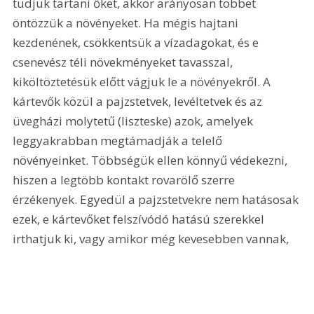
tudjuk tartani őket, akkor arányosan többet 
öntözzük a növényeket. Ha mégis hajtani 
kezdenének, csökkentsük a vízadagokat, és e 
csenevész téli növekményeket tavasszal, 
kiköltöztetésük előtt vágjuk le a növényekről. A 
kártevők közül a pajzstetvek, levéltetvek és az 
üvegházi molytetű (liszteske) azok, amelyek 
leggyakrabban megtámadják a telelő 
növényeinket. Többségük ellen könnyű védekezni, 
hiszen a legtöbb kontakt rovarölő szerre 
érzékenyek. Egyedül a pajzstetvekre nem hatásosak 
ezek, e kártevőket felszívódó hatású szerekkel 
irthatjuk ki, vagy amikor még kevesebben vannak, 