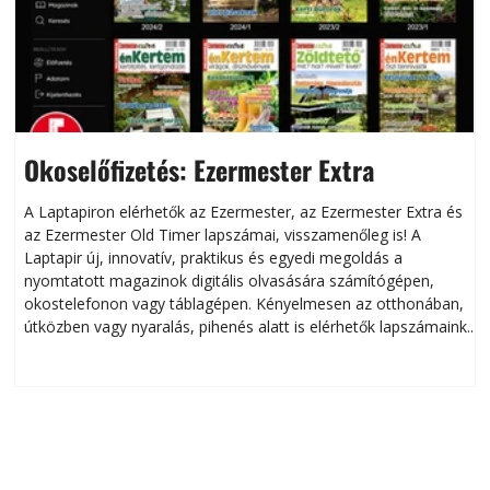
Okoselőfizetés: Ezermester Extra
A Laptapiron elérhetők az Ezermester, az Ezermester Extra és
az Ezermester Old Timer lapszámai, visszamenőleg is! A
Laptapir új, innovatív, praktikus és egyedi megoldás a
L
nyomtatott magazinok digitális olvasására számítógépen,
okostelefonon vagy táblagépen. Kényelmesen az otthonában,
útközben vagy nyaralás, pihenés alatt is elérhetők lapszámaink.
ú
Bárhol, bármikor, akár külföldön élve vagy dolgozva is
B
olvashatók az Ezermester lapszámai. A Laptapir kényelmes
megoldás, mert: – t