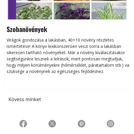
Szobanövények
Virágok gondozása a lakásban, 40+10 növény részletes
ismertetése! A könyv lexikonszerűen veszi sorra a lakásban
s
sikeresen tart­ha­tó növényeket. Már a növény kiválasztásakor
h
segítségünkre lesznek a leírások, mert pontosan megtudjuk,
k
hogy milyen körülményekre (hőmérséklet, páratartalom stb.) van
szüksége a növénynek az egészséges fejlődéshez.
t
Kövess minket