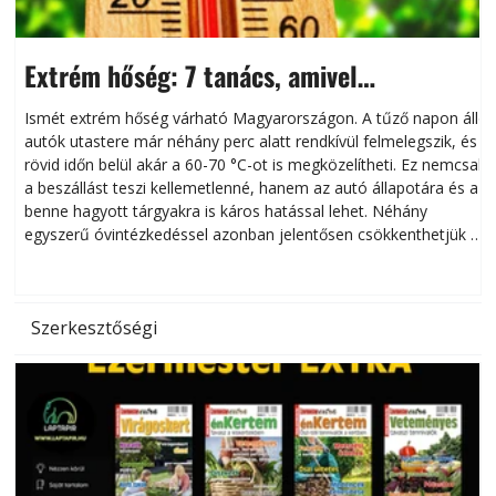
Extrém hőség: 7 tanács, amivel
megóvhatjuk autónkat a nyári károktól
Ismét extrém hőség várható Magyarországon. A tűző napon álló
autók utastere már néhány perc alatt rendkívül felmelegszik, és
rövid időn belül akár a 60-70 °C-ot is megközelítheti. Ez nemcsak
n
a beszállást teszi kellemetlenné, hanem az autó állapotára és a
benne hagyott tárgyakra is káros hatással lehet. Néhány
egyszerű óvintézkedéssel azonban jelentősen csökkenthetjük a
hőség káros hatásait.
l
Szerkesztőségi