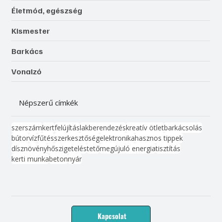
Életmód, egészség
Kismester
Barkács
Vonalzó
Népszerű címkék
szerszám
kert
felújítás
lakberendezés
kreatív ötlet
barkácsolás
bútor
víz
fűtés
szerkesztőség
elektronika
hasznos tippek
dísznövény
hőszigetelés
tető
megújuló energia
tisztítás
kerti munka
beton
nyár
Kapcsolat