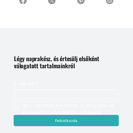
Légy naprakész, és értesülj elsőként
válogatott tartalmainkról
E-mail cím
*
Igen, szeretnék feliratkozni, és elfogadom az 
adatkezelést. 
Adatvédelmi tájékoztató
Feliratkozás