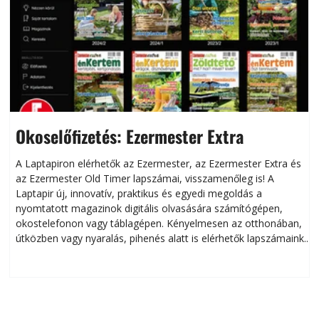
Okoselőfizetés: Ezermester Extra
A Laptapiron elérhetők az Ezermester, az Ezermester Extra és
az Ezermester Old Timer lapszámai, visszamenőleg is! A
Laptapir új, innovatív, praktikus és egyedi megoldás a
L
nyomtatott magazinok digitális olvasására számítógépen,
okostelefonon vagy táblagépen. Kényelmesen az otthonában,
útközben vagy nyaralás, pihenés alatt is elérhetők lapszámaink.
ú
Bárhol, bármikor, akár külföldön élve vagy dolgozva is
B
olvashatók az Ezermester lapszámai. A Laptapir kényelmes
megoldás, mert: – t