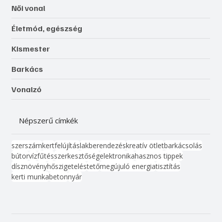
Női vonal
Életmód, egészség
Kismester
Barkács
Vonalzó
Népszerű címkék
szerszám
kert
felújítás
lakberendezés
kreatív ötlet
barkácsolás
bútor
víz
fűtés
szerkesztőség
elektronika
hasznos tippek
dísznövény
hőszigetelés
tető
megújuló energia
tisztítás
kerti munka
beton
nyár