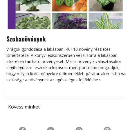
Szobanövények
Virágok gondozása a lakásban, 40+10 növény részletes
ismertetése! A könyv lexikonszerűen veszi sorra a lakásban
s
sikeresen tart­ha­tó növényeket. Már a növény kiválasztásakor
h
segítségünkre lesznek a leírások, mert pontosan megtudjuk,
k
hogy milyen körülményekre (hőmérséklet, páratartalom stb.) van
szüksége a növénynek az egészséges fejlődéshez.
t
Kövess minket