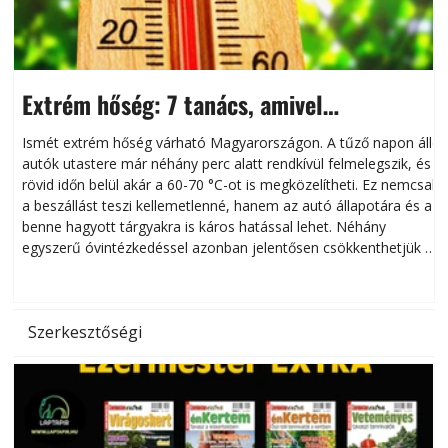
Extrém hőség: 7 tanács, amivel
megóvhatjuk autónkat a nyári károktól
Ismét extrém hőség várható Magyarországon. A tűző napon álló
autók utastere már néhány perc alatt rendkívül felmelegszik, és
rövid időn belül akár a 60-70 °C-ot is megközelítheti. Ez nemcsak
n
a beszállást teszi kellemetlenné, hanem az autó állapotára és a
benne hagyott tárgyakra is káros hatással lehet. Néhány
egyszerű óvintézkedéssel azonban jelentősen csökkenthetjük a
hőség káros hatásait.
l
Szerkesztőségi