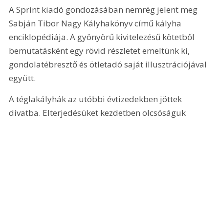
A Sprint kiadó gondozásában nemrég jelent meg 
Sabján Tibor Nagy Kályhakönyv című kályha 
enciklopédiája. A gyönyörű kivitelezésű kötetből 
bemutatásként egy rövid részletet emeltünk ki, 
gondolatébresztő és ötletadó saját illusztrációjával 
együtt.
A téglakályhák az utóbbi évtizedekben jöttek 
divatba. Elterjedésüket kezdetben olcsóságuk 