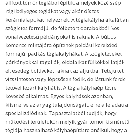
állított tömör téglából építik, amelyek közé szép 
régi bélyeges téglákat vagy akár díszes 
kerámialapokat helyeznek. A téglakályha általában 
szögletes formájú, de félbetört darabokból íves 
vonalvezetésű példányokat is raknak. A búbos 
kemence mintájára építenek például kerekded 
formájú, padkás téglakályhákat. A szögleteseket 
párkányokkal tagolják, oldalaikat fülkékkel látják 
el, esetleg boltíveket raknak az aljukba. Tetejüket 
vízszintesen vagy lépcsősen fedik, de láttunk ferde 
tetővel lezárt kályhát is. A tégla kályhaépítésre 
kevésbé alkalmas. Egyes kályhások azonban, 
kiismerve az anyag tulajdonságait, erre a feladatra 
specializálódnak. Tapasztalatból tudják, hogy 
működési területükön melyik gyár tömör kisméretű 
téglája használható kályhaépítésre anélkül, hogy a 