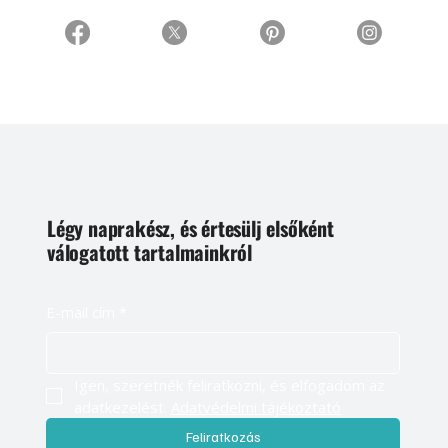
Légy naprakész, és értesülj elsőként
válogatott tartalmainkról
E-mail cím
*
Igen, szeretnék feliratkozni, és elfogadom az 
adatkezelést. 
Adatvédelmi tájékoztató
Feliratkozás