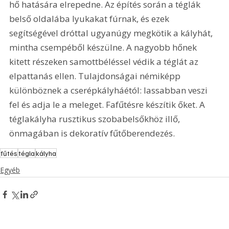
hő hatására elrepedne. Az építés során a téglák 
belső oldalába lyukakat fúrnak, és ezek 
segítségével dróttal ugyanúgy megkötik a kályhát, 
mintha csempéből készülne. A nagyobb hőnek 
kitett részeken samottbéléssel védik a téglát az 
elpattanás ellen. Tulajdonságai némiképp 
különböznek a cserépkályháétól: lassabban veszi 
fel és adja le a meleget. Fafűtésre készítik őket. A 
téglakályha rusztikus szobabelsőkhöz illő, 
önmagában is dekoratív fűtőberendezés.
fűtés
tégla
kályha
Egyéb