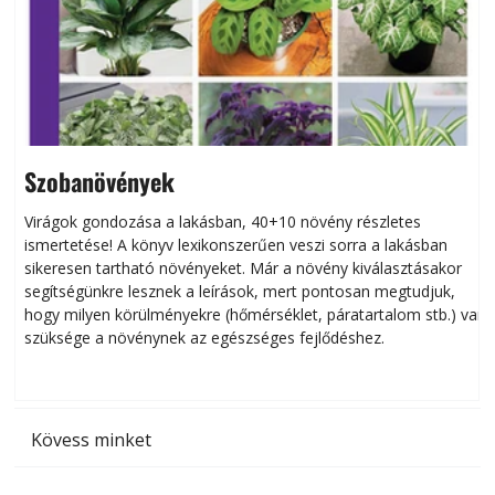
Szobanövények
Virágok gondozása a lakásban, 40+10 növény részletes
ismertetése! A könyv lexikonszerűen veszi sorra a lakásban
s
sikeresen tart­ha­tó növényeket. Már a növény kiválasztásakor
h
segítségünkre lesznek a leírások, mert pontosan megtudjuk,
k
hogy milyen körülményekre (hőmérséklet, páratartalom stb.) van
szüksége a növénynek az egészséges fejlődéshez.
t
Kövess minket