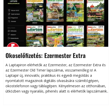
Okoselőfizetés: Ezermester Extra
A Laptapiron elérhetők az Ezermester, az Ezermester Extra és
az Ezermester Old Timer lapszámai, visszamenőleg is! A
Laptapir új, innovatív, praktikus és egyedi megoldás a
L
nyomtatott magazinok digitális olvasására számítógépen,
okostelefonon vagy táblagépen. Kényelmesen az otthonában,
útközben vagy nyaralás, pihenés alatt is elérhetők lapszámaink.
ú
Bárhol, bármikor, akár külföldön élve vagy dolgozva is
B
olvashatók az Ezermester lapszámai. A Laptapir kényelmes
megoldás, mert: – t