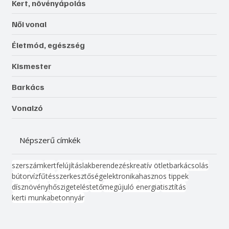
Kert, növényápolás
Női vonal
Életmód, egészség
Kismester
Barkács
Vonalzó
Népszerű címkék
szerszám
kert
felújítás
lakberendezés
kreatív ötlet
barkácsolás
bútor
víz
fűtés
szerkesztőség
elektronika
hasznos tippek
dísznövény
hőszigetelés
tető
megújuló energia
tisztítás
kerti munka
beton
nyár