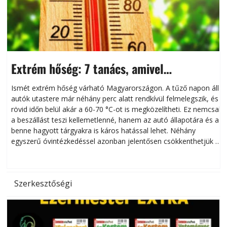
Extrém hőség: 7 tanács, amivel
megóvhatjuk autónkat a nyári károktól
Ismét extrém hőség várható Magyarországon. A tűző napon álló
autók utastere már néhány perc alatt rendkívül felmelegszik, és
rövid időn belül akár a 60-70 °C-ot is megközelítheti. Ez nemcsak
n
a beszállást teszi kellemetlenné, hanem az autó állapotára és a
benne hagyott tárgyakra is káros hatással lehet. Néhány
egyszerű óvintézkedéssel azonban jelentősen csökkenthetjük a
hőség káros hatásait.
l
Szerkesztőségi