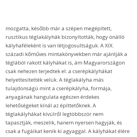
mozgatta, később már a szépen megépített, 
rusztikus téglakályhák bizonyították, hogy önálló 
kályhaféleként is van létjogosultságuk. A XIX. 
századi kőműves mintakönyvekben már ajánlják a 
téglából rakott kályhákat is, ám Magyarországon 
csak nehezen terjedtek el: a cserépkályhákat 
helyettesítették velük. A téglakályha más 
tulajdonságú mint a cserépkályha, formája, 
anyagának hangulata egészen érdekes 
lehetőségeket kínál az építtetőknek. A 
téglakályhákat kívülről legtöbbször nem 
tapasztják, meszelik, hanem nyersen hagyják, és 
csak a fugáikat kenik ki agyaggal. A kályhákat élére 