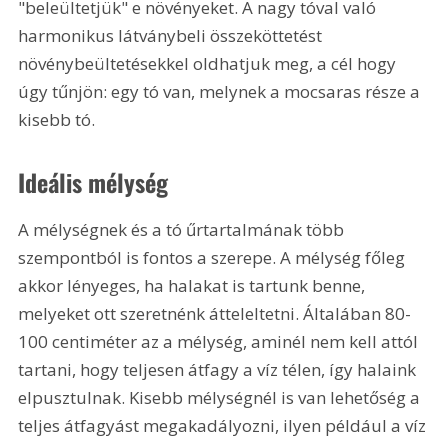
"beleültetjük" e növényeket. A nagy tóval való 
harmonikus látványbeli összeköttetést 
növénybeültetésekkel oldhatjuk meg, a cél hogy 
úgy tűnjön: egy tó van, melynek a mocsaras része a 
kisebb tó.
Ideális mélység
A mélységnek és a tó űrtartalmának több 
szempontból is fontos a szerepe. A mélység főleg 
akkor lényeges, ha halakat is tartunk benne, 
melyeket ott szeretnénk átteleltetni. Általában 80-
100 centiméter az a mélység, aminél nem kell attól 
tartani, hogy teljesen átfagy a víz télen, így halaink 
elpusztulnak. Kisebb mélységnél is van lehetőség a 
teljes átfagyást megakadályozni, ilyen például a víz 