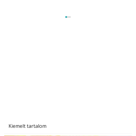
Beton járdalap készítése és lerakása – gyári
és saját készítésű megoldások
Kiemelt tartalom