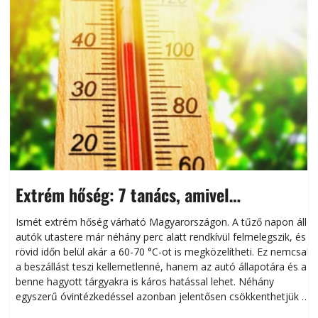
Extrém hőség: 7 tanács, amivel
megóvhatjuk autónkat a nyári károktól
Ismét extrém hőség várható Magyarországon. A tűző napon álló
autók utastere már néhány perc alatt rendkívül felmelegszik, és
rövid időn belül akár a 60-70 °C-ot is megközelítheti. Ez nemcsak
n
a beszállást teszi kellemetlenné, hanem az autó állapotára és a
benne hagyott tárgyakra is káros hatással lehet. Néhány
egyszerű óvintézkedéssel azonban jelentősen csökkenthetjük a
hőség káros hatásait.