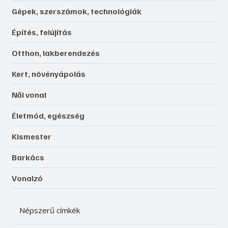
Gépek, szerszámok, technológiák
Építés, felújítás
Otthon, lakberendezés
Kert, növényápolás
Női vonal
Életmód, egészség
Kismester
Barkács
Vonalzó
Népszerű címkék