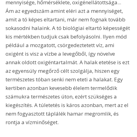
mennyisége, hőmérséklete, oxigénellátottsága... 
Ám az egyedszám amint eléri azt a mennyiséget, 
amit a tó képes eltartani, már nem fognak tovább 
sokasodni halaink. A tó biológiai eltartó képességét 
kis mértékben tudjuk csak befolyásolni. Ilyen mód 
például a mozgatott, csörgedeztetett víz, ami 
oxigént is visz a vízbe a levegőből, így növelve 
annak oldott oxigéntartalmát. A halak etetése is ezt 
az egyensúly megőrző célt szolgálja, hiszen egy 
természetes tóban senki nem eteti a halakat. Egy 
kertiben azonban kevesebb élelem termelődik 
számukra természetes úton, ezért szükséges a 
kiegészítés. A túletetés is káros azonban, mert az el 
nem fogyasztott táplálék hamar megromlik, és 
rontja a vízminőséget.