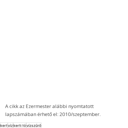
A cikk az Ezermester alábbi nyomtatott 
lapszámában érhető el: 2010/szeptember.
kert
víz
kerti tó
vízszűrő