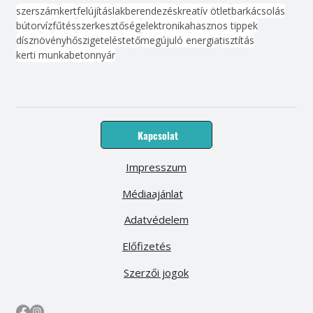
szerszám
kert
felújítás
lakberendezés
kreatív ötlet
barkácsolás
bútor
víz
fűtés
szerkesztőség
elektronika
hasznos tippek
dísznövény
hőszigetelés
tető
megújuló energia
tisztítás
kerti munka
beton
nyár
Kapcsolat
Impresszum
Médiaajánlat
Adatvédelem
Előfizetés
Szerzői jogok