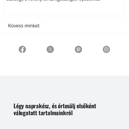
t
Kövess minket
Légy naprakész, és értesülj elsőként
válogatott tartalmainkról