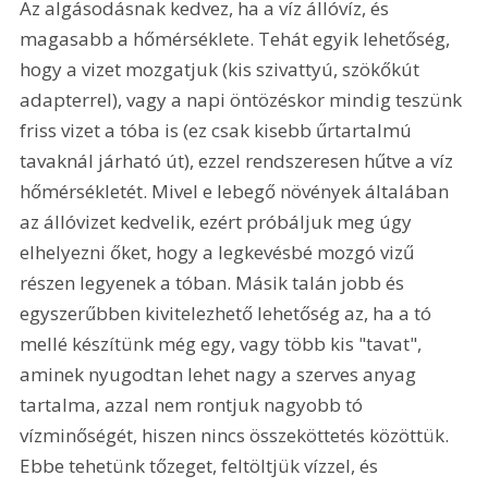
Az algásodásnak kedvez, ha a víz állóvíz, és 
magasabb a hőmérséklete. Tehát egyik lehetőség, 
hogy a vizet mozgatjuk (kis szivattyú, szökőkút 
adapterrel), vagy a napi öntözéskor mindig teszünk 
friss vizet a tóba is (ez csak kisebb űrtartalmú 
tavaknál járható út), ezzel rendszeresen hűtve a víz 
hőmérsékletét. Mivel e lebegő növények általában 
az állóvizet kedvelik, ezért próbáljuk meg úgy 
elhelyezni őket, hogy a legkevésbé mozgó vizű 
részen legyenek a tóban. Másik talán jobb és 
egyszerűbben kivitelezhető lehetőség az, ha a tó 
mellé készítünk még egy, vagy több kis "tavat", 
aminek nyugodtan lehet nagy a szerves anyag 
tartalma, azzal nem rontjuk nagyobb tó 
vízminőségét, hiszen nincs összeköttetés közöttük. 
Ebbe tehetünk tőzeget, feltöltjük vízzel, és 