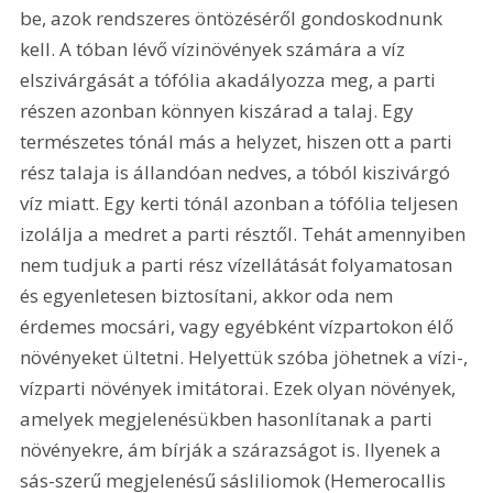
be, azok rendszeres öntözéséről gondoskodnunk 
kell. A tóban lévő vízinövények számára a víz 
elszivárgását a tófólia akadályozza meg, a parti 
részen azonban könnyen kiszárad a talaj. Egy 
természetes tónál más a helyzet, hiszen ott a parti 
rész talaja is állandóan nedves, a tóból kiszivárgó 
víz miatt. Egy kerti tónál azonban a tófólia teljesen 
izolálja a medret a parti résztől. Tehát amennyiben 
nem tudjuk a parti rész vízellátását folyamatosan 
és egyenletesen biztosítani, akkor oda nem 
érdemes mocsári, vagy egyébként vízpartokon élő 
növényeket ültetni. Helyettük szóba jöhetnek a vízi-, 
vízparti növények imitátorai. Ezek olyan növények, 
amelyek megjelenésükben hasonlítanak a parti 
növényekre, ám bírják a szárazságot is. Ilyenek a 
sás-szerű megjelenésű sásliliomok (Hemerocallis 