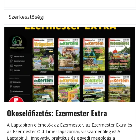
l
Szerkesztőségi
Okoselőfizetés: Ezermester Extra
A Laptapiron elérhetők az Ezermester, az Ezermester Extra és
az Ezermester Old Timer lapszámai, visszamenőleg is! A
Laptapir új, innovatív, praktikus és egyedi megoldás a
L