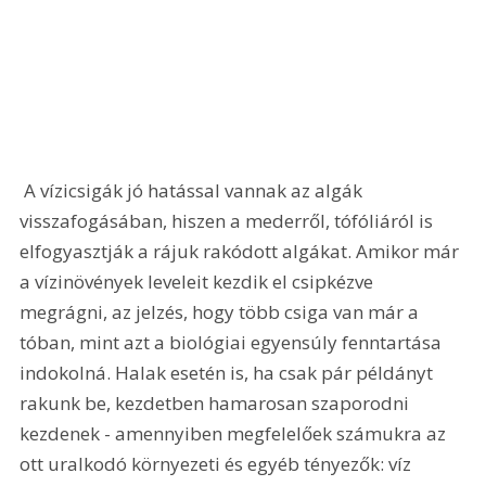
 A vízicsigák jó hatással vannak az algák 
visszafogásában, hiszen a mederről, tófóliáról is 
elfogyasztják a rájuk rakódott algákat. Amikor már 
a vízinövények leveleit kezdik el csipkézve 
megrágni, az jelzés, hogy több csiga van már a 
tóban, mint azt a biológiai egyensúly fenntartása 
indokolná. Halak esetén is, ha csak pár példányt 
rakunk be, kezdetben hamarosan szaporodni 
kezdenek - amennyiben megfelelőek számukra az 
ott uralkodó környezeti és egyéb tényezők: víz 