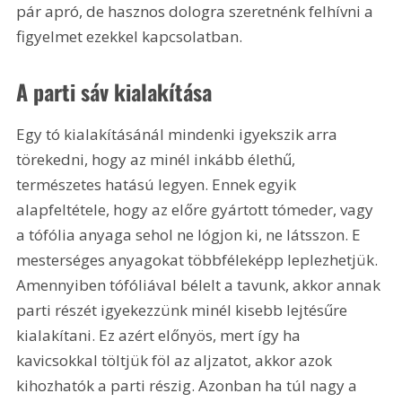
pár apró, de hasznos dologra szeretnénk felhívni a 
figyelmet ezekkel kapcsolatban.
A parti sáv kialakítása
Egy tó kialakításánál mindenki igyekszik arra 
törekedni, hogy az minél inkább élethű, 
természetes hatású legyen. Ennek egyik 
alapfeltétele, hogy az előre gyártott tómeder, vagy 
a tófólia anyaga sehol ne lógjon ki, ne látsszon. E 
mesterséges anyagokat többféleképp leplezhetjük. 
Amennyiben tófóliával bélelt a tavunk, akkor annak 
parti részét igyekezzünk minél kisebb lejtésűre 
kialakítani. Ez azért előnyös, mert így ha 
kavicsokkal töltjük föl az aljzatot, akkor azok 
kihozhatók a parti részig. Azonban ha túl nagy a 