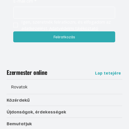
E-mail cím
*
Igen, szeretnék feliratkozni, és elfogadom az 
adatkezelést. 
Adatvédelmi tájékoztató
Feliratkozás
Ezermester online
Lap tetejére
Rovatok
Közérdekű
Újdonságok, érdekességek
Bemutatjuk