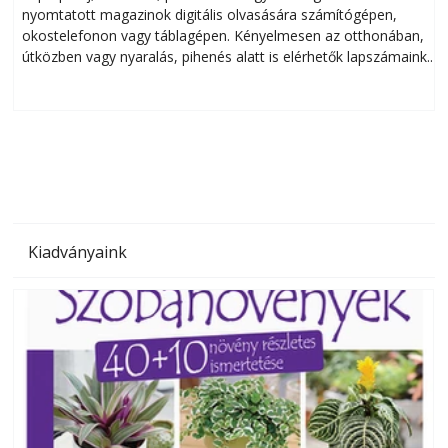
nyomtatott magazinok digitális olvasására számítógépen,
okostelefonon vagy táblagépen. Kényelmesen az otthonában,
útközben vagy nyaralás, pihenés alatt is elérhetők lapszámaink.
ú
Bárhol, bármikor, akár külföldön élve vagy dolgozva is
B
olvashatók az Ezermester lapszámai. A Laptapir kényelmes
megoldás, mert: – t
Kiadványaink