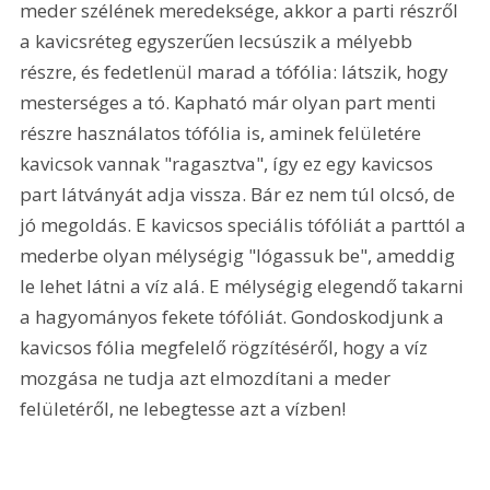
meder szélének meredeksége, akkor a parti részről 
a kavicsréteg egyszerűen lecsúszik a mélyebb 
részre, és fedetlenül marad a tófólia: látszik, hogy 
mesterséges a tó. Kapható már olyan part menti 
részre használatos tófólia is, aminek felületére 
kavicsok vannak "ragasztva", így ez egy kavicsos 
part látványát adja vissza. Bár ez nem túl olcsó, de 
jó megoldás. E kavicsos speciális tófóliát a parttól a 
mederbe olyan mélységig "lógassuk be", ameddig 
le lehet látni a víz alá. E mélységig elegendő takarni 
a hagyományos fekete tófóliát. Gondoskodjunk a 
kavicsos fólia megfelelő rögzítéséről, hogy a víz 
mozgása ne tudja azt elmozdítani a meder 
felületéről, ne lebegtesse azt a vízben!