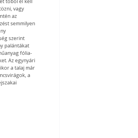
t tőből el kell 
tözni, vagy 
ntén az 
ezést semmilyen 
ony 
ég szerint 
y palántákat 
műanyag fólia- 
et. Az egynyári 
kor a talaj már 
ncsvirágok, a 
éjszakai 