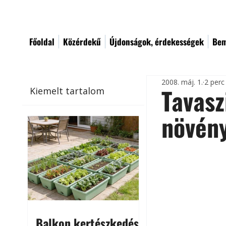
Főoldal
Közérdekű
Újdonságok, érdekességek
Bem
2008. máj. 1.
2 perc
Tavasz
Kiemelt tartalom
növén
Balkon kertészkedés