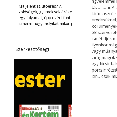
figyelemmel k
érnek tovább leszedés
Mit jelent az utóérés? A
távolítani. 
után?
zöldségek, gyümölcsök érése
kitámasztó k
egy folyamat, épp ezért fontos
eredésüknél,
ismerni, hogy melyiket mikor jó
körülmények 
leszedni. Meg kell különböztetni
élőszervezet
a gazdasági és a biológiai
ismételjük m
érettséget. Például a
ilyenkor még
paradicsomot sokszor
Szerkesztőségi
vagy műanyag
gazdasági érettségben, azaz
virágmagok v
félig éretten szedik le, ezután
utaztatják hosszan, és még
egy kicsit fe
pulton tartható kell legyen.
porcsinrózsák
Utóérik eközben, de nem lesz
lehűlések mia
olyan ízű, mint amit a saját
kertünkben, biológiai
érettségben szedünk le. Teljes
érettségben szedve nem
tárolható h