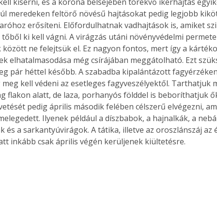
ell kísérni, és a korona belsejében törekvő ikerhajtás egyiké
A túl meredeken feltörő növésű hajtásokat pedig legjobb kikö
aróhoz erősíteni. Előfordulhatnak vadhajtások is, amiket szi
 tőből ki kell vágni. A virágzás utáni növényvédelmi permet
között ne felejtsük el. Ez nagyon fontos, mert így a kárték
ek elhatalmasodása még csírájában meggátolható. Ezt szüks
eg pár héttel később. A szabadba kipalántázott fagyérzéken
 meg kell védeni az esetleges fagyveszélyektől. Tarthatjuk 
 flakon alatt, de laza, porhanyós földdel is beboríthatjuk ők
etését pedig április második felében célszerű elvégezni, ami
lmelegedett. Ilyenek például a díszbabok, a hajnalkák, a nebá
 és a sarkantyúvirágok. A tátika, illetve az oroszlánszáj az 
tt inkább csak április végén kerüljenek kiültetésre.