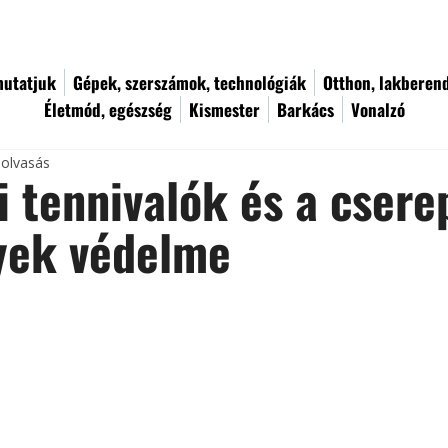
utatjuk
Gépek, szerszámok, technológiák
Otthon, lakberen
Életmód, egészség
Kismester
Barkács
Vonalzó
 olvasás
i tennivalók és a csere
yek védelme