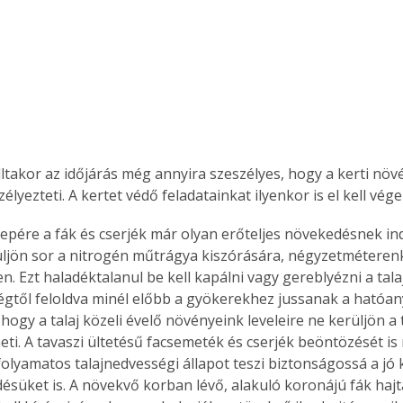
lltakor az időjárás még annyira szeszélyes, hogy a kerti növ
élyezteti. A kertet védő feladatainkat ilyenkor is el kell vég
üljön sor a nitrogén műtrágya kiszórására, négyzetméteren
. Ezt haladéktalanul be kell kapálni vagy gereblyézni a tala
égtől feloldva minél előbb a gyökerekhez jussanak a hatóa
 hogy a talaj közeli évelő növényeink leveleire ne kerüljön a
ti. A tavaszi ültetésű facsemeték és cserjék beöntözését is
folyamatos talajnedvességi állapot teszi biztonságossá a jó 
désüket is. A növekvő korban lévő, alakuló koronájú fák hajt