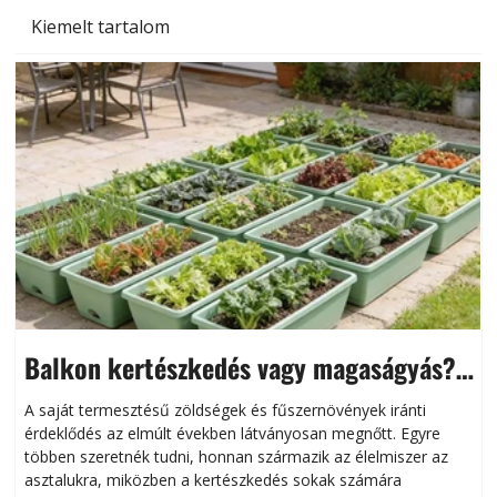
Kiemelt tartalom
Balkon kertészkedés vagy magaságyás?
Helytakarékos kertészkedés
A saját termesztésű zöldségek és fűszernövények iránti
érdeklődés az elmúlt években látványosan megnőtt. Egyre
többen szeretnék tudni, honnan származik az élelmiszer az
l
asztalukra, miközben a kertészkedés sokak számára