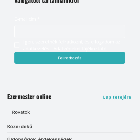
válogatott tartalmainkról
E-mail cím
*
Igen, szeretnék feliratkozni, és elfogadom az 
adatkezelést. 
Adatvédelmi tájékoztató
Feliratkozás
Ezermester online
Lap tetejére
Rovatok
Közérdekű
Újdonságok, érdekességek