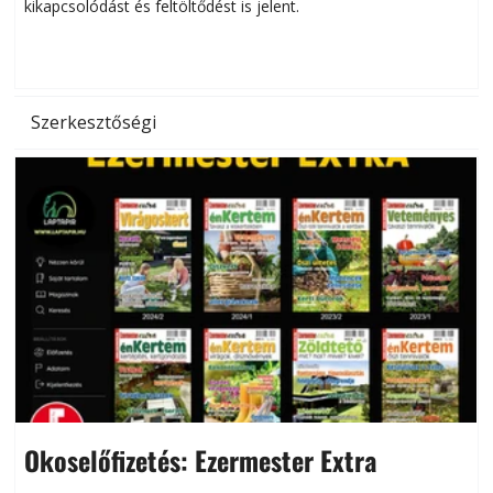
kikapcsolódást és feltöltődést is jelent.
é
d
Szerkesztőségi
Okoselőfizetés: Ezermester Extra