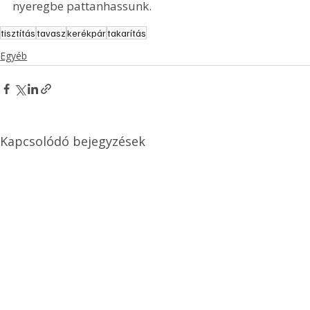
nyeregbe pattanhassunk.
tisztítás
tavasz
kerékpár
takarítás
Egyéb
Kapcsolódó bejegyzések