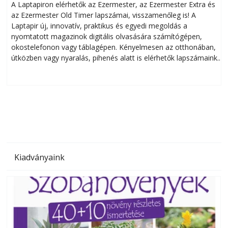
A Laptapiron elérhetők az Ezermester, az Ezermester Extra és
az Ezermester Old Timer lapszámai, visszamenőleg is! A
Laptapir új, innovatív, praktikus és egyedi megoldás a
L
nyomtatott magazinok digitális olvasására számítógépen,
okostelefonon vagy táblagépen. Kényelmesen az otthonában,
útközben vagy nyaralás, pihenés alatt is elérhetők lapszámaink.
ú
Bárhol, bármikor, akár külföldön élve vagy dolgozva is
B
olvashatók az Ezermester lapszámai. A Laptapir kényelmes
megoldás, mert: – t
Kiadványaink