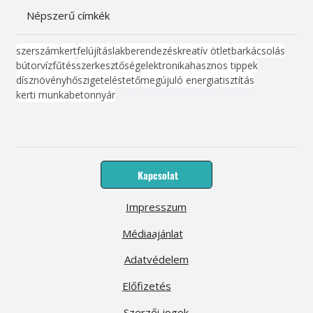
Népszerű címkék
szerszám
kert
felújítás
lakberendezés
kreatív ötlet
barkácsolás
bútor
víz
fűtés
szerkesztőség
elektronika
hasznos tippek
dísznövény
hőszigetelés
tető
megújuló energia
tisztítás
kerti munka
beton
nyár
Kapcsolat
Impresszum
Médiaajánlat
Adatvédelem
Előfizetés
Szerzői jogok