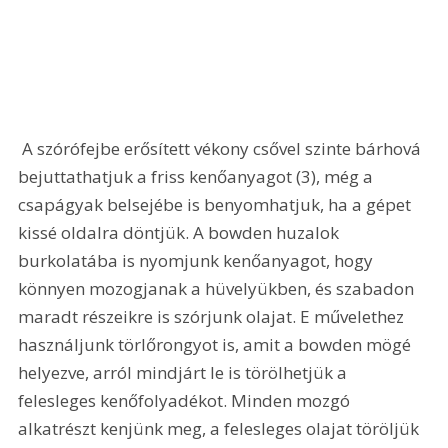
 A szórófejbe erősített vékony csővel szinte bárhová 
bejuttathatjuk a friss kenőanyagot (3), még a 
csapágyak belsejébe is benyomhatjuk, ha a gépet 
kissé oldalra döntjük. A bowden huzalok 
burkolatába is nyomjunk kenőanyagot, hogy 
könnyen mozogjanak a hüvelyükben, és szabadon 
maradt részeikre is szórjunk olajat. E művelethez 
használjunk törlőrongyot is, amit a bowden mögé 
helyezve, arról mindjárt le is törölhetjük a 
felesleges kenőfolyadékot. Minden mozgó 
alkatrészt kenjünk meg, a felesleges olajat töröljük 