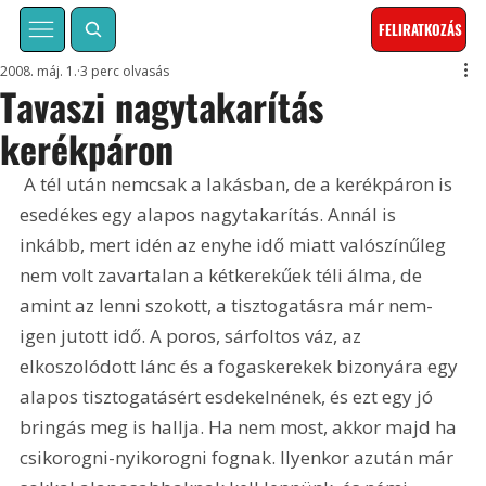
FELIRATKOZÁS
2008. máj. 1.
3 perc olvasás
Tavaszi nagytakarítás
kerékpáron
 A tél után nemcsak a lakásban, de a kerékpáron is 
esedékes egy alapos nagytakarítás. Annál is 
inkább, mert idén az enyhe idő miatt valószínűleg 
nem volt zavartalan a kétkerekűek téli álma, de 
amint az lenni szokott, a tisztogatásra már nem- 
igen jutott idő. A poros, sárfoltos váz, az 
elkoszolódott lánc és a fogaskerekek bizonyára egy 
alapos tisztogatásért esdekelnének, és ezt egy jó 
bringás meg is hallja. Ha nem most, akkor majd ha 
csikorogni-nyikorogni fognak. Ilyenkor azután már 