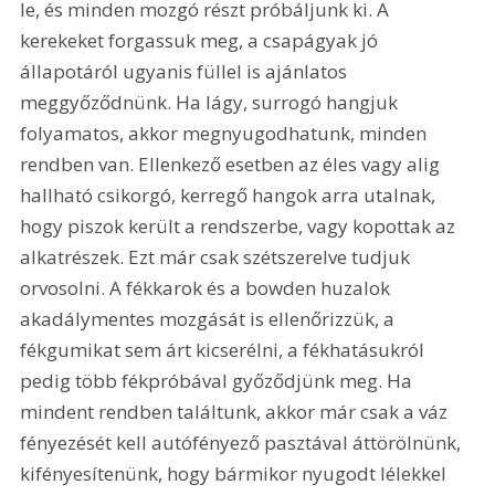
le, és minden mozgó részt próbáljunk ki. A 
kerekeket forgassuk meg, a csapágyak jó 
állapotáról ugyanis füllel is ajánlatos 
meggyőződnünk. Ha lágy, surrogó hangjuk 
folyamatos, akkor megnyugodhatunk, minden 
rendben van. Ellenkező esetben az éles vagy alig 
hallható csikorgó, kerregő hangok arra utalnak, 
hogy piszok került a rendszerbe, vagy kopottak az 
alkatrészek. Ezt már csak szétszerelve tudjuk 
orvosolni. A fékkarok és a bowden huzalok 
akadálymentes mozgását is ellenőrizzük, a 
fékgumikat sem árt kicserélni, a fékhatásukról 
pedig több fékpróbával győződjünk meg. Ha 
mindent rendben találtunk, akkor már csak a váz 
fényezését kell autófényező pasztával áttörölnünk, 
kifényesítenünk, hogy bármikor nyugodt lélekkel 