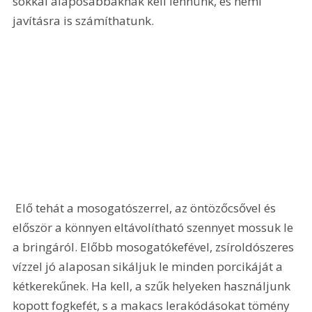
sokkal alaposabbaknak kell lennünk, és némi 
javításra is számíthatunk.
 Elő tehát a mosogatószerrel, az öntözőcsővel és 
először a könnyen eltávolítható szennyet mossuk le 
a bringáról. Előbb mosogatókefével, zsíroldószeres 
vízzel jó alaposan sikáljuk le minden porcikáját a 
kétkerekűnek. Ha kell, a szűk helyeken használjunk 
kopott fogkefét, s a makacs lerakódásokat tömény 