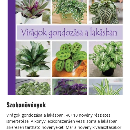
Szobanövények
Virágok gondozása a lakásban, 40+10 növény részletes
ismertetése! A könyv lexikonszerűen veszi sorra a lakásban
s
sikeresen tart­ha­tó növényeket. Már a növény kiválasztásakor
h