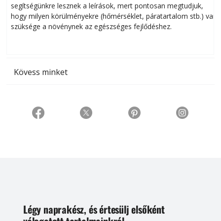
segítségünkre lesznek a leírások, mert pontosan megtudjuk,
k
hogy milyen körülményekre (hőmérséklet, páratartalom stb.) van
szüksége a növénynek az egészséges fejlődéshez.
t
Kövess minket
Légy naprakész, és értesülj elsőként