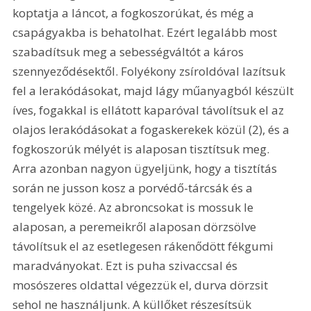
koptatja a láncot, a fogkoszorúkat, és még a 
csapágyakba is behatolhat. Ezért legalább most 
szabadítsuk meg a sebességváltót a káros 
szennyeződésektől. Folyékony zsíroldóval lazítsuk 
fel a lerakódásokat, majd lágy műanyagból készült 
íves, fogakkal is ellátott kaparóval távolítsuk el az 
olajos lerakódásokat a fogaskerekek közül (2), és a 
fogkoszorúk mélyét is alaposan tisztítsuk meg. 
Arra azonban nagyon ügyeljünk, hogy a tisztítás 
során ne jusson kosz a porvédő-tárcsák és a 
tengelyek közé. Az abroncsokat is mossuk le 
alaposan, a peremeikről alaposan dörzsölve 
távolítsuk el az esetlegesen rákenődött fékgumi 
maradványokat. Ezt is puha szivaccsal és 
mosószeres oldattal végezzük el, durva dörzsit 
sehol ne használjunk. A küllőket részesítsük 