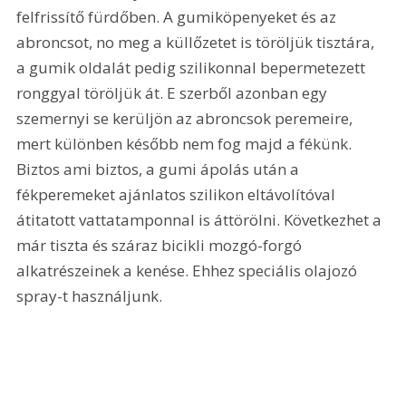
felfrissítő fürdőben. A gumiköpenyeket és az 
abroncsot, no meg a küllőzetet is töröljük tisztára, 
a gumik oldalát pedig szilikonnal bepermetezett 
ronggyal töröljük át. E szerből azonban egy 
szemernyi se kerüljön az abroncsok peremeire, 
mert különben később nem fog majd a fékünk. 
Biztos ami biztos, a gumi ápolás után a 
fékperemeket ajánlatos szilikon eltávolítóval 
átitatott vattatamponnal is áttörölni. Következhet a 
már tiszta és száraz bicikli mozgó-forgó 
alkatrészeinek a kenése. Ehhez speciális olajozó 
spray-t használjunk. 