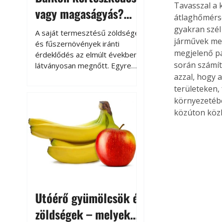
Tavasszal a 
vagy magaságyás?
átlaghőmérsé
Helytakarékos
gyakran szél
A saját termesztésű zöldségek
járművek men
kertészkedés
és fűszernövények iránti
megjelenő pá
érdeklődés az elmúlt években
során számít
látványosan megnőtt. Egyre
többen szeretnék tudni, honnan
azzal, hogy 
származik az élelmiszer az
területeken,
asztalukra, miközben a
környezetébe
kertészkedés sokak számára
közúton közl
kikapcsolódást és feltöltődést
is jelent.
Utóérő gyümölcsök és
zöldségek – melyek