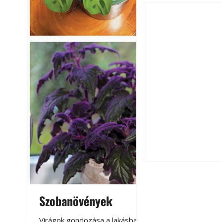
Extrém hőség: 7 
autónkat a nyári 
Szobanövények
Virágoskert: k
teraszon, laká
Virágok gondozása a lakásban,