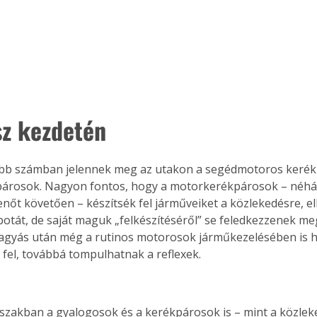
sz kezdetén
bb számban jelennek meg az utakon a segédmotoros kerék
árosok. Nagyon fontos, hogy a motorkerékpárosok – néhá
nőt követően – készítsék fel járműveiket a közlekedésre, el
potát, de saját maguk „felkészítéséről” se feledkezzenek m
agyás után még a rutinos motorosok járműkezelésében is 
fel, továbbá tompulhatnak a reflexek.
szakban a gyalogosok és a kerékpárosok is – mint a közlek