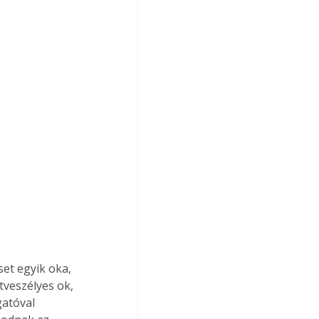
et egyik oka, 
veszélyes ok, 
gatóval 