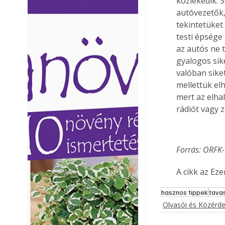
közlekedik. 
Ezermester lapszámai. A
Ezermester lapszámai
autóvezetők,
Laptapir kényelmes megoldás,
Laptapir kényelmes 
tekintetüket 
mert: – t
mert: – t
testi épsége
az autós ne 
gyalogos sik
valóban sike
mellettük elh
mert az elha
rádiót vagy z
Forrás: ORFK
A cikk az Ez
hasznos tippek
tava
Olvasói és Közérd