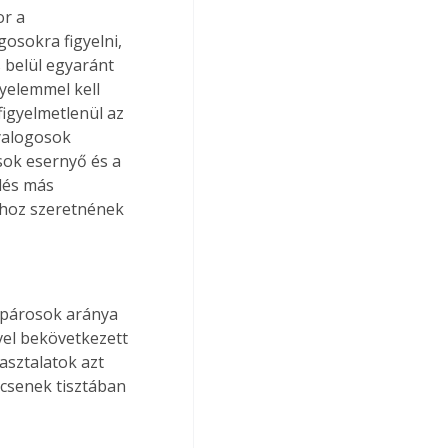
r a 
osokra figyelni, 
 belül egyaránt 
gyelemmel kell 
figyelmetlenül az 
yalogosok 
sok esernyő és a 
dés más 
lhoz szeretnének 
kpárosok aránya 
vel bekövetkezett 
asztalatok azt 
csenek tisztában 