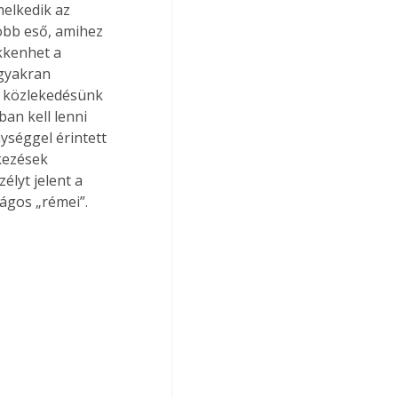
elkedik az 
több eső, amihez 
kkenhet a 
 gyakran 
n közlekedésünk 
an kell lenni 
ységgel érintett 
kezések 
élyt jelent a 
ágos „rémei”.