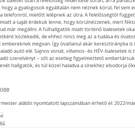
Sok baleset után a felelősség felderítése során, arra panasz
. A
 hogy a gyalogosok egyáltalán nem néznek körül, fel sem e
megoldás,
a telefonról, mielőtt lelépnek az útra. A felelősségtől függet
 miatt a saját érdekük lenne, hogy körülnézzenek, mert fékt
tud már megállni. A fülhallgatók miatt történő balesetek oka
etként közlekedik, de ehhez nincs meg az a tudása és óvato
t embereknek megvan. Így óvatlanul akár keresztirányba is 
aladó autó elé. Sajnos vonat, villamos- és HÉV-balesetek is 
ladó szerelvényt – sőt az esetleg figyelmeztető embertársuka
enét hallgatók, és túl közel haladva a sínekhez elsodorja ők
-OBB
ermester alábbi nyomtatott lapszámában érhető el: 2022/már
sz
ekű