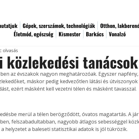
utatjuk
Gépek, szerszámok, technológiák
Otthon, lakberen
Életmód, egészség
Kismester
Barkács
Vonalzó
c olvasás
i közlekedési tanácsok
ben az évszakok nagyon meghatározóak. Egyszer napfény, s
zlekedőket, máskor pedig kedvezőtlen látási és útviszonyok
ást, ezért másként kell vezetni télen és másként tavasszal.
ledésbe merül a télen berögződött, óvatos magatartás. A j
ben, felszabadultabban, nagyobb átlagos sebességgel közl
 a helyzetet a baleseti statisztikai adatok is jól tükrözik.