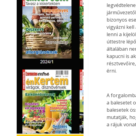
legvédtelene
járművezetők
bizonyos ese
vigyázni kell
lenni a kije
úttestre lép
általában ne
kapucni is a
résztvevőire
érni. 
A forgalomba
a balesetet 
balesetek ös
mutatják, ho
a rájuk vona