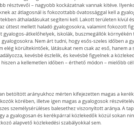
bb résztvevői – nagyobb kockázatnak vannak kitéve. Ilyenko
nek az átlagosnál is fokozottabb óvatossággal kell a gyalog
tekben áthaladásukat segíteni kell. Lakott területen kívül és
 az úttest mellett haladó gyalogosokra, valamint fokozott fi
lölt gyalogos-átkelőhelyek, iskolák, buszmegállók környékén 
ő gyalogosokra. Nem árt tudni, hogy esős-szeles időben a g
m elég körültekintőek, látásukat nem csak az eső, hanem a 
kadályozza, kevésbé észlelik, és kevésbé figyelnek a közleke
, hiszen a kellemetlen időben – érthető módon – mielőbb cé
n betöltött arányukhoz mérten kifejezetten magas a keré
okozók körében, illetve igen magas a gyalogosok részvételé
szes személysérüléses balesethez viszonyított aránya. A tap
gy a gyalogosan és kerékpárral közlekedők közül sokan nin
tkozó alapvető közlekedési szabályokkal sem.