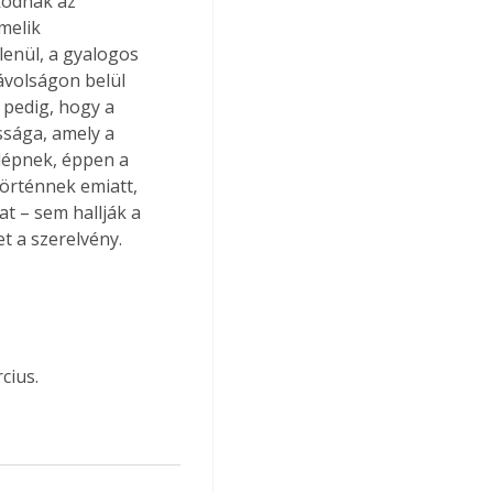
kodnak az 
melik 
lenül, a gyalogos 
ávolságon belül 
 pedig, hogy a 
ssága, amely a 
lépnek, éppen a 
történnek emiatt, 
t – sem hallják a 
et a szerelvény.
cius.