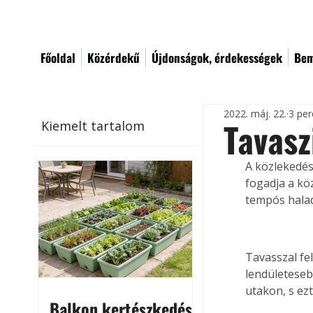
Főoldal
Közérdekű
Újdonságok, érdekességek
Bem
2022. máj. 22.
3 per
Tavasz
Kiemelt tartalom
A közlekedés
fogadja a kö
tempós halad
Tavasszal fe
lendületeseb
utakon, s ezt
Balkon kertészkedés