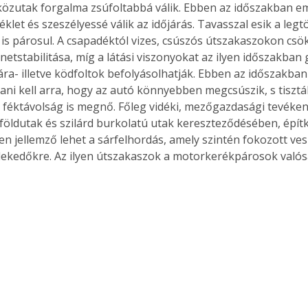
közutak forgalma zsúfoltabbá válik. Ebben az időszakban em
klet és szeszélyessé válik az időjárás. Tavasszal esik a leg
 is párosul. A csapadéktól vizes, csúszós útszakaszokon csö
etstabilitása, míg a látási viszonyokat az ilyen időszakban
ra- illetve ködfoltok befolyásolhatják. Ebben az időszakba
ani kell arra, hogy az autó könnyebben megcsúszik, s tisztáb
a féktávolság is megnő. Főleg vidéki, mezőgazdasági tevéken
 földutak és szilárd burkolatú utak kereszteződésében, épít
n jellemző lehet a sárfelhordás, amely szintén fokozott vesz
ekedőkre. Az ilyen útszakaszok a motorkerékpárosok valós