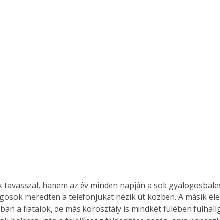
Együtt jobban megéri!
Bővebb információ itt!
k az
Együtt jobban megéri! A
mester
könyvek tetszőleges
er Old
párosítással kedvezményes
áron, 0 Ft postaköltséggel
ptapir új,
megrendelhetők!
és egyedi
tt
lvasására
elefonon
nyelmesen
ben vagy
 tavasszal, hanem az év minden napján a sok gyalogosbales
t is
gosok meredten a telefonjukat nézik út közben. A másik élet
. Bárhol,
ban a fiatalok, de más korosztály is mindkét fülében fülhall
ön élve
ashatók az