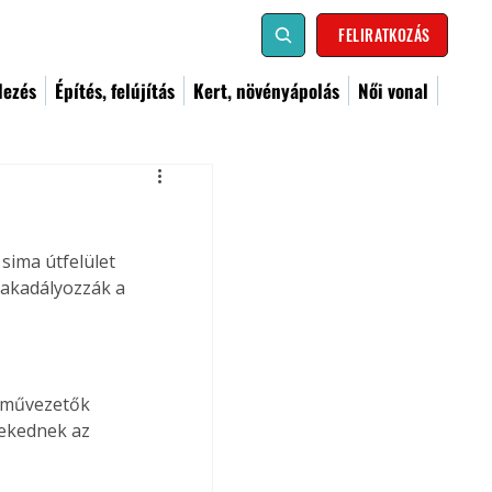
FELIRATKOZÁS
dezés
Építés, felújítás
Kert, növényápolás
Női vonal
ima útfelület 
 akadályozzák a 
árművezetők 
ekednek az 