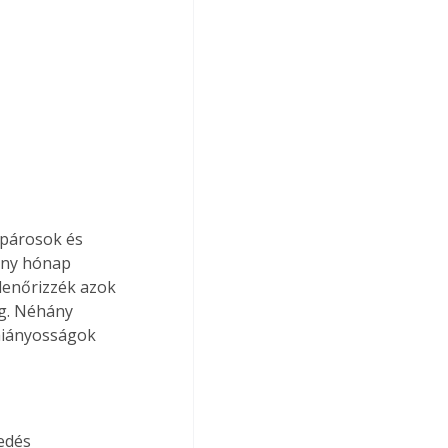
párosok és 
ny hónap 
lenőrizzék azok 
eg. Néhány 
hiányosságok 
edés 