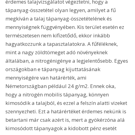
érdemes talajvizsgálatot végeztetni, hogy a 
tápanyag-összetétel olyan legyen, amilyet a fű 
megkíván a talaj tápanyag-összetételének és 
mennyiségnek függvényében. Kis terület esetén ez 
természetesen nem kifizetődő, ekkor inkább 
hagyatkozzunk a tapasztalatokra. A fűféléknek, 
mint a nagy zöldtömeget adó növényeknek 
általában, a nitrogénigénye a legjelentősebb. Egyes 
országokban e tápanyag kijuttatásának 
mennyiségére van határérték, ami 
Németországban például 24 g/m2. Ennek oka, 
hogy a nitrogén mobilis tápanyag, könnyen 
kimosódik a talajból, és ezzel a felszín alatti vizeket 
szennyezheti. Ezt a határértéket érdemes nekünk is 
betartani már csak azért is, mert a gyökérzóna alá 
kimosódott tápanyagok a kidobott pénz esetét 