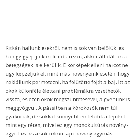
Ritkán hallunk ezekről, nem is sok van belőlük, és 
ha egy gyep jó kondícióban van, akkor általában a 
betegségek is elkerülik. E kórképek elleni harcot ne 
úgy képzeljük el, mint más növényeink esetén, hogy 
nekiállunk permetezni, ha felütötte fejét a baj. Itt az 
okok különféle élettani problémákra vezethetők 
vissza, és ezen okok megszüntetésével, a gyepünk is 
meggyógyul. A pázsitban a kórokozók nem túl 
gyakoriak, de sokkal könnyebben felütik a fejüket, 
mint egy réten, mivel ez egy monokultúrás növény-
együttes, és a sok rokon fajú növény egymás 