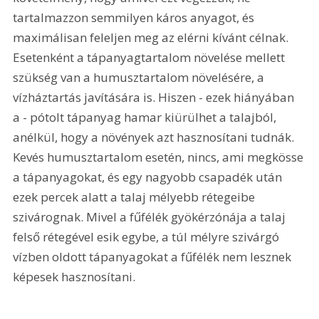
tartalmazzon semmilyen káros anyagot, és 
maximálisan feleljen meg az elérni kívánt célnak. 
Esetenként a tápanyagtartalom növelése mellett 
szükség van a humusztartalom növelésére, a 
vízháztartás javítására is. Hiszen - ezek hiányában 
a - pótolt tápanyag hamar kiürülhet a talajból, 
anélkül, hogy a növények azt hasznosítani tudnák. 
Kevés humusztartalom esetén, nincs, ami megkösse 
a tápanyagokat, és egy nagyobb csapadék után 
ezek percek alatt a talaj mélyebb rétegeibe 
szivárognak. Mivel a fűfélék gyökérzónája a talaj 
felső rétegével esik egybe, a túl mélyre szivárgó 
vízben oldott tápanyagokat a fűfélék nem lesznek 
képesek hasznosítani.