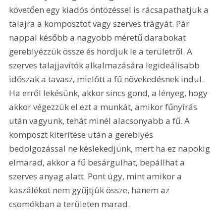
követően egy kiadós öntözéssel is rácsapathatjuk a 
talajra a komposztot vagy szerves trágyát. Pár 
nappal később a nagyobb méretű darabokat 
gereblyézzük össze és hordjuk le a területről. A 
szerves talajjavítók alkalmazására legideálisabb 
időszak a tavasz, mielőtt a fű növekedésnek indul. 
Ha erről lekésünk, akkor sincs gond, a lényeg, hogy 
akkor végezzük el ezt a munkát, amikor fűnyírás 
után vagyunk, tehát minél alacsonyabb a fű. A 
komposzt kiterítése után a gereblyés 
bedolgozással ne késlekedjünk, mert ha ez napokig 
elmarad, akkor a fű besárgulhat, bepállhat a 
szerves anyag alatt. Pont úgy, mint amikor a 
kaszálékot nem gyűjtjük össze, hanem az 
csomókban a területen marad.