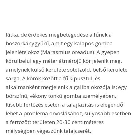
Ritka, de érdekes megbetegedése a fűnek a 
boszorkánygyűrű, amit egy kalapos gomba 
jelenléte okoz (Marasmius oreadus). A gyepen 
körülbelül egy méter átmérőjű kör jelenik meg, 
amelynek külső kerülete sötétzöld, belső kerülete 
sárga. A körök között a fű kipusztul, és 
alkalmanként megjelenik a galiba okozója is; egy 
bőrszínű, vékony tönkű gomba személyében. 
Kisebb fertőzés esetén a talajlazítás is elegendő 
lehet a probléma orvoslásához, súlyosabb esetben 
a fertőzött területen 20-30 centiméteres 
mélységben végezzünk talajcserét.