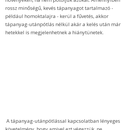
rossz minőségű, kevés tápanyagot tartalmazó - 
például homoktalajra - kerül a fűvetés, akkor 
tápanyag-utánpótlás nélkül akár a kelés után már 
hetekkel is megjelenhetnek a hiánytünetek.
 A tápanyag-utánpótlással kapcsolatban lényeges 
követelmény, hogy amivel ezt végezzük, ne 