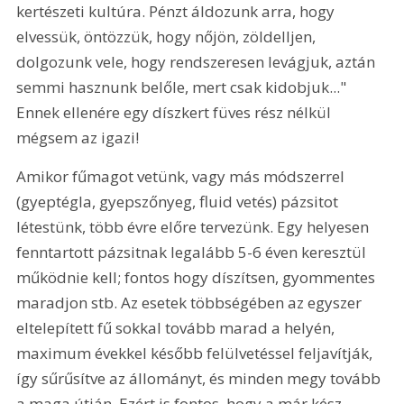
kertészeti kultúra. Pénzt áldozunk arra, hogy 
elvessük, öntözzük, hogy nőjön, zöldelljen, 
dolgozunk vele, hogy rendszeresen levágjuk, aztán 
semmi hasznunk belőle, mert csak kidobjuk..." 
Ennek ellenére egy díszkert füves rész nélkül 
mégsem az igazi!
Amikor fűmagot vetünk, vagy más módszerrel 
(gyeptégla, gyepszőnyeg, fluid vetés) pázsitot 
létestünk, több évre előre tervezünk. Egy helyesen 
fenntartott pázsitnak legalább 5-6 éven keresztül 
működnie kell; fontos hogy díszítsen, gyommentes 
maradjon stb. Az esetek többségében az egyszer 
eltelepített fű sokkal tovább marad a helyén, 
maximum évekkel később felülvetéssel feljavítják, 
így sűrűsítve az állományt, és minden megy tovább 
a maga útján. Ezért is fontos, hogy a már kész 