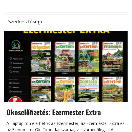
hőség káros hatásait.
l
Szerkesztőségi
Okoselőfizetés: Ezermester Extra
A Laptapiron elérhetők az Ezermester, az Ezermester Extra és
az Ezermester Old Timer lapszámai, visszamenőleg is! A