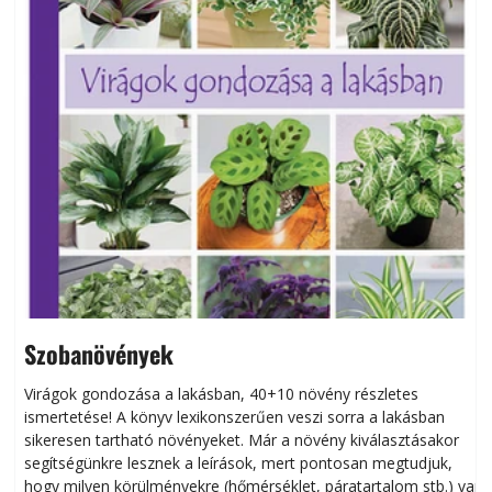
Szobanövények
Virágok gondozása a lakásban, 40+10 növény részletes
ismertetése! A könyv lexikonszerűen veszi sorra a lakásban
s
sikeresen tart­ha­tó növényeket. Már a növény kiválasztásakor
h
segítségünkre lesznek a leírások, mert pontosan megtudjuk,
k
hogy milyen körülményekre (hőmérséklet, páratartalom stb.) van