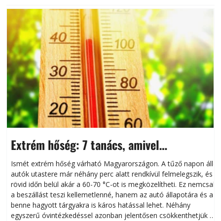
Extrém hőség: 7 tanács, amivel
megóvhatjuk autónkat a nyári károktól
Ismét extrém hőség várható Magyarországon. A tűző napon álló
autók utastere már néhány perc alatt rendkívül felmelegszik, és
rövid időn belül akár a 60-70 °C-ot is megközelítheti. Ez nemcsak
n
a beszállást teszi kellemetlenné, hanem az autó állapotára és a
benne hagyott tárgyakra is káros hatással lehet. Néhány
egyszerű óvintézkedéssel azonban jelentősen csökkenthetjük a