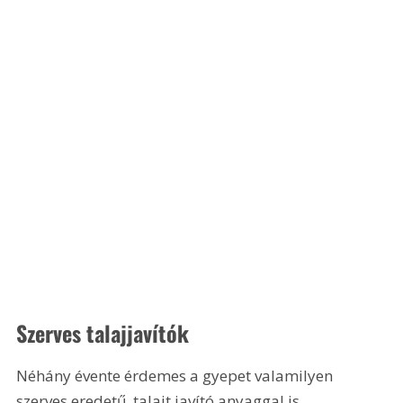
Szerves talajjavítók
Néhány évente érdemes a gyepet valamilyen 
szerves eredetű, talajt javító anyaggal is 