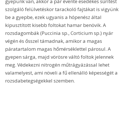
gyepünk van, akkor a pár évente esedékes sűrítést 
szolgáló felülvetéskor tarackoló fajtákat is vigyünk 
be a gyepbe, ezek ugyanis a hópenész által 
kipusztított kisebb foltokat hamar benövik. A 
rozsdagombák (Puccinia sp., Corticium sp.) nyár 
végén és ősszel támadnak, amikor a magas 
páratartalom magas hőmérséklettel párosul. A 
gyepen sárga, majd vörösre váltó foltok jelennek 
meg. Védekezni nitrogén műtrágyázással lehet 
valamelyest, ami növeli a fű ellenálló képességét a 
rozsdabetegségekkel szemben.