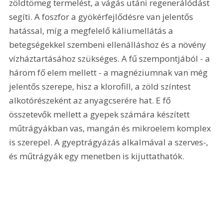
zöldtömeg termelést, a vágás utáni regenerálódást 
segíti. A foszfor a gyökérfejlődésre van jelentős 
hatással, míg a megfelelő káliumellátás a 
betegségekkel szembeni ellenálláshoz és a növény 
vízháztartásához szükséges. A fű szempontjából - a 
három fő elem mellett - a magnéziumnak van még 
jelentős szerepe, hisz a klorofill, a zöld színtest 
alkotórészeként az anyagcserére hat. E fő 
összetevők mellett a gyepek számára készített 
műtrágyákban vas, mangán és mikroelem komplex 
is szerepel. A gyeptrágyázás alkalmával a szerves-, 
és műtrágyák egy menetben is kijuttathatók. 