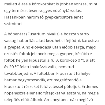
mellett élése a kórokozókat is jobban vonzza, mint 
egy természetesen vegyes növénytársulás. 
Hazánkban három fő gyepkárosítóra lehet 
számítani.
A hópenész (Fusarium nivalis) a hosszan tartó 
vastag hóborítás alatt kezdhet el fejlődni, károsítva 
a gyepet. A hó elolvadása után előbb sárga, majd 
ezüstös foltok jelennek meg a gyepen, később e 
foltok helyén kipusztul a fű. A kórokozó 0 °C alatt, 
és 20 °C felett inaktívvá válik, nem tud 
továbbterjedni. A foltokban kipusztult fű helye 
hamar begyomosodik, ezt megelőzendő a 
kipusztult részeket felülvetéssel pótoljuk. Érdemes 
hópenészre ellenálló fűfajokat választani, ha még a 
telepítés előtt állunk. Amennyiben már meglévő 