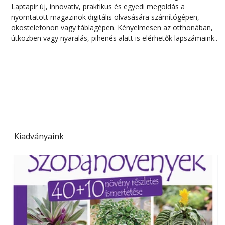
Laptapir új, innovatív, praktikus és egyedi megoldás a
L
nyomtatott magazinok digitális olvasására számítógépen,
okostelefonon vagy táblagépen. Kényelmesen az otthonában,
útközben vagy nyaralás, pihenés alatt is elérhetők lapszámaink.
ú
Bárhol, bármikor, akár külföldön élve vagy dolgozva is
B
olvashatók az Ezermester lapszámai. A Laptapir kényelmes
megoldás, mert: – t
Kiadványaink