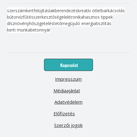
szerszám
kert
felújítás
lakberendezés
kreatív ötlet
barkácsolás
bútor
víz
fűtés
szerkesztőség
elektronika
hasznos tippek
dísznövény
hőszigetelés
tető
megújuló energia
tisztítás
kerti munka
beton
nyár
Kapcsolat
Impresszum
Médiaajánlat
Adatvédelem
Előfizetés
Szerzői jogok