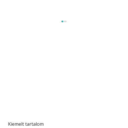
Beton járdalap készítése és lerakása – gyári
és saját készítésű megoldások
Kiemelt tartalom