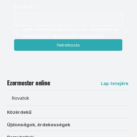
E-mail cím
*
Igen, szeretnék feliratkozni, és elfogadom az 
adatkezelést. 
Adatvédelmi tájékoztató
Feliratkozás
Ezermester online
Lap tetejére
Rovatok
Közérdekű
Újdonságok, érdekességek