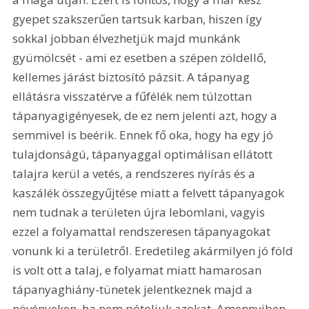
gyepet szakszerűen tartsuk karban, hiszen így 
sokkal jobban élvezhetjük majd munkánk 
gyümölcsét - ami ez esetben a szépen zöldellő, 
kellemes járást biztosító pázsit. A tápanyag 
ellátásra visszatérve a fűfélék nem túlzottan 
tápanyagigényesek, de ez nem jelenti azt, hogy a 
semmivel is beérik. Ennek fő oka, hogy ha egy jó 
tulajdonságú, tápanyaggal optimálisan ellátott 
talajra kerül a vetés, a rendszeres nyírás és a 
kaszálék összegyűjtése miatt a felvett tápanyagok 
nem tudnak a területen újra lebomlani, vagyis 
ezzel a folyamattal rendszeresen tápanyagokat 
vonunk ki a területről. Eredetileg akármilyen jó föld 
is volt ott a talaj, e folyamat miatt hamarosan 
tápanyaghiány-tünetek jelentkeznek majd a 
növényeken, ha nem pótoljuk azokat. Amennyiben 