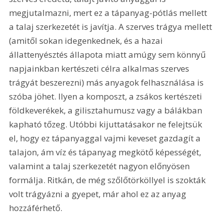
megjutalmazni, mert ez a tápanyag-pótlás mellett 
a talaj szerkezetét is javítja. A szerves trágya mellett 
(amitől sokan idegenkednek, és a hazai 
állattenyésztés állapota miatt amúgy sem könnyű 
napjainkban kertészeti célra alkalmas szerves 
trágyát beszerezni) más anyagok felhasználása is 
szóba jöhet. Ilyen a komposzt, a zsákos kertészeti 
földkeverékek, a gilisztahumusz vagy a bálákban 
kapható tőzeg. Utóbbi kijuttatásakor ne felejtsük 
el, hogy ez tápanyaggal vajmi keveset gazdagít a 
talajon, ám víz és tápanyag megkötő képességét, 
valamint a talaj szerkezetét nagyon előnyösen 
formálja. Ritkán, de még szőlőtörköllyel is szokták 
volt trágyázni a gyepet, már ahol ez az anyag 
hozzáférhető. 