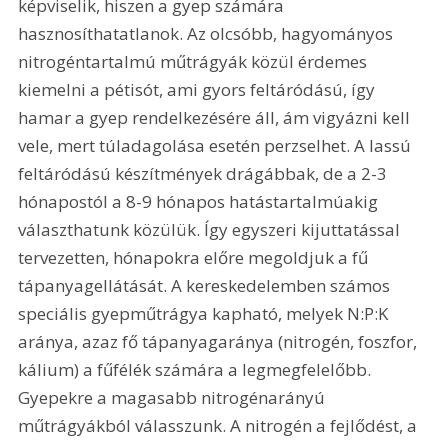
képviselik, hiszen a gyep számára 
hasznosíthatatlanok. Az olcsóbb, hagyományos 
nitrogéntartalmú műtrágyák közül érdemes 
kiemelni a pétisót, ami gyors feltáródású, így 
hamar a gyep rendelkezésére áll, ám vigyázni kell 
vele, mert túladagolása esetén perzselhet. A lassú 
feltáródású készítmények drágábbak, de a 2-3 
hónapostól a 8-9 hónapos hatástartalmúakig 
választhatunk közülük. Így egyszeri kijuttatással 
tervezetten, hónapokra előre megoldjuk a fű 
tápanyagellátását. A kereskedelemben számos 
speciális gyepműtrágya kapható, melyek N:P:K 
aránya, azaz fő tápanyagaránya (nitrogén, foszfor, 
kálium) a fűfélék számára a legmegfelelőbb. 
Gyepekre a magasabb nitrogénarányú 
műtrágyákból válasszunk. A nitrogén a fejlődést, a 