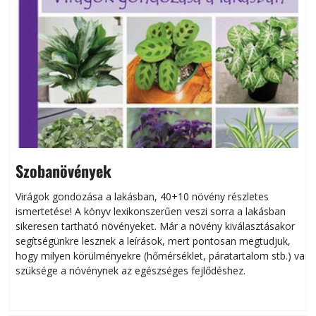
Szobanövények
Virágok gondozása a lakásban, 40+10 növény részletes
ismertetése! A könyv lexikonszerűen veszi sorra a lakásban
s
sikeresen tart­ha­tó növényeket. Már a növény kiválasztásakor
h
segítségünkre lesznek a leírások, mert pontosan megtudjuk,
k
hogy milyen körülményekre (hőmérséklet, páratartalom stb.) van
szüksége a növénynek az egészséges fejlődéshez.
t