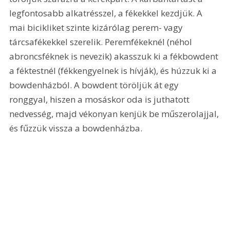
legfontosabb alkatrésszel, a fékekkel kezdjük. A 
mai bicikliket szinte kizárólag perem- vagy 
tárcsafékekkel szerelik. Peremfékeknél (néhol 
abroncsféknek is nevezik) akasszuk ki a fékbowdent 
a féktestnél (fékkengyelnek is hívják), és húzzuk ki a 
bowdenházból. A bowdent töröljük át egy 
ronggyal, hiszen a mosáskor oda is juthatott 
nedvesség, majd vékonyan kenjük be műszerolajjal, 
és fűzzük vissza a bowdenházba. 