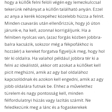
hogy a küllők felni felöli végén egy lemezkulccsal 
tekerünk néhányat a küllőn található anyán. Ezzel 
az anya a kerék közepéhez közelebb húzza a felnit. 
Minden csavarás után ellenőrizzük, hogy jó úton 
járunk-e, ha kell, azonnal korrigáljunk. Ha a 
felniben nyolcas van, (azaz forgás közben jobbra-
balra kacsázik, sokszor még a fékpofákhoz is 
hozzáér) a kereket forgatva figyeljük meg, hogy hol 
tér ki oldalra. Ha valahol például jobbra tér ki a 
felni az ideálistól, akkor ott azokat a küllőket kell 
picit meghúzni, amik az agy bal oldalához 
kapcsolódnak és azokon kell engedni, amik az agy 
jobb oldalára futnak be. Ehhez a művelethez 
türelem és nagy pontosság kell, minden 
félfordulatnyi húzás vagy lazítás számít. Ne 
feledkezünk meg a lánc és a fogaskerekek 