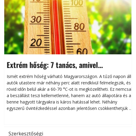
Extrém hőség: 7 tanács, amivel
megóvhatjuk autónkat a nyári károktól
Ismét extrém hőség várható Magyarországon. A tűző napon álló
autók utastere már néhány perc alatt rendkívül felmelegszik, és
rövid időn belül akár a 60-70 °C-ot is megközelítheti. Ez nemcsak
n
a beszállást teszi kellemetlenné, hanem az autó állapotára és a
benne hagyott tárgyakra is káros hatással lehet. Néhány
egyszerű óvintézkedéssel azonban jelentősen csökkenthetjük a
hőség káros hatásait.
l
Szerkesztőségi