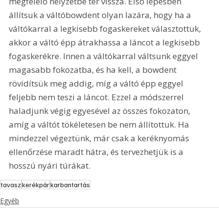
megfelelő helyzetbe tér vissza. Első lépésben 
állítsuk a váltóbowdent olyan lazára, hogy ha a 
váltókarral a legkisebb fogaskereket választottuk, 
akkor a váltó épp átrakhassa a láncot a legkisebb 
fogaskerékre. Innen a váltókarral váltsunk eggyel 
magasabb fokozatba, és ha kell, a bowdent 
rövidítsük meg addig, míg a váltó épp eggyel 
feljebb nem teszi a láncot. Ezzel a módszerrel 
haladjunk végig egyesével az összes fokozaton, 
amíg a váltót tökéletesen be nem állítottuk. Ha 
mindezzel végeztünk, már csak a keréknyomás 
ellenőrzése maradt hátra, és tervezhetjük is a 
hosszú nyári túrákat.
tavasz
kerékpár
karbantartás
Egyéb