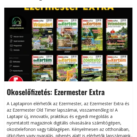
Okoselőfizetés: Ezermester Extra
A Laptapiron elérhetők az Ezermester, az Ezermester Extra és
az Ezermester Old Timer lapszámai, visszamenőleg is! A
Laptapir új, innovatív, praktikus és egyedi megoldás a
L
nyomtatott magazinok digitális olvasására számítógépen,
okostelefonon vagy táblagépen. Kényelmesen az otthonában,
útközben vagy nyaralás, pihenés alatt is elérhetők lapszámaink.
ú