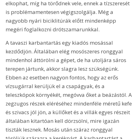
elkophat, míg ha törődnek vele, ennek a tízszeresét 
is problémamentesen végigszolgálja. Még a 
nagyobb nyári biciklitúrák előtt mindenképp 
megéri foglalkozni drótszamarunkkal.
A tavaszi karbantartás egy kiadós mosással 
kezdődjön. Általában elég mosószeres ronggyal 
mindenhol áttörölni a gépet, de ha utoljára sáros 
terepen jártunk, akkor slagra lesz szükségünk. 
Ebben az esetben nagyon fontos, hogy az erős 
vízsugárral kerüljük el a csapágyak, és a 
teleszkópok környékét, megóvva őket a beázástól. A 
zegzugos részek eléréséhez mindenféle méretű kefe 
és szivacs jól jön, a küllőket és a villák egyes részeit 
általában kitartóan kell dörzsölni, mire igazán 
tiszták lesznek. Mosás után száraz ronggyal 
töröljük szárazra a kerékpárt. A karbantartást a 