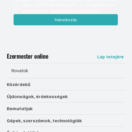
Igen, szeretnék feliratkozni, és elfogadom az 
adatkezelést. 
Adatvédelmi tájékoztató
Feliratkozás
Ezermester online
Lap tetejére
Rovatok
Közérdekű
Újdonságok, érdekességek
Bemutatjuk
Gépek, szerszámok, technológiák