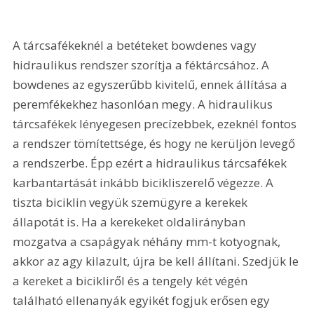
A tárcsafékeknél a betéteket bowdenes vagy 
hidraulikus rendszer szorítja a féktárcsához. A 
bowdenes az egyszerűbb kivitelű, ennek állítása a 
peremfékekhez hasonlóan megy. A hidraulikus 
tárcsafékek lényegesen precízebbek, ezeknél fontos 
a rendszer tömítettsége, és hogy ne kerüljön levegő 
a rendszerbe. Épp ezért a hidraulikus tárcsafékek 
karbantartását inkább bicikliszerelő végezze. A 
tiszta biciklin vegyük szemügyre a kerekek 
állapotát is. Ha a kerekeket oldalirányban 
mozgatva a csapágyak néhány mm-t kotyognak, 
akkor az agy kilazult, újra be kell állítani. Szedjük le 
a kereket a bicikliről és a tengely két végén 
található ellenanyák egyikét fogjuk erősen egy 