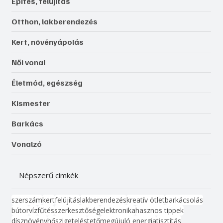
Építés, felújítás
Otthon, lakberendezés
Kert, növényápolás
Női vonal
Életmód, egészség
Kismester
Barkács
Vonalzó
Népszerű címkék
szerszám
kert
felújítás
lakberendezés
kreatív ötlet
barkácsolás
bútor
víz
fűtés
szerkesztőség
elektronika
hasznos tippek
dísznövény
hőszigetelés
tető
megújuló energia
tisztítás