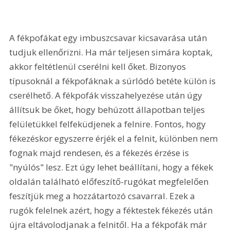
A fékpofákat egy imbuszcsavar kicsavarása után 
tudjuk ellenőrizni. Ha már teljesen simára koptak, 
akkor feltétlenül cserélni kell őket. Bizonyos 
típusoknál a fékpofáknak a súrlódó betéte külön is 
cserélhető. A fékpofák visszahelyezése után úgy 
állítsuk be őket, hogy behúzott állapotban teljes 
felületükkel felfeküdjenek a felnire. Fontos, hogy 
fékezéskor egyszerre érjék el a felnit, különben nem 
fognak majd rendesen, és a fékezés érzése is 
"nyúlós" lesz. Ezt úgy lehet beállítani, hogy a fékek 
oldalán található előfeszítő-rugókat megfelelően 
feszítjük meg a hozzátartozó csavarral. Ezek a 
rugók felelnek azért, hogy a féktestek fékezés után 
újra eltávolodjanak a felnitől. Ha a fékpofák már 