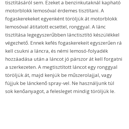
tisztításáról sem. Ezeket a benzinkutaknál kapható 
motorblokk lemosóval érdemes tisztítani. A 
fogaskerekeket egyenként töröljük át motorblokk 
lemosóval átitatott ecsettel, ronggyal. A lánc 
tisztítása legegyszerűbben lánctisztító készülékkel 
végezhető. Ennek kefés fogaskerekeit egyszerűen rá 
kell csukni a láncra, és némi lemosó-folyadék 
hozzáadása után a láncot jó párszor át kell forgatni 
a szerkezeten. A megtisztított láncot egy ronggyal 
töröljük át, majd kenjük be műszerolajjal, vagy 
fújjuk be lánckenő spray-vel. Ne használjunk túl 
sok kenőanyagot, a felesleget mindig töröljük le. 