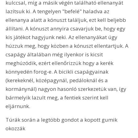
kulccsal, míg a másik végén található ellenanyát 
lazítsuk ki. A tengelyen "befelé" haladva az 
ellenanya alatt a kónuszt találjuk, ezt kell beljebb 
állítani. A kónuszt annyira csavarjuk be, hogy egy 
kis játékot hagyjunk neki. Az ellenanyákat úgy 
húzzuk meg, hogy közben a kónuszt ellentartjuk. A 
csapágy általában még ilyenkor is kicsit 
meghúzódik, ezért ellenőrizzük hogy a kerék 
könnyedén forog-e. A bicikli csapágyainak 
(kerekeknél, középagynál, pedáloknál és a 
kormánynál) nagyon hasonló szerkezetük van, így 
bármelyik lazult meg, a fentiek szerint kell 
eljárnunk.
Túrák során a legtöbb gondot a kopott gumik 
okozzák 