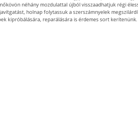
nőkövön néhány mozdulattal újból visszaadhatjuk régi éless
avítgatást, holnap folytassuk a szerszámnyelek megszilárdít
k kipróbálására, reparálására is érdemes sort kerítenünk.