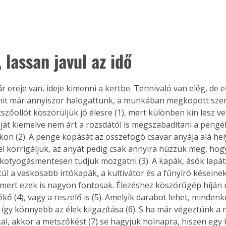
 lassan javul az idő
ereje van, ideje kimenni a kertbe. Tennivaló van elég, de el
amit már annyiszor halogattunk, a munkában megkopott sz
tszőollót köszörüljük jó élesre (1), mert különben kín lesz v
óját kiemelve nem árt a rozsdától is megszabadítani a pengék
kön (2). A penge kopását az összefogó csavar anyája alá hel
el korrigáljuk, az anyát pedig csak annyira húzzuk meg, hogy 
kotyogásmentesen tudjuk mozgatni (3). A kapák, ásók lapát
túl a vaskosabb irtókapák, a kultivátor és a fűnyíró késeinek 
 mert ezek is nagyon fontosak. Élezéshez köszörűgép híján 
kő (4), vagy a reszelő is (5). Amelyik darabot lehet, minden
 így könnyebb az élek kiigazítása (6). S ha már végeztünk a 
l, akkor a metszőkést (7) se hagyjuk holnapra, hiszen egy