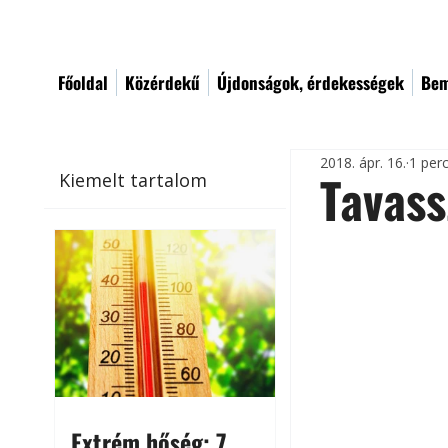
Főoldal
Közérdekű
Újdonságok, érdekességek
Bem
2018. ápr. 16.
1 per
Tavass
Kiemelt tartalom
Extrém hőség: 7