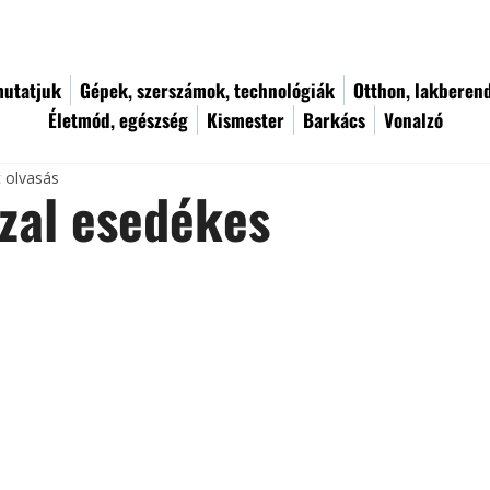
utatjuk
Gépek, szerszámok, technológiák
Otthon, lakberen
Életmód, egészség
Kismester
Barkács
Vonalzó
c olvasás
zal esedékes