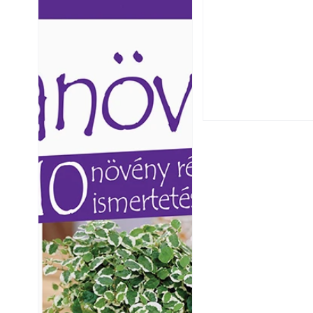
Ezermester lapszámai. A
Ezermester lapszámai
Laptapir kényelmes megoldás,
Laptapir kényelmes 
mert: – t
mert: – t
Utóérő gyümölcsö
érnek tovább lesz
Betonjárda készít