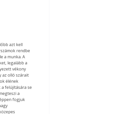
őbb azt kell 
erszámok rendbe 
ele a munka. A 
et, legalább a 
yezett vékony 
az olló szárait 
ok élének 
a felújítására se 
megteszi a 
képpen fogjuk 
nagy 
 közepes 