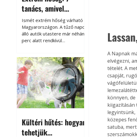
tanács, amivel
megóvhatjuk
Ismét extrém hőség várható
autónkat a nyári
Magyarországon. A tűző napon
Lassan,
álló autók utastere már néhány
károktól
perc alatt rendkívül
felmelegszik, és rövid időn belül
A Napnak már 
akár a 60-70 °C-ot is
megközelítheti. Ez nemcsak a
elvégezni, 
beszállást teszi kellemetlenné,
tételét. A me
hanem az autó állapotára és a
csapját, rug
benne hagyott tárgyakra is
vágófelületü
káros hatással lehet. Néhány
lemezalátétt
egyszerű óvintézkedéssel
könnyen, de 
azonban jelentősen
kiigazításán 
csökkenthetjük a hőség káros
legyintsünk,
hatásait.
közepes fenő
Kültéri hűtés: hogyan
satuba, mert
tehetjük
szerszámokka