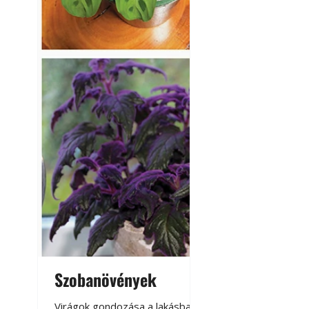
Szobanövények
Virágoskert: k
teraszon, laká
Virágok gondozása a lakásban,