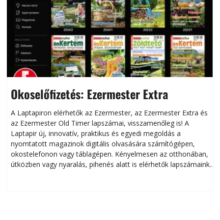
Okoselőfizetés: Ezermester Extra
A Laptapiron elérhetők az Ezermester, az Ezermester Extra és
az Ezermester Old Timer lapszámai, visszamenőleg is! A
Laptapir új, innovatív, praktikus és egyedi megoldás a
L
nyomtatott magazinok digitális olvasására számítógépen,
okostelefonon vagy táblagépen. Kényelmesen az otthonában,
útközben vagy nyaralás, pihenés alatt is elérhetők lapszámaink.
ú
Bárhol, bármikor, akár külföldön élve vagy dolgozva is
B
olvashatók az Ezermester lapszámai. A Laptapir kényelmes
megoldás, mert: – t