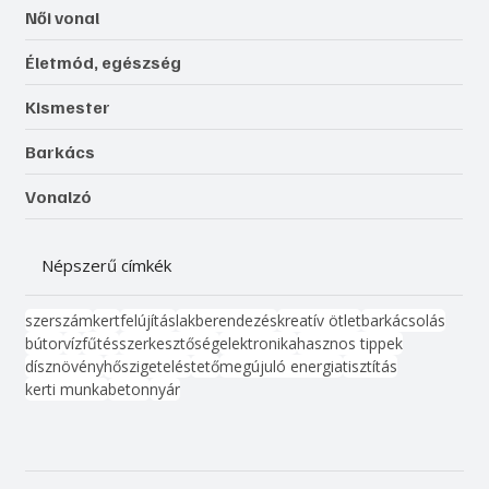
Női vonal
Életmód, egészség
Kismester
Barkács
Vonalzó
Népszerű címkék
szerszám
kert
felújítás
lakberendezés
kreatív ötlet
barkácsolás
bútor
víz
fűtés
szerkesztőség
elektronika
hasznos tippek
dísznövény
hőszigetelés
tető
megújuló energia
tisztítás
kerti munka
beton
nyár