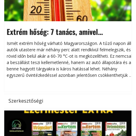
Extrém hőség: 7 tanács, amivel
megóvhatjuk autónkat a nyári károktól
Ismét extrém hőség várható Magyarországon. A tűző napon álló
autók utastere már néhány perc alatt rendkívül felmelegszik, és
rövid időn belül akár a 60-70 °C-ot is megközelítheti. Ez nemcsak
n
a beszállást teszi kellemetlenné, hanem az autó állapotára és a
benne hagyott tárgyakra is káros hatással lehet. Néhány
egyszerű óvintézkedéssel azonban jelentősen csökkenthetjük a
hőség káros hatásait.
l
Szerkesztőségi