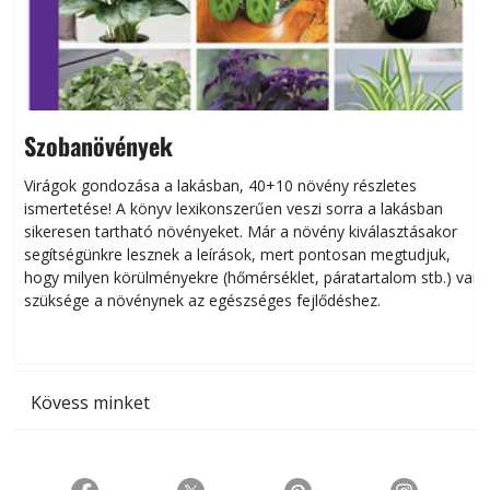
Szobanövények
Virágok gondozása a lakásban, 40+10 növény részletes
ismertetése! A könyv lexikonszerűen veszi sorra a lakásban
s
sikeresen tart­ha­tó növényeket. Már a növény kiválasztásakor
h
segítségünkre lesznek a leírások, mert pontosan megtudjuk,
k
hogy milyen körülményekre (hőmérséklet, páratartalom stb.) van
szüksége a növénynek az egészséges fejlődéshez.
t
Kövess minket