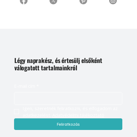
Légy naprakész, és értesülj elsőként
válogatott tartalmainkról
E-mail cím
*
Igen, szeretnék feliratkozni, és elfogadom az 
adatkezelést. 
Adatvédelmi tájékoztató
Feliratkozás