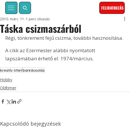
FELIRATKOZÁS
2010. márc. 11.
1 perc olvasás
Táska csizmaszárból
Régi, tönkrement fejű csizma, további hasznosítása. 
A cikk az Ezermester alábbi nyomtatott 
lapszámában érhető el: 1974/március.
kreatív ötlet
barkácsolás
Hobby
Oldtimer
Kapcsolódó bejegyzések