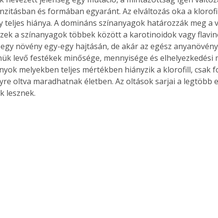
enzitásban és formában egyaránt. Az elváltozás oka a klorofil
gy teljes hiánya. A domináns színanyagok határozzák meg a 
 Ezek a színanyagok többek között a karotinoidok vagy flavin
 egy növény egy-egy hajtásán, de akár az egész anyanövényen
nük levő festékek minősége, mennyisége és elhelyezkedési 
yok melyekben teljes mértékben hiányzik a klorofill, csak fo
re oltva maradhatnak életben. Az oltások sarjai a legtöbb 
k lesznek.