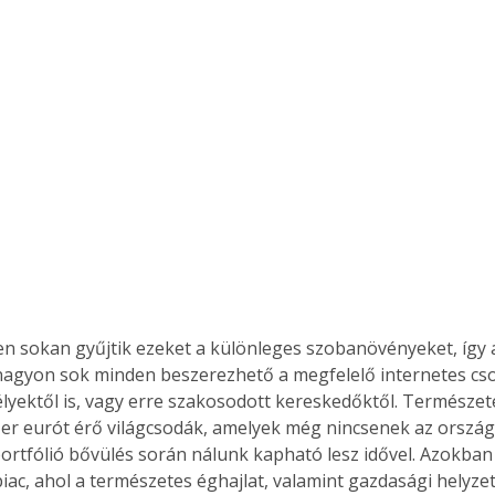
n sokan gyűjtik ezeket a különleges szobanövényeket, így a 
nagyon sok minden beszerezhető a megfelelő internetes c
ektől is, vagy erre szakosodott kereskedőktől. Természe
er eurót érő világcsodák, amelyek még nincsenek az ország
ortfólió bővülés során nálunk kapható lesz idővel. Azokba
 piac, ahol a természetes éghajlat, valamint gazdasági helyze