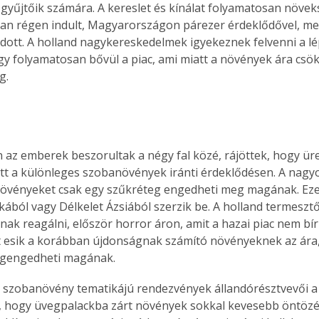
gyűjtőik számára. A kereslet és kínálat folyamatosan növeksz
yan régen indult, Magyarországon párezer érdeklődővel, m
ott. A holland nagykereskedelmek igyekeznek felvenni a lép
így folyamatosan bővül a piac, ami miatt a növények ára csök
g. 
n az emberek beszorultak a négy fal közé, rájöttek, hogy üres
ett a különleges szobanövények iránti érdeklődésen. A nagyo
övényeket csak egy szűkréteg engedheti meg magának. Eze
ából vagy Délkelet Ázsiából szerzik be. A holland termesztő
dnak reagálni, először horror áron, amit a hazai piac nem bír
 esik a korábban újdonságnak számító növényeknek az ára,
gengedheti magának.
 szobanövény tematikájú rendezvények állandórésztvevői a f
, hogy üvegpalackba zárt növények sokkal kevesebb öntözés