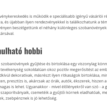
énykereskedés is működik e speciálisabb igényű vásárlói r
ra, és újabban ilyen rendezvényekkel is találkozhatunk a té
vényen beszélgettünk el néhány különleges szobanövények
ársával.
ulható hobbi
 szobanövények gyűjtése és birtoklása egy viszonylag könn
 tevékenység sokoldalúan okoz pozitív megerősítést az em
dkívül dekoratívak, másrészt ilyen ritkaságok birtoklása, m
en, presztízs is, akárcsak az órák, autók, ékszerek, hiszen 
magas is lehet. Ugyanakkor - mivel élőlényekről van szó - a 
 szaporítványaik, csemetéik a gyűjtői körnek eladhatóak, m
ek, zsebpénznek is jó lehetőség.