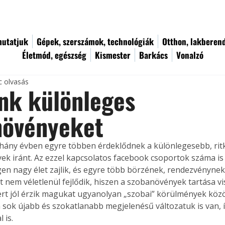
utatjuk
Gépek, szerszámok, technológiák
Otthon, lakberen
Életmód, egészség
Kismester
Barkács
Vonalzó
c olvasás
nk különleges
növényeket
hány évben egyre többen érdeklődnek a különlegesebb, rit
k iránt. Az ezzel kapcsolatos facebook csoportok száma is 
en nagy élet zajlik, és egyre több börzének, rendezvénynek 
at nem véletlenül fejlődik, hiszen a szobanövények tartása v
rt jól érzik magukat ugyanolyan „szobai” körülmények közöt
sok újabb és szokatlanabb megjelenésű változatuk is van, 
 is.