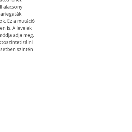
l alacsony 
variegaták 
ok. Ez a mutáció 
 is. A levelek 
módja adja meg. 
toszintetizálni 
esetben szintén 