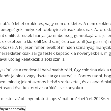
mutáció lehet örökletes, vagy nem örökletes. A nem öröklet
 betegségek, melyeket többnyire vírusok okoznak. Az örökl
nt említett festék hiánya (az emberiség genetikájára is jell
 ez esetben a klorofill (zöld szín) és a xantofill (sárga szín) 
a okozza. A teljesen fehér levélből minden színanyag hiányzik
érsékleten csak sárga festék képződik a növényekben, míg
val utólag keletkezik a zöld szín is.
yszínű, de a rendesnél halványabb zöld, úgy chlorina alak a 
a fehér (albina), vagy tiszta sárga (aurea) is. Fontos tudni, h
em mindig jelent azonos belső szerkezetet, és az anatómiai
ztosan következtetni az öröklési viszonyokra.
ermester alábbi nyomtatott lapszámában érhető el: 2023/sz
ertben,
Gyógyító növények: a
sban
természet kincsei az
ény
szobanövény