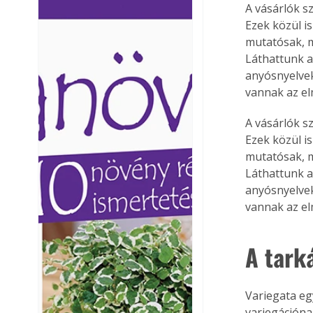
A vásárlók s
Ezermester lapszámai. A
Ezermester lapszámai
Ezek közül i
Laptapir kényelmes megoldás,
Laptapir kényelmes 
mutatósak, mí
mert: – t
mert: – t
Láthattunk a
anyósnyelvek
vannak az el
A vásárlók s
Ezek közül i
mutatósak, mí
Láthattunk a
anyósnyelvek
vannak az el
A tark
Variegata eg
variegációna