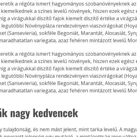
zeretik a régóta ismert hagyományos szobanövényeknek az új
. A
s kiemelkednek a színes levelű növények, hiszen ezek egész 
megoldás,
g a virágukkal díszítő fajok kiemelt díszítő értéke a virágzá
 legutóbbi Növénypláza rendezvényen viaszvirágokat (Hoya)
et (Sansevieria), sokféle Begoniát, Marantát, Alocasiát, Syn
maradhatatlan variegata, azaz fehéren mintázott levelű Mon
zeretik a régóta ismert hagyományos szobanövényeknek az új
s kiemelkednek a színes levelű növények, hiszen ezek egész 
g a virágukkal díszítő fajok kiemelt díszítő értéke a virágzá
 legutóbbi Növénypláza rendezvényen viaszvirágokat (Hoya)
et (Sansevieria), sokféle Begoniát, Marantát, Alocasiát, Syn
maradhatatlan variegata, azaz fehéren mintázott levelű Mon
ák nagy kedvencek
y tulajdonság, és nem mást jelent, mint tarka levelű. A magy
k nevezett jelenség egy mutáció, a mintázottság igen változ