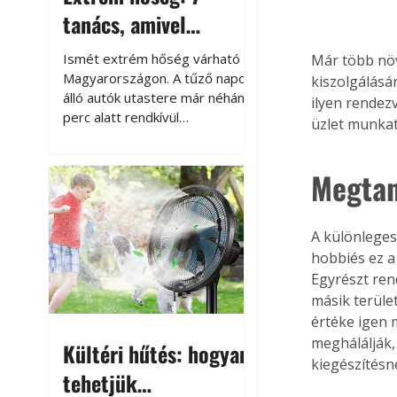
tanács, amivel
megóvhatjuk
Ismét extrém hőség várható
Már több növ
autónkat a nyári
Magyarországon. A tűző napon
kiszolgálásá
álló autók utastere már néhány
ilyen rendez
károktól
perc alatt rendkívül
üzlet munkat
felmelegszik, és rövid időn belül
akár a 60-70 °C-ot is
Megtan
megközelítheti. Ez nemcsak a
beszállást teszi kellemetlenné,
hanem az autó állapotára és a
benne hagyott tárgyakra is
A különleges
káros hatással lehet. Néhány
hobbiés ez a
egyszerű óvintézkedéssel
Egyrészt ren
azonban jelentősen
másik terület
csökkenthetjük a hőség káros
értéke igen 
hatásait.
meghálálják,
Kültéri hűtés: hogyan
kiegészítésn
tehetjük