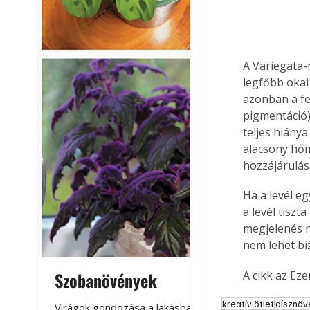
A Variegata-
legfőbb okai
azonban a fe
pigmentáció),
teljes hiány
alacsony hőm
hozzájárulásá
Ha a levél eg
a levél tiszt
megjelenés n
nem lehet bi
A cikk az Ez
Szobanövények
Virágoskert: k
teraszon, laká
kreatív ötlet
dísznöv
Virágok gondozása a lakásban,