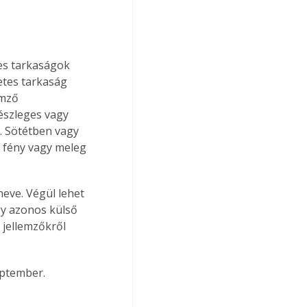
es tarkaságok 
etes tarkaság 
emző 
részleges vagy 
. Sötétben vagy 
 fény vagy meleg 
neve. Végül lehet 
ogy azonos külső 
 jellemzőkről 
eptember.