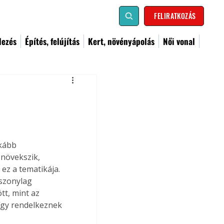
FELIRATKOZÁS
dezés
Építés, felújítás
Kert, növényápolás
Női vonal
kább 
növekszik, 
ez a tematikája. 
iszonylag 
t, mint az 
így rendelkeznek 