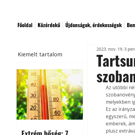
Főoldal
Közérdekű
Újdonságok, érdekességek
Bem
2023. nov. 19.
3 per
Tartsu
Kiemelt tartalom
szoba
Az utóbbi né
szobanövénye
melyekben ig
Ez az irányz
egyszerű, me
emberek, ám 
plusz extrával
Extrém hőség: 7