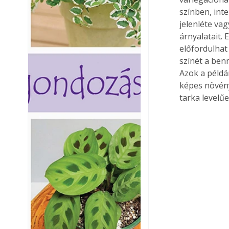
színben, int
jelenléte va
árnyalatait.
előfordulhat
színét a ben
Azok a példán
képes növény
tarka levelűe