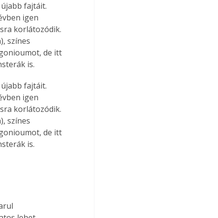
abb fajtáit. 
évben igen 
sra korlátozódik. 
, színes 
gonioumot, de itt 
sterák is.
abb fajtáit. 
évben igen 
sra korlátozódik. 
, színes 
gonioumot, de itt 
sterák is.
arul 
atos lehet 