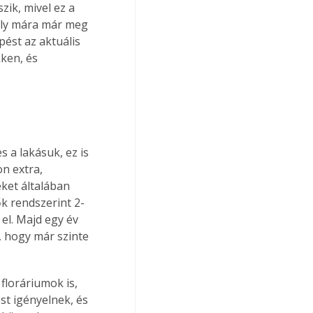
ik, mivel ez a 
ely mára már meg 
ést az aktuális 
ken, és 
 a lakásuk, ez is 
n extra, 
ket általában 
k rendszerint 2-
 el. Majd egy év 
 hogy már szinte 
loráriumok is, 
t igényelnek, és 