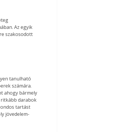
éteg 
mában. Az egyik 
re szakosodott 
yen tanulható 
berek számára. 
int ahogy bármely 
a ritkább darabok 
gondos tartást 
ely jövedelem-