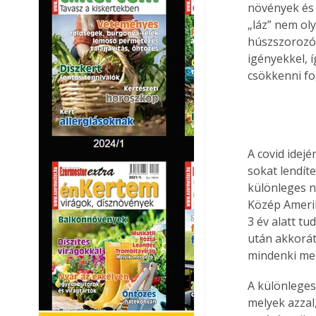
növények és 
„láz” nem ol
húszszorozód
igényekkel, 
csökkenni fo
A covid idejé
sokat lendít
különleges n
Közép Amerik
3 év alatt tu
után akkorát
mindenki me
A különleges
melyek azzal