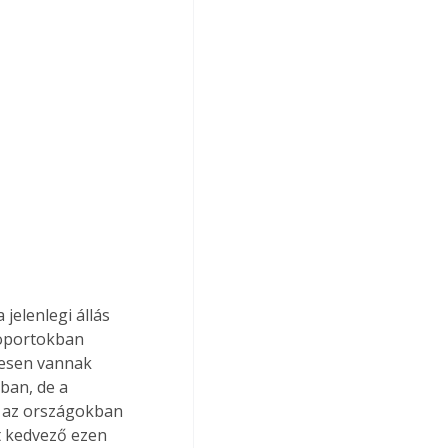
jelenlegi állás 
soportokban 
tesen vannak 
ban, de a 
n az országokban 
t kedvező ezen 