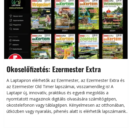
Okoselőfizetés: Ezermester Extra
A Laptapiron elérhetők az Ezermester, az Ezermester Extra és
az Ezermester Old Timer lapszámai, visszamenőleg is! A
Laptapir új, innovatív, praktikus és egyedi megoldás a
L
nyomtatott magazinok digitális olvasására számítógépen,
okostelefonon vagy táblagépen. Kényelmesen az otthonában,
útközben vagy nyaralás, pihenés alatt is elérhetők lapszámaink.
ú
Bárhol, bármikor, akár külföldön élve vagy dolgozva is
B
olvashatók az Ezermester lapszámai. A Laptapir kényelmes
megoldás, mert: – t