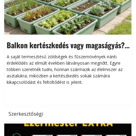
Balkon kertészkedés vagy magaságyás?
Helytakarékos kertészkedés
A saját termesztésű zöldségek és fűszernövények iránti
érdeklődés az elmúlt években látványosan megnőtt. Egyre
többen szeretnék tudni, honnan származik az élelmiszer az
l
asztalukra, miközben a kertészkedés sokak számára
kikapcsolódást és feltöltődést is jelent.
é
d
Szerkesztőségi