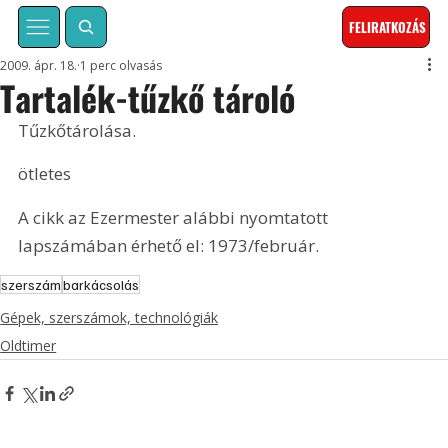
FELIRATKOZÁS
2009. ápr. 18.
1 perc olvasás
Tartalék-tűzkő tároló
Tűzkőtárolása.
ötletes
A cikk az Ezermester alábbi nyomtatott 
lapszámában érhető el: 1973/február.
szerszám
barkácsolás
Gépek, szerszámok, technológiák
Oldtimer