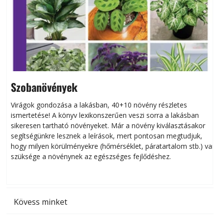
Szobanövények
Virágok gondozása a lakásban, 40+10 növény részletes
ismertetése! A könyv lexikonszerűen veszi sorra a lakásban
s
sikeresen tart­ha­tó növényeket. Már a növény kiválasztásakor
h
segítségünkre lesznek a leírások, mert pontosan megtudjuk,
k
hogy milyen körülményekre (hőmérséklet, páratartalom stb.) van
szüksége a növénynek az egészséges fejlődéshez.
t
Kövess minket