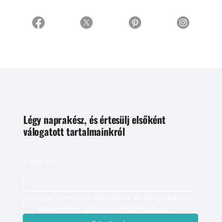
Légy naprakész, és értesülj elsőként
válogatott tartalmainkról
E-mail cím
*
Igen, szeretnék feliratkozni, és elfogadom az 
adatkezelést. 
Adatvédelmi tájékoztató