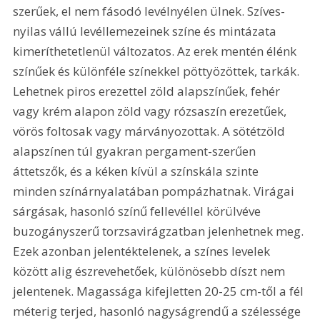
szerűek, el nem fásodó levélnyélen ülnek. Szíves-
nyilas vállú levéllemezeinek színe és mintázata 
kimeríthetetlenül változatos. Az erek mentén élénk 
színűek és különféle színekkel pöttyözöttek, tarkák. 
Lehetnek piros erezettel zöld alapszínűek, fehér 
vagy krém alapon zöld vagy rózsaszín erezetűek, 
vörös foltosak vagy márványozottak. A sötétzöld 
alapszínen túl gyakran pergament-szerűen 
áttetszők, és a kéken kívül a színskála szinte 
minden színárnyalatában pompázhatnak. Virágai 
sárgásak, hasonló színű fellevéllel körülvéve 
buzogányszerű torzsavirágzatban jelenhetnek meg. 
Ezek azonban jelentéktelenek, a színes levelek 
között alig észrevehetőek, különösebb díszt nem 
jelentenek. Magassága kifejletten 20-25 cm-től a fél 
méterig terjed, hasonló nagyságrendű a szélessége 