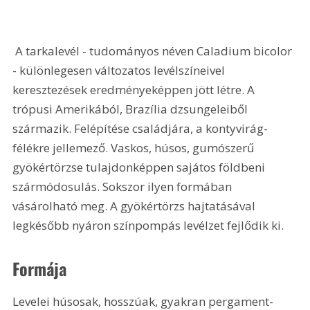
 A tarkalevél - tudományos néven Caladium bicolor 
- különlegesen változatos levélszíneivel 
keresztezések eredményeképpen jött létre. A 
trópusi Amerikából, Brazília dzsungeleiből 
származik. Felépítése családjára, a kontyvirág-
félékre jellemező. Vaskos, húsos, gumószerű 
gyökértörzse tulajdonképpen sajátos földbeni 
szármódosulás. Sokszor ilyen formában 
vásárolható meg. A gyökértörzs hajtatásával 
legkésőbb nyáron színpompás levélzet fejlődik ki.
Formája 
Levelei húsosak, hosszúak, gyakran pergament-