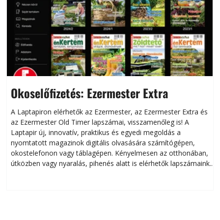
Okoselőfizetés: Ezermester Extra
A Laptapiron elérhetők az Ezermester, az Ezermester Extra és
az Ezermester Old Timer lapszámai, visszamenőleg is! A
Laptapir új, innovatív, praktikus és egyedi megoldás a
L
nyomtatott magazinok digitális olvasására számítógépen,
okostelefonon vagy táblagépen. Kényelmesen az otthonában,
útközben vagy nyaralás, pihenés alatt is elérhetők lapszámaink.
ú
Bárhol, bármikor, akár külföldön élve vagy dolgozva is
B
olvashatók az Ezermester lapszámai. A Laptapir kényelmes
megoldás, mert: – t