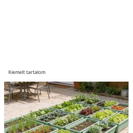
Szárazság a kertben – az aszály hatása a
növényekre és a védekezés lehetőségei
Kiemelt tartalom