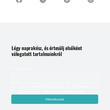
Légy naprakész, és értesülj elsőként
válogatott tartalmainkról
E-mail cím
*
Igen, szeretnék feliratkozni, és elfogadom az 
adatkezelést. 
Adatvédelmi tájékoztató
Feliratkozás