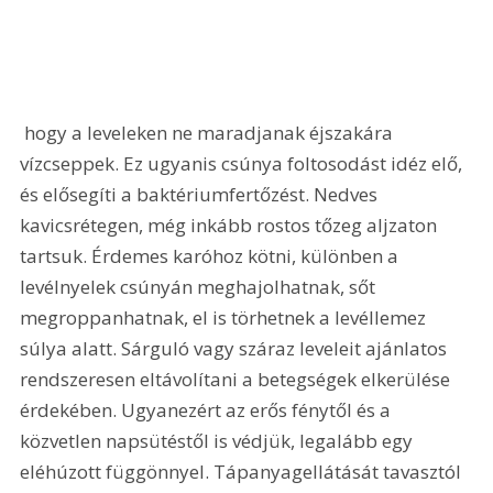
 hogy a leveleken ne maradjanak éjszakára 
vízcseppek. Ez ugyanis csúnya foltosodást idéz elő, 
és elősegíti a baktériumfertőzést. Nedves 
kavicsrétegen, még inkább rostos tőzeg aljzaton 
tartsuk. Érdemes karóhoz kötni, különben a 
levélnyelek csúnyán meghajolhatnak, sőt 
megroppanhatnak, el is törhetnek a levéllemez 
súlya alatt. Sárguló vagy száraz leveleit ajánlatos 
rendszeresen eltávolítani a betegségek elkerülése 
érdekében. Ugyanezért az erős fénytől és a 
közvetlen napsütéstől is védjük, legalább egy 
eléhúzott függönnyel. Tápanyagellátását tavasztól 