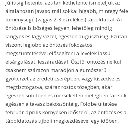
júliusig hetente, azután kéthetente ismételjük az 
általánosan javasoltnál sokkal hígabb, mintegy fele 
töménységű (vagyis 2-3 ezrelékes) tápoldattal. Az 
öntözése is bőséges legyen, lehetőleg mindig 
langyos és lágy vízzel, egészen augusztusig. Ezután 
viszont legjobb az öntözés fokozatos 
megszüntetésével elősegíteni a levelek lassú 
elsárgulását, leszáradását. Ősztől öntözés nélkül, 
csaknem szárazon maradjon a gumószerű 
gyökérzet az eredeti cserépben, vagy kiszedve és 
megtisztogatva, száraz rostos tőzegben, akár 
egészen sötétben és mérsékelten melegben tartsuk 
egészen a tavasz beköszöntéig. Földbe ültetése 
február-április környékén időszerű, az öntözés és a 
tápoldatozás újbóli megkezdésével egy időben.