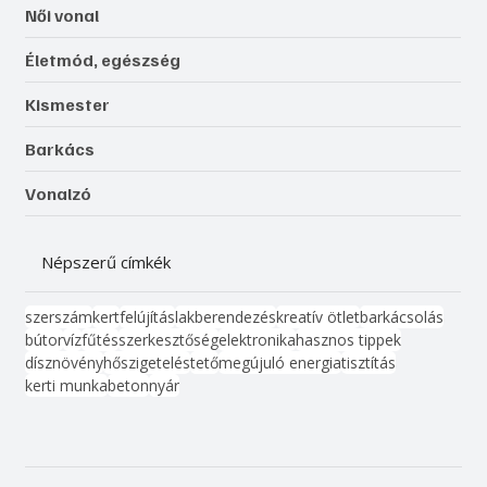
Női vonal
Életmód, egészség
Kismester
Barkács
Vonalzó
Népszerű címkék
szerszám
kert
felújítás
lakberendezés
kreatív ötlet
barkácsolás
bútor
víz
fűtés
szerkesztőség
elektronika
hasznos tippek
dísznövény
hőszigetelés
tető
megújuló energia
tisztítás
kerti munka
beton
nyár