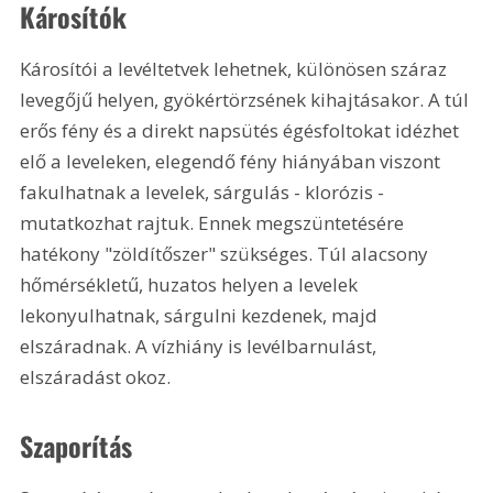
Károsítók 
Károsítói a levéltetvek lehetnek, különösen száraz 
levegőjű helyen, gyökértörzsének kihajtásakor. A túl 
erős fény és a direkt napsütés égésfoltokat idézhet 
elő a leveleken, elegendő fény hiányában viszont 
fakulhatnak a levelek, sárgulás - klorózis - 
mutatkozhat rajtuk. Ennek megszüntetésére 
hatékony "zöldítőszer" szükséges. Túl alacsony 
hőmérsékletű, huzatos helyen a levelek 
lekonyulhatnak, sárgulni kezdenek, majd 
elszáradnak. A vízhiány is levélbarnulást, 
elszáradást okoz.
Szaporítás 