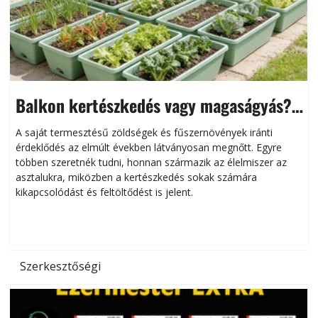
Balkon kertészkedés vagy magaságyás?
Helytakarékos kertészkedés
A saját termesztésű zöldségek és fűszernövények iránti
érdeklődés az elmúlt években látványosan megnőtt. Egyre
többen szeretnék tudni, honnan származik az élelmiszer az
l
asztalukra, miközben a kertészkedés sokak számára
kikapcsolódást és feltöltődést is jelent.
é
d
Szerkesztőségi