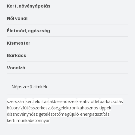
Kert, növényápolás
Női vonal
Életmód, egészség
Kismester
Barkács
Vonalzó
Népszerű címkék
szerszám
kert
felújítás
lakberendezés
kreatív ötlet
barkácsolás
bútor
víz
fűtés
szerkesztőség
elektronika
hasznos tippek
dísznövény
hőszigetelés
tető
megújuló energia
tisztítás
kerti munka
beton
nyár