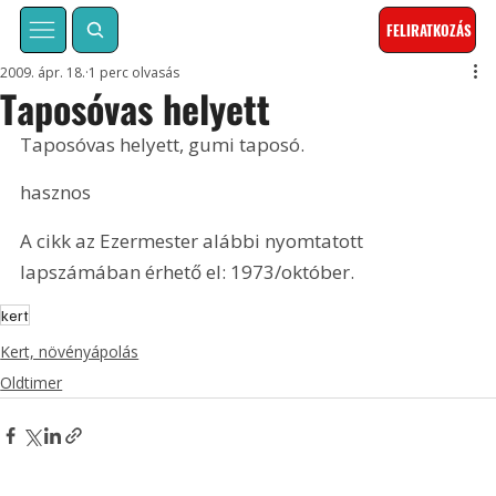
FELIRATKOZÁS
2009. ápr. 18.
1 perc olvasás
Taposóvas helyett
Taposóvas helyett, gumi taposó.
hasznos
A cikk az Ezermester alábbi nyomtatott 
lapszámában érhető el: 1973/október.
kert
Kert, növényápolás
Oldtimer