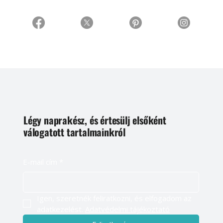
Légy naprakész, és értesülj elsőként
válogatott tartalmainkról
E-mail cím
*
Igen, szeretnék feliratkozni, és elfogadom az 
adatkezelést. 
Adatvédelmi tájékoztató