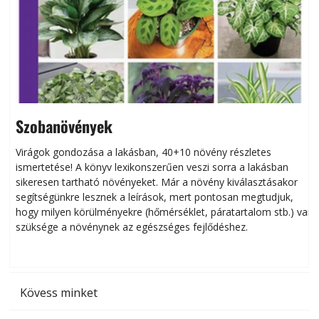
Szobanövények
Virágok gondozása a lakásban, 40+10 növény részletes
ismertetése! A könyv lexikonszerűen veszi sorra a lakásban
s
sikeresen tart­ha­tó növényeket. Már a növény kiválasztásakor
h
segítségünkre lesznek a leírások, mert pontosan megtudjuk,
k
hogy milyen körülményekre (hőmérséklet, páratartalom stb.) van
szüksége a növénynek az egészséges fejlődéshez.
t
Kövess minket