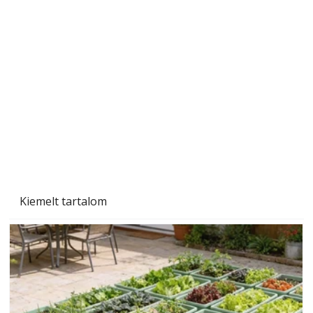
Szárazság a kertben – az aszály hatása a
növényekre és a védekezés lehetőségei
Kiemelt tartalom