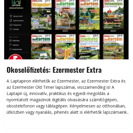
Okoselőfizetés: Ezermester Extra
A Laptapiron elérhetők az Ezermester, az Ezermester Extra és
az Ezermester Old Timer lapszámai, visszamenőleg is! A
Laptapir új, innovatív, praktikus és egyedi megoldás a
L
nyomtatott magazinok digitális olvasására számítógépen,
okostelefonon vagy táblagépen. Kényelmesen az otthonában,
útközben vagy nyaralás, pihenés alatt is elérhetők lapszámaink.
ú
Bárhol, bármikor, akár külföldön élve vagy dolgozva is
B
olvashatók az Ezermester lapszámai. A Laptapir kényelmes
megoldás, mert: – t