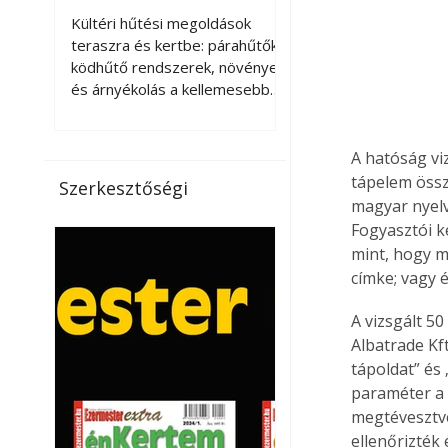
kellemesebbé a
Kültéri hűtési megoldások
teraszt és a kertet?
teraszra és kertbe: párahűtők,
ködhűtő rendszerek, növények
és árnyékolás a kellemesebb
nyári mikroklímáért. A kültéri
hűtés kérdése az utóbbi
években egyre nagyobb
A hatóság vi
jelentőséget kapott, ahogy a
tápelem össz
Szerkesztőségi
nyári hőhullámok gyakoribbá és
magyar nyelvű
intenzívebbé váltak. Míg
Fogyasztói ke
korábban elsősorban a beltéri
mint, hogy m
klímaberendezések jelentették
címke; vagy 
a megoldást a meleg ellen, ma
már egyre többen keresnek
A vizsgált 50
olyan kültéri hűtési
Albatrade Kft
lehetőségeket is, amelyek a
tápoldat” és
teraszok, erkélyek, kertek vagy
paraméter a 
vendégl
megtévesztve
ellenőrizték 