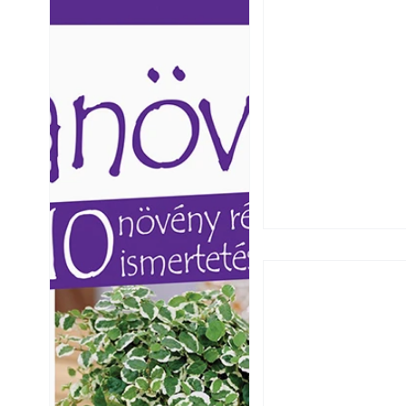
Ezermester lapszámai. A
Ezermester lapszámai
Laptapir kényelmes megoldás,
Laptapir kényelmes 
mert: – t
mert: – t