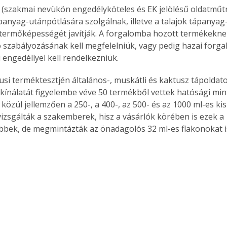
 (szakmai nevükön engedélyköteles és EK jelölésű oldatműt
anyag-utánpótlására szolgálnak, illetve a talajok tápanyag-
termőképességét javítják. A forgalomba hozott termékekne
 szabályozásának kell megfelelniük, vagy pedig hazai forga
 engedéllyel kell rendelkezniük.
si terméktesztjén általános-, muskátli és kaktusz tápoldatok
 kínálatát figyelembe véve 50 termékből vettek hatósági mint
közül jellemzően a 250-, a 400-, az 500- és az 1000 ml-es ki
izsgálták a szakemberek, hisz a vásárlók körében is ezek a 
bek, de megmintázták az önadagolós 32 ml-es flakonokat i