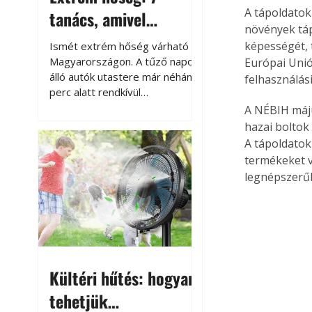
A tápoldatok
tanács, amivel
növények táp
megóvhatjuk
képességét, 
Ismét extrém hőség várható
autónkat a nyári
Magyarországon. A tűző napon
Európai Unió
álló autók utastere már néhány
felhasználási
károktól
perc alatt rendkívül
felmelegszik, és rövid időn belül
A NÉBIH máju
akár a 60-70 °C-ot is
hazai boltok
megközelítheti. Ez nemcsak a
A tápoldatok 
beszállást teszi kellemetlenné,
termékeket v
hanem az autó állapotára és a
legnépszerűb
benne hagyott tárgyakra is
káros hatással lehet. Néhány
egyszerű óvintézkedéssel
azonban jelentősen
csökkenthetjük a hőség káros
hatásait.
Kültéri hűtés: hogyan
tehetjük