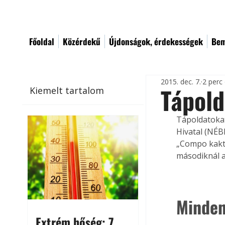
Főoldal
Közérdekű
Újdonságok, érdekességek
Bem
2015. dec. 7.
2 perc
Tápold
Kiemelt tartalom
Tápoldatokat
Hivatal (NÉBI
„Compo kaktu
másodiknál a
Minden
Extrém hőség: 7