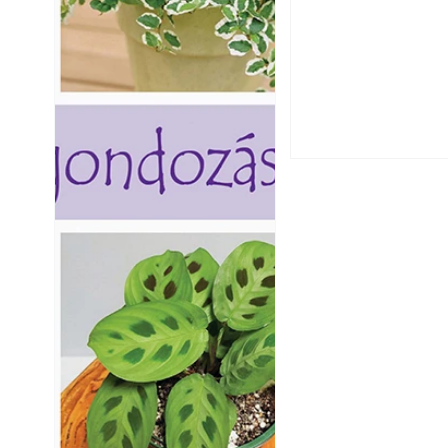
Utóérő gyümölcsö
érnek tovább lesz
Betonjárda készít
készül tartós bet