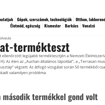
utatjuk
Gépek, szerszámok, technológiák
Otthon, lakberen
Életmód, egészség
Kismester
Barkács
Vonalzó
 olvasás
at-termékteszt
 ellenőrzött legújabb terméktesztjén a Nemzeti Élelmiszerl
H). Az élen az „Auchan általános tápoldat”, a „Terrasan musk
sztáp” végzett. Az átfogó vizsgálat során 50 termékből c
kadt valamilyen probléma.
 második termékkel gond volt