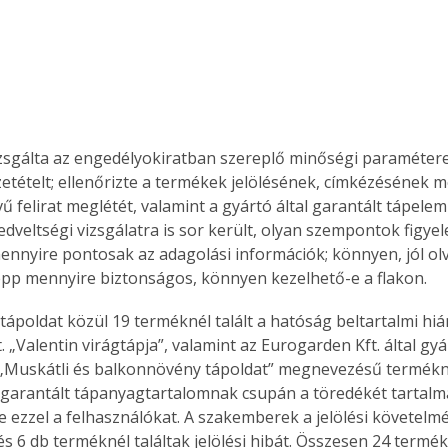
zsgálta az engedélyokiratban szereplő minőségi paraméterek
etételt; ellenőrizte a termékek jelölésének, címkézésének m
 felirat meglétét, valamint a gyártó által garantált tápelem 
dveltségi vizsgálatra is sor került, olyan szempontok figyel
ennyire pontosak az adagolási információk; könnyen, jól ol
épp mennyire biztonságos, könnyen kezelhető-e a flakon.
 tápoldat közül 19 terméknél talált a hatóság beltartalmi hi
. „Valentin virágtápja”, valamint az Eurogarden Kft. által gyá
 „Muskátli és balkonnövény tápoldat” megnevezésű termékn
garantált tápanyagtartalomnak csupán a töredékét tartalma
 ezzel a felhasználókat. A szakemberek a jelölési követelmé
és 6 db terméknél találtak jelölési hibát. Összesen 24 termé