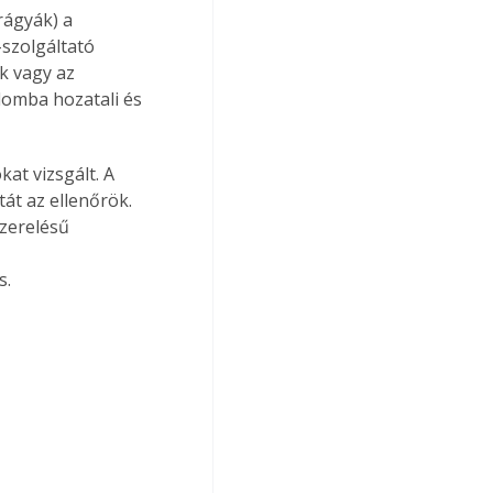
rágyák) a 
szolgáltató 
k vagy az 
lomba hozatali és 
at vizsgált. A 
át az ellenőrök. 
szerelésű 
s.