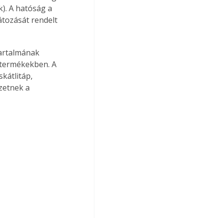
k). A hatóság a 
tozását rendelt 
artalmának 
 termékekben. A 
kátlitáp, 
zetnek a 