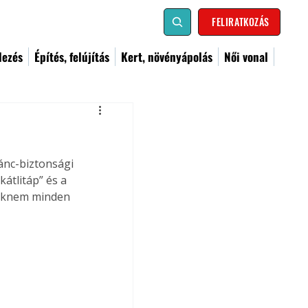
FELIRATKOZÁS
dezés
Építés, felújítás
Kert, növényápolás
Női vonal
ánc-biztonsági 
átlitáp” és a 
saknem minden 