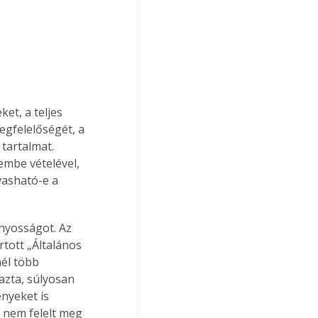
et, a teljes 
egfelelőségét, a 
tartalmat. 
embe vételével, 
vasható-e a 
ányosságot. Az 
rtott „Általános 
él több 
zta, súlyosan 
nyeket is 
k nem felelt meg 