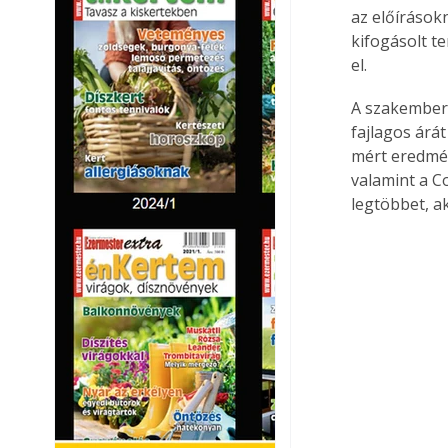
az előírásokn
kifogásolt t
el.
A szakembere
fajlagos árá
mért eredmén
valamint a C
legtöbbet, a