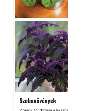
Szobanövények
Virágoskert: k
teraszon, laká
Virágok gondozása a lakásban,