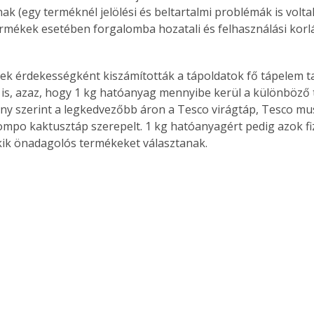
ak (egy terméknél jelölési és beltartalmi problémák is volta
ermékek esetében forgalomba hozatali és felhasználási korlá
k érdekességként kiszámították a tápoldatok fő tápelem t
t is, azaz, hogy 1 kg hatóanyag mennyibe kerül a különböző
y szerint a legkedvezőbb áron a Tesco virágtáp, Tesco mus
ompo kaktusztáp szerepelt. 1 kg hatóanyagért pedig azok fi
kik önadagolós termékeket választanak.