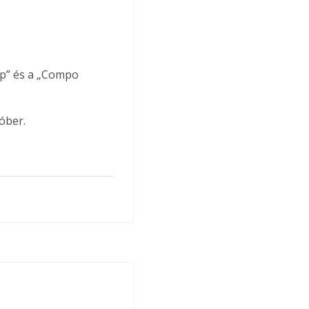
áp” és a „Compo 
óber.