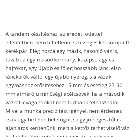
A tandem készítéshez  az eredeti ötlettel 
ellentétben  nem feltétlenül szükséges két komplett 
kerékpár. Elég hozzá egy másik, hasonló váz is, 
továbbá egy másodkormány, középső agy és 
hajtókar, egy újabb és főleg hosszabb lánc, első 
lánckerék-váltó, egy újabb nyereg, s a vázak 
egymáshoz erősítéséhez 15 mm és esetleg 27-30 
mm átmérőjű minőségi acélcsövek, ha a második 
vázról levágandókat nem tudnánk felhasználni. 
Mivel a munka precizitást igényel, nem érdemes 
csak úgy hirtelen belefogni, s egy jó hegesztőt is 
ajánlatos kerítenünk, mert a kettős terhet viselő váz 
kialakításához minőségi hegesztés szükséges. 