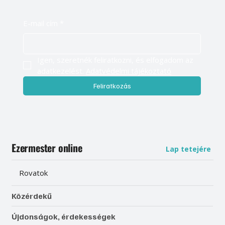
E-mail cím
*
Igen, szeretnék feliratkozni, és elfogadom az 
adatkezelést. 
Adatvédelmi tájékoztató
Feliratkozás
Ezermester online
Lap tetejére
Rovatok
Közérdekű
Újdonságok, érdekességek