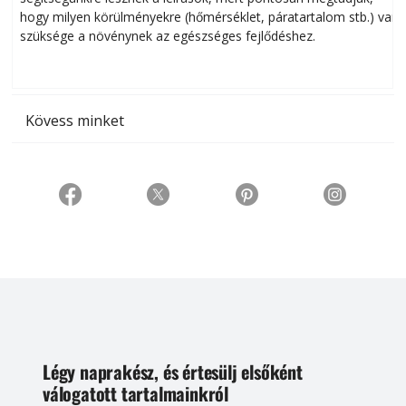
hogy milyen körülményekre (hőmérséklet, páratartalom stb.) van
szüksége a növénynek az egészséges fejlődéshez.
t
Kövess minket
Légy naprakész, és értesülj elsőként
válogatott tartalmainkról