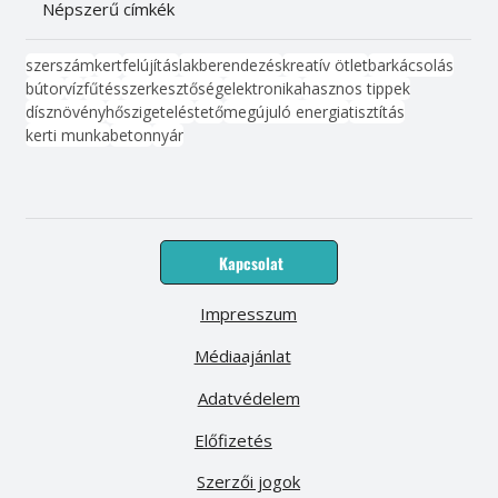
Népszerű címkék
szerszám
kert
felújítás
lakberendezés
kreatív ötlet
barkácsolás
bútor
víz
fűtés
szerkesztőség
elektronika
hasznos tippek
dísznövény
hőszigetelés
tető
megújuló energia
tisztítás
kerti munka
beton
nyár
Kapcsolat
Impresszum
Médiaajánlat
Adatvédelem
Előfizetés
Szerzői jogok