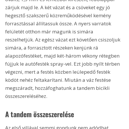
zárjuk majd le. A két vázat és a csöveket egy jó 
hegesztő szakszerű közreműködésével kemény 
forrasztással állítassuk össze. A nyers varratok 
felületét otthon már magunk is simára 
reszelhetjük. Az egész vázat ezt követően csiszoljuk 
simára, a forrasztott részeken kenjünk rá 
alapozófestéket, majd két-három vékony rétegben 
fújjuk le autófesték spray-vel. Ezt jobb nyílt térben 
végezni, mert a festés közben leülepedő festék 
ködöt nehéz feltakarítani. Miután a váz festése 
megszáradt, hozzáfoghatunk a tandem bicikli 
összeszereléséhez. 
A tandem összeszerelése
Az első villával semmi gondunk nem adódhat, 