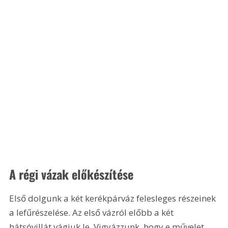
A régi vázak előkészítése
Első dolgunk a két kerékpárváz felesleges részeinek 
a lefűrészelése. Az első vázról előbb a két 
hátsóvillát vágjuk le. Vigyázzunk, hogy e művelet 