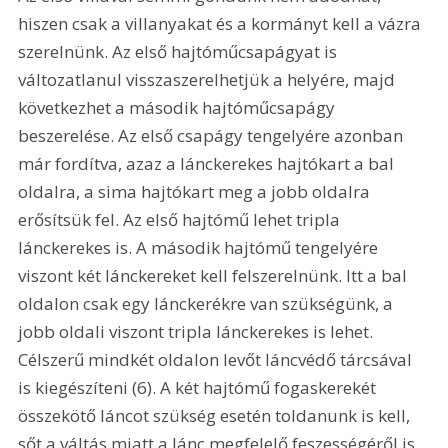
hiszen csak a villanyakat és a kormányt kell a vázra 
szerelnünk. Az első hajtóműcsapágyat is 
változatlanul visszaszerelhetjük a helyére, majd 
következhet a második hajtóműcsapágy 
beszerelése. Az első csapágy tengelyére azonban 
már fordítva, azaz a lánckerekes hajtókart a bal 
oldalra, a sima hajtókart meg a jobb oldalra 
erősítsük fel. Az első hajtómű lehet tripla 
lánckerekes is. A második hajtómű tengelyére 
viszont két lánckereket kell felszerelnünk. Itt a bal 
oldalon csak egy lánckerékre van szükségünk, a 
jobb oldali viszont tripla lánckerekes is lehet. 
Célszerű mindkét oldalon levőt láncvédő tárcsával 
is kiegészíteni (6). A két hajtómű fogaskerekét 
összekötő láncot szükség esetén toldanunk is kell, 
sőt a váltás miatt a lánc megfelelő feszességéről is 