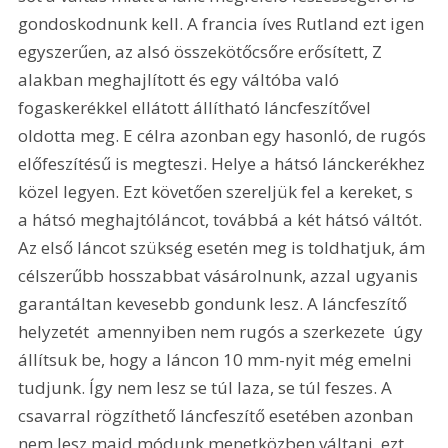
gondoskodnunk kell. A francia íves Rutland ezt igen 
egyszerűen, az alsó összekötőcsőre erősített, Z 
alakban meghajlított és egy váltóba való 
fogaskerékkel ellátott állítható láncfeszítővel 
oldotta meg. E célra azonban egy hasonló, de rugós 
előfeszítésű is megteszi. Helye a hátsó lánckerékhez 
közel legyen. Ezt követően szereljük fel a kereket, s 
a hátsó meghajtóláncot, továbbá a két hátsó váltót. 
Az első láncot szükség esetén meg is toldhatjuk, ám 
célszerűbb hosszabbat vásárolnunk, azzal ugyanis 
garantáltan kevesebb gondunk lesz. A láncfeszítő 
helyzetét  amennyiben nem rugós a szerkezete  úgy 
állítsuk be, hogy a láncon 10 mm-nyit még emelni 
tudjunk. Így nem lesz se túl laza, se túl feszes. A 
csavarral rögzíthető láncfeszítő esetében azonban 
nem lesz majd módunk menetközben váltani, ezt 