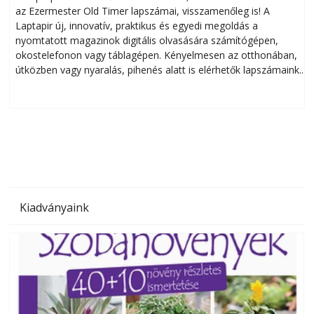
az Ezermester Old Timer lapszámai, visszamenőleg is! A
Laptapir új, innovatív, praktikus és egyedi megoldás a
L
nyomtatott magazinok digitális olvasására számítógépen,
okostelefonon vagy táblagépen. Kényelmesen az otthonában,
útközben vagy nyaralás, pihenés alatt is elérhetők lapszámaink.
ú
Bárhol, bármikor, akár külföldön élve vagy dolgozva is
B
olvashatók az Ezermester lapszámai. A Laptapir kényelmes
megoldás, mert: – t
Kiadványaink