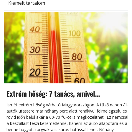
Kiemelt tartalom
Extrém hőség: 7 tanács, amivel
megóvhatjuk autónkat a nyári károktól
Ismét extrém hőség várható Magyarországon. A tűző napon álló
autók utastere már néhány perc alatt rendkívül felmelegszik, és
rövid időn belül akár a 60-70 °C-ot is megközelítheti. Ez nemcsak
n
a beszállást teszi kellemetlenné, hanem az autó állapotára és a
benne hagyott tárgyakra is káros hatással lehet. Néhány