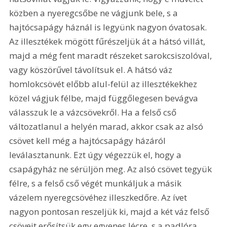
közben a nyeregcsőbe ne vágjunk bele, s a 
hajtócsapágy háznál is legyünk nagyon óvatosak. 
Az illesztékek mögött fűrészeljük át a hátsó villát, 
majd a még fent maradt részeket sarokcsiszolóval, 
vagy köszörűvel távolítsuk el. A hátsó váz 
homlokcsövét előbb alul-felül az illesztékekhez 
közel vágjuk félbe, majd függőlegesen bevágva 
válasszuk le a vázcsövekről. Ha a felső cső 
változatlanul a helyén marad, akkor csak az alsó 
csövet kell még a hajtócsapágy házáról 
leválasztanunk. Ezt úgy végezzük el, hogy a 
csapágyház ne sérüljön meg. Az alsó csövet tegyük 
félre, s a felső cső végét munkáljuk a másik 
vázelem nyeregcsövéhez illeszkedőre. Az ívet 
nagyon pontosan reszeljük ki, majd a két váz felső 
csöveit erősítsük egy egyenes lécre, s a padlóra 