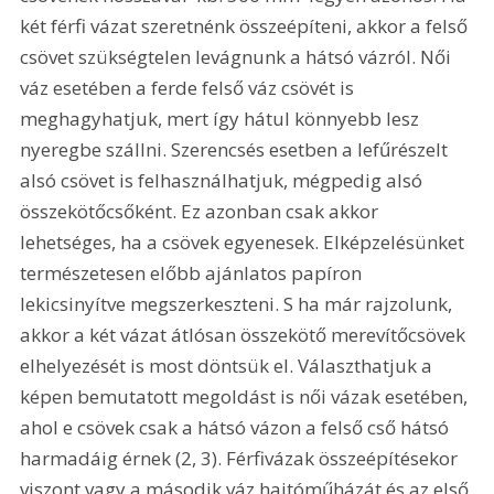
két férfi vázat szeretnénk összeépíteni, akkor a felső 
csövet szükségtelen levágnunk a hátsó vázról. Női 
váz esetében a ferde felső váz csövét is 
meghagyhatjuk, mert így hátul könnyebb lesz 
nyeregbe szállni. Szerencsés esetben a lefűrészelt 
alsó csövet is felhasználhatjuk, mégpedig alsó 
összekötőcsőként. Ez azonban csak akkor 
lehetséges, ha a csövek egyenesek. Elképzelésünket 
természetesen előbb ajánlatos papíron 
lekicsinyítve megszerkeszteni. S ha már rajzolunk, 
akkor a két vázat átlósan összekötő merevítőcsövek 
elhelyezését is most döntsük el. Választhatjuk a 
képen bemutatott megoldást is női vázak esetében, 
ahol e csövek csak a hátsó vázon a felső cső hátsó 
harmadáig érnek (2, 3). Férfivázak összeépítésekor 
viszont vagy a második váz hajtóműházát és az első 