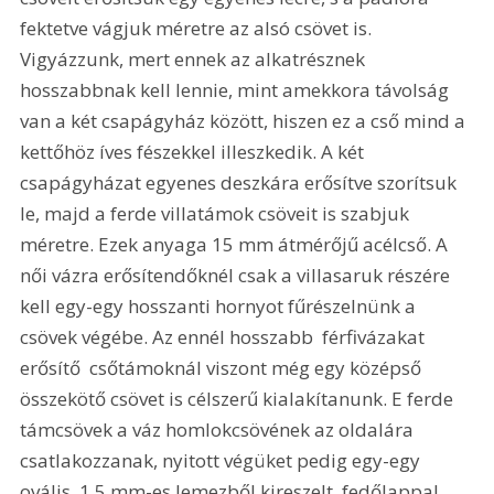
fektetve vágjuk méretre az alsó csövet is. 
Vigyázzunk, mert ennek az alkatrésznek 
hosszabbnak kell lennie, mint amekkora távolság 
van a két csapágyház között, hiszen ez a cső mind a 
kettőhöz íves fészekkel illeszkedik. A két 
csapágyházat egyenes deszkára erősítve szorítsuk 
le, majd a ferde villatámok csöveit is szabjuk 
méretre. Ezek anyaga 15 mm átmérőjű acélcső. A 
női vázra erősítendőknél csak a villasaruk részére 
kell egy-egy hosszanti hornyot fűrészelnünk a 
csövek végébe. Az ennél hosszabb  férfivázakat 
erősítő  csőtámoknál viszont még egy középső 
összekötő csövet is célszerű kialakítanunk. E ferde 
támcsövek a váz homlokcsövének az oldalára 
csatlakozzanak, nyitott végüket pedig egy-egy 
ovális, 1,5 mm-es lemezből kireszelt, fedőlappal 