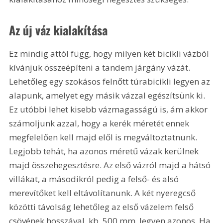
Az új váz kialakítása
Ez mindig attól függ, hogy milyen két bicikli vázból 
kívánjuk összeépíteni a tandem járgány vázát. 
Lehetőleg egy szokásos felnőtt túrabicikli legyen az 
alapunk, amelyet egy másik vázzal egészítsünk ki. 
Ez utóbbi lehet kisebb vázmagasságú is, ám akkor 
számoljunk azzal, hogy a kerék méretét ennek 
megfelelően kell majd elől is megváltoztatnunk. 
Legjobb tehát, ha azonos méretű vázak kerülnek 
majd összehegesztésre. Az első vázról majd a hátsó 
villákat, a másodikról pedig a felső- és alsó 
merevítőket kell eltávolítanunk. A két nyeregcső 
közötti távolság lehetőleg az első vázelem felső 
csövének hosszával  kb. 500 mm  legyen azonos. Ha 