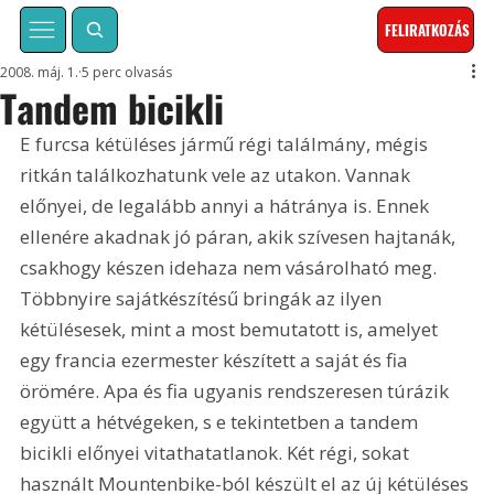
FELIRATKOZÁS
2008. máj. 1.
5 perc olvasás
Tandem bicikli
E furcsa kétüléses jármű régi találmány, mégis 
ritkán találkozhatunk vele az utakon. Vannak 
előnyei, de legalább annyi a hátránya is. Ennek 
ellenére akadnak jó páran, akik szívesen hajtanák, 
csakhogy készen idehaza nem vásárolható meg. 
Többnyire sajátkészítésű bringák az ilyen 
kétülésesek, mint a most bemutatott is, amelyet 
egy francia ezermester készített a saját és fia 
örömére. Apa és fia ugyanis rendszeresen túrázik 
együtt a hétvégeken, s e tekintetben a tandem 
bicikli előnyei vitathatatlanok. Két régi, sokat 
használt Mountenbike-ból készült el az új kétüléses 