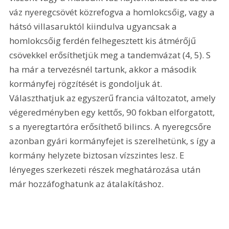
váz nyeregcsövét közrefogva a homlokcsőig, vagy a 
hátsó villasaruktól kiindulva ugyancsak a 
homlokcsőig ferdén felhegesztett kis átmérőjű 
csövekkel erősíthetjük meg a tandemvázat (4, 5). S 
ha már a tervezésnél tartunk, akkor a második 
kormányfej rögzítését is gondoljuk át. 
Választhatjuk az egyszerű francia változatot, amely 
végeredményben egy kettős, 90 fokban elforgatott, 
s a nyeregtartóra erősíthető bilincs. A nyeregcsőre 
azonban gyári kormányfejet is szerelhetünk, s így a 
kormány helyzete biztosan vízszintes lesz. E 
lényeges szerkezeti részek meghatározása után 
már hozzáfoghatunk az átalakításhoz. 