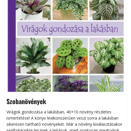
Szobanövények
Virágok gondozása a lakásban, 40+10 növény részletes
ismertetése! A könyv lexikonszerűen veszi sorra a lakásban
s
sikeresen tart­ha­tó növényeket. Már a növény kiválasztásakor
h
segítségünkre lesznek a leírások, mert pontosan megtudjuk,
k