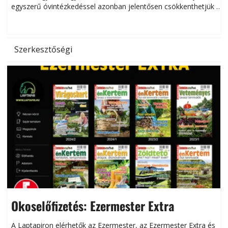
egyszerű óvintézkedéssel azonban jelentősen csökkenthetjük a
hőség káros hatásait.
l
Szerkesztőségi
Okoselőfizetés: Ezermester Extra
A Laptapiron elérhetők az Ezermester, az Ezermester Extra és