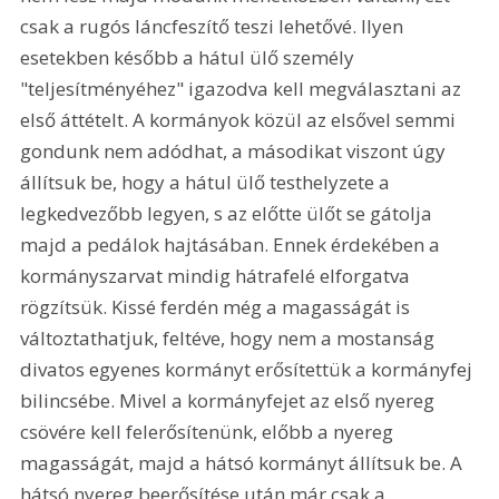
csak a rugós láncfeszítő teszi lehetővé. Ilyen 
esetekben később a hátul ülő személy 
"teljesítményéhez" igazodva kell megválasztani az 
első áttételt. A kormányok közül az elsővel semmi 
gondunk nem adódhat, a másodikat viszont úgy 
állítsuk be, hogy a hátul ülő testhelyzete a 
legkedvezőbb legyen, s az előtte ülőt se gátolja 
majd a pedálok hajtásában. Ennek érdekében a 
kormányszarvat mindig hátrafelé elforgatva 
rögzítsük. Kissé ferdén még a magasságát is 
változtathatjuk, feltéve, hogy nem a mostanság 
divatos egyenes kormányt erősítettük a kormányfej 
bilincsébe. Mivel a kormányfejet az első nyereg 
csövére kell felerősítenünk, előbb a nyereg 
magasságát, majd a hátsó kormányt állítsuk be. A 
hátsó nyereg beerősítése után már csak a 