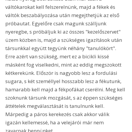
váltókarokat kell felszerelnünk, majd a fékek és 
váltók beszabályozása után megejthetjük az első 
próbautat. Egyelőre csak magunk szálljunk 
nyeregbe, s próbáljuk ki az összes "kezelőszervet" 
üzem közben is, majd a szükséges igazítások után 
társunkkal együtt tegyünk néhány "tanulókört". 
Erre azért van szükség, mert ez a bicikli kissé 
másként fog viselkedni, mint az eddig megszokott 
kétkerekünk. Először is nagyobb lesz a fordulási 
sugara, s két személlyel hosszabb lesz a fékutunk, 
hamarabb kell majd a fékpofákat cserélni. Meg kell 
szoknunk társunk mozgását, s az éppen szükséges 
áttételek megválasztását is tanulnunk kell. 
Márpedig a páros kerekezés csak akkor válik 
igazán kellemessé, ha a velejárói már nem 
zavarnak bennünket.