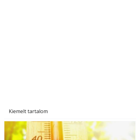
Betonjárda készítése lépésről lépésre – így
készül tartós betonburkolat
Kiemelt tartalom