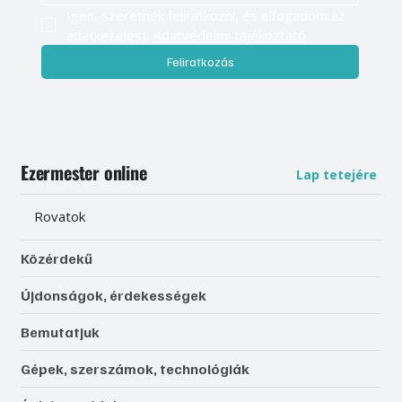
Igen, szeretnék feliratkozni, és elfogadom az 
adatkezelést. 
Adatvédelmi tájékoztató
Feliratkozás
Ezermester online
Lap tetejére
Rovatok
Közérdekű
Újdonságok, érdekességek
Bemutatjuk
Gépek, szerszámok, technológiák