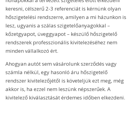
hónapokkal a tervezett szigetelés előtt elkezdeni 
keresni, célszerű 2-3 referenciát is kérnünk olyan 
hőszigetelési rendszerre, amilyen a mi házunkon is 
lesz, ugyanis a szálas szigetelőanyagokkal – 
kőzetgyapot, üveggyapot – készülő hőszigetelő 
rendszerek professzionális kivitelezéséhez nem 
minden vállalkozó ért.
Ahogyan autót sem vásárolunk szerződés vagy 
számla nélkül, egy hasonló áru hőszigetelő 
rendszer kivitelezőjétől is követeljük ezt meg, még 
akkor is, ha ezzel nem leszünk népszerűek. A 
kivitelező kiválasztását érdemes időben elkezdeni.