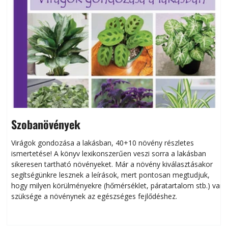
Szobanövények
Virágok gondozása a lakásban, 40+10 növény részletes
ismertetése! A könyv lexikonszerűen veszi sorra a lakásban
s
sikeresen tart­ha­tó növényeket. Már a növény kiválasztásakor
h
segítségünkre lesznek a leírások, mert pontosan megtudjuk,
k
hogy milyen körülményekre (hőmérséklet, páratartalom stb.) van
szüksége a növénynek az egészséges fejlődéshez.
t