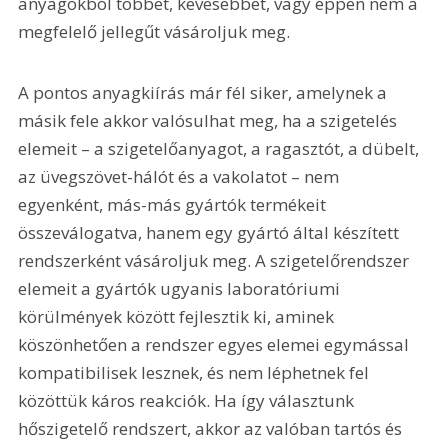
anyagokból többet, kevesebbet, vagy éppen nem a 
megfelelő jellegűt vásároljuk meg.
A pontos anyagkiírás már fél siker, amelynek a 
másik fele akkor valósulhat meg, ha a szigetelés 
elemeit – a szigetelőanyagot, a ragasztót, a dübelt, 
az üvegszövet-hálót és a vakolatot – nem 
egyenként, más-más gyártók termékeit 
összeválogatva, hanem egy gyártó által készített 
rendszerként vásároljuk meg. A szigetelőrendszer 
elemeit a gyártók ugyanis laboratóriumi 
körülmények között fejlesztik ki, aminek 
köszönhetően a rendszer egyes elemei egymással 
kompatibilisek lesznek, és nem léphetnek fel 
közöttük káros reakciók. Ha így választunk 
hőszigetelő rendszert, akkor az valóban tartós és 