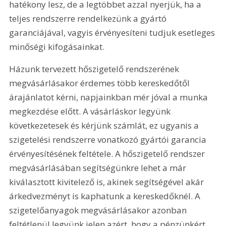
hatékony lesz, de a legtöbbet azzal nyerjük, ha a 
teljes rendszerre rendelkezünk a gyártó 
garanciájával, vagyis érvényesíteni tudjuk esetleges 
minőségi kifogásainkat.
Házunk tervezett hőszigetelő rendszerének 
megvásárlásakor érdemes több kereskedőtől 
árajánlatot kérni, napjainkban mér jóval a munka 
megkezdése előtt. A vásárláskor legyünk 
következetesek és kérjünk számlát, ez ugyanis a 
szigetelési rendszerre vonatkozó gyártói garancia 
érvényesítésének feltétele. A hőszigetelő rendszer 
megvásárlásában segítségünkre lehet a már 
kiválasztott kivitelező is, akinek segítségével akár 
árkedvezményt is kaphatunk a kereskedőknél. A 
szigetelőanyagok megvásárlásakor azonban 
feltétlenül legyünk jelen azért, hogy a pénzünkért 