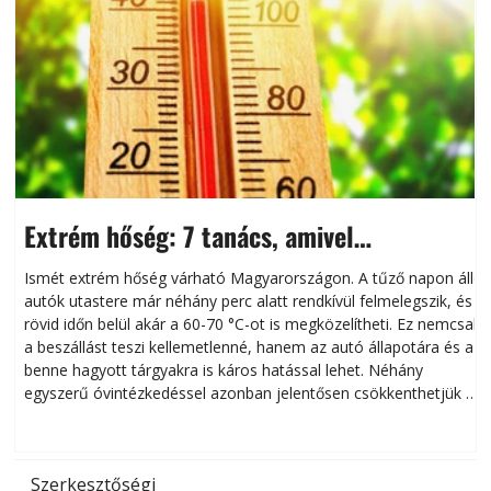
Extrém hőség: 7 tanács, amivel
megóvhatjuk autónkat a nyári károktól
Ismét extrém hőség várható Magyarországon. A tűző napon álló
autók utastere már néhány perc alatt rendkívül felmelegszik, és
rövid időn belül akár a 60-70 °C-ot is megközelítheti. Ez nemcsak
n
a beszállást teszi kellemetlenné, hanem az autó állapotára és a
benne hagyott tárgyakra is káros hatással lehet. Néhány
egyszerű óvintézkedéssel azonban jelentősen csökkenthetjük a
hőség káros hatásait.
l
Szerkesztőségi