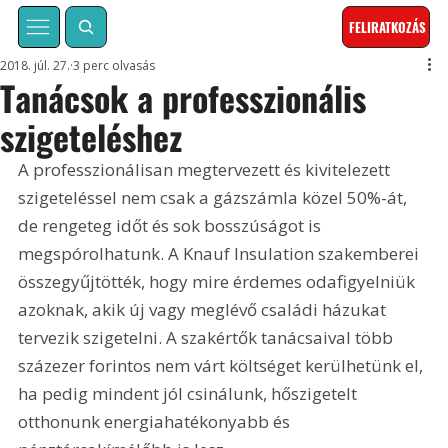
FELIRATKOZÁS
2018. júl. 27.
3 perc olvasás
Tanácsok a professzionális
szigeteléshez
A professzionálisan megtervezett és kivitelezett 
szigeteléssel nem csak a gázszámla közel 50%-át, 
de rengeteg időt és sok bosszúságot is 
megspórolhatunk. A Knauf Insulation szakemberei 
összegyűjtötték, hogy mire érdemes odafigyelniük 
azoknak, akik új vagy meglévő családi házukat 
tervezik szigetelni. A szakértők tanácsaival több 
százezer forintos nem várt költséget kerülhetünk el, 
ha pedig mindent jól csinálunk, hőszigetelt 
otthonunk energiahatékonyabb és 