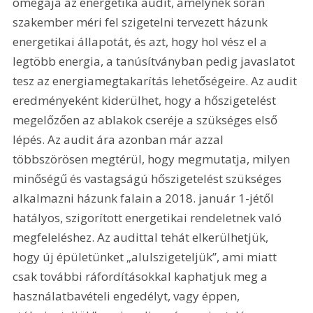
omegája az energetika audit, amelynek során 
szakember méri fel szigetelni tervezett házunk 
energetikai állapotát, és azt, hogy hol vész el a 
legtöbb energia, a tanúsítványban pedig javaslatot 
tesz az energiamegtakarítás lehetőségeire. Az audit 
eredményeként kiderülhet, hogy a hőszigetelést 
megelőzően az ablakok cseréje a szükséges első 
lépés. Az audit ára azonban már azzal 
többszörösen megtérül, hogy megmutatja, milyen 
minőségű és vastagságú hőszigetelést szükséges 
alkalmazni házunk falain a 2018. január 1-jétől 
hatályos, szigorított energetikai rendeletnek való 
megfeleléshez. Az audittal tehát elkerülhetjük, 
hogy új épületünket „alulszigeteljük”, ami miatt 
csak további ráfordításokkal kaphatjuk meg a 
használatbavételi engedélyt, vagy éppen, 