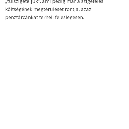
„túlszigeteljük”, ami pedig már a szigetelés 
költségének megtérülését rontja, azaz 
pénztárcánkat terheli feleslegesen.