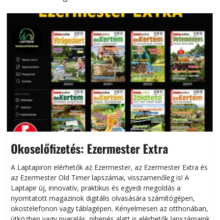
Okoselőfizetés: Ezermester Extra
A Laptapiron elérhetők az Ezermester, az Ezermester Extra és
az Ezermester Old Timer lapszámai, visszamenőleg is! A
Laptapir új, innovatív, praktikus és egyedi megoldás a
L
nyomtatott magazinok digitális olvasására számítógépen,
okostelefonon vagy táblagépen. Kényelmesen az otthonában,
útközben vagy nyaralás, pihenés alatt is elérhetők lapszámaink.
ú