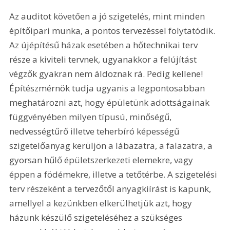
Az auditot követően a jó szigetelés, mint minden 
építőipari munka, a pontos tervezéssel folytatódik. 
Az újépítésű házak esetében a hőtechnikai terv 
része a kiviteli tervnek, ugyanakkor a felújítást 
végzők gyakran nem áldoznak rá. Pedig kellene! 
Építészmérnök tudja ugyanis a legpontosabban 
meghatározni azt, hogy épületünk adottságainak 
függvényében milyen típusú, minőségű, 
nedvességtűrő illetve teherbíró képességű 
szigetelőanyag kerüljön a lábazatra, a falazatra, a 
gyorsan hűlő épületszerkezeti elemekre, vagy 
éppen a födémekre, illetve a tetőtérbe. A szigetelési 
terv részeként a tervezőtől anyagkiírást is kapunk, 
amellyel a kezünkben elkerülhetjük azt, hogy 
házunk készülő szigeteléséhez a szükséges 