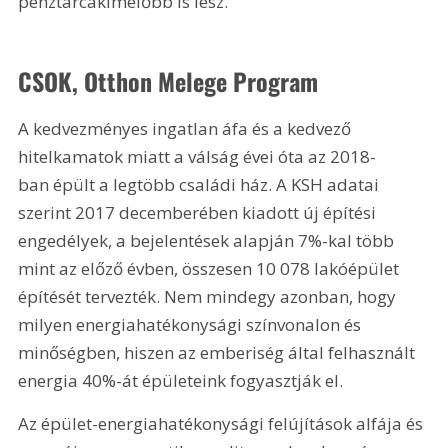
pénztárcakímélőbb is lesz.
CSOK, Otthon Melege Program
A kedvezményes ingatlan áfa és a kedvező 
hitelkamatok miatt a válság évei óta az 2018-
ban épült a legtöbb családi ház. A KSH adatai 
szerint 2017 decemberében kiadott új építési 
engedélyek, a bejelentések alapján 7%-kal több 
mint az előző évben, összesen 10 078 lakóépület 
építését tervezték. Nem mindegy azonban, hogy 
milyen energiahatékonysági színvonalon és 
minőségben, hiszen az emberiség által felhasznált 
energia 40%-át épületeink fogyasztják el.
Az épület-energiahatékonysági felújítások alfája és 