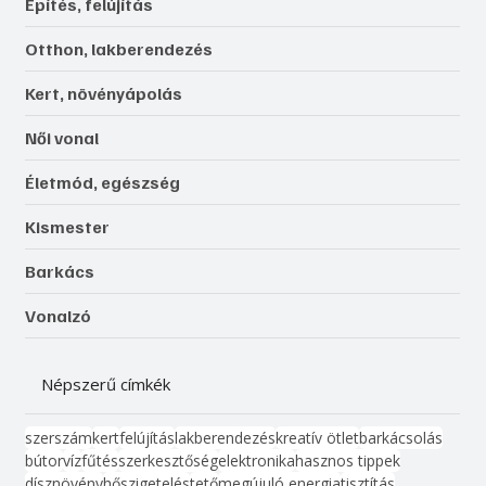
Építés, felújítás
Otthon, lakberendezés
Kert, növényápolás
Női vonal
Életmód, egészség
Kismester
Barkács
Vonalzó
Népszerű címkék
szerszám
kert
felújítás
lakberendezés
kreatív ötlet
barkácsolás
bútor
víz
fűtés
szerkesztőség
elektronika
hasznos tippek
dísznövény
hőszigetelés
tető
megújuló energia
tisztítás