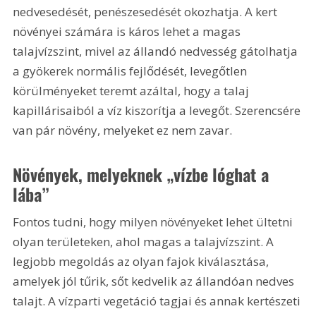
nedvesedését, penészesedését okozhatja. A kert 
növényei számára is káros lehet a magas 
talajvízszint, mivel az állandó nedvesség gátolhatja 
a gyökerek normális fejlődését, levegőtlen 
körülményeket teremt azáltal, hogy a talaj 
kapillárisaiból a víz kiszorítja a levegőt. Szerencsére 
van pár növény, melyeket ez nem zavar.
Növények, melyeknek „vízbe lóghat a 
lába”
Fontos tudni, hogy milyen növényeket lehet ültetni 
olyan területeken, ahol magas a talajvízszint. A 
legjobb megoldás az olyan fajok kiválasztása, 
amelyek jól tűrik, sőt kedvelik az állandóan nedves 
talajt. A vízparti vegetáció tagjai és annak kertészeti 