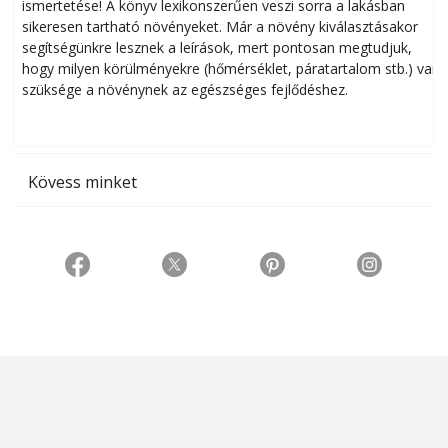
ismertetése! A könyv lexikonszerűen veszi sorra a lakásban
s
sikeresen tart­ha­tó növényeket. Már a növény kiválasztásakor
h
segítségünkre lesznek a leírások, mert pontosan megtudjuk,
k
hogy milyen körülményekre (hőmérséklet, páratartalom stb.) van
szüksége a növénynek az egészséges fejlődéshez.
t
Kövess minket