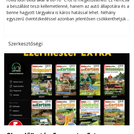
a beszállást teszi kellemetlenné, hanem az autó állapotára és a
benne hagyott tárgyakra is káros hatással lehet. Néhány
egyszerű óvintézkedéssel azonban jelentősen csökkenthetjük a
hőség káros hatásait.
l
Szerkesztőségi