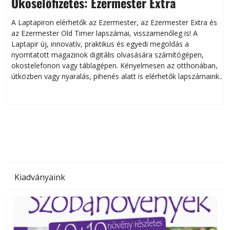
Okoselőfizetés: Ezermester Extra
A Laptapiron elérhetők az Ezermester, az Ezermester Extra és
az Ezermester Old Timer lapszámai, visszamenőleg is! A
Laptapir új, innovatív, praktikus és egyedi megoldás a
L
nyomtatott magazinok digitális olvasására számítógépen,
okostelefonon vagy táblagépen. Kényelmesen az otthonában,
útközben vagy nyaralás, pihenés alatt is elérhetők lapszámaink.
ú
Bárhol, bármikor, akár külföldön élve vagy dolgozva is
B
olvashatók az Ezermester lapszámai. A Laptapir kényelmes
megoldás, mert: – t
Kiadványaink