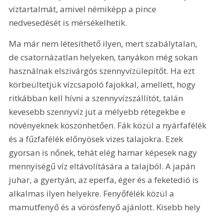
víztartalmát, amivel némiképp a pince 
nedvesedését is mérsékelhetik.
Ma már nem létesíthető ilyen, mert szabálytalan, 
de csatornázatlan helyeken, tanyákon még sokan 
használnak elszivárgós szennyvízülepítőt. Ha ezt 
körbeültetjük vízcsapoló fajokkal, amellett, hogy 
ritkábban kell hívni a szennyvízszállítót, talán 
kevesebb szennyvíz jut a mélyebb rétegekbe e 
növényeknek köszönhetően. Fák közül a nyárfafélék 
és a fűzfafélék előnyösek vizes talajokra. Ezek 
gyorsan is nőnek, tehát elég hamar képesek nagy 
mennyiségű víz eltávolítására a talajból. A japán 
juhar, a gyertyán, az eperfa, éger és a feketedió is 
alkalmas ilyen helyekre. Fenyőfélék közül a 
mamutfenyő és a vörösfenyő ajánlott. Kisebb hely 