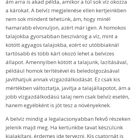
ám arra is akad példa, amikor a túl sok víz okozza 
a károkat. A belvíz megjelenése ellen kertjeinkben 
nem sok mindent tehetünk, ám, hogy minél 
hamarabb elvonuljon, azért már igen. A homokos 
talajokba gyorsabban beszivárog a víz, mint a 
kötött agyagos talajokba, ezért ez utóbbiaknál 
tartósabb és több kárt okozó lehet a belvizes 
állapot. Amennyiben kötött a talajunk, lazítá­sával, 
például homok terítésével és beledolgozásával 
javíthatjuk annak vízgazdálkodását. Ez csak kis 
mértékben változtatja, javítja a talajállapotot, ám a 
jobb vízgazdálkodású talaj nem csak belvíz esetén, 
hanem egyébként is jót tesz a növényeknek.
A belvíz mindig a legalacsonyabban fekvő részeken 
jelenik majd meg. Ha kertünkbe tavat készülünk 
kialakítani, érdemes ide tervezni. Kis csatornát is 