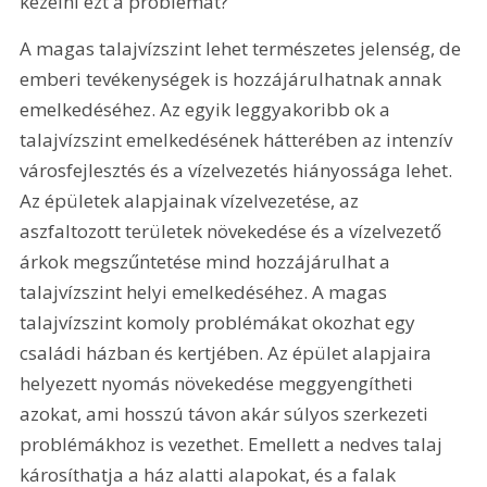
kezelni ezt a problémát?
A magas talajvízszint lehet természetes jelenség, de 
emberi tevékenységek is hozzájárulhatnak annak 
emelkedéséhez. Az egyik leggyakoribb ok a 
talajvízszint emelkedésének hátterében az intenzív 
városfejlesztés és a vízelvezetés hiányossága lehet. 
Az épületek alapjainak vízelvezetése, az 
aszfaltozott területek növekedése és a vízelvezető 
árkok megszűntetése mind hozzájárulhat a 
talajvízszint helyi emelkedéséhez. A magas 
talajvízszint komoly problémá­kat okozhat egy 
családi házban és kertjében. Az épület alapjaira 
helyezett nyomás növekedése meggyengítheti 
azokat, ami hosszú távon akár súlyos szerkezeti 
problémákhoz is vezethet. Emellett a nedves talaj 
károsíthatja a ház alatti alapokat, és a falak 