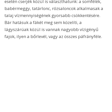
esetén cserjék közül is választhatunk: a somfélék, 
babérmeggy, tatárlonc, rózsaloncok alkalmasak a 
talaj vízmennyiségének gyorsabb csökkentésére. 
Bár hatásuk a fákét meg sem közelíti, a 
lágyszárúak közül is vannak nagyobb vízigényű 
fajok, ilyen a bőrlevél, vagy az összes páfrányféle.