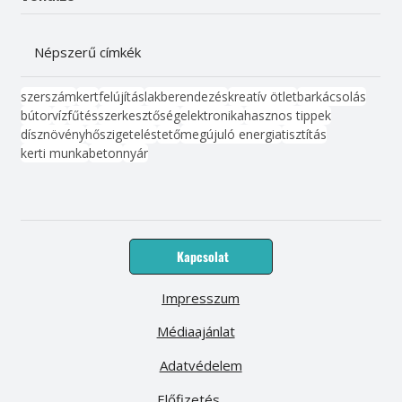
Népszerű címkék
szerszám
kert
felújítás
lakberendezés
kreatív ötlet
barkácsolás
bútor
víz
fűtés
szerkesztőség
elektronika
hasznos tippek
dísznövény
hőszigetelés
tető
megújuló energia
tisztítás
kerti munka
beton
nyár
Kapcsolat
Impresszum
Médiaajánlat
Adatvédelem
Előfizetés