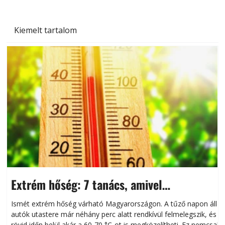
Kiemelt tartalom
Extrém hőség: 7 tanács, amivel
megóvhatjuk autónkat a nyári károktól
Ismét extrém hőség várható Magyarországon. A tűző napon álló
autók utastere már néhány perc alatt rendkívül felmelegszik, és
rövid időn belül akár a 60-70 °C-ot is megközelítheti. Ez nemcsak
n