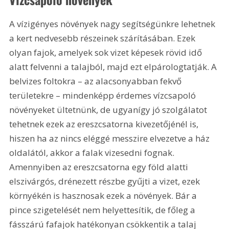
A vízigényes növények nagy segítségünkre lehetnek 
a kert nedvesebb részeinek szárításában. Ezek 
olyan fajok, amelyek sok vizet képesek rövid idő 
alatt felvenni a talajból, majd ezt elpárologtatják. A 
belvizes foltokra – az alacsonyabban fekvő 
területekre – mindenképp érdemes vízcsapoló 
növényeket ültetnünk, de ugyanígy jó szolgálatot 
tehetnek ezek az ereszcsatorna kivezetőjénél is, 
hiszen ha az nincs eléggé messzire elvezetve a ház 
oldalától, akkor a falak vizesedni fognak. 
Amennyiben az ereszcsatorna egy föld alatti 
elszivárgós, drénezett részbe gyűjti a vizet, ezek 
környékén is hasznosak ezek a növények. Bár a 
pince szigetelését nem helyettesítik, de főleg a 
fásszárú fafajok hatékonyan csökkentik a talaj 