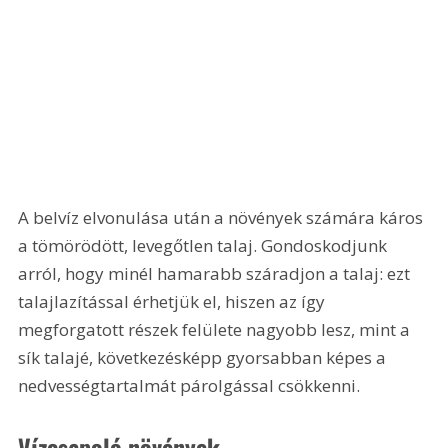
A belvíz elvonulása után a növények számára káros 
a tömörödött, levegőtlen talaj. Gondoskodjunk 
arról, hogy minél hamarabb száradjon a talaj: ezt 
talajlazítással érhetjük el, hiszen az így 
megforgatott részek felülete nagyobb lesz, mint a 
sík talajé, következésképp gyorsabban képes a 
nedvességtartalmát párolgással csökkenni.
Vízcsapoló növények