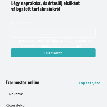
Légy naprakész, és értesülj elsőként
válogatott tartalmainkról
E-mail cím
*
Igen, szeretnék feliratkozni, és elfogadom az 
adatkezelést. 
Adatvédelmi tájékoztató
Feliratkozás
Ezermester online
Lap tetejére
Rovatok
Közérdekű