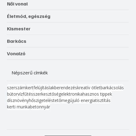
Női vonal
Életmód, egészség
Kismester
Barkács
Vonalzó
Népszerű címkék
szerszám
kert
felújítás
lakberendezés
kreatív ötlet
barkácsolás
bútor
víz
fűtés
szerkesztőség
elektronika
hasznos tippek
dísznövény
hőszigetelés
tető
megújuló energia
tisztítás
kerti munka
beton
nyár