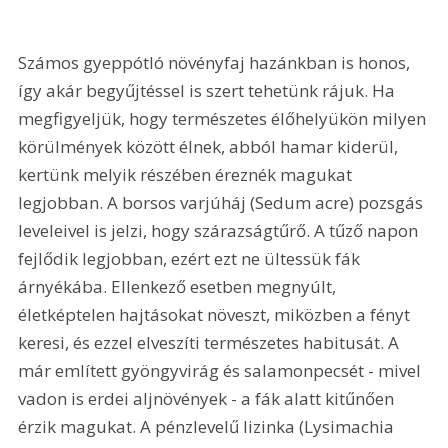
Számos gyeppótló növényfaj hazánkban is honos, 
így akár begyűjtéssel is szert tehetünk rájuk. Ha 
megfigyeljük, hogy természetes élőhelyükön milyen 
körülmények között élnek, abból hamar kiderül, 
kertünk melyik részében éreznék magukat 
legjobban. A borsos varjúháj (Sedum acre) pozsgás 
leveleivel is jelzi, hogy szárazságtűrő. A tűző napon 
fejlődik legjobban, ezért ezt ne ültessük fák 
árnyékába. Ellenkező esetben megnyúlt, 
életképtelen hajtásokat növeszt, miközben a fényt 
keresi, és ezzel elveszíti természetes habitusát. A 
már említett gyöngyvirág és salamonpecsét - mivel 
vadon is erdei aljnövények - a fák alatt kitűnően 
érzik magukat. A pénzlevelű lizinka (Lysimachia 