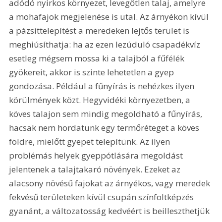
adódó nyirkos környezet, levegőtlen talaj, amelyre 
a mohafajok megjelenése is utal. Az árnyékon kívül 
a pázsittelepítést a meredeken lejtős terület is 
meghiúsíthatja: ha az ezen lezúduló csapadékvíz 
esetleg mégsem mossa ki a talajból a fűfélék 
gyökereit, akkor is szinte lehetetlen a gyep 
gondozása. Például a fűnyírás is nehézkes ilyen 
körülmények közt. Hegyvidéki környezetben, a 
köves talajon sem mindig megoldható a fűnyírás, 
hacsak nem hordatunk egy termőréteget a köves 
földre, mielőtt gyepet telepítünk. Az ilyen 
problémás helyek gyeppótlására megoldást 
jelentenek a talajtakaró növények. Ezeket az 
alacsony növésű fajokat az árnyékos, vagy meredek 
fekvésű területeken kívül csupán színfoltképzés 
gyanánt, a változatosság kedvéért is beilleszthetjük 