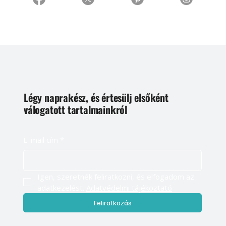
Légy naprakész, és értesülj elsőként
válogatott tartalmainkról
E-mail cím
*
Igen, szeretnék feliratkozni, és elfogadom az 
adatkezelést. 
Adatvédelmi tájékoztató
Feliratkozás