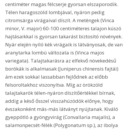
centiméter magas félcserje gyorsan elszaporodik. 
Télen haragoszöld lombjával, nyáron pedig 
citromsárga virágaival díszít. A meténgek (Vinca 
minor, V. major) 60-100 centiméteres talajon kúszó 
hajtásaikkal is gyorsan takarást biztosító növények. 
Nyár elején nyíló kék virágaik is látványosak, de van 
aranytarka lombú változata is (Vinca majos 
variegata). Talajtakarásra az elfekvő növekedésű 
borókák is alkalmasak (Juniperus chinensis fajtái) 
ám ezek sokkal lassabban fejlődnek az előbb 
felsoroltakhoz viszonyítva. Míg az örökzöld 
talajtakarók télen-nyáron díszítőértékkel bírnak, 
addig a késő ősszel visszahúzódók előnye, hogy 
évszakonként más-más látványt nyújtanak. Kiváló 
gyeppótló a gyöngyvirág (Convallaria majalis), a 
salamonpecsét-félék (Polygonatum sp.), az ibolya 