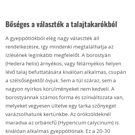
Bőséges a választék a talajtakarókból
A gyeppótlókból elég nagy választék áll 
rendelkezésre, így mindenki megtalálhatja az 
ízlésének leginkább megfelelőt. A borostyán 
(Hedera helix) árnyékos, vagy félárnyékos helyen 
lévő talaj befuttatására kiválóan alkalmas, csupán 
a szélsőségektől óvjuk. Sem a túl száraz, sem a 
nagyon nyirkos körülményeket nem kedveli. A 
borostyánnak számos forma és színváltozata van, 
melyeket vegyesen ültetve egy tarka szőnyeget 
varázsolhatunk kertünkbe. Az örökzöldeknél 
maradva az orbáncfű (Hypericum calycinum) is 
kiválóan alkalmas gyeppótlónak. Ez a 20-30 