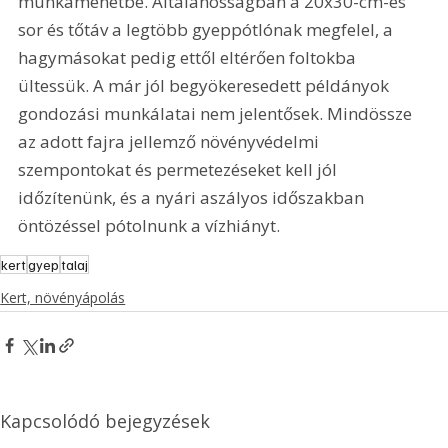
munkamenetbe. Általánosságban a 20x30-cm-es 
sor és tőtáv a legtöbb gyeppótlónak megfelel, a 
hagymásokat pedig ettől eltérően foltokba 
ültessük. A már jól begyökeresedett példányok 
gondozási munkálatai nem jelentősek. Mindössze 
az adott fajra jellemző növényvédelmi 
szempontokat és permetezéseket kell jól 
időzítenünk, és a nyári aszályos időszakban 
öntözéssel pótolnunk a vízhiányt.
kert
gyep
talaj
Kert, növényápolás
Kapcsolódó bejegyzések