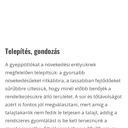
Telepítés, gondozás
A gyeppótlókat a növekedési erélyüknek 
megfelelően telepítsük: a gyorsabb 
növekedésűeket ritkábbra, a lassabban fejlődőeket 
sűrűbbre ültessük, hogy minél előbb benőjék a 
rendelkezésükre álló területet. A sor és tőtávolságot 
azért is fontos jól megválasztani, mert amíg a 
talajtakarók nem fedik le teljesen a talajt, addig a 
rendszeres gyomlálást is be kell terveznünk a 