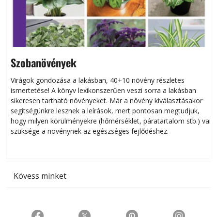
Szobanövények
Virágok gondozása a lakásban, 40+10 növény részletes
ismertetése! A könyv lexikonszerűen veszi sorra a lakásban
s
sikeresen tart­ha­tó növényeket. Már a növény kiválasztásakor
h
segítségünkre lesznek a leírások, mert pontosan megtudjuk,
k
hogy milyen körülményekre (hőmérséklet, páratartalom stb.) van
szüksége a növénynek az egészséges fejlődéshez.
t
Kövess minket