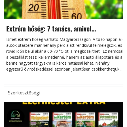
Extrém hőség: 7 tanács, amivel
megóvhatjuk autónkat a nyári károktól
Ismét extrém hőség várható Magyarországon. A tűző napon álló
autók utastere már néhány perc alatt rendkívül felmelegszik, és
rövid időn belül akár a 60-70 °C-ot is megközelítheti. Ez nemcsak
n
a beszállást teszi kellemetlenné, hanem az autó állapotára és a
benne hagyott tárgyakra is káros hatással lehet. Néhány
egyszerű óvintézkedéssel azonban jelentősen csökkenthetjük a
hőség káros hatásait.
l
Szerkesztőségi