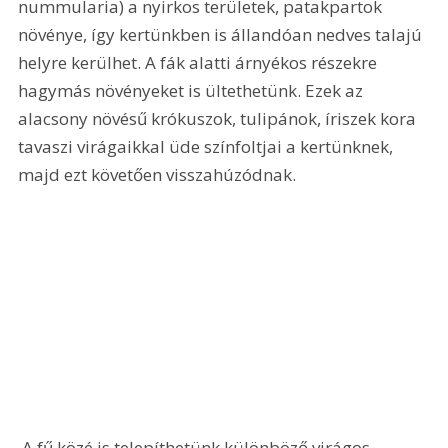
nummularia) a nyirkos területek, patakpartok 
növénye, így kertünkben is állandóan nedves talajú 
helyre kerülhet. A fák alatti árnyékos részekre 
hagymás növényeket is ültethetünk. Ezek az 
alacsony növésű krókuszok, tulipánok, íriszek kora 
tavaszi virágaikkal üde színfoltjai a kertünknek, 
majd ezt követően visszahúzódnak.
 A fű közé is telepíthetünk különböző virágos 