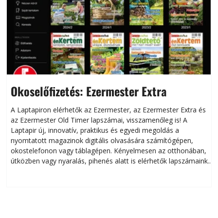
Okoselőfizetés: Ezermester Extra
A Laptapiron elérhetők az Ezermester, az Ezermester Extra és
az Ezermester Old Timer lapszámai, visszamenőleg is! A
Laptapir új, innovatív, praktikus és egyedi megoldás a
L
nyomtatott magazinok digitális olvasására számítógépen,
okostelefonon vagy táblagépen. Kényelmesen az otthonában,
útközben vagy nyaralás, pihenés alatt is elérhetők lapszámaink.
ú
Bárhol, bármikor, akár külföldön élve vagy dolgozva is
B
olvashatók az Ezermester lapszámai. A Laptapir kényelmes
megoldás, mert: – t